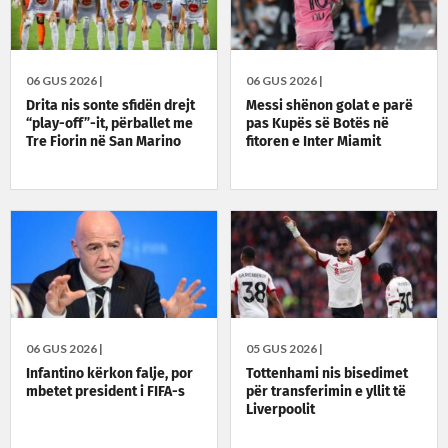
06 GUS 2026 |
06 GUS 2026 |
Drita nis sonte sfidën drejt
Messi shënon golat e parë
“play-off”-it, përballet me
pas Kupës së Botës në
Tre Fiorin në San Marino
fitoren e Inter Miamit
06 GUS 2026 |
05 GUS 2026 |
Infantino kërkon falje, por
Tottenhami nis bisedimet
mbetet president i FIFA-s
për transferimin e yllit të
Liverpoolit