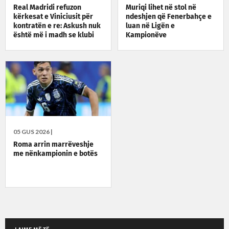
Real Madridi refuzon
Muriqi lihet në stol në
kërkesat e Viniciusit për
ndeshjen që Fenerbahçe e
kontratën e re: Askush nuk
luan në Ligën e
është më i madh se klubi
Kampionëve
05 GUS 2026 |
Roma arrin marrëveshje
me nënkampionin e botës