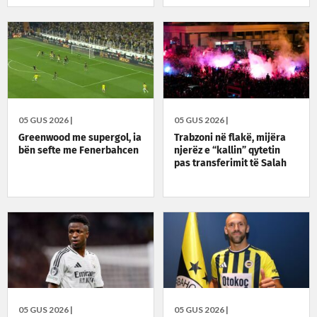
05 GUS 2026 |
05 GUS 2026 |
Greenwood me supergol, ia
Trabzoni në flakë, mijëra
bën sefte me Fenerbahcen
njerëz e “kallin” qytetin
pas transferimit të Salah
05 GUS 2026 |
05 GUS 2026 |