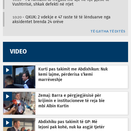
Vushtrrisë, shkak defekti në rrjet
10:20
- QKUK: 2 vdekje e 47 raste të të lënduarve nga
aksidentet brenda 24 orëve
TË GJITHA TË DITËS
VIDEO
Kurti pas takimit me Abdixhikun: Nuk
kemi lajme, përderisa s’kemi
marrëveshje
Zemaj: Barra e përgjegjësisë për
krijimin e institucioneve të reja bie
mbi Albin Kurtin
Abdixhiku pas takimit të GP: Më
lejoni pak kohë, nuk ka asgjë tjetër