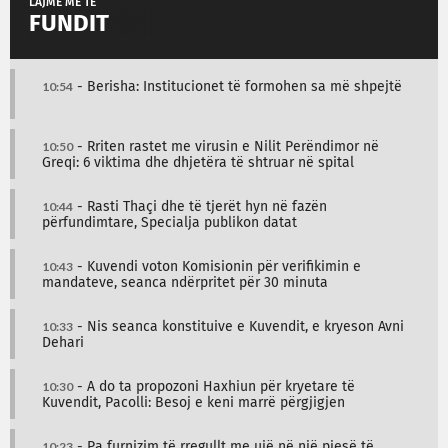
LAJME MË TË
FUNDIT
10:54
- Berisha: Institucionet të formohen sa më shpejtë
10:50
- Rriten rastet me virusin e Nilit Perëndimor në
Greqi: 6 viktima dhe dhjetëra të shtruar në spital
10:44
- Rasti Thaçi dhe të tjerët hyn në fazën
përfundimtare, Specialja publikon datat
10:43
- Kuvendi voton Komisionin për verifikimin e
mandateve, seanca ndërpritet për 30 minuta
10:33
- Nis seanca konstituive e Kuvendit, e kryeson Avni
Dehari
10:30
- A do ta propozoni Haxhiun për kryetare të
Kuvendit, Pacolli: Besoj e keni marrë përgjigjen
10:23
- Pa furnizim të rregullt me ujë në një pjesë të