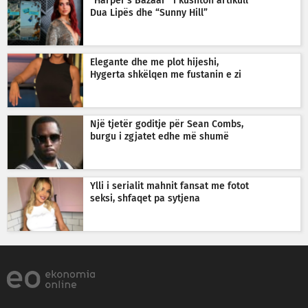
“Harper’s Bazaar” i kushton artikull
Dua Lipës dhe “Sunny Hill”
Elegante dhe me plot hijeshi,
Hygerta shkëlqen me fustanin e zi
Një tjetër goditje për Sean Combs,
burgu i zgjatet edhe më shumë
Ylli i serialit mahnit fansat me fotot
seksi, shfaqet pa sytjena