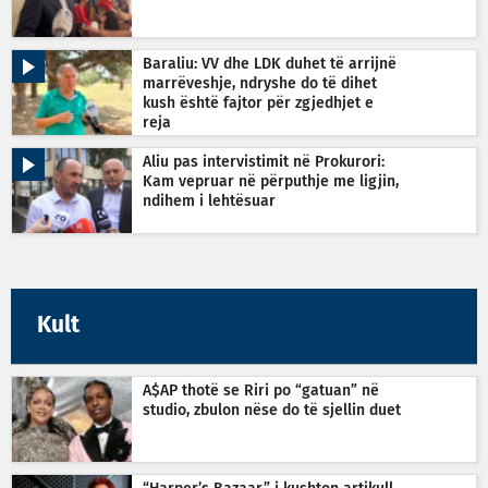
Baraliu: VV dhe LDK duhet të arrijnë
marrëveshje, ndryshe do të dihet
kush është fajtor për zgjedhjet e
reja
Aliu pas intervistimit në Prokurori:
Kam vepruar në përputhje me ligjin,
ndihem i lehtësuar
Kult
A$AP thotë se Riri po “gatuan” në
studio, zbulon nëse do të sjellin duet