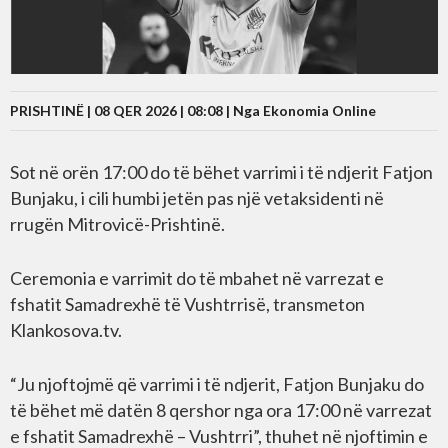
PRISHTINË | 08 QER 2026 | 08:08 |
Nga Ekonomia Online
Sot në orën 17:00 do të bëhet varrimi i të ndjerit Fatjon
Bunjaku, i cili humbi jetën pas një vetaksidenti në
rrugën Mitrovicë-Prishtinë.
Ceremonia e varrimit do të mbahet në varrezat e
fshatit Samadrexhë të Vushtrrisë, transmeton
Klankosova.tv.
“Ju njoftojmë që varrimi i të ndjerit, Fatjon Bunjaku do
të bëhet më datën 8 qershor nga ora 17:00 në varrezat
e fshatit Samadrexhë – Vushtrri”, thuhet në njoftimin e