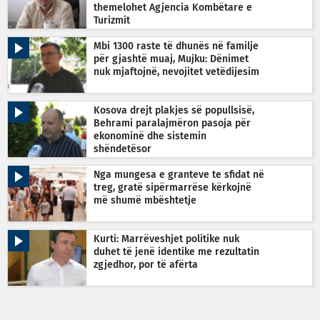
themelohet Agjencia Kombëtare e
Turizmit
Mbi 1300 raste të dhunës në familje
për gjashtë muaj, Mujku: Dënimet
nuk mjaftojnë, nevojitet vetëdijesim
Kosova drejt plakjes së popullsisë,
Behrami paralajmëron pasoja për
ekonominë dhe sistemin
shëndetësor
Nga mungesa e granteve te sfidat në
treg, gratë sipërmarrëse kërkojnë
më shumë mbështetje
Kurti: Marrëveshjet politike nuk
duhet të jenë identike me rezultatin
zgjedhor, por të afërta