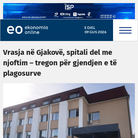
E DIEL
09 GUS 2026
Vrasja në Gjakovë, spitali del me
njoftim – tregon për gjendjen e të
plagosurve