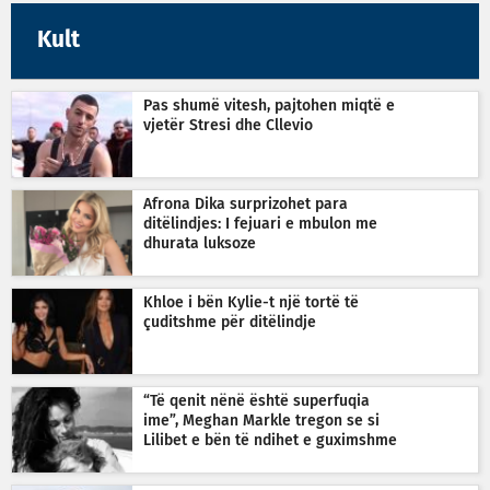
Kult
Pas shumë vitesh, pajtohen miqtë e
vjetër Stresi dhe Cllevio
Afrona Dika surprizohet para
ditëlindjes: I fejuari e mbulon me
dhurata luksoze
Khloe i bën Kylie-t një tortë të
çuditshme për ditëlindje
“Të qenit nënë është superfuqia
ime”, Meghan Markle tregon se si
Lilibet e bën të ndihet e guximshme