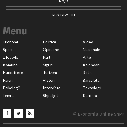
KYÇU
REGJISTROHU
Menu
Ekonomi
Politikë
Video
Sport
Opinione
Nacionale
Lifestyle
Kult
Arte
Komuna
Siguri
Kalendari
Kuriozitete
Turizëm
Botë
Rajon
Histori
Barcaleta
Psikologji
Intervista
Teknologji
Femra
Shpalljet
Karriera
© Ekonomia Online ShPK