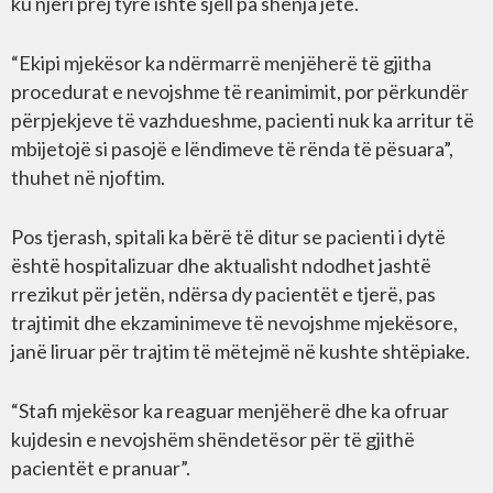
ku njëri prej tyre ishte sjell pa shenja jete.
“Ekipi mjekësor ka ndërmarrë menjëherë të gjitha
procedurat e nevojshme të reanimimit, por përkundër
përpjekjeve të vazhdueshme, pacienti nuk ka arritur të
mbijetojë si pasojë e lëndimeve të rënda të pësuara”,
thuhet në njoftim.
Pos tjerash, spitali ka bërë të ditur se pacienti i dytë
është hospitalizuar dhe aktualisht ndodhet jashtë
rrezikut për jetën, ndërsa dy pacientët e tjerë, pas
trajtimit dhe ekzaminimeve të nevojshme mjekësore,
janë liruar për trajtim të mëtejmë në kushte shtëpiake.
“Stafi mjekësor ka reaguar menjëherë dhe ka ofruar
kujdesin e nevojshëm shëndetësor për të gjithë
pacientët e pranuar”.