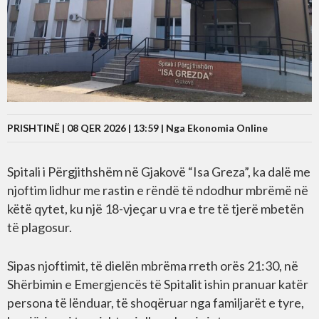
PRISHTINË | 08 QER 2026 | 13:59 |
Nga Ekonomia Online
Spitali i Përgjithshëm në Gjakovë “Isa Greza”, ka dalë me
njoftim lidhur me rastin e rëndë të ndodhur mbrëmë në
këtë qytet, ku një 18-vjeçar u vra e tre të tjerë mbetën
të plagosur.
Sipas njoftimit, të dielën mbrëma rreth orës 21:30, në
Shërbimin e Emergjencës të Spitalit ishin pranuar katër
persona të lënduar, të shoqëruar nga familjarët e tyre,