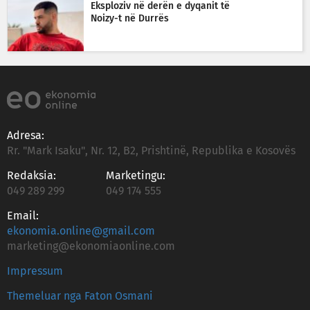
Eksploziv në derën e dyqanit të
Noizy-t në Durrës
Adresa:
Rr. "Mark Isaku", Nr. 12, B2, Prishtinë, Republika e Kosovës
Redaksia:
Marketingu:
049 289 299
049 174 555
Email:
ekonomia.online@gmail.com
marketing@ekonomiaonline.com
Impressum
Themeluar nga Faton Osmani