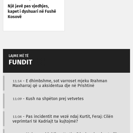
Një javë pas vjedhjes,
kapet i dyshuari në Fushë
Kosovë
LAJME MË TË
FUNDIT
11:14
- E dhimbshme, sot varroset mjeku Rrahman
Maxharraj që u aksidentua dje në Prishtinë
11:09
- Kush na shpëton prej vetvetes
11:04
- Pas incidentit me vezë ndaj Kurtit, Feraj: Cilën
veprimtari të Kadriajt ta kujtojmë?