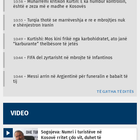
10:58
- Muharremi kritikon Kurtin: E ka humbur kontrollin,
është e zeza më e madhe e Kosovës
10:55
- Turqia thotë se marrëveshja e re e mbrojtjes nuk
e shënjestron Iranin
10:49
- Kurtishi: Mos kini frikë nga karbohidratet, ato janë
“karburante” thelbësore të jetës
10:44
- FIFA del zyrtarisht në mbrojte të Infantinos
10:44
- Messi arrin në Argjentinë për funeralin e babait të
tij
TË GJITHA TË DITËS
VIDEO
Sogojeva: Numri i turistëve në
Kosovë rritet çdo vit, duhet të