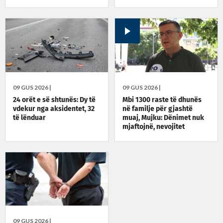
09 GUS 2026 |
09 GUS 2026 |
24 orët e së shtunës: Dy të
Mbi 1300 raste të dhunës
vdekur nga aksidentet, 32
në familje për gjashtë
të lënduar
muaj, Mujku: Dënimet nuk
mjaftojnë, nevojitet
vetëdijesim
09 GUS 2026 |