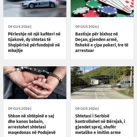
09 GUS 2026 |
09 GUS 2026 |
Përleshje në një kafiteri në
Bastisje për bixhoz në
Gjakovë, dy shtetas të
Deçan, gjenden armë,
Shqipërisë përfundojnë në
fishekë e çipa pokeri, tre të
mbajtje
arrestuar
09 GUS 2026 |
09 GUS 2026 |
Shkon në shtëpinë e saj
Shtetasi i Serbisë
dhe kanos babain,
kontrollohet në Bërnjak, i
arrestohet shtetasi
gjendet sprej, shufër
maqedonas në Podujevë
metalike e imitim arme