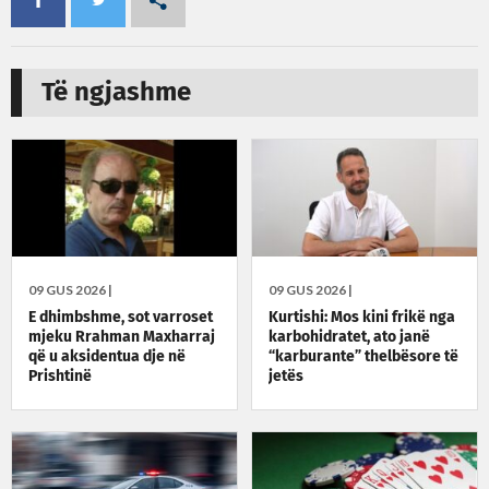
Të ngjashme
09 GUS 2026 |
09 GUS 2026 |
E dhimbshme, sot varroset
Kurtishi: Mos kini frikë nga
mjeku Rrahman Maxharraj
karbohidratet, ato janë
që u aksidentua dje në
“karburante” thelbësore të
Prishtinë
jetës