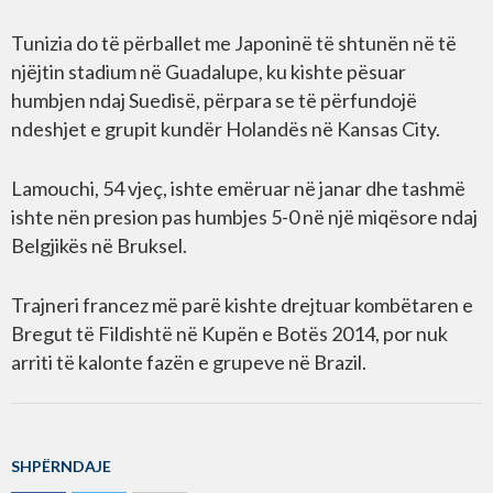
Tunizia do të përballet me Japoninë të shtunën në të
njëjtin stadium në Guadalupe, ku kishte pësuar
humbjen ndaj Suedisë, përpara se të përfundojë
ndeshjet e grupit kundër Holandës në Kansas City.
Lamouchi, 54 vjeç, ishte emëruar në janar dhe tashmë
ishte nën presion pas humbjes 5-0 në një miqësore ndaj
Belgjikës në Bruksel.
Trajneri francez më parë kishte drejtuar kombëtaren e
Bregut të Fildishtë në Kupën e Botës 2014, por nuk
arriti të kalonte fazën e grupeve në Brazil.
SHPËRNDAJE