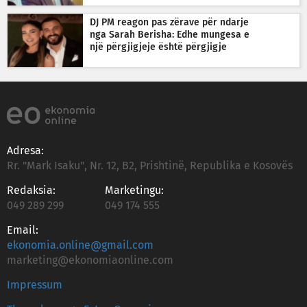
DJ PM reagon pas zërave për ndarje
nga Sarah Berisha: Edhe mungesa e
një përgjigjeje është përgjigje
Adresa:
Rr. "Mark Isaku", Nr. 12, B2, Prishtinë, Republika e Kosovës
Redaksia:
Marketingu:
049 289 299
049 174 555
Email:
ekonomia.online@gmail.com
marketing@ekonomiaonline.com
Impressum