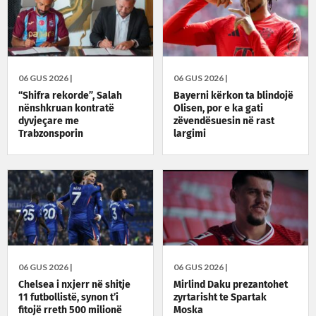
06 GUS 2026 |
06 GUS 2026 |
“Shifra rekorde”, Salah
Bayerni kërkon ta blindojë
nënshkruan kontratë
Olisen, por e ka gati
dyvjeçare me
zëvendësuesin në rast
Trabzonsporin
largimi
06 GUS 2026 |
06 GUS 2026 |
Chelsea i nxjerr në shitje
Mirlind Daku prezantohet
11 futbollistë, synon t’i
zyrtarisht te Spartak
fitojë rreth 500 milionë
Moska