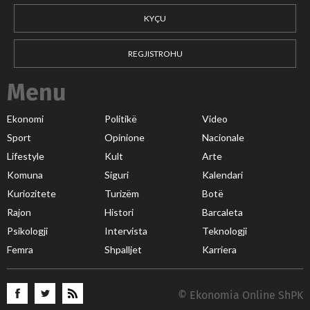
KYÇU
REGJISTROHU
Menu
Ekonomi
Politikë
Video
Sport
Opinione
Nacionale
Lifestyle
Kult
Arte
Komuna
Siguri
Kalendari
Kuriozitete
Turizëm
Botë
Rajon
Histori
Barcaleta
Psikologji
Intervista
Teknologji
Femra
Shpalljet
Karriera
© Ekonomia Online ShPK