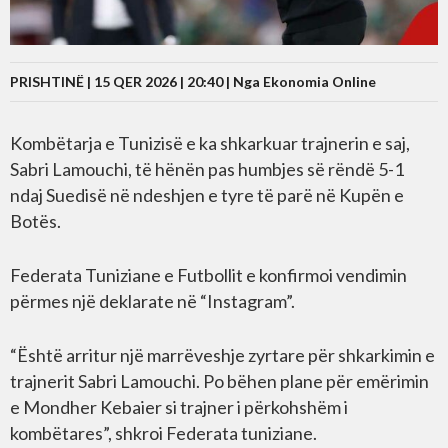
PRISHTINË | 15 QER 2026 | 20:40 |
Nga Ekonomia Online
Kombëtarja e Tunizisë e ka shkarkuar trajnerin e saj,
Sabri Lamouchi, të hënën pas humbjes së rëndë 5-1
ndaj Suedisë në ndeshjen e tyre të parë në Kupën e
Botës.
Federata Tuniziane e Futbollit e konfirmoi vendimin
përmes një deklarate në “Instagram”.
“Është arritur një marrëveshje zyrtare për shkarkimin e
trajnerit Sabri Lamouchi. Po bëhen plane për emërimin
e Mondher Kebaier si trajner i përkohshëm i
kombëtares”, shkroi Federata tuniziane.