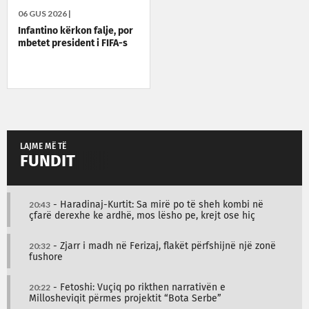
06 GUS 2026 |
Infantino kërkon falje, por
mbetet president i FIFA-s
LAJME MË TË
FUNDIT
20:43
- Haradinaj-Kurtit: Sa mirë po të sheh kombi në
çfarë derexhe ke ardhë, mos lësho pe, krejt ose hiç
20:32
- Zjarr i madh në Ferizaj, flakët përfshijnë një zonë
fushore
20:22
- Fetoshi: Vuçiq po rikthen narrativën e
Millosheviqit përmes projektit “Bota Serbe”