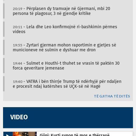
20:19
- Përplasen dy tramvaje në Gjermani, mbi 20
persona të plagosur, 3 në gjendje kritike
20:11
- Lela dhe Leo konfirmojnë ri-bashkimin përmes
videos
19:55
- Zyrtari gjerman mohon raportimin e gjetjes së
municioneve në sulmin e dyshuar me dron
19:44
- Sulmet e Houthi-t thuhet se vrasin të paktën 30
forca qeveritare jemenase
19:40
- VATRA i bën thirrje Trump të ndërhyjë për ndaljen
e procesit ndaj katërshes së UÇK-së në Hagë
TË GJITHA TË DITËS
VIDEO
Gjini: Kurti synon të mos e thërrasë