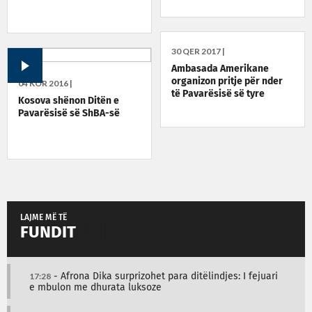
30 QER 2017 |
Ambasada Amerikane
organizon pritje për nder
04 KOR 2016 |
të Pavarësisë së tyre
Kosova shënon Ditën e
Pavarësisë së ShBA-së
LAJME MË TË
FUNDIT
17:28
- Afrona Dika surprizohet para ditëlindjes: I fejuari
e mbulon me dhurata luksoze