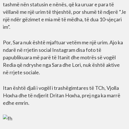
tashmë nën statusin e nënës, që ka uruar e para të
vëllanë me një urim të thjeshtë, por shumë të ndjerë ”Je
një ndër gëzimet e mia më të mëdha, të dua 10-vjeçari
im”.
Por, Sara nuk është mjaftuar vetëm me një urim. Ajo ka
ndarë në rrjetin social Instagram disa foto të
papublikuara më parë të Itanit dhe motrës së vogël
Redia që ndryshe nga Sara dhe Lori, nuk është aktive
në rrjete sociale.
Itan është djali i vogël i trashëgimtares të TCh, Vjolla
Hoxha dhe të ndjerit Dritan Hoxha, prej nga ka marrë
edhe emrin.