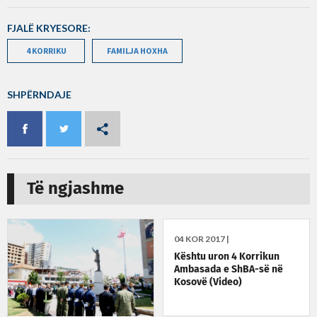
FJALË KRYESORE:
4 KORRIKU
FAMILJA HOXHA
SHPËRNDAJE
Të ngjashme
04 KOR 2017 |
Kështu uron 4 Korrikun
Ambasada e ShBA-së në
Kosovë (Video)