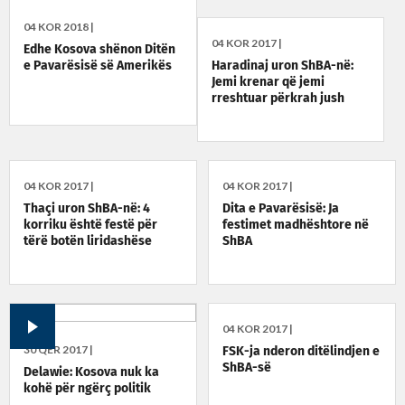
04 KOR 2018 |
04 KOR 2017 |
Edhe Kosova shënon Ditën
Haradinaj uron ShBA-në:
e Pavarësisë së Amerikës
Jemi krenar që jemi
rreshtuar përkrah jush
04 KOR 2017 |
04 KOR 2017 |
Thaçi uron ShBA-në: 4
Dita e Pavarësisë: Ja
korriku është festë për
festimet madhështore në
tërë botën liridashëse
ShBA
04 KOR 2017 |
30 QER 2017 |
FSK-ja nderon ditëlindjen e
ShBA-së
Delawie: Kosova nuk ka
kohë për ngërç politik