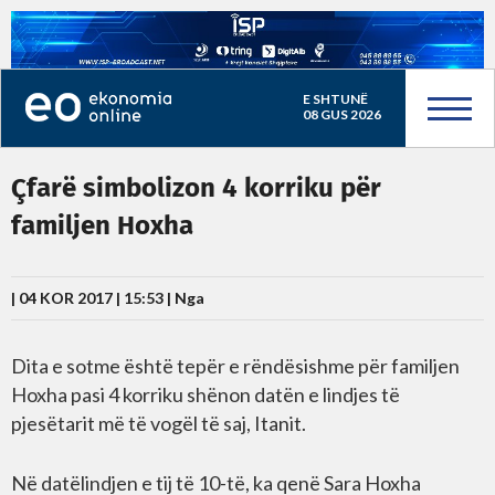
E SHTUNË
08 GUS 2026
Çfarë simbolizon 4 korriku për
familjen Hoxha
| 04 KOR 2017 | 15:53 |
Nga
Dita e sotme është tepër e rëndësishme për familjen
Hoxha pasi 4 korriku shënon datën e lindjes të
pjesëtarit më të vogël të saj, Itanit.
Në datëlindjen e tij të 10-të, ka qenë Sara Hoxha