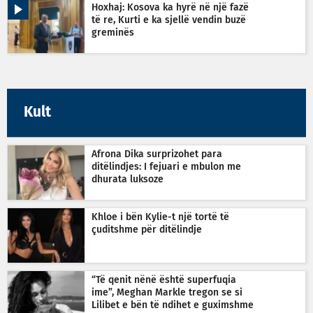
Hoxhaj: Kosova ka hyrë në një fazë
të re, Kurti e ka sjellë vendin buzë
greminës
Kult
Afrona Dika surprizohet para
ditëlindjes: I fejuari e mbulon me
dhurata luksoze
Khloe i bën Kylie-t një tortë të
çuditshme për ditëlindje
“Të qenit nënë është superfuqia
ime”, Meghan Markle tregon se si
Lilibet e bën të ndihet e guximshme