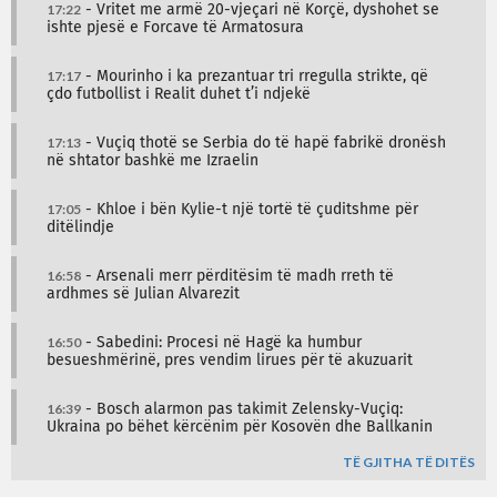
17:22
- Vritet me armë 20-vjeçari në Korçë, dyshohet se
ishte pjesë e Forcave të Armatosura
17:17
- Mourinho i ka prezantuar tri rregulla strikte, që
çdo futbollist i Realit duhet t’i ndjekë
17:13
- Vuçiq thotë se Serbia do të hapë fabrikë dronësh
në shtator bashkë me Izraelin
17:05
- Khloe i bën Kylie-t një tortë të çuditshme për
ditëlindje
16:58
- Arsenali merr përditësim të madh rreth të
ardhmes së Julian Alvarezit
16:50
- Sabedini: Procesi në Hagë ka humbur
besueshmërinë, pres vendim lirues për të akuzuarit
16:39
- Bosch alarmon pas takimit Zelensky-Vuçiq:
Ukraina po bëhet kërcënim për Kosovën dhe Ballkanin
TË GJITHA TË DITËS