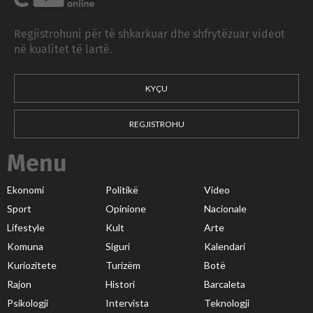
Regjistrohuni për të shkarkuar dhe shfrytëzuar videot
në kualitet të lartë.
KYÇU
REGJISTROHU
Menu
Ekonomi
Politikë
Video
Sport
Opinione
Nacionale
Lifestyle
Kult
Arte
Komuna
Siguri
Kalendari
Kuriozitete
Turizëm
Botë
Rajon
Histori
Barcaleta
Psikologji
Intervista
Teknologji