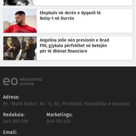
Eksploziv në derën e dyqanit të
Noizy-t në Durrës
Angelina Jolie nën presionin e Brad
Pitt, gjykata përfshihet në betejën
për të dhënat financiare
Adresa:
Rr. "Mark Isaku", Nr. 12, B2, Prishtinë, Republika e Kosovës
Redaksia:
Marketingu:
049 289 299
049 174 555
Email: