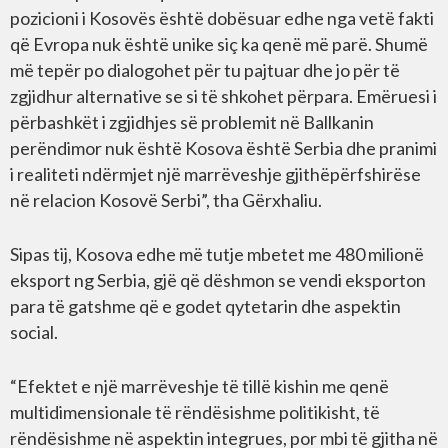
pozicioni i Kosovës është dobësuar edhe nga vetë fakti
që Evropa nuk është unike siç ka qenë më parë. Shumë
më tepër po dialogohet për tu pajtuar dhe jo për të
zgjidhur alternative se si të shkohet përpara. Emëruesi i
përbashkët i zgjidhjes së problemit në Ballkanin
perëndimor nuk është Kosova është Serbia dhe pranimi
i realiteti ndërmjet një marrëveshje gjithëpërfshirëse
në relacion Kosovë Serbi”, tha Gërxhaliu.
Sipas tij, Kosova edhe më tutje mbetet me 480 milionë
eksport ng Serbia, gjë që dëshmon se vendi eksporton
para të gatshme që e godet qytetarin dhe aspektin
social.
“Efektet e një marrëveshje të tillë kishin me qenë
multidimensionale të rëndësishme politikisht, të
rëndësishme në aspektin integrues, por mbi të gjitha në