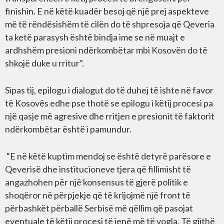
finishin. E në këtë kuadër besoj që një prej aspekteve
më të rëndësishëm të cilën do të shpresoja që Qeveria
ta ketë parasysh është bindja ime se në muajt e
ardhshëm presioni ndërkombëtar mbi Kosovën do të
shkojë duke u rritur”.
Sipas tij, epilogu i dialogut do të duhej të ishte në favor
të Kosovës edhe pse thotë se epilogu i këtij procesi pa
një qasje më agresive dhe rritjen e presionit të faktorit
ndërkombëtar është i pamundur.
“E në këtë kuptim mendoj se është detyrë parësore e
Qeverisë dhe institucioneve tjera që fillimisht të
angazhohen për një konsensus të gjerë politik e
shoqëror në përpjekje që të krijojmë një front të
përbashkët përballë Serbisë më qëllim që pasojat
eventuale të këtij procesi të jenë më të vogla. Të gjithë