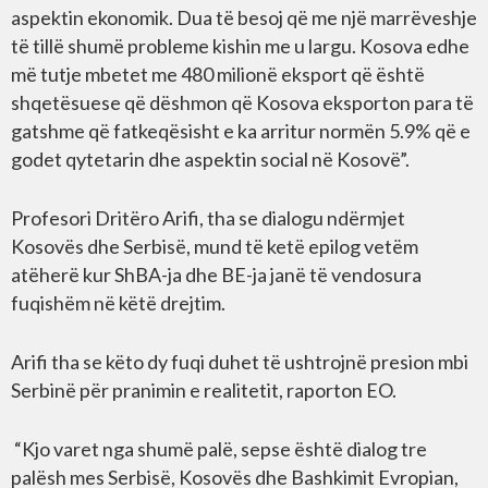
aspektin ekonomik. Dua të besoj që me një marrëveshje
të tillë shumë probleme kishin me u largu. Kosova edhe
më tutje mbetet me 480 milionë eksport që është
shqetësuese që dëshmon që Kosova eksporton para të
gatshme që fatkeqësisht e ka arritur normën 5.9% që e
godet qytetarin dhe aspektin social në Kosovë”.
Profesori Dritëro Arifi, tha se dialogu ndërmjet
Kosovës dhe Serbisë, mund të ketë epilog vetëm
atëherë kur ShBA-ja dhe BE-ja janë të vendosura
fuqishëm në këtë drejtim.
Arifi tha se këto dy fuqi duhet të ushtrojnë presion mbi
Serbinë për pranimin e realitetit, raporton EO.
“Kjo varet nga shumë palë, sepse është dialog tre
palësh mes Serbisë, Kosovës dhe Bashkimit Evropian,