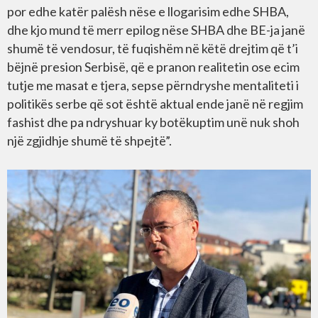
por edhe katër palësh nëse e llogarisim edhe SHBA,
dhe kjo mund të merr epilog nëse SHBA dhe BE-ja janë
shumë të vendosur, të fuqishëm në këtë drejtim që t’i
bëjnë presion Serbisë, që e pranon realitetin ose ecim
tutje me masat e tjera, sepse përndryshe mentaliteti i
politikës serbe që sot është aktual ende janë në regjim
fashist dhe pa ndryshuar ky botëkuptim unë nuk shoh
një zgjidhje shumë të shpejtë”.