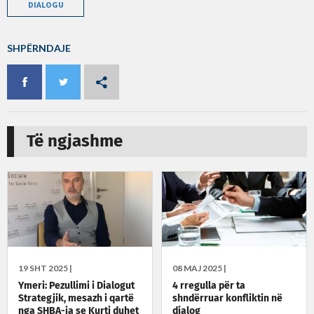
DIALOGU
SHPËRNDAJE
Të ngjashme
19 SHT 2025 |
08 MAJ 2025 |
Ymeri: Pezullimi i Dialogut
4 rregulla për ta
Strategjik, mesazh i qartë
shndërruar konfliktin në
nga SHBA-ja se Kurti duhet
dialog