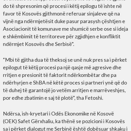
do të shpresonim që procesi i këtij epilogu të ishte në
favor të Kosovës gjithmonë referuar sinjaleve që na
vijnë nga ndërmjetësit duke pasur parasysh çështjen e
Asociacionit të komunave me shumicë serbe ose si ideja
e shkëmbimit të territoreve për zgjidhjen e konfliktit
ndërmjet Kosovës dhe Serbisë”.
“Mbi të gjitha dua të theksoj se unë nuk pres sa i përket
epilogut të këtij procesi pa një qasje më agresive dhe
rritjen e presionit të faktorit ndërkombëtar dhe pa
ndërhyrjen e ShBA në këtë proces si partneri ynë që do
të duhej të garantojë jo vetëm arritjen e marrëveshjes,
por edhe zbatimin e saj të plotë”, tha Fetoshi.
Ndërsa, ish-kryetari i Odës Ekonomike në Kosovë
(OEK) Safet Gërxhaliu, ka thënë se pozicioni i Kosovës
sa i përket dialogut me Serbinë është dobësuar shkaku i