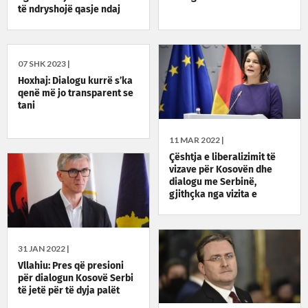
të ndryshojë qasje ndaj
Kushtetutës
07 SHK 2023 |
Hoxhaj: Dialogu kurrë s’ka
qenë më jo transparent se
tani
11 MAR 2022 |
Çështja e liberalizimit të
vizave për Kosovën dhe
dialogu me Serbinë,
gjithçka nga vizita e
ministres së Jashtme të
Gjermanisë
31 JAN 2022 |
Vllahiu: Pres që presioni
për dialogun Kosovë Serbi
të jetë për të dyja palët