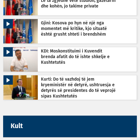
Le ta zgjedhë vetë studion, gazetarin
dhe kohën, jo takime private
Gjini: Kosova po hyn në një nga
momentet më kritike, kjo situatë
është grusht shteti i brendshëm
KDI: Moskonstituimi i Kuvendit
brenda afatit do të ishte shkelje e
Kushtetutës
Kurti: Do të vazhdoj të jem
kryeministër në detyrë, ushtruesja e
detyrës së presidentes do të veprojë
sipas Kushtetutës
Kult