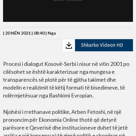
| 20 NËN 2021 | 08:40 |
Nga
Shkarko Videon HD
Procesi i dialogut Kosovë-Serbi i nisur në vitin 2001 po
cilësohet se është karakterizuar nga mungesa e
transparencës së plotë për të gjitha takimet dhe
modelin e realizimit të këtij formati të bisedimeve, të
ndërmjetësuar nga Bashkimi Evropian.
Njohësi i rrethanave politike, Arben Fetoshi, në një
prononcim për Ekonomia Online thotë që detyrë
parësore e Qeverisë dhe institucioneve duhet të jetë
arritja e një konsensusi të gjerë politik e shoqëror në