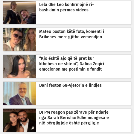
Lela dhe Leo konfirmojnë ri-
bashkimin përmes videos
Mateo poston këtë foto, komenti i
Brikenës merr gjithë vëmendjen
“Kjo është ajo që të pret kur
kthehesh në shtëpi”, Dafina Zeqiri
emocionon me postimin e fundit
Dani feston 68-vjetorin e lindjes
DJ PM reagon pas zërave për ndarje
nga Sarah Berisha: Edhe mungesa e
një përgjigjeje është përgjigje