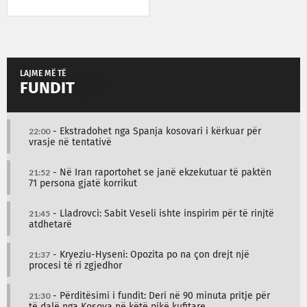
LAJME MË TË
FUNDIT
22:00
- Ekstradohet nga Spanja kosovari i kërkuar për
vrasje në tentativë
21:52
- Në Iran raportohet se janë ekzekutuar të paktën
71 persona gjatë korrikut
21:45
- Lladrovci: Sabit Veseli ishte inspirim për të rinjtë
atdhetarë
21:37
- Kryeziu-Hyseni: Opozita po na çon drejt një
procesi të ri zgjedhor
21:30
- Përditësimi i fundit: Deri në 90 minuta pritje për
të dalë nga Kosova në këtë pikë kufitare