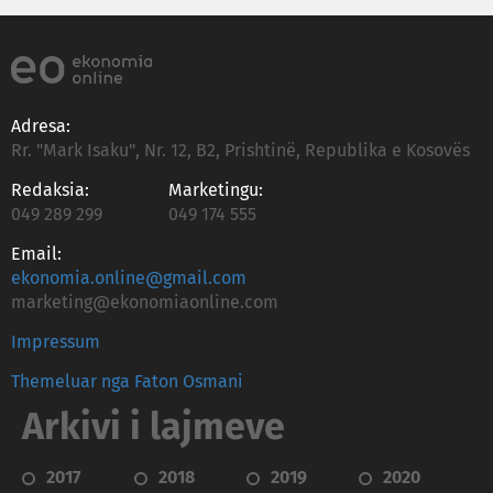
Adresa:
Rr. "Mark Isaku", Nr. 12, B2, Prishtinë, Republika e Kosovës
Redaksia:
Marketingu:
049 289 299
049 174 555
Email:
ekonomia.online@gmail.com
marketing@ekonomiaonline.com
Impressum
Themeluar nga Faton Osmani
Arkivi i lajmeve
2017
2018
2019
2020