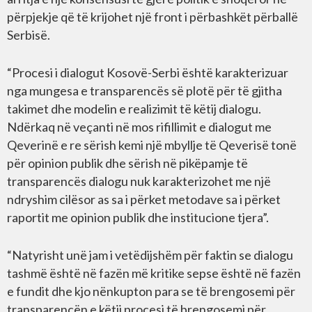
përpjekje që të krijohet një front i përbashkët përballë
Serbisë.
“Procesi i dialogut Kosovë-Serbi është karakterizuar
nga mungesa e transparencës së plotë për të gjitha
takimet dhe modelin e realizimit të këtij dialogu.
Ndërkaq në veçanti në mos rifillimit e dialogut me
Qeverinë e re sërish kemi një mbyllje të Qeverisë tonë
për opinion publik dhe sërish në pikëpamje të
transparencës dialogu nuk karakterizohet me një
ndryshim cilësor as sa i përket metodave sa i përket
raportit me opinion publik dhe institucione tjera”.
“Natyrisht unë jam i vetëdijshëm për faktin se dialogu
tashmë është në fazën më kritike sepse është në fazën
e fundit dhe kjo nënkupton para se të brengosemi për
transparencën e këtij procesi të brengosemi për