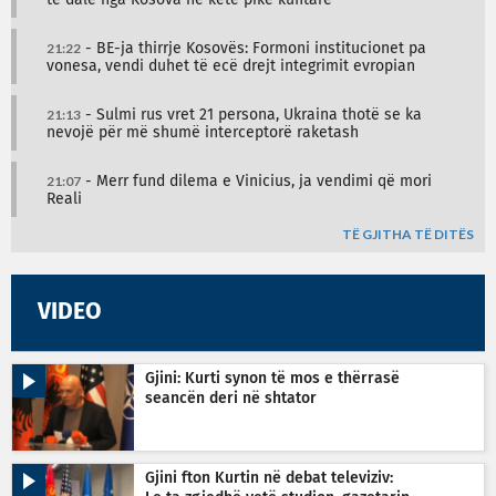
21:22
- BE-ja thirrje Kosovës: Formoni institucionet pa
vonesa, vendi duhet të ecë drejt integrimit evropian
21:13
- Sulmi rus vret 21 persona, Ukraina thotë se ka
nevojë për më shumë interceptorë raketash
21:07
- Merr fund dilema e Vinicius, ja vendimi që mori
Reali
TË GJITHA TË DITËS
VIDEO
Gjini: Kurti synon të mos e thërrasë
seancën deri në shtator
Gjini fton Kurtin në debat televiziv: