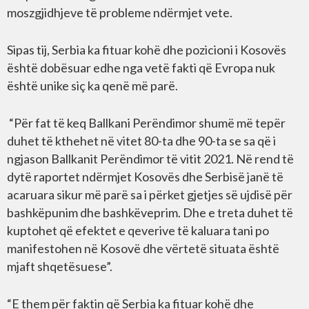
moszgjidhjeve të probleme ndërmjet vete.
Sipas tij, Serbia ka fituar kohë dhe pozicioni i Kosovës
është dobësuar edhe nga vetë fakti që Evropa nuk
është unike siç ka qenë më parë.
“Për fat të keq Ballkani Perëndimor shumë më tepër
duhet të kthehet në vitet 80-ta dhe 90-ta se sa që i
ngjason Ballkanit Perëndimor të vitit 2021. Në rend të
dytë raportet ndërmjet Kosovës dhe Serbisë janë të
acaruara sikur më parë sa i përket gjetjes së ujdisë për
bashkëpunim dhe bashkëveprim. Dhe e treta duhet të
kuptohet që efektet e qeverive të kaluara tani po
manifestohen në Kosovë dhe vërtetë situata është
mjaft shqetësuese”.
“E them për faktin që Serbia ka fituar kohë dhe