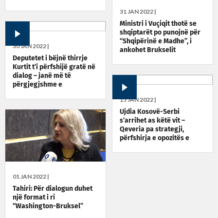
31 JAN 2022 |
Ministri i Vuçiqit thotë se
shqiptarët po punojnë për
“Shqipërinë e Madhe”, i
30 JAN 2022 |
ankohet Brukselit
Deputetet i bëjnë thirrje
Kurtit t’i përfshijë gratë në
dialog – janë më të
përgjegjshme e
transparente
15 JAN 2022 |
Ujdia Kosovë-Serbi
s’arrihet as këtë vit –
Qeveria pa strategji,
përfshirja e opozitës e
ekspertëve urgjente
01 JAN 2022 |
Tahiri: Për dialogun duhet
një format i ri
“Washington-Bruksel”