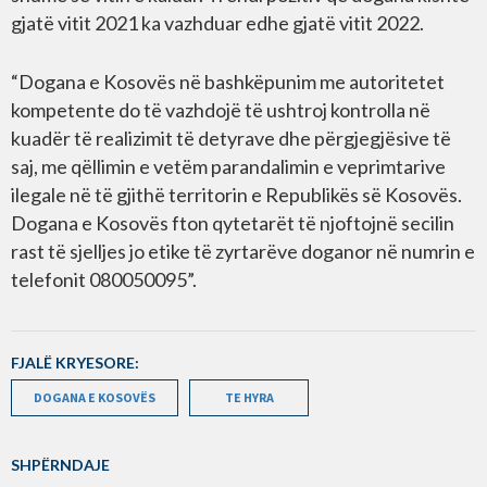
gjatë vitit 2021 ka vazhduar edhe gjatë vitit 2022.
“Dogana e Kosovës në bashkëpunim me autoritetet
kompetente do të vazhdojë të ushtroj kontrolla në
kuadër të realizimit të detyrave dhe përgjegjësive të
saj, me qëllimin e vetëm parandalimin e veprimtarive
ilegale në të gjithë territorin e Republikës së Kosovës.
Dogana e Kosovës fton qytetarët të njoftojnë secilin
rast të sjelljes jo etike të zyrtarëve doganor në numrin e
telefonit 080050095”.
FJALË KRYESORE:
DOGANA E KOSOVËS
TE HYRA
SHPËRNDAJE