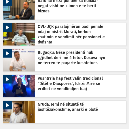
Rafuna: Kriza politike ka ndikuar
negativisht në klimën e të bërit
biznes
OVL-UÇK paralajmëron padi penale
ndaj ministrit Murati, kërkon
zbatimin e vendimit për pensionet e
dyfishta
Bugaqku: Nëse presidenti nuk
zgjidhet deri më 4 tetor, Kosova hyn
në terren të paqartë kushtetues
Vushtrria hap festivalin tradicional
“Ditët e Diasporës”, Idrizi: Mirë se
erdhët në vendlindjen tuaj
Gruda: Jemi në situatë të
jashtëzakonshme, anarki e plotë