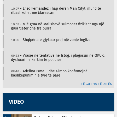
10:07
- Enzo Fernandez i hap derën Man Cityt, mund të
ribashkohet me Marescan
10:05
- Një grua në Malishevë sulmohet fizikisht nga një
grua tjetër dhe tre burra
10:00
- Shqipëria e gjykuar prej një zonje inglize
09:53
- Vrasje në tentativë në Istog, i plagosuri në QKUK, i
dyshuari në kërkim të policisë
09:48
- Adelina Ismaili dhe Gimbo konfirmojnë
bashkëpunimin e tyre të parë
TË GJITHA TË DITËS
VIDEO