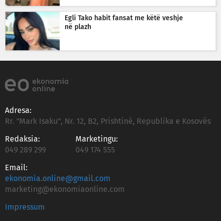
Egli Tako habit fansat me këtë veshje
në plazh
Adresa:
Rr. "Mark Isaku", Nr. 12, B2, Prishtinë, Republika e Kosovës
Redaksia:
Marketingu:
049 289 299
049 174 555
Email:
ekonomia.online@gmail.com
marketing@ekonomiaonline.com
Impressum