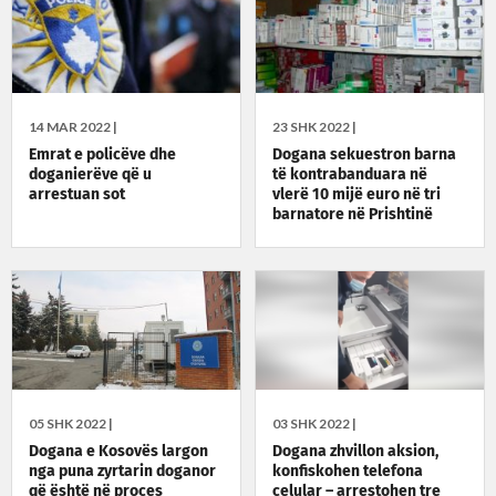
14 MAR 2022 |
23 SHK 2022 |
Emrat e policëve dhe
Dogana sekuestron barna
doganierëve që u
të kontrabanduara në
arrestuan sot
vlerë 10 mijë euro në tri
barnatore në Prishtinë
05 SHK 2022 |
03 SHK 2022 |
Dogana e Kosovës largon
Dogana zhvillon aksion,
nga puna zyrtarin doganor
konfiskohen telefona
që është në proces
celular – arrestohen tre