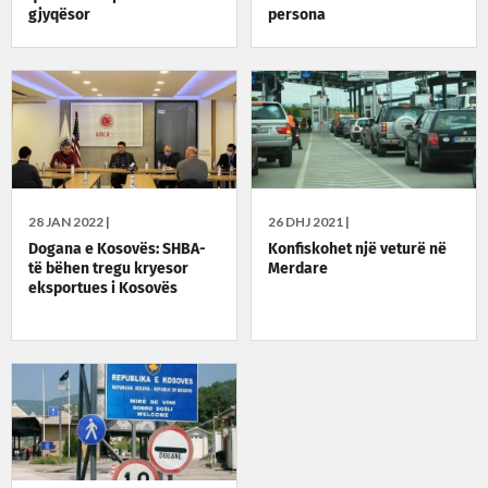
gjyqësor
persona
28 JAN 2022 |
26 DHJ 2021 |
Dogana e Kosovës: SHBA-
Konfiskohet një veturë në
të bëhen tregu kryesor
Merdare
eksportues i Kosovës