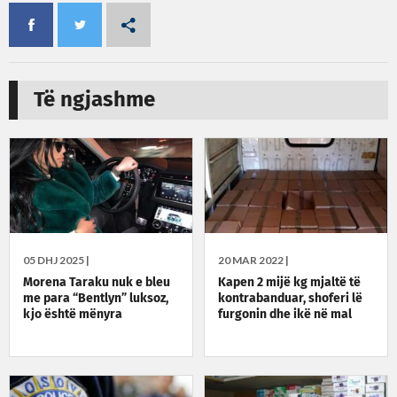
Të ngjashme
05 DHJ 2025 |
20 MAR 2022 |
Morena Taraku nuk e bleu
Kapen 2 mijë kg mjaltë të
me para “Bentlyn” luksoz,
kontrabanduar, shoferi lë
kjo është mënyra
furgonin dhe ikë në mal