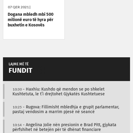
07 QER 2021 |
Dogana mbledh mbi 500
milionë euro të hyra për
buxhetin e Kosovës
LAJME MË TË
FUNDIT
10:30
- Haxhiu: Kushdo që mendon se po shkelet
Kushtetuta, le t’i drejtohet Gjykatës Kushtetuese
10:25
- Rugova: Fillimisht mbledhja e grupit parlamentar,
pastaj vendosim a marrim pjesë në seancë
10:14
- Angelina Jolie nën presionin e Brad Pitt, gjykata
përfshihet në betejën për të dhënat financiare