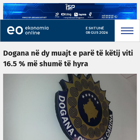
E SHTUNË
08 GUS 2026
Dogana në dy muajt e parë të këtij viti
16.5 % më shumë të hyra