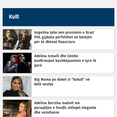
Kult
Angelina Jolie nën presionin e Brad
Pitt, gjykata përfshihet në betejën
për të dhënat financiare
Adelina Ismaili dhe Gimbo
konfirmojnë bashkëpunimin e tyre të
parë
Big Mama po duket si “kukull” në
këtë veshje
Adelina Berisha mahnit me
paraqitjen e fundit, shfaqet elegante
dhe vezulluese