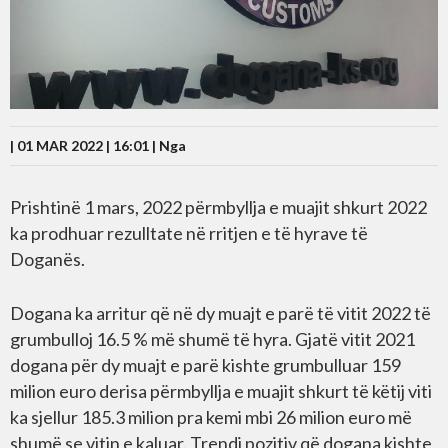
| 01 MAR 2022 | 16:01 |
Nga
Prishtinë 1 mars, 2022 përmbyllja e muajit shkurt 2022
ka prodhuar rezulltate në rritjen e të hyrave të
Doganës.
Dogana ka arritur që në dy muajt e parë të vitit 2022 të
grumbulloj 16.5 % më shumë të hyra. Gjatë vitit 2021
dogana për dy muajt e parë kishte grumbulluar 159
milion euro derisa përmbyllja e muajit shkurt të këtij viti
ka sjellur 185.3 milion pra kemi mbi 26 milion euro më
shumë se vitin e kaluar. Trendi pozitiv që dogana kishte