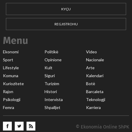
KYÇU
REGJISTROHU
Menu
Ekonomi
Politikë
Video
Sport
Opinione
Nacionale
Lifestyle
Kult
Arte
Komuna
Siguri
Kalendari
Kuriozitete
Turizëm
Botë
Rajon
Histori
Barcaleta
Psikologji
Intervista
Teknologji
Femra
Shpalljet
Karriera
© Ekonomia Online ShPK