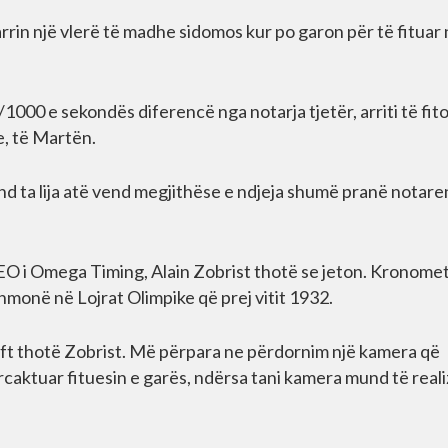
in një vlerë të madhe sidomos kur po garon për të fituar 
000 e sekondës diferencë nga notarja tjetër, arriti të fit
ke, të Martën.
d ta lija atë vend megjithëse e ndjeja shumë pranë notare
t CEO i Omega Timing, Alain Zobrist thotë se jeton. Kronome
hmonë në Lojrat Olimpike që prej vitit 1932.
aft thotë Zobrist. Më përpara ne përdornim një kamera që
caktuar fituesin e garës, ndërsa tani kamera mund të reali