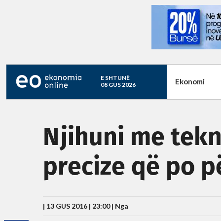
E SHTUNË
Ekonomi
08 GUS 2026
Njihuni me tek
precize që po p
| 13 GUS 2016 | 23:00 |
Nga