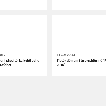
016 |
11 GUS 2016 |
per i shpejtë, ka kohë edhe
Tjetër dëmtim i tmerrshëm në “
grafohet
2016”