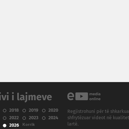
ivi i lajmeve
2018
2019
2020
Regjistrohuni për të shkarku
2022
2023
2024
shfrytëzuar videot në kualitet
Korrik
lartë.
2026