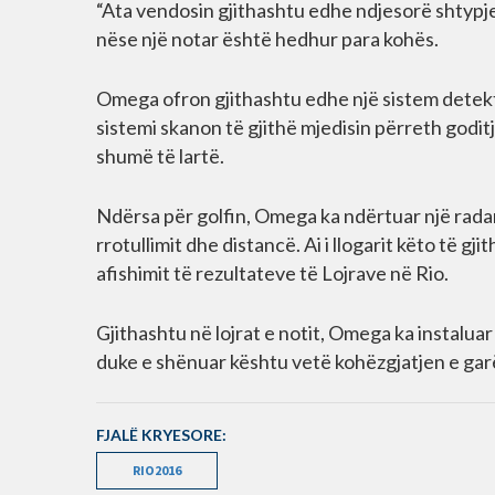
“Ata vendosin gjithashtu edhe ndjesorë shtypjej
nëse një notar është hedhur para kohës.
Omega ofron gjithashtu edhe një sistem detekti
sistemi skanon të gjithë mjedisin përreth goditj
shumë të lartë.
Ndërsa për golfin, Omega ka ndërtuar një radar
rrotullimit dhe distancë. Ai i llogarit këto të g
afishimit të rezultateve të Lojrave në Rio.
Gjithashtu në lojrat e notit, Omega ka instalu
duke e shënuar kështu vetë kohëzgjatjen e garë
FJALË KRYESORE:
RIO2016