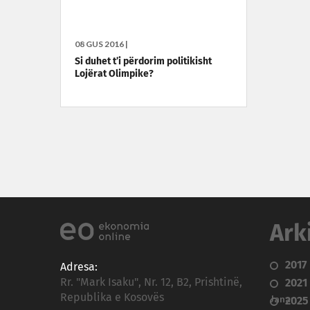
08 GUS 2016 |
Si duhet t’i përdorim politikisht
Lojërat Olimpike?
Ark
2017
Adresa:
Rr. "Mark Isaku", Nr. 12, B2, Prishtinë,
2021
Republika e Kosovës
Janar
2025