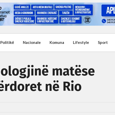
Politikë
Nacionale
Komuna
Lifestyle
Sport
nologjinë matëse
ërdoret në Rio