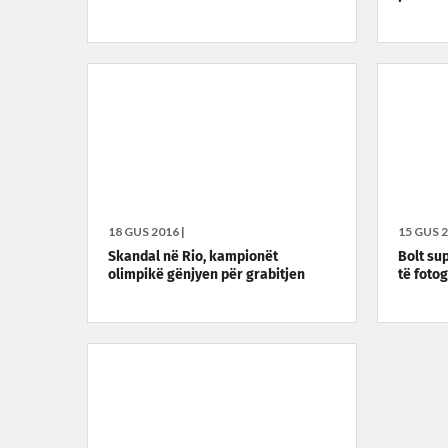
18 GUS 2016 |
15 GUS 2
Skandal në Rio, kampionët
Bolt su
olimpikë gënjyen për grabitjen
të foto