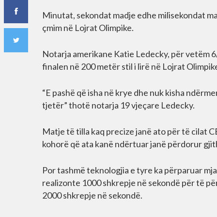
Minutat, sekondat madje edhe milisekondat marr
çmim në Lojrat Olimpike.
Notarja amerikane Katie Ledecky, për vetëm 6/1
finalen në 200 metër stil i lirë në Lojrat Olimpi
“E pashë që isha në krye dhe nuk kisha ndërmen
tjetër” thotë notarja 19 vjeçare Ledecky.
Matje të tilla kaq precize janë ato për të cila
kohorë që ata kanë ndërtuar janë përdorur gjit
Por tashmë teknologjia e tyre ka përparuar mj
realizonte 1000 shkrepje në sekondë për të për
2000 shkrepje në sekondë.