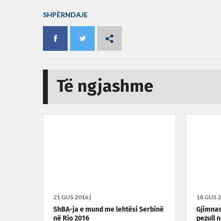
SHPËRNDAJE
Të ngjashme
21 GUS 2016 |
18 GUS 2
ShBA-ja e mund me lehtësi Serbinë
Gjimnast
në Rio 2016
pezull n