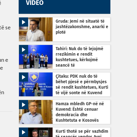
ë
VIDEO
Gruda: Jemi në situatë të
të se
jashtëzakonshme, anarki e
plotë
Tahiri: Nuk do të lejojmë
rrezikimin e rendit
un e
kushtetues, kërkojmë
seancë të
 e
jashtëzakonshme sonte në
orën 22:30
Çitaku: PDK nuk do të
bëhet pjesë e përmbysjes
së rendit kushtetues, Kurti
ën
të vijë sonte në Kuvend
Hamza mbledh GP-në në
Kuvend: Është cenuar
demokracia dhe
Kushtetuta e Kosovës
Kurti thotë se për vazhdim