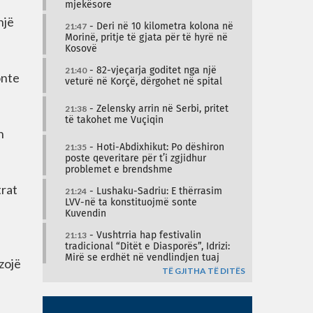
mjekësore
një
21:47
- Deri në 10 kilometra kolona në
Morinë, pritje të gjata për të hyrë në
Kosovë
21:40
- 82-vjeçarja goditet nga një
onte
veturë në Korçë, dërgohet në spital
21:38
- Zelensky arrin në Serbi, pritet
të takohet me Vuçiqin
n
21:35
- Hoti-Abdixhikut: Po dëshiron
poste qeveritare për t’i zgjidhur
problemet e brendshme
trat
21:24
- Lushaku-Sadriu: E thërrasim
LVV-në ta konstituojmë sonte
Kuvendin
21:13
- Vushtrria hap festivalin
tradicional “Ditët e Diasporës”, Idrizi:
Mirë se erdhët në vendlindjen tuaj
zojë
TË GJITHA TË DITËS