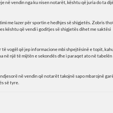
e në vendin nga ku nisen notarët, kështu që juria do ta dij
mi me lazer për sportin e hedhjes së shigjetës. Zobris tho
es kështu që vendi i goditjes së shigjetës dihet me saktësi
 të vogël që jep informacione mbi shpejtësinë e topit, kah
jitha në një të mijtën e sekondës dhe i paraqet ato në tabelën
ar ndjesorë në vendin që notarët takojnë sapo mbarojnë gar
s së tyre.