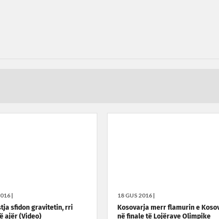
016 |
18 GUS 2016 |
ja sfidon gravitetin, rri
Kosovarja merr flamurin e Koso
ë ajër (Video)
në finale të Lojërave Olimpike