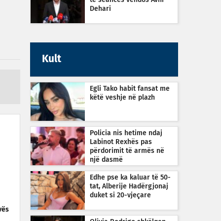
të seancës vendos Avni
Dehari
Kult
Egli Tako habit fansat me
këtë veshje në plazh
Policia nis hetime ndaj
Labinot Rexhës pas
përdorimit të armës në
një dasmë
Edhe pse ka kaluar të 50-
tat, Alberije Hadërgjonaj
duket si 20-vjeçare
vës