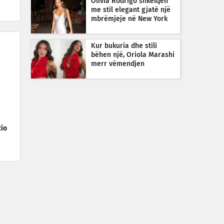
Olivia Rodrigo shkëlqen
me stil elegant gjatë një
mbrëmjeje në New York
Kur bukuria dhe stili
bëhen një, Oriola Marashi
merr vëmendjen
Rio