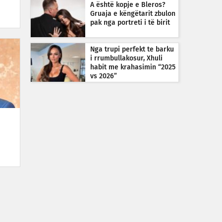
A është kopje e Bleros?
Gruaja e këngëtarit zbulon
pak nga portreti i të birit
Nga trupi perfekt te barku
i rrumbullakosur, Xhuli
habit me krahasimin “2025
vs 2026”