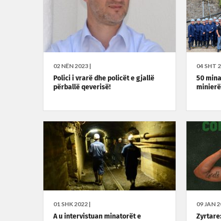
02 NËN 2023 |
04 SHT 2
Polici i vrarë dhe policët e gjallë
50 mina
përballë qeverisë!
minierë
01 SHK 2022 |
09 JAN 2
A u intervistuan minatorët e
Zyrtare