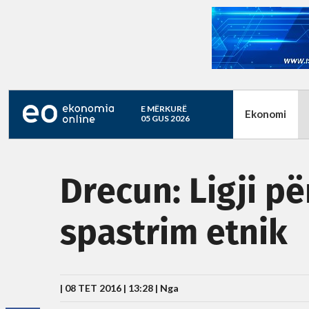
E MËRKURË
Ekonomi
05 GUS 2026
Drecun: Ligji p
spastrim etnik
| 08 TET 2016 | 13:28 |
Nga