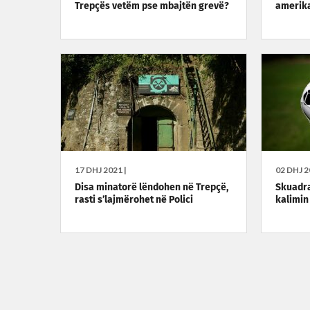
Trepçës vetëm pse mbajtën grevë?
amerika
17 DHJ 2021 |
02 DHJ 2
Disa minatorë lëndohen në Trepçë,
Skuadra
rasti s’lajmërohet në Polici
kalimin