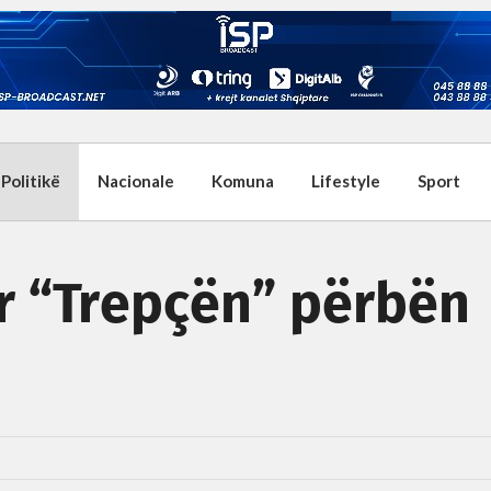
Politikë
Nacionale
Komuna
Lifestyle
Sport
ër “Trepçën” përbën