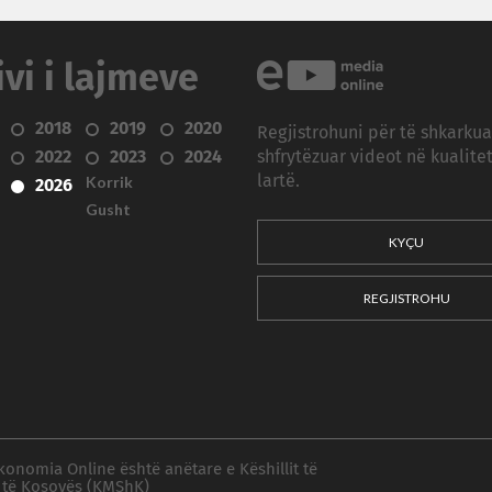
ivi i lajmeve
2018
2019
2020
Regjistrohuni për të shkarku
2022
2023
2024
shfrytëzuar videot në kualitet
Korrik
lartë.
2026
Gusht
KYÇU
REGJISTROHU
konomia Online është anëtare e Këshillit të
 të Kosovës (KMShK)