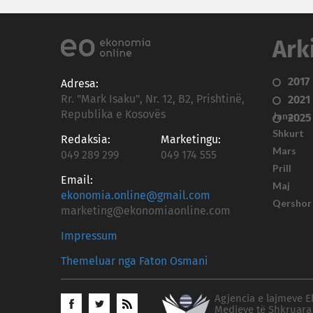
Ark
2017
Adresa:
Rr. "Mark Isaku", Nr. 12, B2, Prishtinë,
2021
Republika e Kosovës
Janar
2025
Shkurt
Redaksia:
Marketingu:
Mars
049 289 299
049 174 555
Prill
Email:
Maj
ekonomia.online@gmail.com
Qershor
marketing@ekonomiaonline.com
Impressum
Themeluar nga Faton Osmani
Agjencia e lajmeve E
Medieve të Shkruara