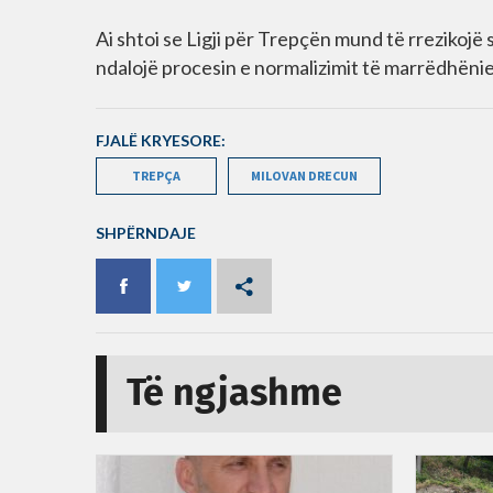
Ai shtoi se Ligji për Trepçën mund të rrezikoj
ndalojë procesin e normalizimit të marrëdhëniev
FJALË KRYESORE:
TREPÇA
MILOVAN DRECUN
SHPËRNDAJE
Të ngjashme