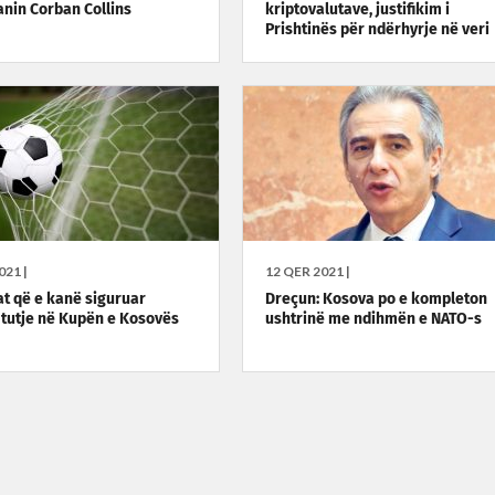
nin Corban Collins
kriptovalutave, justifikim i
Prishtinës për ndërhyrje në veri
021 |
12 QER 2021 |
t që e kanë siguruar
Dreçun: Kosova po e kompleton
 tutje në Kupën e Kosovës
ushtrinë me ndihmën e NATO-s