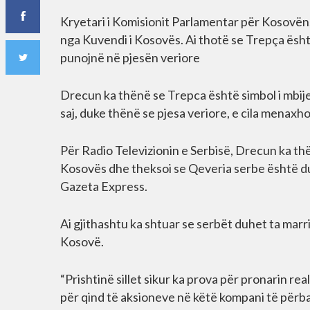
Kryetari i Komisionit Parlamentar për Kosovën
nga Kuvendi i Kosovës. Ai thotë se Trepça është
punojnë në pjesën veriore
Drecun ka thënë se Trepca është simbol i mbije
saj, duke thënë se pjesa veriore, e cila menaxh
Për Radio Televizionin e Serbisë, Drecun ka th
Kosovës dhe theksoi se Qeveria serbe është duk
Gazeta Express.
Ai gjithashtu ka shtuar se serbët duhet ta marr
Kosovë.
“Prishtinë sillet sikur ka prova për pronarin rea
për qind të aksioneve në këtë kompani të përbas