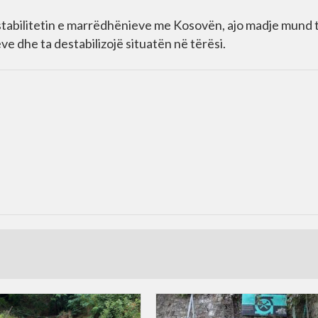
ë stabilitetin e marrëdhënieve me Kosovën, ajo madje mund 
e dhe ta destabilizojë situatën në tërësi.