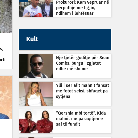
Prokurori: Kam vepruar në
përputhje me ligjin,
ndihem i lehtësuar
Kult
s,
Një tjetër goditje për Sean
rti
Combs, burgu i zgjatet
edhe më shumë
Ylli i serialit mahnit fansat
me fotot seksi, shfaqet pa
sytjena
“Qershia mbi tortë”, Kida
mahnit me paraqitjen e
saj të fundit