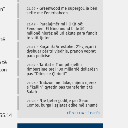
ën”
21:55
- Greenwood me supergol, ia bën
sefte me Fenerbahcen
21:49
- Paralajmërimi i OKB-së:
Fenomeni El Nino mund t’i lë 50
milionë njerëz në uri akute para fundit
 të
të vitit tjetër
21:41
- Kaçanik: Arrestohet 21-vjeçari i
dyshuar për tri vjedhje, pranon veprat
para policisë
e të
21:37
- Tarifat e Trumpit sjellin
eton
rimbursime prej 100 miliardë dollarësh
pas “Ditës së Çlirimit”
21:26
- Trabzoni në flakë, mijëra njerëz
e “kallin” qytetin pas transferimit të
Salah
21:23
- Një tjetër goditje për Sean
Combs, burgu i zgjatet edhe më shumë
TË GJITHA TË DITËS
 55.14