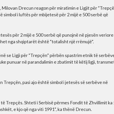
, Milovan Drecun reagon për miratimin e Ligjit për “Trepç
 simbol i luftës për mbijetesë për 2 mijë e 500 serbë që
tesës për 2 mijë e 500 serbë që punojnë në pjesën veriore
ohet nga shqiptarët është “totalisht një rrëmujë”.
ënë se Ligji për “Trepçën” përbën spastrim etnik të serbëv
e punuar në parandalimin e zbatimit të këtij ligji, transm
in Trepçën, pasi ajo është simbol i jetesës së serbëve në
l të Trepçës. Shteti i Serbisë përmes Fondit të Zhvillimit ka
hkët, e kjo që nga viti 1991”, ka thënë Drecun.