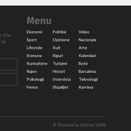
Menu
Ekonomi
Politikë
Video
ar dhe
Sport
Opinione
Nacionale
 të
Lifestyle
Kult
Arte
Komuna
Siguri
Kalendari
Kuriozitete
Turizëm
Botë
Rajon
Histori
Barcaleta
Psikologji
Intervista
Teknologji
Femra
Shpalljet
Karriera
© Ekonomia Online ShPK