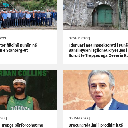
023 |
02 SHK 2022 |
tor fillojnë punën në
I denuari nga Inspektorati i Punë
n e Stantërg-ut
Bahri Hyseni zgjidhet kryesues i
Bordit të Trepçës nga Qeveria Ku
022 |
05 JAN 2022 |
: Trepça përforcohet me
Drecun: Ndalimi i prodhimit të