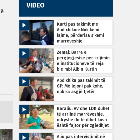
VIDEO
të
Kurti pas takimit me
Abdixhikun: Nuk kemi
lajme, përderisa s’kemi
marrëveshje
Zemaj: Barra e
përgjegjësisë për krijimin
e institucioneve të reja
bie mbi Albin Kurtin
Abdixhiku pas takimit të
GP: Më lejoni pak kohë,
nuk ka asgjë tjetër
Baraliu: VV dhe LDK duhet
të arrijnë marrëveshje,
ndryshe do të dihet kush
është fajtor për zgjedhjet
e reja
Aliu pas intervistimit në