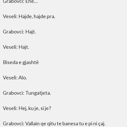
Grabovci: Ëhë…
Veseli: Hajde, hajde pra.
Grabovci: Hajt.
Veseli: Hajt.
Biseda e gjashtë
Veseli: Alo.
Grabovci: Tungatjeta.
Veseli: Hej, ku je, si je?
Grabovci: Vallain qe qitu te banesa tu e pi ni çaj.