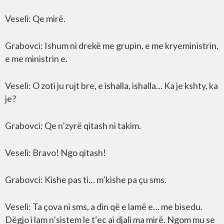
Veseli: Qe mirë.
Grabovci: Ishum ni drekë me grupin, e me kryeministrin,
e me ministrin e.
Veseli: O zoti ju rujt bre, e ishalla, ishalla… Ka je kshty, ka
je?
Grabovci: Qe n’zyrë qitash ni takim.
Veseli: Bravo! Ngo qitash!
Grabovci: Kishe pas ti… m’kishe pa çu sms.
Veseli: Ta çova ni sms, a din që e lamë e… me bisedu.
Dëgjo i lam n’sistem le t‘ec ai djali ma mirë. Ngom mu se