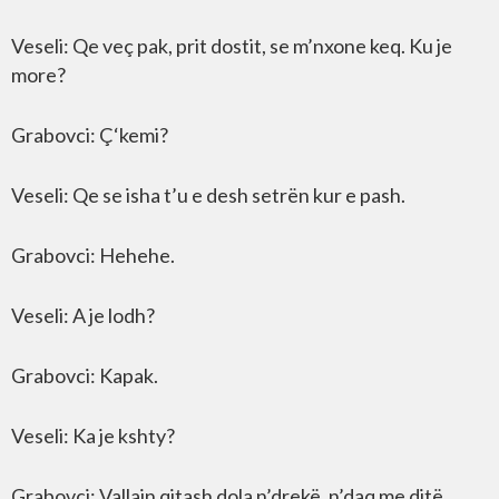
Veseli: Qe veç pak, prit dostit, se m’nxone keq. Ku je
more?
Grabovci: Ç‘kemi?
Veseli: Qe se isha t’u e desh setrën kur e pash.
Grabovci: Hehehe.
Veseli: A je lodh?
Grabovci: Kapak.
Veseli: Ka je kshty?
Grabovci: Vallain qitash dola n’drekë, n’daq me ditë.