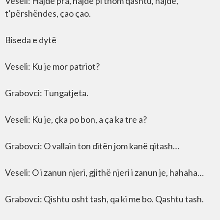
Veseli: Hajde pra, hajde pi thom qashtu, hajde,
t’përshëndes, çao çao.
Biseda e dytë
Veseli: Ku je mor patriot?
Grabovci: Tungatjeta.
Veseli: Ku je, çka po bon, a ça ka tre a?
Grabovci: O vallain ton ditën jom kanë qitash…
Veseli: O i zanun njeri, gjithë njeri i zanun je, hahaha…
Grabovci: Qishtu osht tash, qa ki me bo. Qashtu tash.