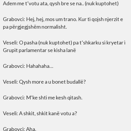
Adem me t’votu ata, qysh bre se na.. (nuk kuptohet)
Grabovci: Hej, hej, mos um trano. Kur ti qojsh njerzit e
pa përgjegjshëm normalisht.
Veseli: O pasha (nuk kuptohet) pa t’shkarku si kryetar i
Grupit parlamentar se kisha lanë
Grabovci: Hahahaha…
Veseli: Qysh more a u bonet budallë?
Grabovci: M’ke shti me kesh qitash.
Veseli: A shkit, shkit kanë votu a?
Grabovci: Aha.