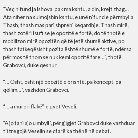
“Veç n’fund ja lshova, pak ma kshtu, a din, krejt zhag…
Ata niher na sulmojshin kshtu, e unë n’fund e përmbylla.
Thash, thash mas pari shprehi keqardhje. Thash mirë,
thash zotëri Isufi se je opozitë e fortë, do të thotë e
mobilizon mirë opozitën që të jetë shumë aktive, po
thash fatkeqësisht pozita është shumë e fortë, ndërsa
për mos të thom se nuk kemi opozitë fare…”, thotë
Grabovci, duke qeshur.
“… Osht, osht një opozitë e brishtë, pa koncept, pa
qëllim…”, vazhdon Grabovci.
“… a muren flakë”, e pyet Veseli.
“A jo tani ajo u mbyll”, përgjigjet Grabovci duke vazhduar
t’i tregojë Veselin se cfarë ka thënë në debat.