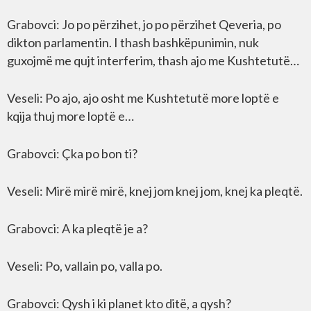
Grabovci: Jo po përzihet, jo po përzihet Qeveria, po
dikton parlamentin. I thash bashkëpunimin, nuk
guxojmë me qujt interferim, thash ajo me Kushtetutë…
Veseli: Po ajo, ajo osht me Kushtetutë more loptë e
kqija thuj more loptë e…
Grabovci: Çka po bon ti?
Veseli: Mirë mirë mirë, knej jom knej jom, knej ka pleqtë.
Grabovci: A ka pleqtë je a?
Veseli: Po, vallain po, valla po.
Grabovci: Qysh i ki planet kto ditë, a qysh?