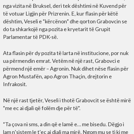
nga vizita në Bruksel, deri tek dështimi në Kuvend për
të votuar Ligjin për Prizrenin. E, kur flasin për këtë
dështim, Veseli e “kërcënon” dhe qorton Grabovcin se
do ta shkarkojë nga pozita e kryetarit të Grupit
Parlamentar të PDK-së.
Ata flasin për dy pozita të larta në institucione, por nuk
ua përmendin emrat. Vetëm në një rast, Grabovci e
përmend një emër – Agronin. Nuk dihet nëse flasin për
Agron Mustafën, apo Agron Thaçin, drejtorin e
Infrakosit.
Në një rast tjetër, Veseli i thotë Grabovcit se është mirë
“me ec ai djali që folëm dje për të”.
“Ta çova ni sms, a din që e lamë e… me bisedu. Dëgjo i
lam n’sistem le t‘ec ai djali ma mirë. Ngom mu se ti ki me