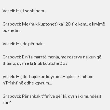
Veseli: Hajt se shihem…
Grabovci: Me (nuk kuptohet) ka i 20-ti e kem.. e kryjmë
buxhetin.
Veseli: Hajde për hair.
Grabovci: E n’ta marrtë menja, me rezervu najkun që
tham a, qysh e ki (nuk kuptohet) a?
Veseli: Hajde, hajde pe kqyrum. Hajde se shihum
n’Prishtinë edhe kqyrum…
Grabovci: Për shkak t’fmive që i ki, qysh i ki mundësit
kur?