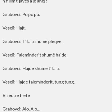
n’fillim t’javës a je anej?
Grabovci: Po po po.
Veseli: Hajt.
Grabovci: T’fala shumë pleqve.
Veseli: Faleminderit shumë hajde.
Grabovci: Hajde shumë t’fala.
Veseli: Hajde faleminderit, tung tung.
Biseda e tretë
Grabovci: Alo, Alo…