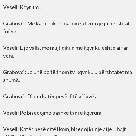
Veseli: Kqyrum…
Grabovci: Me kanë dikun ma mirë, dikun që ju përshtat
fmive.
Veseli: E jo valla, me mujt dikun me kqyr ku është ai far
veni.
Grabovci: Jo unë po të thom ty, kqyr ku u përshtatet ma
shumë.
Grabovci: Dikun katër pesë ditë a i javë a…
Veseli: Po bisedojmë bashkë tani e kqyrum.
Veseli: Katër pesë ditë i kom, bisedoj kur je atje… hajt