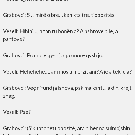
Grabovci: S…, mirë o bre… ken kta tre, t’opozitës.
Veseli: Hihihi…, a tan tu bonën a? A pshtove bile, a
pshtove?
Grabovci: Po more qysh jo, po more qysh jo.
Veseli: Hehehehe…, ani mos u mërzit ani? A je a tek je a?
Grabovci: Veç n’fund ja lshova, pak ma kshtu, a din, krejt
zhag.
Veseli: Pse?
Grabovci: (S’kuptohet) opozitë, ata niher na sulmojshin