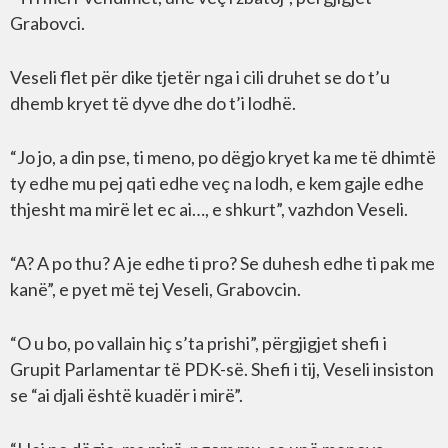
Grabovci.
Veseli flet për dike tjetër nga i cili druhet se do t’u
dhemb kryet të dyve dhe do t’i lodhë.
“Jo jo, a din pse, ti meno, po dëgjo kryet ka me të dhimtë
ty edhe mu pej qati edhe veç na lodh, e kem gajle edhe
thjesht ma mirë let ec ai…, e shkurt”, vazhdon Veseli.
“A? A po thu? A je edhe ti pro? Se duhesh edhe ti pak me
kanë”, e pyet më tej Veseli, Grabovcin.
“O u bo, po vallain hiç s’ta prishi”, përgjigjet shefi i
Grupit Parlamentar të PDK-së. Shefi i tij, Veseli insiston
se “ai djali është kuadër i mirë”.