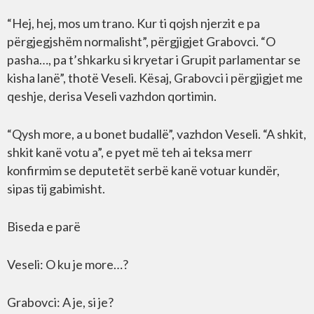
“Hej, hej, mos um trano. Kur ti qojsh njerzit e pa
përgjegjshëm normalisht”, përgjigjet Grabovci. “O
pasha…, pa t’shkarku si kryetar i Grupit parlamentar se
kisha lanë”, thotë Veseli. Kësaj, Grabovci i përgjigjet me
qeshje, derisa Veseli vazhdon qortimin.
“Qysh more, a u bonet budallë”, vazhdon Veseli. “A shkit,
shkit kanë votu a”, e pyet më teh ai teksa merr
konfirmim se deputetët serbë kanë votuar kundër,
sipas tij gabimisht.
Biseda e parë
Veseli: O ku je more…?
Grabovci: A je, si je?