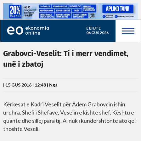
E ENJTE
06 GUS 2026
Grabovci-Veselit: Ti i merr vendimet,
unë i zbatoj
| 15 GUS 2016 | 12:48 |
Nga
Kërkesat e Kadri Veselit për Adem Grabovcin ishin
urdhra. Shefi i Shefave, Veselin e kishte shef. Kështu e
quante dhe sillej para tij. Ai nuk i kundërshtonte ato që i
thoshte Veseli.