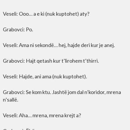
Veseli: Ooo… a e ki (nuk kuptohet) aty?
Grabovci: Po.
Veseli: Ama ni sekondë… hej, hajde deri kur je anej.
Grabovci: Hajt qetash kur t’lirohem t’thirri.
Veseli: Hajde, ani ama (nuk kuptohet).
Grabovci: Se kom ktu. Jashtë jom dal n’koridor, mrena
n’sallë.
Veseli: Aha… mrena, mrena krejt a?