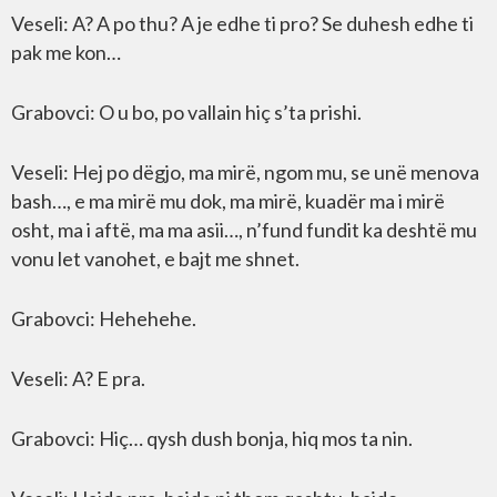
Veseli: A? A po thu? A je edhe ti pro? Se duhesh edhe ti
pak me kon…
Grabovci: O u bo, po vallain hiç s’ta prishi.
Veseli: Hej po dëgjo, ma mirë, ngom mu, se unë menova
bash…, e ma mirë mu dok, ma mirë, kuadër ma i mirë
osht, ma i aftë, ma ma asii…, n’fund fundit ka deshtë mu
vonu let vanohet, e bajt me shnet.
Grabovci: Hehehehe.
Veseli: A? E pra.
Grabovci: Hiç… qysh dush bonja, hiq mos ta nin.