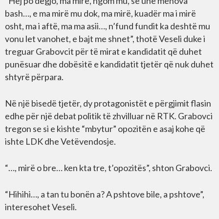
“Hej po dëgjo, ma mirë, ngom mu, se unë menova
bash…, e ma mirë mu dok, ma mirë, kuadër ma i mirë
osht, ma i aftë, ma ma asii…, n’fund fundit ka deshtë mu
vonu let vanohet, e bajt me shnet”, thotë Veseli duke i
treguar Grabovcit për të mirat e kandidatit që duhet
punësuar dhe dobësitë e kandidatit tjetër që nuk duhet
shtyrë përpara.
Në një bisedë tjetër, dy protagonistët e përgjimit flasin
edhe për një debat politik të zhvilluar në RTK. Grabovci
tregon se si e kishte “mbytur” opozitën e asaj kohe që
ishte LDK dhe Vetëvendosje.
“…, mirë o bre… ken kta tre, t’opozitës”, shton Grabovci.
“Hihihi…, a tan tu bonën a? A pshtove bile, a pshtove”,
interesohet Veseli.