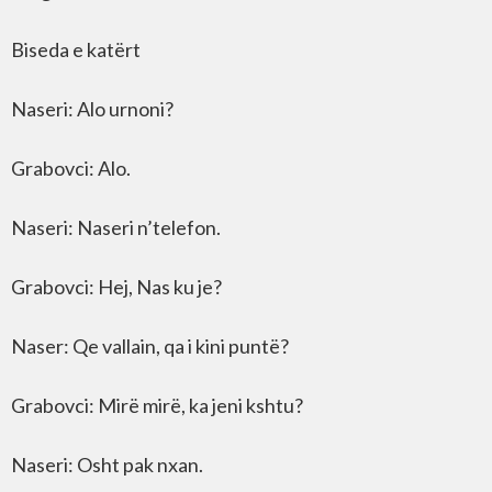
Biseda e katërt
Naseri: Alo urnoni?
Grabovci: Alo.
Naseri: Naseri n’telefon.
Grabovci: Hej, Nas ku je?
Naser: Qe vallain, qa i kini puntë?
Grabovci: Mirë mirë, ka jeni kshtu?
Naseri: Osht pak nxan.