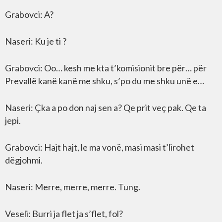
Grabovci: A?
Naseri: Ku je ti ?
Grabovci: Oo… kesh me kta t’komisionit bre për… për
Prevallë kanë kanë me shku, s’po du me shku unë e…
Naseri: Çka a po don naj sen a? Qe prit veç pak. Qe ta
jepi.
Grabovci: Hajt hajt, le ma vonë, masi masi t’lirohet
dëgjohmi.
Naseri: Merre, merre, merre. Tung.
Veseli: Burri ja flet ja s’flet, fol?