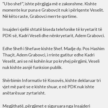
“U bo shef”, ishte përgjigja më e zakonshme. Kishte
momente kur puna e Grabovcit nuk i përlqente Veselit.
Në këto raste, Grabovci merrte qortime.
Insajderi sjellë shtatë biseda telefonike të kryetarit të
PDK-së, Kadri Veseli dhe nënkryetarit, Adem Grabovci.
Edhe Shefi i Shefave kishte Shef. Madje dy. Pos Hashim
Thaçit, Adem Grabovci, i rrinte gatitur edhe Kadri
Veselit, ani se në kohën kur po kryhej përgjimi, Veseli
nuk kishte asnjë funksion publik.
Shërbimin Informativ të Kosovës, kishte deklaruar tri
vjet më parë se e kishte shuar, e në PDK nuk ishte
anëtarësuar zyrtarisht.
Megjithatë, përgjimet e siguruara nga Insajderi