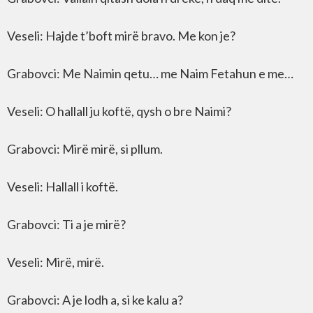
Veseli: Hajde t’boft mirë bravo. Me kon je?
Grabovci: Me Naimin qetu… me Naim Fetahun e me…
Veseli: O hallall ju koftë, qysh o bre Naimi?
Grabovci: Mirë mirë, si pllum.
Veseli: Hallall i koftë.
Grabovci: Ti a je mirë?
Veseli: Mirë, mirë.
Grabovci: A je lodh a, si ke kalu a?