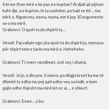
ti ki me than mirë e ke pas a e kupton? Ai djali që pijtum
kafe dje, a e kupton, le ta vazhdon, po hajt se ëë… ma
mirë o. Ngom mu, muna, muna, me ti jep 10 argumente
se o ma mirë.
Grabovci: O qysh ta do shpirti ty…
Veseli: Paj vallain ngo çka qysh ta do shpirti jo, menova
për shpirt tem e tanin ma mirë o. Hehehehe.
Grabovci:Ti i merr vendimet, unë veç i zbatoj.
Veseli: Jo jo, a din pse, ti meno, po dëgjo kryet ka me të
dhimtë ty edhe mu pej qati edhe veç na lodh, e kem
gajle edhe thjesht ma mirë let ec ai…, e shkurt.
Grabovci: Eeee… u bo.