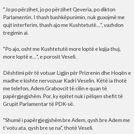
“Jo po përzihet, jo po përzihet Qeveria, po dikton
Parlamentin. I thash bashkëpunimin, nuk guxojmë me
qujt interferim, thash ajo me Kushtetutë…”, vazhdon
tregimin ai.
“Po ajo, osht me Kushtetutë more loptë e kqija thuj,
more loptë e…”, e porosit Veseli.
Dështimi për të votuar Ligjin për Prizrenin dhe Hoqën e
madhe e kishte nervozuar Kadri Veselin. Këtë ia thotë
me telefon, Adem Grabovcit të cilin e quan të
papërgjegjshëm. Por, ky epitet nuk i pëlqen shefit të
Grupit Parlamentar të PDK-së.
“Shumë i papërgjegjshëm bre Adem, qysh bre Adem me
t’votu ata, qysh bre se na”, thotë Veseli.