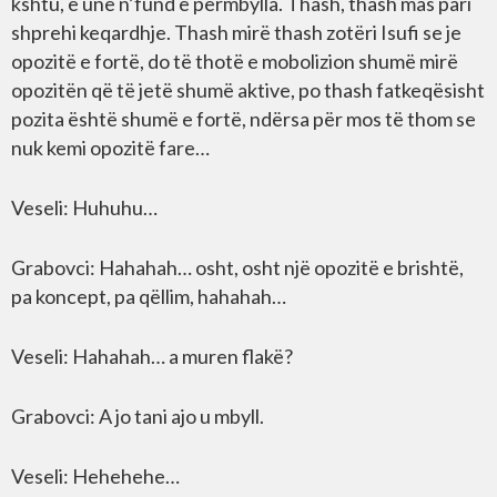
kshtu, e unë n’fund e përmbylla. Thash, thash mas pari
shprehi keqardhje. Thash mirë thash zotëri Isufi se je
opozitë e fortë, do të thotë e mobolizion shumë mirë
opozitën që të jetë shumë aktive, po thash fatkeqësisht
pozita është shumë e fortë, ndërsa për mos të thom se
nuk kemi opozitë fare…
Veseli: Huhuhu…
Grabovci: Hahahah… osht, osht një opozitë e brishtë,
pa koncept, pa qëllim, hahahah…
Veseli: Hahahah… a muren flakë?
Grabovci: A jo tani ajo u mbyll.
Veseli: Hehehehe…