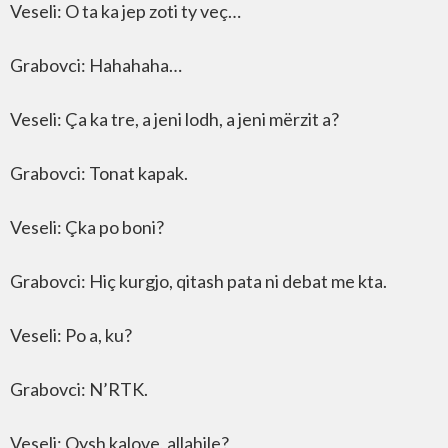
Veseli: O ta ka jep zoti ty veç…
Grabovci: Hahahaha…
Veseli: Ça ka tre, a jeni lodh, a jeni mërzit a?
Grabovci: Tonat kapak.
Veseli: Çka po boni?
Grabovci: Hiç kurgjo, qitash pata ni debat me kta.
Veseli: Po a, ku?
Grabovci: N’RTK.
Veseli: Qysh kalove, allahile?