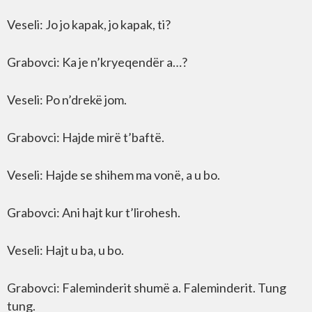
Veseli: Jo jo kapak, jo kapak, ti?
Grabovci: Ka je n’kryeqendër a…?
Veseli: Po n’drekë jom.
Grabovci: Hajde mirë t’baftë.
Veseli: Hajde se shihem ma vonë, a u bo.
Grabovci: Ani hajt kur t’lirohesh.
Veseli: Hajt u ba, u bo.
Grabovci: Faleminderit shumë a. Faleminderit. Tung
tung.