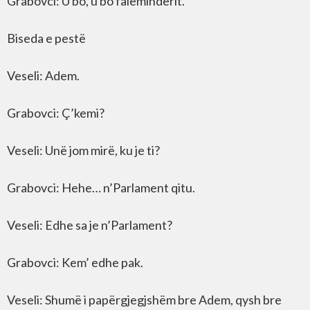
Grabovci: U bo, u bo faleminderit.
Biseda e pestë
Veseli: Adem.
Grabovci: Ç’kemi?
Veseli: Unë jom mirë, ku je ti?
Grabovci: Hehe… n’Parlament qitu.
Veseli: Edhe sa je n’Parlament?
Grabovci: Kem’ edhe pak.
Veseli: Shumë i papërgjegjshëm bre Adem, qysh bre