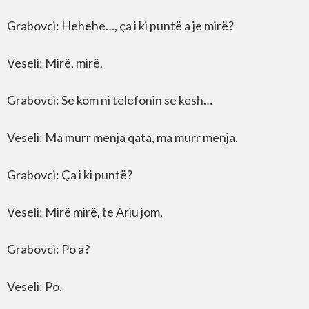
Grabovci: Hehehe…, ça i ki puntë a je mirë?
Veseli: Mirë, mirë.
Grabovci: Se kom ni telefonin se kesh…
Veseli: Ma murr menja qata, ma murr menja.
Grabovci: Ça i ki puntë?
Veseli: Mirë mirë, te Ariu jom.
Grabovci: Po a?
Veseli: Po.