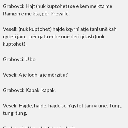
Grabovci: Hajt (nuk kuptohet) se e kem me kta me
Ramizin e me kta, për Prevallë.
Veseli: (nuk kuptohet) hajde kqyrni atje tani unë kah
qyteti jam… për qata edhe unë deri qitash (nuk
kuptohet).
Grabovci: U bo.
Veseli: A je lodh, a je mërzit a?
Grabovci: Kapak, kapak.
Veseli: Hajde, hajde, hajde se n’qytet tani vi une. Tung,
tung, tung.