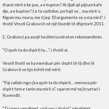
thanë mirë e ke pas, a e kupton? Ai djali që pijtum kafe
dje, a e kupton? Le ta vazhdon, po hajt se… ma mirë o.
Ngom mu, muna, me ti jep 10 argumente se o ma mirë”, i
thotë Veseli Grabovcit në një bisedë të dhjetorit 2011.
E, Grabovci pa asnjë hezitim ia miraton rekomandimin.
“O qysh ta do shpirti ty…”, i thotë ai.
Veseli thotë se ka menduar për shpirt të tij dhe të
Grabovcit se kjo është më mirë.
“Paj vallain ngo çka qysh ta do shpirti… menova për
shpirt tem e tanin ma mirë o”, sqaron më tej kryetari i
Kuvendit.
“Ti i merr vendimet, unë veç i zbatoj”, përgjigjet