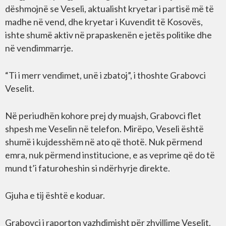
dëshmojnë se Veseli, aktualisht kryetar i partisë më të
madhe në vend, dhe kryetar i Kuvendit të Kosovës,
ishte shumë aktiv në prapaskenën e jetës politike dhe
në vendimmarrje.
“Ti i merr vendimet, unë i zbatoj”, i thoshte Grabovci
Veselit.
Në periudhën kohore prej dy muajsh, Grabovci flet
shpesh me Veselin në telefon. Mirëpo, Veseli është
shumë i kujdesshëm në ato që thotë. Nuk përmend
emra, nuk përmend institucione, e as veprime që do të
mund t’i faturoheshin si ndërhyrje direkte.
Gjuha e tij është e koduar.
Grabovci i raporton vazhdimisht për zhvillime Veselit,