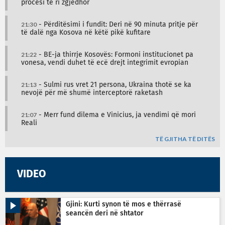
procesi të ri zgjedhor
21:30
- Përditësimi i fundit: Deri në 90 minuta pritje për
të dalë nga Kosova në këtë pikë kufitare
21:22
- BE-ja thirrje Kosovës: Formoni institucionet pa
vonesa, vendi duhet të ecë drejt integrimit evropian
21:13
- Sulmi rus vret 21 persona, Ukraina thotë se ka
nevojë për më shumë interceptorë raketash
21:07
- Merr fund dilema e Vinicius, ja vendimi që mori
Reali
TË GJITHA TË DITËS
VIDEO
Gjini: Kurti synon të mos e thërrasë
seancën deri në shtator