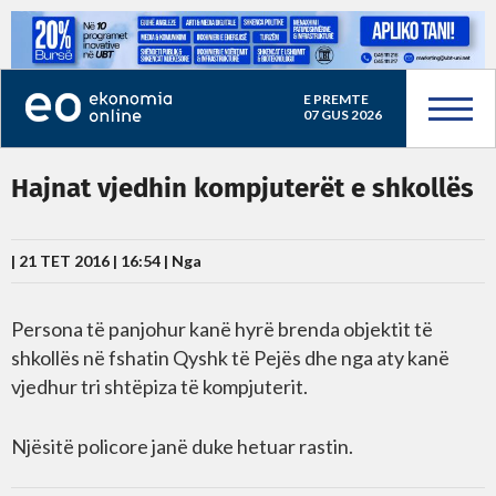
E PREMTE
07 GUS 2026
Hajnat vjedhin kompjuterët e shkollës
| 21 TET 2016 | 16:54 |
Nga
Persona të panjohur kanë hyrë brenda objektit të
shkollës në fshatin Qyshk të Pejës dhe nga aty kanë
vjedhur tri shtëpiza të kompjuterit.
Njësitë policore janë duke hetuar rastin.