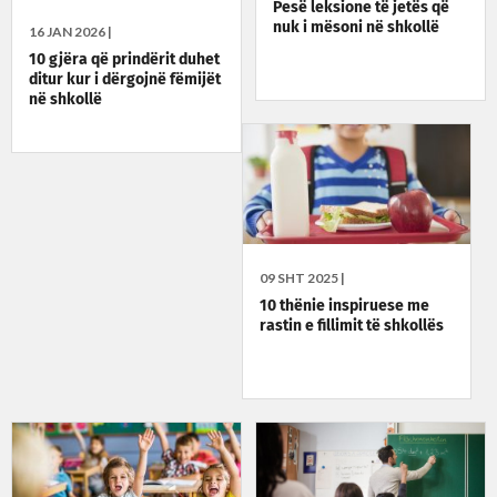
Pesë leksione të jetës që
nuk i mësoni në shkollë
16 JAN 2026 |
10 gjëra që prindërit duhet
ditur kur i dërgojnë fëmijët
në shkollë
09 SHT 2025 |
10 thënie inspiruese me
rastin e fillimit të shkollës