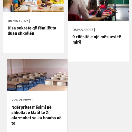
08 MAJ 2025 |
Disa sekrete që fëmijët ta
08 MAJ 2025 |
duan shkollën
9 cilësitë e një mësuesi të
mirë
27 PRI 2022 |
Ndërpritet mësimi në
shkollat e Malit të Zi,
alarmohet se ka bomba në
to