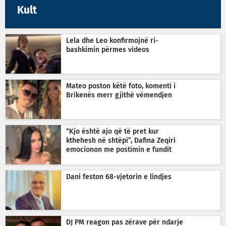
Kult
Lela dhe Leo konfirmojnë ri-
bashkimin përmes videos
Mateo poston këtë foto, komenti i
Brikenës merr gjithë vëmendjen
“Kjo është ajo që të pret kur
kthehesh në shtëpi”, Dafina Zeqiri
emocionon me postimin e fundit
Dani feston 68-vjetorin e lindjes
DJ PM reagon pas zërave për ndarje