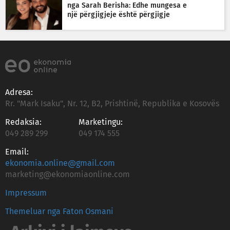
nga Sarah Berisha: Edhe mungesa e
një përgjigjeje është përgjigje
Adresa:
Rr. "Mark Isaku", Nr. 12, B2, Prishtinë, Republika e Kosovës
Redaksia:
Marketingu:
049 289 299
049 174 555
Email:
ekonomia.online@gmail.com
marketing@ekonomiaonline.com
Impressum
Themeluar nga Faton Osmani