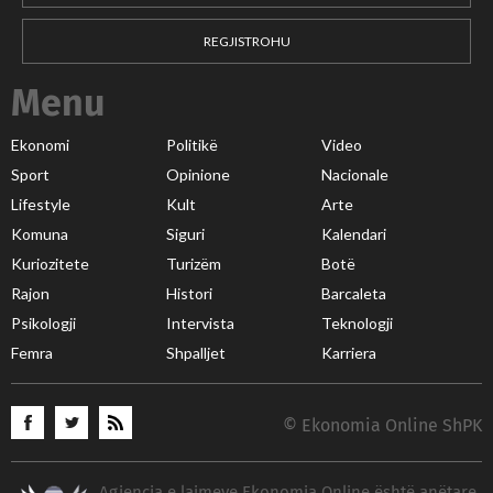
REGJISTROHU
Menu
Ekonomi
Politikë
Video
Sport
Opinione
Nacionale
Lifestyle
Kult
Arte
Komuna
Siguri
Kalendari
Kuriozitete
Turizëm
Botë
Rajon
Histori
Barcaleta
Psikologji
Intervista
Teknologji
Femra
Shpalljet
Karriera
© Ekonomia Online ShPK
Agjencia e lajmeve Ekonomia Online është anëtare