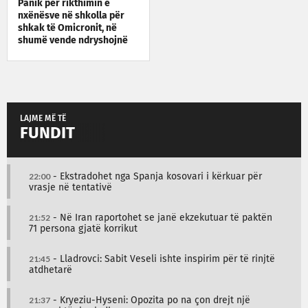
Panik për rikthimin e
nxënësve në shkolla për
shkak të Omicronit, në
shumë vende ndryshojnë
protokollet
LAJME MË TË
FUNDIT
22:00
- Ekstradohet nga Spanja kosovari i kërkuar për
vrasje në tentativë
21:52
- Në Iran raportohet se janë ekzekutuar të paktën
71 persona gjatë korrikut
21:45
- Lladrovci: Sabit Veseli ishte inspirim për të rinjtë
atdhetarë
21:37
- Kryeziu-Hyseni: Opozita po na çon drejt një