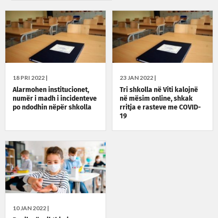
18 PRI 2022 |
23 JAN 2022 |
Alarmohen institucionet,
Tri shkolla në Viti kalojnë
numër i madh i incidenteve
në mësim online, shkak
po ndodhin nëpër shkolla
rritja e rasteve me COVID-
19
10 JAN 2022 |