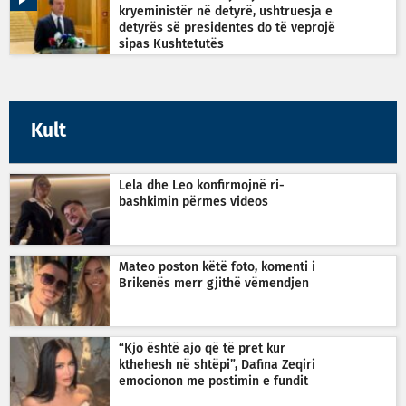
kryeministër në detyrë, ushtruesja e
detyrës së presidentes do të veprojë
sipas Kushtetutës
Kult
Lela dhe Leo konfirmojnë ri-
bashkimin përmes videos
Mateo poston këtë foto, komenti i
Brikenës merr gjithë vëmendjen
“Kjo është ajo që të pret kur
kthehesh në shtëpi”, Dafina Zeqiri
emocionon me postimin e fundit