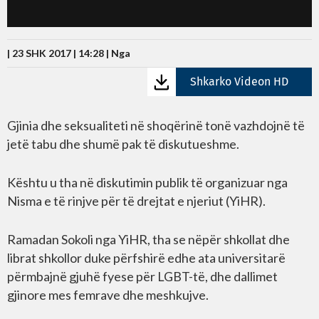
| 23 SHK 2017 | 14:28 |
Nga
Shkarko Videon HD
Gjinia dhe seksualiteti në shoqërinë tonë vazhdojnë të
jetë tabu dhe shumë pak të diskutueshme.
Kështu u tha në diskutimin publik të organizuar nga
Nisma e të rinjve për të drejtat e njeriut (YiHR).
Ramadan Sokoli nga YiHR, tha se nëpër shkollat dhe
librat shkollor duke përfshirë edhe ata universitarë
përmbajnë gjuhë fyese për LGBT-të, dhe dallimet
gjinore mes femrave dhe meshkujve.