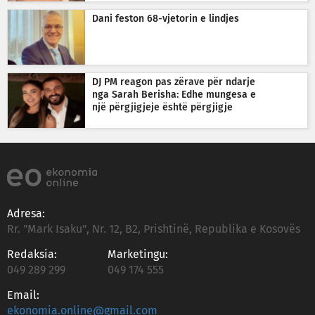
Dani feston 68-vjetorin e lindjes
DJ PM reagon pas zërave për ndarje
nga Sarah Berisha: Edhe mungesa e
një përgjigjeje është përgjigje
Adresa:
Rr. "Mark Isaku", Nr. 12, B2, Prishtinë, Republika e Kosovës
Redaksia:
Marketingu:
049 289 299
049 174 555
Email:
ekonomia.online@gmail.com