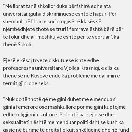
“Në librat tanë shkollor duke përfshirë edhe ata
universitar gjuha diskriminuese është e hapur. Për
shembull në librin e sociologjisë të klasës së
njëmbëdhjetë thotë se truri i femrave është bërë për
të folur dhe ai i meshkujve është për të vepruar”, ka
thënë Sokoli.
Pjesë e kësaj tryeze diskutuese ishte edhe
profesoresha universitare Vjollca Krasniqi, e cila ka
thënë se në Kosovë ende ka probleme më dallimin e
termit gjini dhe seks.
“Nuk do të thotë që me gjini duhet me e mendua si
gjinia femërore ose mashkullore por me gjini kuptojmë
edhe religjionin, kulturë. Po lehtësia e gjinisë dhe
seksualitetin është me menduar politikisht se kush ka
qasje në burime të drejtat e kujt shkëlqejnë dhe në fund