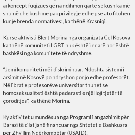
ai koncept fuqizues që na ndihmon qartë se kush ka më
shumë dhe kush me pak privilegje edhe pse ato fitohen
kur je brenda normatives:, ka thënë Krasniqi.
Kurse aktivisti Blert Morina nga organizata Cel Kosova
ka thënë komuniteti LGBT nuk është i ndarë por është
bashkësi nga komunitete të ndryshme.
“Jemi komuniteti më i diskriminuar. Ndoshta sistemi i
arsimit në Kosovë po ndryshon por jo edhe profesorët.
Në librat e profesorëve universitar thuhet se
homoseksualiteti është pederasti e një lloji tjetër të
çoroditjes”, ka thënë Morina.
Ky aktivitet u mundësua nga Programi i angazhimit për
Barazi të cilat janë financuar nga Shtetet e Bashkuara
për Zhvillim Ndërkombëtar (USAID).