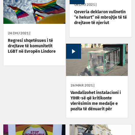
06 DHJ 2021 |
Qeveria deklaron vullnetin
“e hekurt” në mbrojtje të të
drejtave të njeriut
24 DHJ 2021 |
Regresi shqetësues i të
drejtave të komunitetit
LGBT në Evropën Lindore
26 MAR 2021 |
Vandalizohet instalacioni i
YIHR-së që kritikonte
vlerësimin me medalje e
pozita të dënuarit për
krime lufte