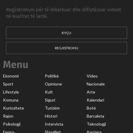
Regjistrohuni për të shkarkuar dhe shfrytëzuar videot
në kualitet të lartë.
KYÇU
REGJISTROHU
Menu
Ekonomi
Politikë
Video
Sport
Opinione
Nacionale
Lifestyle
Kult
Arte
Komuna
Siguri
Kalendari
Kuriozitete
Turizëm
Botë
Rajon
Histori
Barcaleta
Psikologji
Intervista
Teknologji
Femra
Shpalljet
Karriera