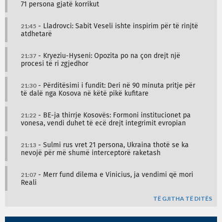
71 persona gjatë korrikut
21:45
- Lladrovci: Sabit Veseli ishte inspirim për të rinjtë
atdhetarë
21:37
- Kryeziu-Hyseni: Opozita po na çon drejt një
procesi të ri zgjedhor
21:30
- Përditësimi i fundit: Deri në 90 minuta pritje për
të dalë nga Kosova në këtë pikë kufitare
21:22
- BE-ja thirrje Kosovës: Formoni institucionet pa
vonesa, vendi duhet të ecë drejt integrimit evropian
21:13
- Sulmi rus vret 21 persona, Ukraina thotë se ka
nevojë për më shumë interceptorë raketash
21:07
- Merr fund dilema e Vinicius, ja vendimi që mori
Reali
TË GJITHA TË DITËS