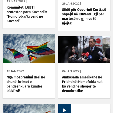
17 MAR 2022 |
28 JAN 2022 |
Komuniteti LGBTI
Sfidë për Qeverinë Kurti, së
proteston para Kuvendit:
shpejti në Kuvend ligji për
“Homofob, s’ki vend në
martesën e gjinive të
Kuvend”
njëjta!
13 JAN 2022 |
04 JAN 2022 |
Nga mospranimi deri në
Ambasada amerikane në
dhunë, krimet e
Prishtinë: Homofobia nuk
pandëshkuara kundër
ka vend në shoqëritë
LGBT-së
demokratike