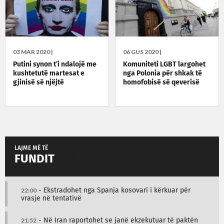
03 MAR 2020 |
06 GUS 2020 |
Putini synon t’i ndalojë me
Komuniteti LGBT largohet
kushtetutë martesat e
nga Polonia për shkak të
gjinisë së njëjtë
homofobisë së qeverisë
LAJME MË TË
FUNDIT
22:00
- Ekstradohet nga Spanja kosovari i kërkuar për
vrasje në tentativë
21:52
- Në Iran raportohet se janë ekzekutuar të paktën