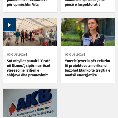
për qumështin Vita
pjesë e Inspektoratit
Qendror të Mbikëqyrjes së
Tregut
05 GUS 2026 |
05 GUS 2026 |
Sot mbyllet panairi “Gratë
Ymeri: Qeveria për refuzim
në Biznes”, sipërmarrëset
të projekteve amerikane
vlerësojnë rritjen e
bazohet blanko te tregtia e
shitjeve dhe promovimit
mafisë energjetike