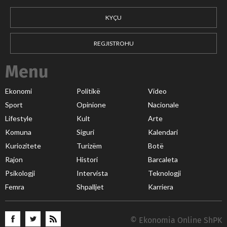
KYÇU
REGJISTROHU
Menu
Ekonomi
Politikë
Video
Sport
Opinione
Nacionale
Lifestyle
Kult
Arte
Komuna
Siguri
Kalendari
Kuriozitete
Turizëm
Botë
Rajon
Histori
Barcaleta
Psikologji
Intervista
Teknologji
Femra
Shpalljet
Karriera
© Ekonomia Online ShPK