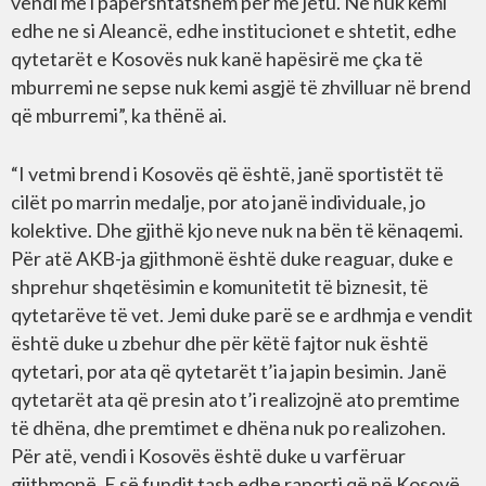
vendi më i papërshtatshëm për me jetu. Ne nuk kemi
edhe ne si Aleancë, edhe institucionet e shtetit, edhe
qytetarët e Kosovës nuk kanë hapësirë me çka të
mburremi ne sepse nuk kemi asgjë të zhvilluar në brend
që mburremi”, ka thënë ai.
“I vetmi brend i Kosovës që është, janë sportistët të
cilët po marrin medalje, por ato janë individuale, jo
kolektive. Dhe gjithë kjo neve nuk na bën të kënaqemi.
Për atë AKB-ja gjithmonë është duke reaguar, duke e
shprehur shqetësimin e komunitetit të biznesit, të
qytetarëve të vet. Jemi duke parë se e ardhmja e vendit
është duke u zbehur dhe për këtë fajtor nuk është
qytetari, por ata që qytetarët t’ia japin besimin. Janë
qytetarët ata që presin ato t’i realizojnë ato premtime
të dhëna, dhe premtimet e dhëna nuk po realizohen.
Për atë, vendi i Kosovës është duke u varfëruar
gjithmonë. E së fundit tash edhe raporti që në Kosovë