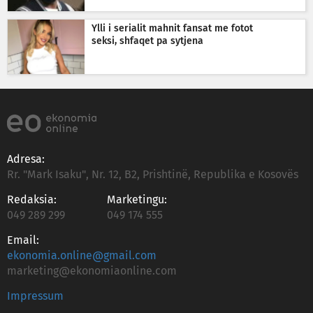
Ylli i serialit mahnit fansat me fotot
seksi, shfaqet pa sytjena
Adresa:
Rr. "Mark Isaku", Nr. 12, B2, Prishtinë, Republika e Kosovës
Redaksia:
Marketingu:
049 289 299
049 174 555
Email:
ekonomia.online@gmail.com
marketing@ekonomiaonline.com
Impressum