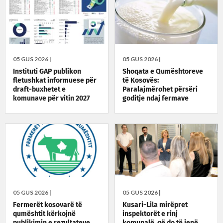
05 GUS 2026 |
05 GUS 2026 |
Instituti GAP publikon
Shoqata e Qumështoreve
fletushkat informuese për
të Kosovës:
draft-buxhetet e
Paralajmërohet përsëri
komunave për vitin 2027
goditje ndaj fermave
05 GUS 2026 |
05 GUS 2026 |
Fermerët kosovarë të
Kusari-Lila mirëpret
qumështit kërkojnë
inspektorët e rinj
publikimin e rezultateve
komunalë, që do të jenë