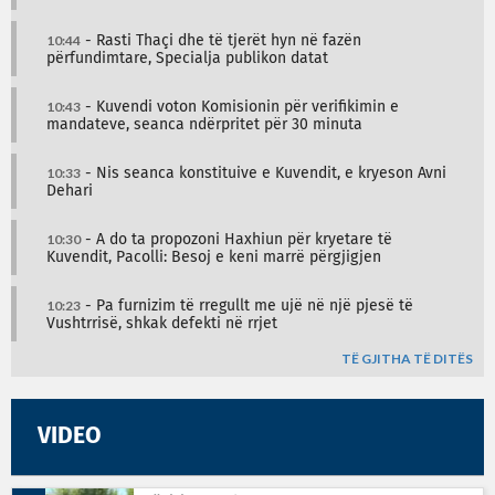
10:44
- Rasti Thaçi dhe të tjerët hyn në fazën
përfundimtare, Specialja publikon datat
10:43
- Kuvendi voton Komisionin për verifikimin e
mandateve, seanca ndërpritet për 30 minuta
10:33
- Nis seanca konstituive e Kuvendit, e kryeson Avni
Dehari
10:30
- A do ta propozoni Haxhiun për kryetare të
Kuvendit, Pacolli: Besoj e keni marrë përgjigjen
10:23
- Pa furnizim të rregullt me ujë në një pjesë të
Vushtrrisë, shkak defekti në rrjet
TË GJITHA TË DITËS
VIDEO