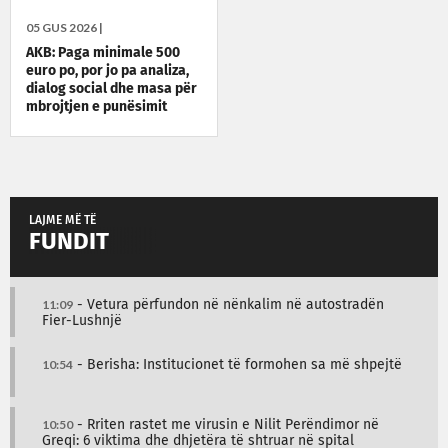
05 GUS 2026 |
AKB: Paga minimale 500
euro po, por jo pa analiza,
dialog social dhe masa për
mbrojtjen e punësimit
LAJME MË TË
FUNDIT
11:09
- Vetura përfundon në nënkalim në autostradën
Fier-Lushnjë
10:54
- Berisha: Institucionet të formohen sa më shpejtë
10:50
- Rriten rastet me virusin e Nilit Perëndimor në
Greqi: 6 viktima dhe dhjetëra të shtruar në spital