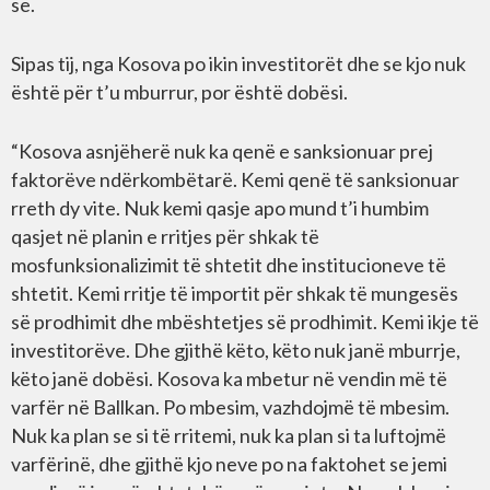
së.
Sipas tij, nga Kosova po ikin investitorët dhe se kjo nuk
është për t’u mburrur, por është dobësi.
“Kosova asnjëherë nuk ka qenë e sanksionuar prej
faktorëve ndërkombëtarë. Kemi qenë të sanksionuar
rreth dy vite. Nuk kemi qasje apo mund t’i humbim
qasjet në planin e rritjes për shkak të
mosfunksionalizimit të shtetit dhe institucioneve të
shtetit. Kemi rritje të importit për shkak të mungesës
së prodhimit dhe mbështetjes së prodhimit. Kemi ikje të
investitorëve. Dhe gjithë këto, këto nuk janë mburrje,
këto janë dobësi. Kosova ka mbetur në vendin më të
varfër në Ballkan. Po mbesim, vazhdojmë të mbesim.
Nuk ka plan se si të rritemi, nuk ka plan si ta luftojmë
varfërinë, dhe gjithë kjo neve po na faktohet se jemi