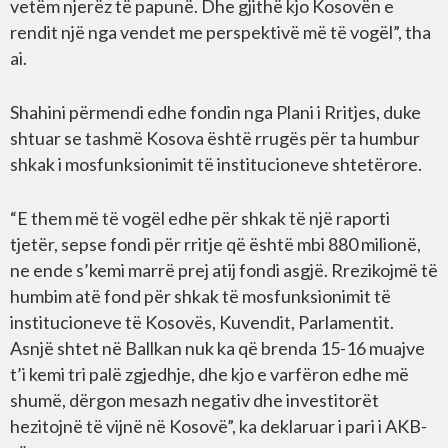
vetëm njerëz të papunë. Dhe gjithë kjo Kosovën e
rendit një nga vendet me perspektivë më të vogël”, tha
ai.
Shahini përmendi edhe fondin nga Plani i Rritjes, duke
shtuar se tashmë Kosova është rrugës për ta humbur
shkak i mosfunksionimit të institucioneve shtetërore.
“E them më të vogël edhe për shkak të një raporti
tjetër, sepse fondi për rritje që është mbi 880 milionë,
ne ende s’kemi marrë prej atij fondi asgjë. Rrezikojmë të
humbim atë fond për shkak të mosfunksionimit të
institucioneve të Kosovës, Kuvendit, Parlamentit.
Asnjë shtet në Ballkan nuk ka që brenda 15-16 muajve
t’i kemi tri palë zgjedhje, dhe kjo e varfëron edhe më
shumë, dërgon mesazh negativ dhe investitorët
hezitojnë të vijnë në Kosovë”, ka deklaruar i pari i AKB-