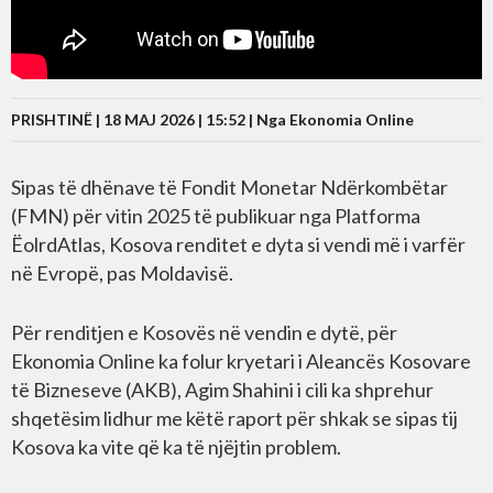
PRISHTINË | 18 MAJ 2026 | 15:52 |
Nga Ekonomia Online
Sipas të dhënave të Fondit Monetar Ndërkombëtar
(FMN) për vitin 2025 të publikuar nga Platforma
ËolrdAtlas, Kosova renditet e dyta si vendi më i varfër
në Evropë, pas Moldavisë.
Për renditjen e Kosovës në vendin e dytë, për
Ekonomia Online ka folur kryetari i Aleancës Kosovare
të Bizneseve (AKB), Agim Shahini i cili ka shprehur
shqetësim lidhur me këtë raport për shkak se sipas tij
Kosova ka vite që ka të njëjtin problem.