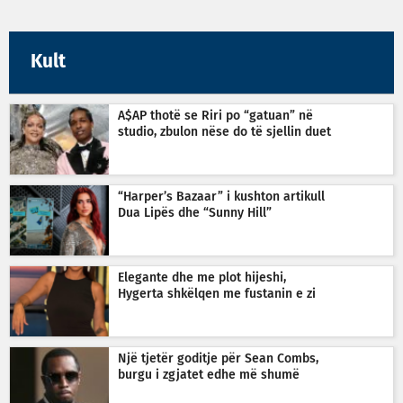
Kult
A$AP thotë se Riri po “gatuan” në
studio, zbulon nëse do të sjellin duet
“Harper’s Bazaar” i kushton artikull
Dua Lipës dhe “Sunny Hill”
Elegante dhe me plot hijeshi,
Hygerta shkëlqen me fustanin e zi
Një tjetër goditje për Sean Combs,
burgu i zgjatet edhe më shumë