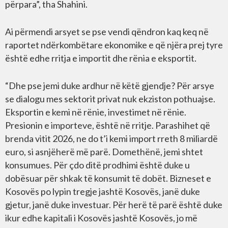
përpara”, tha Shahini.
Ai përmendi arsyet se pse vendi qëndron kaq keq në
raportet ndërkombëtare ekonomike e që njëra prej tyre
është edhe rritja e importit dhe rënia e eksportit.
“Dhe pse jemi duke ardhur në këtë gjendje? Për arsye
se dialogu mes sektorit privat nuk ekziston pothuajse.
Eksportin e kemi në rënie, investimet në rënie.
Presionin e importeve, është në rritje. Parashihet që
brenda vitit 2026, ne do t’i kemi import rreth 8 miliardë
euro, si asnjëherë më parë. Domethënë, jemi shtet
konsumues. Për çdo ditë prodhimi është duke u
dobësuar për shkak të konsumit të dobët. Bizneset e
Kosovës po lypin tregje jashtë Kosovës, janë duke
gjetur, janë duke investuar. Për herë të parë është duke
ikur edhe kapitali i Kosovës jashtë Kosovës, jo më