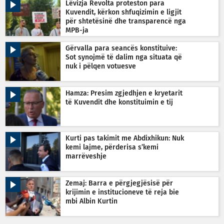
Lëvizja Revolta proteston para
Kuvendit, kërkon shfuqizimin e ligjit
për shtetësinë dhe transparencë nga
MPB-ja
Gërvalla para seancës konstituive:
Sot synojmë të dalim nga situata që
nuk i pëlqen votuesve
Hamza: Presim zgjedhjen e kryetarit
të Kuvendit dhe konstituimin e tij
Kurti pas takimit me Abdixhikun: Nuk
kemi lajme, përderisa s’kemi
marrëveshje
Zemaj: Barra e përgjegjësisë për
krijimin e institucioneve të reja bie
mbi Albin Kurtin