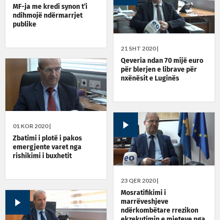
MF-ja me kredi synon t’i
ndihmojë ndërmarrjet
publike
21 SHT 2020 |
Qeveria ndan 70 mijë euro
për blerjen e librave për
nxënësit e Luginës
01 KOR 2020 |
Zbatimi i plotë i pakos
emergjente varet nga
rishikimi i buxhetit
23 QER 2020 |
Mosratifikimi i
marrëveshjeve
ndërkombëtare rrezikon
ekzekutimin e mjeteve nga