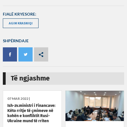
FJALË KRYESORE:
AGIM KRASNIQI
SHPËRNDAJE
Të ngjashme
07 MAR 2022 |
Ish-zv.ministri i Financave:
Këto rritje të çmimeve në
kohën e konfliktit Rusi-
Ukraine mund të rriten
edhe më shumë