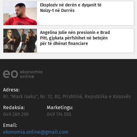
Eksploziv në derën e dyqanit të
Noizy-t në Durrës
Angelina Jolie nën presionin e Brad
Pitt, gjykata përfshihet në betejën
për të dhënat financiare
Adresa:
Rr. "Mark Isaku", Nr. 12, B2, Prishtinë, Republika e Kosovës
Redaksia:
Marketingu:
049 289 299
049 174 555
Email:
ekonomia.online@gmail.com