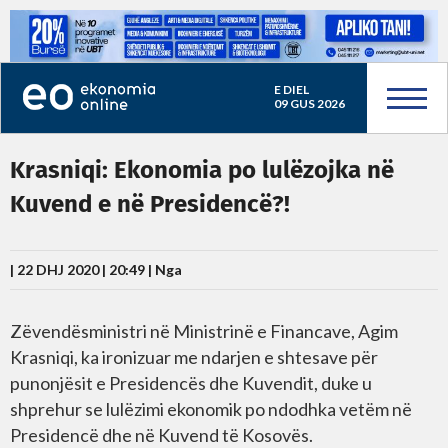
E DIEL
09 GUS 2026
Krasniqi: Ekonomia po lulëzojka në
Kuvend e në Presidencë?!
| 22 DHJ 2020 | 20:49 |
Nga
Zëvendësministri në Ministrinë e Financave, Agim
Krasniqi, ka ironizuar me ndarjen e shtesave për
punonjësit e Presidencës dhe Kuvendit, duke u
shprehur se lulëzimi ekonomik po ndodhka vetëm në
Presidencë dhe në Kuvend të Kosovës.