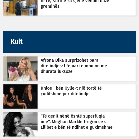
të re, Kurti e ka sjellë vendin buzë
greminës
Kult
Afrona Dika surprizohet para
ditëlindjes: I fejuari e mbulon me
dhurata luksoze
Khloe i bën Kylie-t një tortë të
çuditshme për ditëlindje
“Të qenit nënë është superfuqia
ime”, Meghan Markle tregon se si
Lilibet e bën të ndihet e guximshme