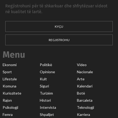
Regjistrohuni për të shkarkuar dhe shfrytëzuar videot
në kualitet të lartë.
KYÇU
REGJISTROHU
Menu
Ekonomi
Politikë
Video
Sport
Opinione
Nacionale
Lifestyle
Kult
Arte
Komuna
Siguri
Kalendari
Kuriozitete
Turizëm
Botë
Rajon
Histori
Barcaleta
Psikologji
Intervista
Teknologji
Femra
Shpalljet
Karriera