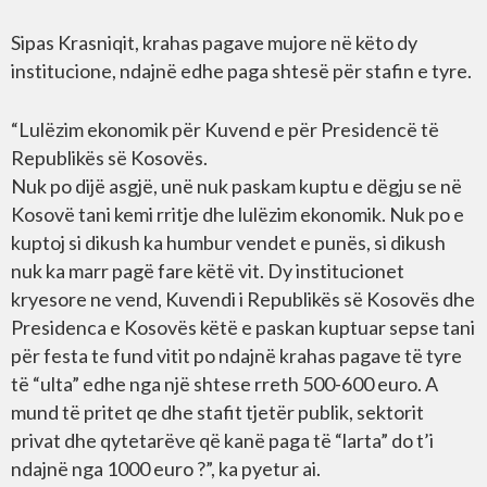
Sipas Krasniqit, krahas pagave mujore në këto dy
institucione, ndajnë edhe paga shtesë për stafin e tyre.
“Lulëzim ekonomik për Kuvend e për Presidencë të
Republikës së Kosovës.
Nuk po dijë asgjë, unë nuk paskam kuptu e dëgju se në
Kosovë tani kemi rritje dhe lulëzim ekonomik. Nuk po e
kuptoj si dikush ka humbur vendet e punës, si dikush
nuk ka marr pagë fare këtë vit. Dy institucionet
kryesore ne vend, Kuvendi i Republikës së Kosovës dhe
Presidenca e Kosovës këtë e paskan kuptuar sepse tani
për festa te fund vitit po ndajnë krahas pagave të tyre
të “ulta” edhe nga një shtese rreth 500-600 euro. A
mund të pritet qe dhe stafit tjetër publik, sektorit
privat dhe qytetarëve që kanë paga të “larta” do t’i
ndajnë nga 1000 euro ?”, ka pyetur ai.