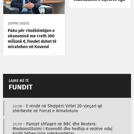
Pakoja Emergjente
20 PRI 2020 |
Pako për rimëkëmbjen e
ekonomisë me rreth 300
milionë €, fondet duhet të
miratohen në Kuvend
LAJME MË TË
FUNDIT
22:08
- E rëndë në Shqipëri: Vritet 20-vjeçari që
shërbente në Forcat e Armatosura
21:59
- Pamjet shfaqen në BBC dhe Reuters:
Moskonstituimi i Kuvendit dhe hedhja e vezëve ndaj
Kurtit bëhen lajm ndërkombëtar