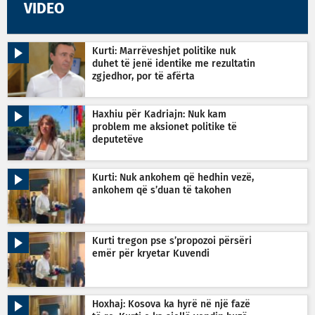
VIDEO
Kurti: Marrëveshjet politike nuk
duhet të jenë identike me rezultatin
zgjedhor, por të afërta
Haxhiu për Kadriajn: Nuk kam
problem me aksionet politike të
deputetëve
Kurti: Nuk ankohem që hedhin vezë,
ankohem që s’duan të takohen
Kurti tregon pse s’propozoi përsëri
emër për kryetar Kuvendi
Hoxhaj: Kosova ka hyrë në një fazë