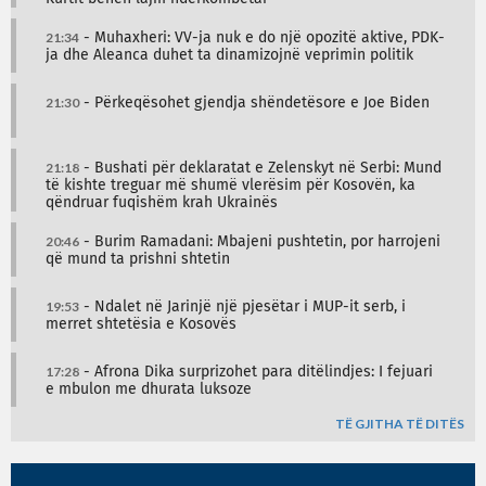
21:34
- Muhaxheri: VV-ja nuk e do një opozitë aktive, PDK-
ja dhe Aleanca duhet ta dinamizojnë veprimin politik
21:30
- Përkeqësohet gjendja shëndetësore e Joe Biden
21:18
- Bushati për deklaratat e Zelenskyt në Serbi: Mund
të kishte treguar më shumë vlerësim për Kosovën, ka
qëndruar fuqishëm krah Ukrainës
20:46
- Burim Ramadani: Mbajeni pushtetin, por harrojeni
që mund ta prishni shtetin
19:53
- Ndalet në Jarinjë një pjesëtar i MUP-it serb, i
merret shtetësia e Kosovës
17:28
- Afrona Dika surprizohet para ditëlindjes: I fejuari
e mbulon me dhurata luksoze
TË GJITHA TË DITËS