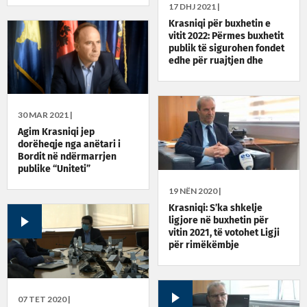
17 DHJ 2021 |
Krasniqi për buxhetin e
vitit 2022: Përmes buxhetit
publik të sigurohen fondet
edhe për ruajtjen dhe
rritjen e sektorit privat
30 MAR 2021 |
Agim Krasniqi jep
dorëheqje nga anëtari i
Bordit në ndërmarrjen
publike “Uniteti”
19 NËN 2020 |
Krasniqi: S’ka shkelje
ligjore në buxhetin për
vitin 2021, të votohet Ligji
për rimëkëmbje
ekonomike
07 TET 2020 |