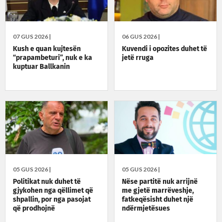
07 GUS 2026 |
06 GUS 2026 |
Kush e quan kujtesën
Kuvendi i opozites duhet të
“prapambeturi”, nuk e ka
jetë rruga
kuptuar Ballkanin
05 GUS 2026 |
05 GUS 2026 |
Politikat nuk duhet të
Nëse partitë nuk arrijnë
gjykohen nga qëllimet që
me gjetë marrëveshje,
shpallin, por nga pasojat
fatkeqësisht duhet një
që prodhojnë
ndërmjetësues