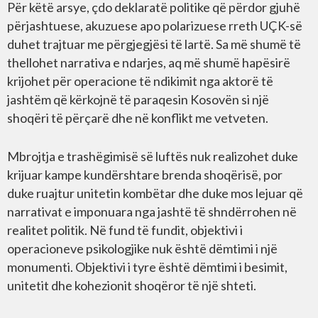
Për këtë arsye, çdo deklaratë politike që përdor gjuhë
përjashtuese, akuzuese apo polarizuese rreth UÇK-së
duhet trajtuar me përgjegjësi të lartë. Sa më shumë të
thellohet narrativa e ndarjes, aq më shumë hapësirë
krijohet për operacione të ndikimit nga aktorë të
jashtëm që kërkojnë të paraqesin Kosovën si një
shoqëri të përçarë dhe në konflikt me vetveten.
Mbrojtja e trashëgimisë së luftës nuk realizohet duke
krijuar kampe kundërshtare brenda shoqërisë, por
duke ruajtur unitetin kombëtar dhe duke mos lejuar që
narrativat e imponuara nga jashtë të shndërrohen në
realitet politik. Në fund të fundit, objektivi i
operacioneve psikologjike nuk është dëmtimi i një
monumenti. Objektivi i tyre është dëmtimi i besimit,
unitetit dhe kohezionit shoqëror të një shteti.