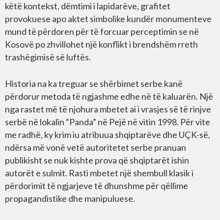
këtë kontekst, dëmtimi i lapidarëve, grafitet
provokuese apo aktet simbolike kundër monumenteve
mund të përdoren për të forcuar perceptimin se në
Kosovë po zhvillohet një konflikt i brendshëm rreth
trashëgimisë së luftës.
Historia na ka treguar se shërbimet serbe kanë
përdorur metoda të ngjashme edhe në të kaluarën. Një
nga rastet më të njohura mbetet ai i vrasjes së të rinjve
serbë në lokalin “Panda” në Pejë në vitin 1998. Për vite
me radhë, ky krim iu atribuua shqiptarëve dhe UÇK-së,
ndërsa më vonë vetë autoritetet serbe pranuan
publikisht se nuk kishte prova që shqiptarët ishin
autorët e sulmit. Rasti mbetet një shembull klasik i
përdorimit të ngjarjeve të dhunshme për qëllime
propagandistike dhe manipuluese.