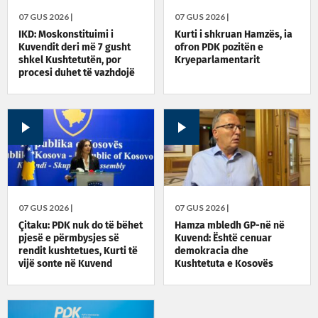
07 GUS 2026 |
07 GUS 2026 |
IKD: Moskonstituimi i
Kurti i shkruan Hamzës, ia
Kuvendit deri më 7 gusht
ofron PDK pozitën e
shkel Kushtetutën, por
Kryeparlamentarit
procesi duhet të vazhdojë
07 GUS 2026 |
07 GUS 2026 |
Çitaku: PDK nuk do të bëhet
Hamza mbledh GP-në në
pjesë e përmbysjes së
Kuvend: Është cenuar
rendit kushtetues, Kurti të
demokracia dhe
vijë sonte në Kuvend
Kushtetuta e Kosovës