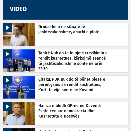
VIDEO
Gruda: Jemi në situatë të
jashtëzakonshme, anarki e plotë
Tahiri: Nuk do të lejojmë rrezikimin e
rendit kushtetues, kërkojmë seancë
të jashtëzakonshme sonte në orën
22:30
Çitaku: PDK nuk do të bëhet pjesë e
përmbysjes së rendit kushtetues,
Kurti të vijë sonte në Kuvend
Hamza mbledh GP-në në Kuvend:
Është cenuar demokracia dhe
Kushtetuta e Kosovës