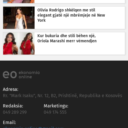
Olivia Rodrigo shkëlqen me stil
elegant gjatë një mbrëmjeje në New
York
Kur bukuria dhe stili bëhen një,
Oriola Marashi merr vëmendjen
Adresa:
Rr. "Mark Isaku", Nr. 12, B2, Prishtinë, Republika e Kosovës
Redaksia:
Marketingu:
049 289 299
049 174 555
Email: