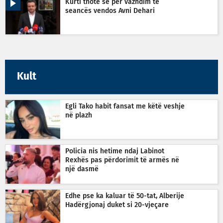
Kurti thotë se për vazhdim të
seancës vendos Avni Dehari
Kult
Egli Tako habit fansat me këtë veshje
në plazh
Policia nis hetime ndaj Labinot
Rexhës pas përdorimit të armës në
një dasmë
Edhe pse ka kaluar të 50-tat, Alberije
Hadërgjonaj duket si 20-vjeçare