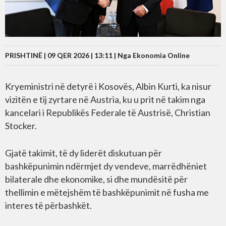
PRISHTINË | 09 QER 2026 | 13:11 |
Nga Ekonomia Online
Kryeministri në detyrë i Kosovës, Albin Kurti, ka nisur
vizitën e tij zyrtare në Austria, ku u prit në takim nga
kancelari i Republikës Federale të Austrisë, Christian
Stocker.
Gjatë takimit, të dy liderët diskutuan për
bashkëpunimin ndërmjet dy vendeve, marrëdhëniet
bilaterale dhe ekonomike, si dhe mundësitë për
thellimin e mëtejshëm të bashkëpunimit në fusha me
interes të përbashkët.