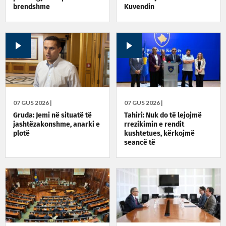
brendshme
Kuvendin
07 GUS 2026 |
07 GUS 2026 |
Gruda: Jemi në situatë të
Tahiri: Nuk do të lejojmë
jashtëzakonshme, anarki e
rrezikimin e rendit
plotë
kushtetues, kërkojmë
seancë të
jashtëzakonshme sonte në
orën 22:30