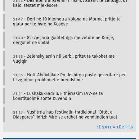
21:51
- Dështon transferimi i Fisnik Asllanit te Leipzigu, s’i
kaloi testet mjekësore
21:47
- Deri në 10 kilometra kolona në Morinë, pritje të
gjata për të hyrë në Kosovë
21:40
- 82-vjeçarja goditet nga një veturë në Korçë,
dërgohet në spital
21:38
- Zelensky arrin në Serbi, pritet të takohet me
Vuçiqin
21:35
- Hoti-Abdixhikut: Po dëshiron poste qeveritare për
t’i zgjidhur problemet e brendshme
21:24
- Lushaku-Sadriu: E thërrasim LVV-në ta
konstituojmë sonte Kuvendin
21:13
- Vushtrria hap festivalin tradicional “Ditët e
Diasporës”, Idrizi: Mirë se erdhët në vendlindjen tuaj
TË GJITHA TË DITËS