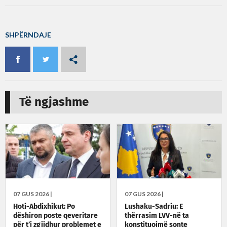
SHPËRNDAJE
Të ngjashme
07 GUS 2026 |
07 GUS 2026 |
Hoti-Abdixhikut: Po
Lushaku-Sadriu: E
dëshiron poste qeveritare
thërrasim LVV-në ta
për t’i zgjidhur problemet e
konstituojmë sonte