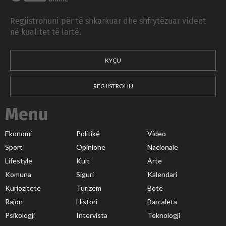
Regjistrohuni për të shkarkuar dhe shfrytëzuar videot
në kualitet të lartë.
KYÇU
REGJISTROHU
Menu
Ekonomi
Politikë
Video
Sport
Opinione
Nacionale
Lifestyle
Kult
Arte
Komuna
Siguri
Kalendari
Kuriozitete
Turizëm
Botë
Rajon
Histori
Barcaleta
Psikologji
Intervista
Teknologji