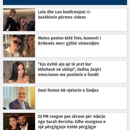
Lela dhe Leo konfirmojnë ri-
bashkimin përmes videos
Mateo poston këtë foto, komenti i
Brikenës merr gjithë vëmendjen
“Kjo është ajo që të pret kur
kthehesh në shtëpi”, Dafina Zeqiri
emocionon me postimin e fundit
Dani feston 68-vjetorin e lindjes
DJ PM reagon pas zërave për ndarje
nga Sarah Berisha: Edhe mungesa e
një përgjigjeje është përgjigje