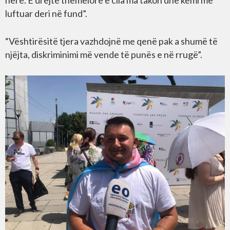
herë. E drejtë themelore e cila ma takon dhe kemi me
luftuar deri në fund”.
“Vështirësitë tjera vazhdojnë me qenë pak a shumë të
njëjta, diskriminimi më vende të punës e në rrugë”.