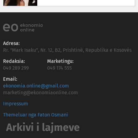
Adresa:
Rr. "Mark Isaku", Nr. 12, B2, Prishtinë, Republika e Kosovës
Redaksia:
Marketingu:
049 289 299
049 174 555
Email:
ekonomia.online@gmail.com
marketing@ekonomiaonline.com
Impressum
Themeluar nga Faton Osmani
Arkivi i lajmeve