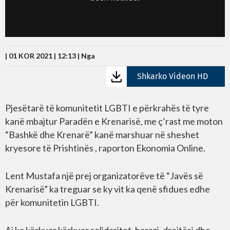
| 01 KOR 2021 | 12:13 |
Nga
Shkarko Videon HD
Pjesëtarë të komunitetit LGBTI e përkrahës të tyre
kanë mbajtur Paradën e Krenarisë, me ç’rast me moton
“Bashkë dhe Krenarë” kanë marshuar në sheshet
kryesore të Prishtinës , raporton Ekonomia Online.
Lent Mustafa një prej organizatorëve të “Javës së
Krenarisë” ka treguar se ky vit ka qenë sfidues edhe
për komunitetin LGBTI.