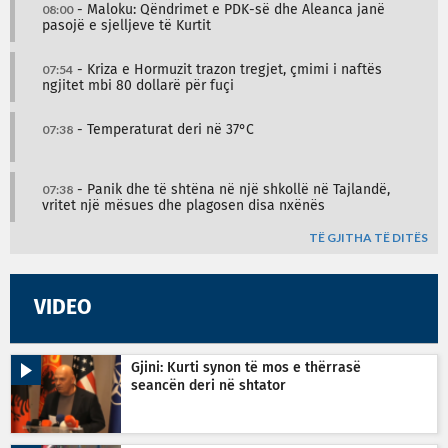
08:00
- Maloku: Qëndrimet e PDK-së dhe Aleanca janë
pasojë e sjelljeve të Kurtit
07:54
- Kriza e Hormuzit trazon tregjet, çmimi i naftës
ngjitet mbi 80 dollarë për fuçi
07:38
- Temperaturat deri në 37°C
07:38
- Panik dhe të shtëna në një shkollë në Tajlandë,
vritet një mësues dhe plagosen disa nxënës
TË GJITHA TË DITËS
VIDEO
Gjini: Kurti synon të mos e thërrasë
seancën deri në shtator