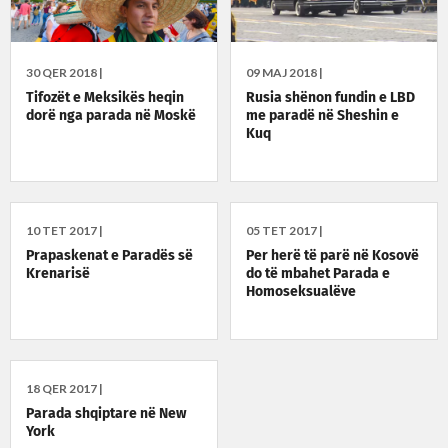
30 QER 2018 |
09 MAJ 2018 |
Tifozët e Meksikës heqin
Rusia shënon fundin e LBD
dorë nga parada në Moskë
me paradë në Sheshin e
Kuq
10 TET 2017 |
05 TET 2017 |
Prapaskenat e Paradës së
Per herë të parë në Kosovë
Krenarisë
do të mbahet Parada e
Homoseksualëve
18 QER 2017 |
Parada shqiptare në New
York