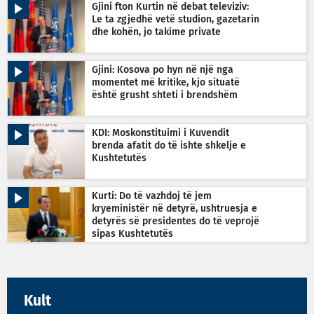
Gjini fton Kurtin në debat televiziv:
Le ta zgjedhë vetë studion, gazetarin
dhe kohën, jo takime private
Gjini: Kosova po hyn në një nga
momentet më kritike, kjo situatë
është grusht shteti i brendshëm
KDI: Moskonstituimi i Kuvendit
brenda afatit do të ishte shkelje e
Kushtetutës
Kurti: Do të vazhdoj të jem
kryeministër në detyrë, ushtruesja e
detyrës së presidentes do të veprojë
sipas Kushtetutës
Kult