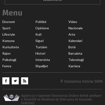
Menu
Ekonomi
Politikë
Video
Sport
Opinione
Nacionale
Lifestyle
Kult
Arte
Komuna
Siguri
Kalendari
Kuriozitete
Turizëm
Botë
Rajon
Histori
Barcaleta
Psikologji
Intervista
Teknologji
Femra
Shpalljet
Karriera
© Ekonomia Online ShPK
Agjencia e lajmeve Ekonomia Online është anëtare
e Këshillit të Medieve të Shkruara të Kosovës
(KMShK)