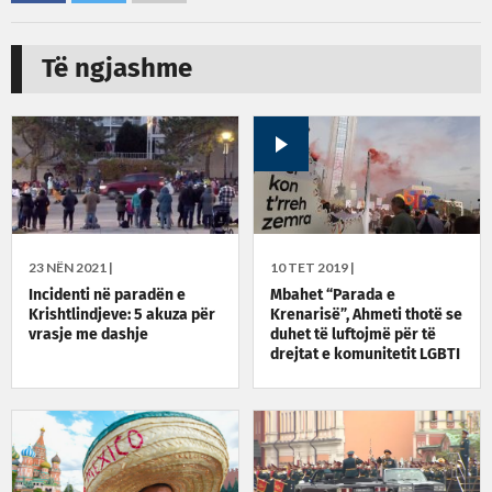
Të ngjashme
23 NËN 2021 |
10 TET 2019 |
Incidenti në paradën e
Mbahet “Parada e
Krishtlindjeve: 5 akuza për
Krenarisë”, Ahmeti thotë se
vrasje me dashje
duhet të luftojmë për të
drejtat e komunitetit LGBTI