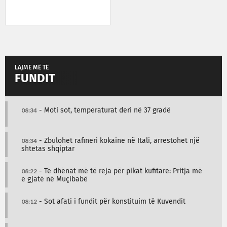
LAJME MË TË
FUNDIT
08:34
- Moti sot, temperaturat deri në 37 gradë
08:34
- Zbulohet rafineri kokaine në Itali, arrestohet një
shtetas shqiptar
08:22
- Të dhënat më të reja për pikat kufitare: Pritja më
e gjatë në Muçibabë
08:12
- Sot afati i fundit për konstituim të Kuvendit