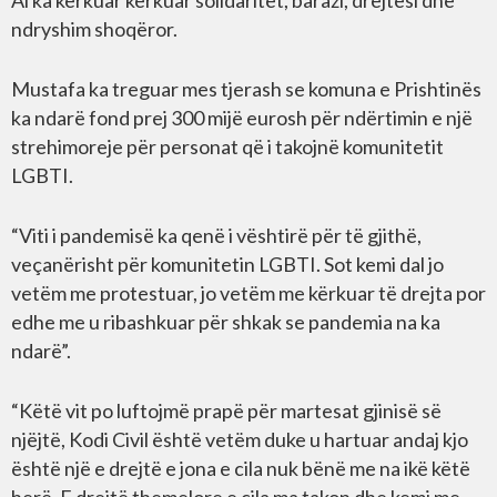
Ai ka kërkuar kërkuar solidaritet, barazi, drejtësi dhe
ndryshim shoqëror.
Mustafa ka treguar mes tjerash se komuna e Prishtinës
ka ndarë fond prej 300 mijë eurosh për ndërtimin e një
strehimoreje për personat që i takojnë komunitetit
LGBTI.
“Viti i pandemisë ka qenë i vështirë për të gjithë,
veçanërisht për komunitetin LGBTI. Sot kemi dal jo
vetëm me protestuar, jo vetëm me kërkuar të drejta por
edhe me u ribashkuar për shkak se pandemia na ka
ndarë”.
“Këtë vit po luftojmë prapë për martesat gjinisë së
njëjtë, Kodi Civil është vetëm duke u hartuar andaj kjo
është një e drejtë e jona e cila nuk bënë me na ikë këtë