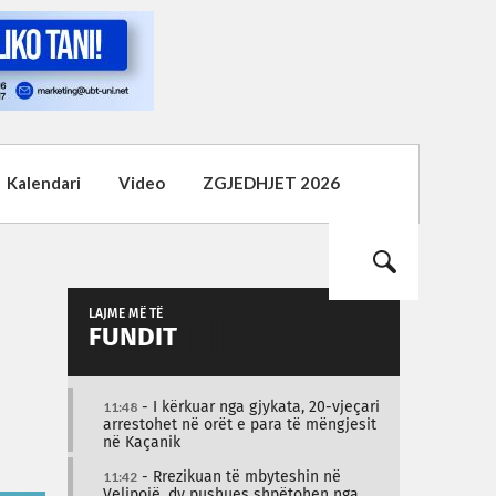
Kalendari
Video
ZGJEDHJET 2026
LAJME MË TË
FUNDIT
11:48
- I kërkuar nga gjykata, 20-vjeçari
arrestohet në orët e para të mëngjesit
në Kaçanik
11:42
- Rrezikuan të mbyteshin në
Velipojë, dy pushues shpëtohen nga