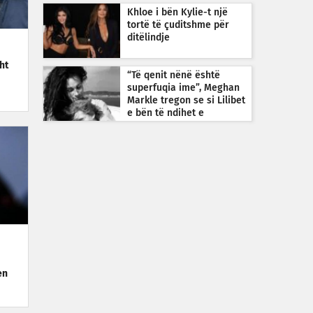
Khloe i bën Kylie-t një
tortë të çuditshme për
ditëlindje
ht
“Të qenit nënë është
superfuqia ime”, Meghan
Markle tregon se si Lilibet
e bën të ndihet e
guximshme
en