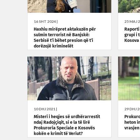
16 SHT 2024 |
25 MAJ 2
Haxhiu mirëpret aktakuzën për
Raporti
sulmin terrorist në Banjskë:
grupi i 
Serbisë t’i bëhet presion që t’i
Kosova
dorëzojë kriminelët
10 DHJ 2021 |
29 DHJ 2
Misteri i heqjes së urdhërarrestit
Prokuro
ndaj Radojçiqit, si e la të lirë
heton in
Prokuroria Speciale e Kosovës
vrasjen 
kokën e krimit të Veriut?