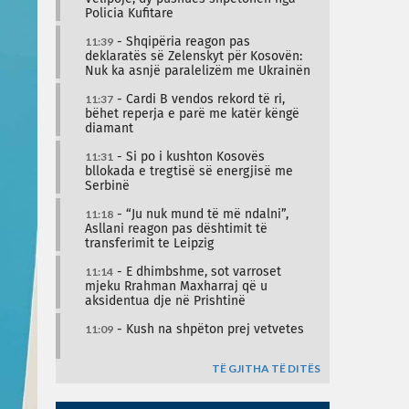
Policia Kufitare
11:39
- Shqipëria reagon pas
deklaratës së Zelenskyt për Kosovën:
Nuk ka asnjë paralelizëm me Ukrainën
11:37
- Cardi B vendos rekord të ri,
bëhet reperja e parë me katër këngë
diamant
11:31
- Si po i kushton Kosovës
bllokada e tregtisë së energjisë me
Serbinë
11:18
- “Ju nuk mund të më ndalni”,
Asllani reagon pas dështimit të
transferimit te Leipzig
11:14
- E dhimbshme, sot varroset
mjeku Rrahman Maxharraj që u
aksidentua dje në Prishtinë
11:09
- Kush na shpëton prej vetvetes
TË GJITHA TË DITËS