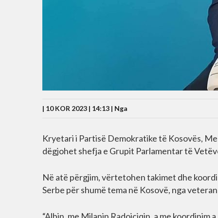
| 10 KOR 2023 | 14:13 |
Nga
Kryetari i Partisë Demokratike të Kosovës, Meml
dëgjohet shefja e Grupit Parlamentar të Vetëv
Në atë përgjim, vërtetohen takimet dhe koordi
Serbe për shumë tema në Kosovë, nga veteranët
“Albin, me Milanin Radojçiqin, a me koordinim a 