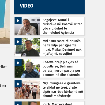
VIDEO
Sogojeva: Numri i
turistëve në Kosovë rritet
çdo vit, duhet të
themelohet Agjencia
Kombëtare e Turizmit
Mbi 1300 raste të dhunës
në familje për gjashtë
muaj, Mujku: Dënimet nuk
mjaftojnë, nevojitet
vetëdijesim
Kosova drejt plakjes së
ilat
popullsisë, Behrami
paralajmëron pasoja për
ekonominë dhe sistemin
shëndetësor
Nga mungesa e granteve
stën
te sfidat në treg, gratë
sipërmarrëse kërkojnë më
shumë mbështetje
Kurti: Marrëveshjet