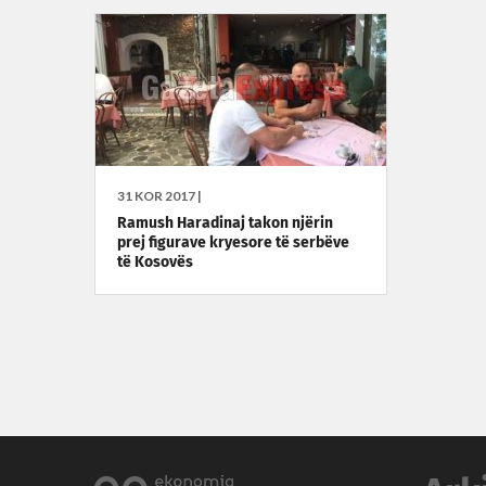
31 KOR 2017 |
Ramush Haradinaj takon njërin
prej figurave kryesore të serbëve
të Kosovës