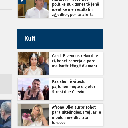
politike nuk duhet të jenë
identike me rezultatin
zgjedhor, por të afërta
Kult
Cardi B vendos rekord të
ri, bëhet reperja e parë
me katër këngë diamant
Pas shumë vitesh,
pajtohen miqtë e vjetër
Stresi dhe Cllevio
Afrona Dika surprizohet
para ditëlindjes: I fejuari e
mbulon me dhurata
luksoze