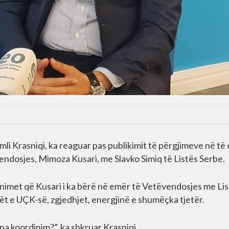
i Krasniqi, ka reaguar pas publikimit të përgjimeve në të c
endosjes, Mimoza Kusari, me Slavko Simiq të Listës Serbe.
nimet që Kusari i ka bërë në emër të Vetëvendosjes me Li
 e UÇK-së, zgjedhjet, energjinë e shumëçka tjetër.
pa koordinim?”, ka shkruar Krasniqi.