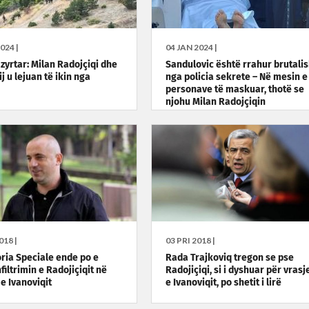
024 |
04 JAN 2024 |
 zyrtar: Milan Radojçiqi dhe
Sandulovic është rrahur brutalis
tij u lejuan të ikin nga
nga policia sekrete – Në mesin e
personave të maskuar, thotë se
njohu Milan Radojçiqin
018 |
03 PRI 2018 |
ria Speciale ende po e
Rada Trajkoviq tregon se pse
filtrimin e Radojiçiqit në
Radojiçiqi, si i dyshuar për vrasj
e Ivanoviqit
e Ivanoviqit, po shetit i lirë