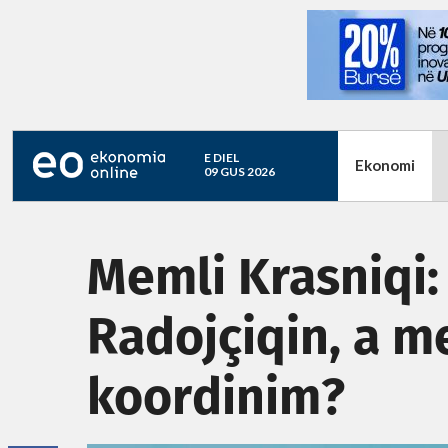
E DIEL
Ekonomi
09 GUS 2026
Memli Krasniqi:
Radojçiqin, a m
koordinim?