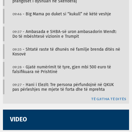
prangoset i dyshuari në Skenderaj
09:46
- Big Mama po duket si “kukull” në këtë veshje
09:37
- Ambasada e SHBA-së uron ambasadorin Wendt:
Do të mbështesë vizionin e Trumpit
09:35
- Shtatë raste të dhunës në familje brenda ditës në
Kosovë
09:28
- Gjatë numërimit të tyre, gjen mbi 500 euro të
falsifikuara në Prishtinë
09:27
- Hani i Elezit: Tre persona përfundojnë në QKUK
pas përleshjes me mjete të forta dhe të mprehta
TË GJITHA TË DITËS
VIDEO