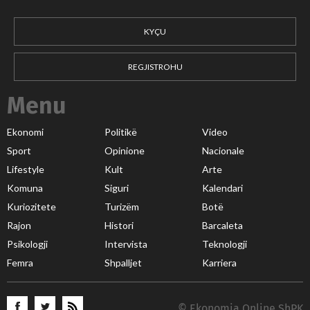
KYÇU
REGJISTROHU
Menu
Ekonomi
Politikë
Video
Sport
Opinione
Nacionale
Lifestyle
Kult
Arte
Komuna
Siguri
Kalendari
Kuriozitete
Turizëm
Botë
Rajon
Histori
Barcaleta
Psikologji
Intervista
Teknologji
Femra
Shpalljet
Karriera
© Ekonomia Online ShPK