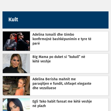
Kult
Adelina Ismaili dhe Gimbo
konfirmojnë bashkëpunimin e tyre të
parë
Big Mama po duket si “kukull” në
këtë veshje
Adelina Berisha mahnit me
paraqitjen e fundit, shfaqet elegante
dhe vezulluese
Egli Tako habit fansat me këtë veshje
në plazh