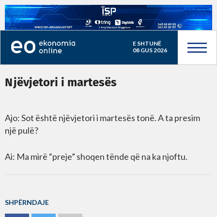
E SHTUNË
08 GUS 2026
Njëvjetori i martesës
Ajo: Sot është njëvjetori i martesës tonë. A ta presim
një pulë?
Ai: Ma mirë “preje” shoqen tënde që na ka njoftu.
SHPËRNDAJE