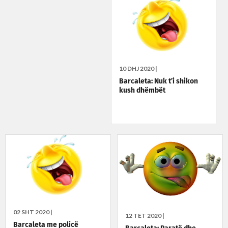
10 DHJ 2020 |
Barcaleta: Nuk t’i shikon
kush dhëmbët
02 SHT 2020 |
12 TET 2020 |
Barcaleta me policë