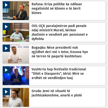
Rafuna: Kriza politike ka ndikuar
negativisht në klimën e të bërit
biznes
OVL-UÇK paralajmëron padi penale
ndaj ministrit Murati, kërkon
zbatimin e vendimit për pensionet e
dyfishta
Bugaqku: Nëse presidenti nuk
zgjidhet deri më 4 tetor, Kosova hyn
në terren të paqartë kushtetues
Vushtrria hap festivalin tradicional
“Ditët e Diasporës”, Idrizi: Mirë se
erdhët në vendlindjen tuaj
Gruda: Jemi në situatë të
jashtëzakonshme, anarki e plotë