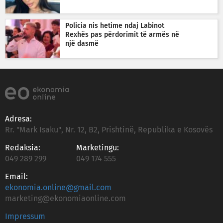
Policia nis hetime ndaj Labinot
Rexhës pas përdorimit të armës në
një dasmë
Adresa:
Rr. "Mark Isaku", Nr. 12, B2, Prishtinë, Republika e Kosovës
Redaksia:
Marketingu:
049 289 299
049 174 555
Email:
ekonomia.online@gmail.com
marketing@ekonomiaonline.com
Impressum