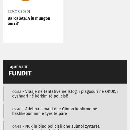
22 KOR 2020 |
Barcaleta: A ju mungon
burri?
LAJME MË TË
FUNDIT
09:53
- Vrasje në tentativë në Istog, i plagosuri në QKUK, i
dyshuari në kërkim të policisë
09:48
- Adelina Ismaili dhe Gimbo konfirmojnë
bashkëpunimin e tyre të parë
09:48
- Nuk iu bind policisë dhe sulmoi zyrtarët,