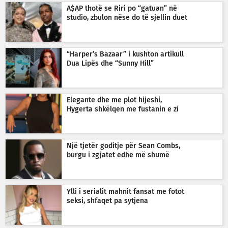
A$AP thotë se Riri po “gatuan” në
studio, zbulon nëse do të sjellin duet
“Harper’s Bazaar” i kushton artikull
Dua Lipës dhe “Sunny Hill”
Elegante dhe me plot hijeshi,
Hygerta shkëlqen me fustanin e zi
Një tjetër goditje për Sean Combs,
burgu i zgjatet edhe më shumë
Ylli i serialit mahnit fansat me fotot
seksi, shfaqet pa sytjena