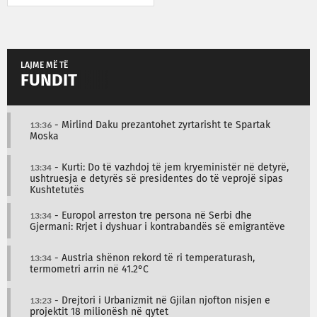
LAJME MË TË
FUNDIT
13:36
- Mirlind Daku prezantohet zyrtarisht te Spartak
Moska
13:34
- Kurti: Do të vazhdoj të jem kryeministër në detyrë,
ushtruesja e detyrës së presidentes do të veprojë sipas
Kushtetutës
13:34
- Europol arreston tre persona në Serbi dhe
Gjermani: Rrjet i dyshuar i kontrabandës së emigrantëve
13:34
- Austria shënon rekord të ri temperaturash,
termometri arrin në 41.2°C
13:23
- Drejtori i Urbanizmit në Gjilan njofton nisjen e
projektit 18 milionësh në qytet