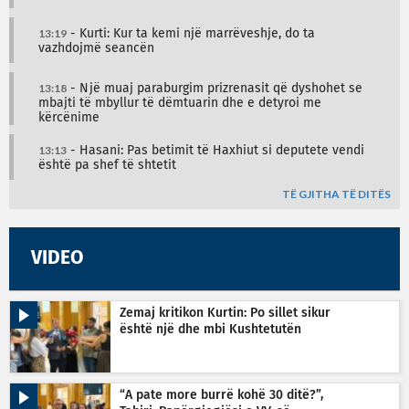
13:19
- Kurti: Kur ta kemi një marrëveshje, do ta
vazhdojmë seancën
13:18
- Një muaj paraburgim prizrenasit që dyshohet se
mbajti të mbyllur të dëmtuarin dhe e detyroi me
kërcënime
13:13
- Hasani: Pas betimit të Haxhiut si deputete vendi
është pa shef të shtetit
TË GJITHA TË DITËS
VIDEO
Zemaj kritikon Kurtin: Po sillet sikur
është një dhe mbi Kushtetutën
“A pate more burrë kohë 30 ditë?”,