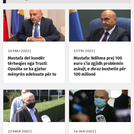
26 MAJ 2022 |
15 PRI 2022 |
Mustafa del kundër
Mustafa: Ndihma prej 100
tërheqjes nga Trusti:
euro s’ia zgjidh problemin
Opozita se ka gjetur
askujt, e zbraz buxhetin për
mënyrën adekuate për tu
100 milionë
ndihmuar qytetarëve
22 MAR 2022 |
16 JAN 2022 |