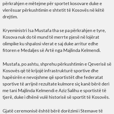
përkrahjen e mëtejme për sportet kosovare duke e
vlerësuar përkushtimin e shtetit të Kosovës në këtë
drejtim.
Kryeministri Isa Mustafa tha se pa përkrahjen e tyre,
Kosova nuk do të mund të merrte pjesë në lojërat
olimpike ku shpalosi vlerat e saj duke arritur edhe
fitoren e Medaljes së Artë nga Majlinda Kelmendi.
Mustafa, po ashtu, shprehu përkushtimin e Qeverisë së
Kosovës që të krijojë infrastrukturë sportive dhe
hapësirën e nevojshme që sportistët dhe federatat
sportive të arrijnë rezultate kulmore siç kanë bërë deri
me tani Majlinda Kelmendi e Aziz Salihu e sportistë të
tjerë, duke i dhënë vulë historisë së sportit të Kosovës.
Gjatë ceremonisë është bërë dorëzimi i Stemave të