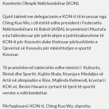
Komitetin Olimpik Ndërkombëtar (KON).
Gjatë takimit me delegacionin e KON-it të kryesuar nga
Ching Kuo Wu, i cili është edhe president i Federatës
Ndërkombëtare të Boksit (AIBA), kryeministri Mustafa
e ka falënderuar për përkrahjen e jashtëzakonshme të
KON-it për Kosovën duke theksuar përkushtimin e
Qeverisë së Kosovës për mbështetjen e sportit
Kosovar.
Të pranishëm në takim ishin edhe ministri I Kulturës,
Rinisë dhe Sportit, Kujtim Shala, fituesja e Medaljes së
Artë në olimpiadën e Rios, Majlinda Kelmendi, kryetari i
KOK-ut, Besim Hasani e zyrtarë të tjerë të sportit
vendor e ndërkombëtar.
Përfaqësuesi i KON-it, Ching Kuo Wu, shprehu