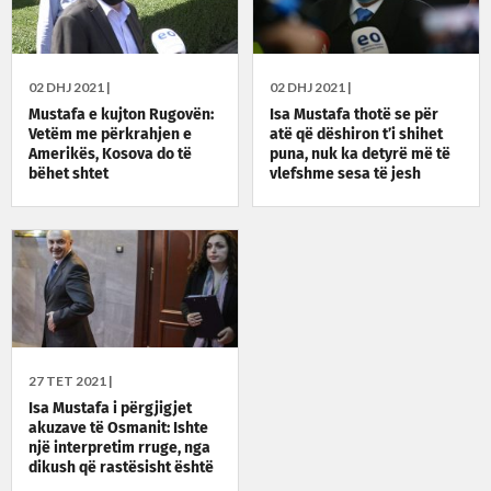
02 DHJ 2021 |
02 DHJ 2021 |
Mustafa e kujton Rugovën:
Isa Mustafa thotë se për
Vetëm me përkrahjen e
atë që dëshiron t’i shihet
Amerikës, Kosova do të
puna, nuk ka detyrë më të
bëhet shtet
vlefshme sesa të jesh
kryetar komune
27 TET 2021 |
Isa Mustafa i përgjigjet
akuzave të Osmanit: Ishte
një interpretim rruge, nga
dikush që rastësisht është
presidente