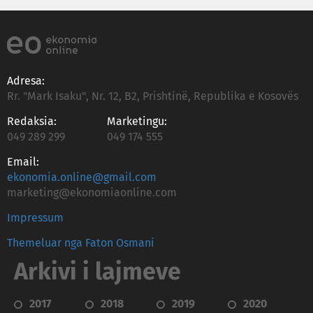
Adresa:
Rr. "Mark Isaku", Nr. 12, B2, Prishtinë, Republika e Kosovës
Redaksia:
Marketingu:
049 289 299
049 174 555
Email:
ekonomia.online@gmail.com
marketing@ekonomiaonline.com
Impressum
Themeluar nga Faton Osmani
Arkivi i lajmeve
2017
2018
2019
2020