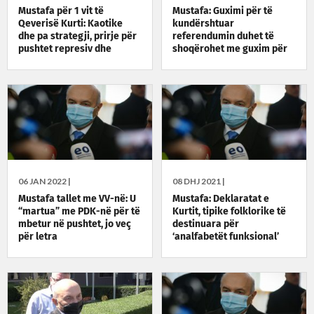
Mustafa për 1 vit të
Mustafa: Guximi për të
Qeverisë Kurti: Kaotike
kundërshtuar
dhe pa strategji, prirje për
referendumin duhet të
pushtet represiv dhe
shoqërohet me guxim për
propagandë populiste
të përmbyllur dialogun
06 JAN 2022 |
08 DHJ 2021 |
Mustafa tallet me VV-në: U
Mustafa: Deklaratat e
“martua” me PDK-në për të
Kurtit, tipike folklorike të
mbetur në pushtet, jo veç
destinuara për
për letra
‘analfabetët funksional’