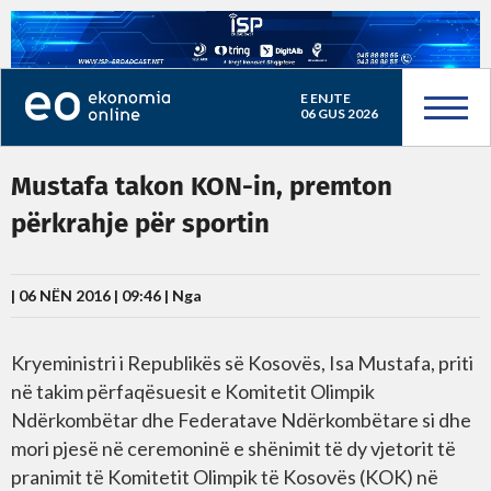
E ENJTE
06 GUS 2026
Mustafa takon KON-in, premton
përkrahje për sportin
| 06 NËN 2016 | 09:46 |
Nga
Kryeministri i Republikës së Kosovës, Isa Mustafa, priti
në takim përfaqësuesit e Komitetit Olimpik
Ndërkombëtar dhe Federatave Ndërkombëtare si dhe
mori pjesë në ceremoninë e shënimit të dy vjetorit të
pranimit të Komitetit Olimpik të Kosovës (KOK) në