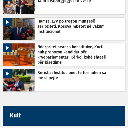
Tahiri: Papërgjegjësi e VV-së
Hamza: LVV po tregon mungesë
serioziteti, Kosova mbetet në vakum
institucional
Ndërpritet seanca konstituive, Kurti
nuk propozon kandidat për
kryeparlamentar: Kërkoj kohë shtesë
për bisedime
Berisha: Institucionet të formohen sa
më shpejtë
Kult