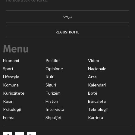
në kualitet të lartë.
KYÇU
REGJISTROHU
Menu
Ekonomi
Politikë
Video
Sport
Opinione
Nacionale
Lifestyle
Kult
Arte
Komuna
Siguri
Kalendari
Kuriozitete
Turizëm
Botë
Rajon
Histori
Barcaleta
Psikologji
Intervista
Teknologji
Femra
Shpalljet
Karriera