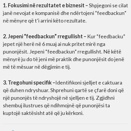
1. Fokusimi në rezultatet e biznesit –
Shpjegoni se cilat
janë nevojat e kompanisë dhe ndërtojeni “feedbackun”
në mënyre që t’i arrini këto rezultate.
2. Jepeni “feedbackun” rregullisht –
Kur “feedbacku”
jepet një herë në 6 muaj ai nuk pritet mirë nga
punonjësit. Jepeni “feedbackun” rregullisht. Në këtë
mënyrë ju do të jeni më praktik dhe punonjësit do jenë
më të mësuar në dëgjimin e tij.
3. Tregohuni specifik –
Identifikoni sjelljet e caktuara
që duhen ndryshuar. Shprehuni qartë se çfarë doni që
një punonjës të ndryshojë në sjelljen e tij. Zgjidhni
shembuj ilustrues që ndihmojnë që punonjësi ta
kuptojë saktësisht atë që ju kërkoni.