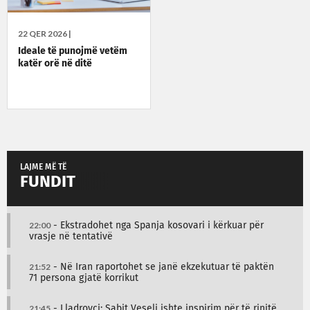
22 QER 2026 |
Ideale të punojmë vetëm
katër orë në ditë
LAJME MË TË
FUNDIT
22:00
- Ekstradohet nga Spanja kosovari i kërkuar për
vrasje në tentativë
21:52
- Në Iran raportohet se janë ekzekutuar të paktën
71 persona gjatë korrikut
21:45
- Lladrovci: Sabit Veseli ishte inspirim për të rinjtë