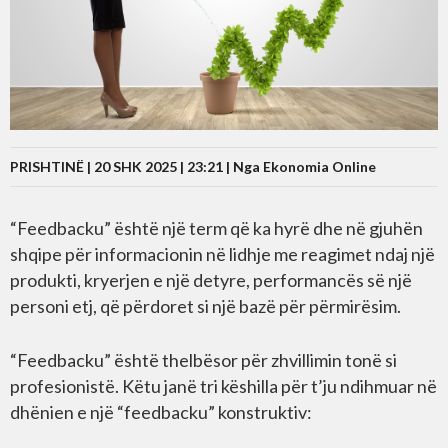
PRISHTINË | 20 SHK 2025 | 23:21 |
Nga Ekonomia Online
“Feedbacku” është një term që ka hyrë dhe në gjuhën
shqipe për informacionin në lidhje me reagimet ndaj një
produkti, kryerjen e një detyre, performancës së një
personi etj, që përdoret si një bazë për përmirësim.
“Feedbacku” është thelbësor për zhvillimin tonë si
profesionistë. Këtu janë tri këshilla për t’ju ndihmuar në
dhënien e një “feedbacku” konstruktiv: