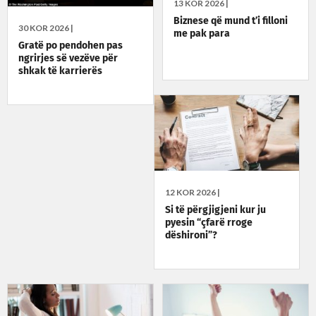
13 KOR 2026 |
Biznese që mund t’i filloni
30 KOR 2026 |
me pak para
Gratë po pendohen pas
ngrirjes së vezëve për
shkak të karrierës
12 KOR 2026 |
Si të përgjigjeni kur ju
pyesin “çfarë rroge
dëshironi”?