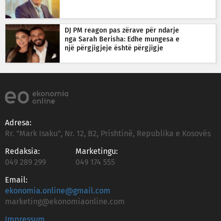
DJ PM reagon pas zërave për ndarje
nga Sarah Berisha: Edhe mungesa e
një përgjigjeje është përgjigje
Adresa:
Rr. "Mark Isaku", Nr. 12, B2, Prishtinë, Republika e Kosovës
Redaksia:
Marketingu:
049 289 299
049 174 555
Email:
ekonomia.online@gmail.com
marketing@ekonomiaonline.com
Impressum