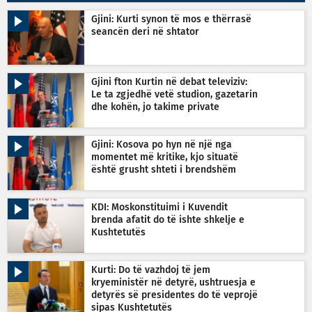
Gjini: Kurti synon të mos e thërrasë
seancën deri në shtator
Gjini fton Kurtin në debat televiziv:
Le ta zgjedhë vetë studion, gazetarin
dhe kohën, jo takime private
Gjini: Kosova po hyn në një nga
momentet më kritike, kjo situatë
është grusht shteti i brendshëm
KDI: Moskonstituimi i Kuvendit
brenda afatit do të ishte shkelje e
Kushtetutës
Kurti: Do të vazhdoj të jem
kryeministër në detyrë, ushtruesja e
detyrës së presidentes do të veprojë
sipas Kushtetutës