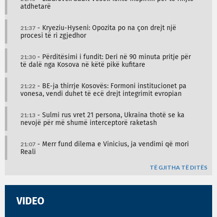
atdhetarë
21:37
- Kryeziu-Hyseni: Opozita po na çon drejt një
procesi të ri zgjedhor
21:30
- Përditësimi i fundit: Deri në 90 minuta pritje për
të dalë nga Kosova në këtë pikë kufitare
21:22
- BE-ja thirrje Kosovës: Formoni institucionet pa
vonesa, vendi duhet të ecë drejt integrimit evropian
21:13
- Sulmi rus vret 21 persona, Ukraina thotë se ka
nevojë për më shumë interceptorë raketash
21:07
- Merr fund dilema e Vinicius, ja vendimi që mori
Reali
TË GJITHA TË DITËS
VIDEO