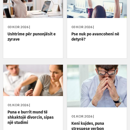
03 KOR 2026 |
03 KOR 2026 |
Ushtrime për punonjësit e
Pse nuk po avancoheni në
zyrave
detyrë?
01 KOR 2026 |
Puna e burrit mund të
01 KOR 2026 |
shkaktojë divorcin, sipas
një studimi
Keni kujdes, puna
stresuese verbon