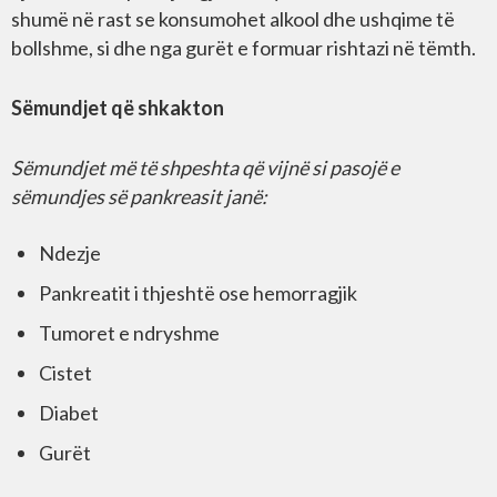
shumë në rast se konsumohet alkool dhe ushqime të
bollshme, si dhe nga gurët e formuar rishtazi në tëmth.
Sëmundjet që shkakton
Sëmundjet më të shpeshta që vijnë si pasojë e
sëmundjes së pankreasit janë:
Ndezje
Pankreatit i thjeshtë ose hemorragjik
Tumoret e ndryshme
Cistet
Diabet
Gurët