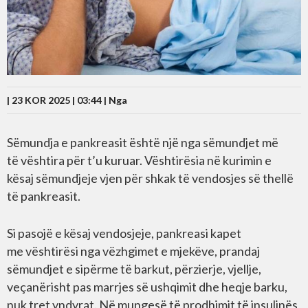
| 23 KOR 2025 | 03:44 |
Nga
Sëmundja e pankreasit është një nga sëmundjet më
të vështira për t’u kuruar. Vështirësia në kurimin e
kësaj sëmundjeje vjen për shkak të vendosjes së thellë
të pankreasit.
Si pasojë e kësaj vendosjeje, pankreasi kapet
me vështirësi nga vëzhgimet e mjekëve, prandaj
sëmundjet e sipërme të barkut, përzierje, vjellje,
veçanërisht pas marrjes së ushqimit dhe heqje barku,
nuk tret yndyrat. Në mungesë të prodhimit të insulinës