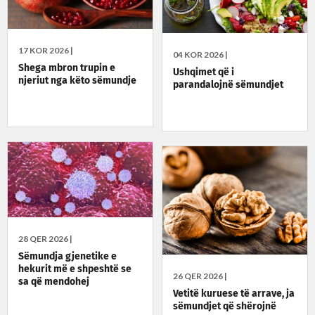
17 KOR 2026 |
04 KOR 2026 |
Shega mbron trupin e
Ushqimet që i
njeriut nga këto sëmundje
parandalojnë sëmundjet
28 QER 2026 |
Sëmundja gjenetike e
hekurit më e shpeshtë se
26 QER 2026 |
sa që mendohej
Vetitë kuruese të arrave, ja
sëmundjet që shërojnë