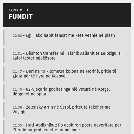
LAJME MË TË
FUNDIT
22:00
- Egli Tako habit fansat me këtë veshje në plazh
21:51
- Dështon transferimi i Fisnik Asllanit te Leipzigu, s’i
kaloi testet mjekësore
21:47
- Deri në 10 kilometra kolona në Morinë, pritje të
gjata për të hyrë në Kosovë
21:40
- 82-vjeçarja goditet nga një veturë në Korçë,
dërgohet në spital
21:38
- Zelensky arrin në Serbi, pritet të takohet me
Vuçiqin
21:35
- Hoti-Abdixhikut: Po dëshiron poste qeveritare për
t’i zgjidhur problemet e brendshme