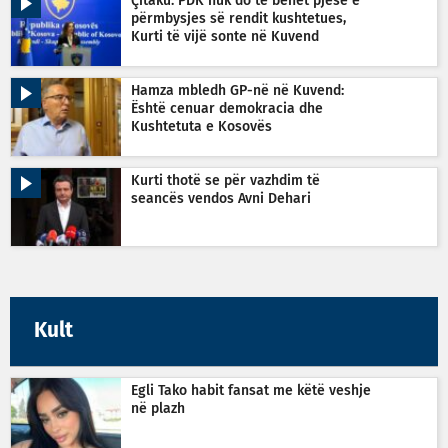
Çitaku: PDK nuk do të bëhet pjesë e
përmbysjes së rendit kushtetues,
Kurti të vijë sonte në Kuvend
Hamza mbledh GP-në në Kuvend:
Është cenuar demokracia dhe
Kushtetuta e Kosovës
Kurti thotë se për vazhdim të
seancës vendos Avni Dehari
Kult
Egli Tako habit fansat me këtë veshje
në plazh