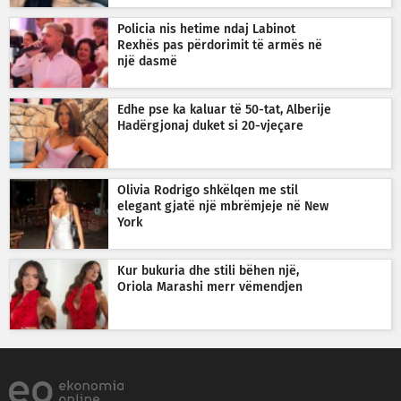
Policia nis hetime ndaj Labinot
Rexhës pas përdorimit të armës në
një dasmë
Edhe pse ka kaluar të 50-tat, Alberije
Hadërgjonaj duket si 20-vjeçare
Olivia Rodrigo shkëlqen me stil
elegant gjatë një mbrëmjeje në New
York
Kur bukuria dhe stili bëhen një,
Oriola Marashi merr vëmendjen