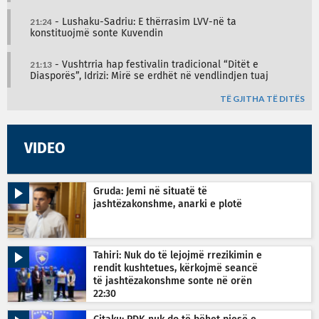
21:24
- Lushaku-Sadriu: E thërrasim LVV-në ta
konstituojmë sonte Kuvendin
21:13
- Vushtrria hap festivalin tradicional “Ditët e
Diasporës”, Idrizi: Mirë se erdhët në vendlindjen tuaj
TË GJITHA TË DITËS
VIDEO
Gruda: Jemi në situatë të
jashtëzakonshme, anarki e plotë
Tahiri: Nuk do të lejojmë rrezikimin e
rendit kushtetues, kërkojmë seancë
të jashtëzakonshme sonte në orën
22:30