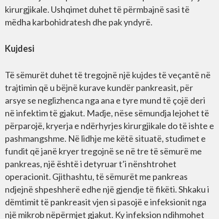
kirurgjikale. Ushqimet duhet të përmbajnë sasi të
mëdha karbohidratesh dhe pak yndyrë.
Kujdesi
Të sëmurët duhet të tregojnë një kujdes të veçantë në
trajtimin që u bëjnë kurave kundër pankreasit, për
arsye se neglizhenca nga ana e tyre mund të çojë deri
në infektim të gjakut. Madje, nëse sëmundja lejohet të
përparojë, kryerja e ndërhyrjes kirurgjikale do të ishte e
pashmangshme. Në lidhje me këtë situatë, studimet e
fundit që janë kryer tregojnë se në tre të sëmurë me
pankreas, një është i detyruar t’i nënshtrohet
operacionit. Gjithashtu, të sëmurët me pankreas
ndjejnë shpeshherë edhe një gjendje të fikëti. Shkaku i
dëmtimit të pankreasit vjen si pasojë e infeksionit nga
një mikrob nëpërmjet gjakut. Ky infeksion ndihmohet