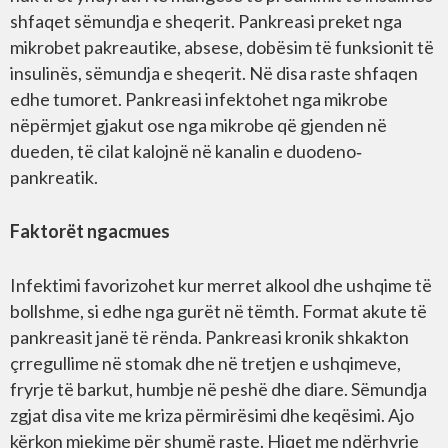
shfaqet sëmundja e sheqerit. Pankreasi preket nga
mikrobet pakreautike, absese, dobësim të funksionit të
insulinës, sëmundja e sheqerit. Në disa raste shfaqen
edhe tumoret. Pankreasi infektohet nga mikrobe
nëpërmjet gjakut ose nga mikrobe që gjenden në
dueden, të cilat kalojnë në kanalin e duodeno‐
pankreatik.
Faktorët ngacmues
Infektimi favorizohet kur merret alkool dhe ushqime të
bollshme, si edhe nga gurët në tëmth. Format akute të
pankreasit janë të rënda. Pankreasi kronik shkakton
çrregullime në stomak dhe në tretjen e ushqimeve,
fryrje të barkut, humbje në peshë dhe diare. Sëmundja
zgjat disa vite me kriza përmirësimi dhe keqësimi. Ajo
kërkon mjekime për shumë raste. Hiqet me ndërhyrje