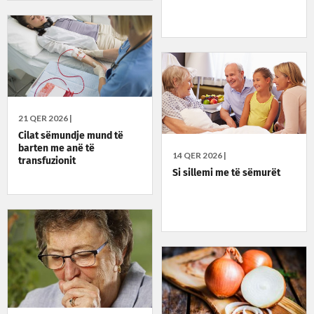
21 QER 2026 |
Cilat sëmundje mund të
barten me anë të
14 QER 2026 |
transfuzionit
Si sillemi me të sëmurët