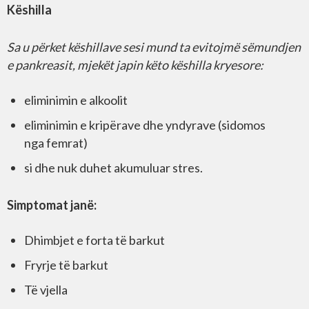
Këshilla
Sa u përket këshillave sesi mund ta evitojmë sëmundjen
e pankreasit, mjekët japin këto këshilla kryesore:
eliminimin e alkoolit
eliminimin e kripërave dhe yndyrave (sidomos
nga femrat)
si dhe nuk duhet akumuluar stres.
Simptomat janë:
Dhimbjet e forta të barkut
Fryrje të barkut
Të vjella