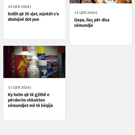
13 QER 2026 |
11 QER 2026 |
Kollit që 35 vjet, mjekët s’e
zbulojnë dot pse
Qepa, ilaç për disa
sëmundje
11 QER 2026 |
Ky helm që të gjithë e
përdorim shkakton
sëmundjet më të këqija