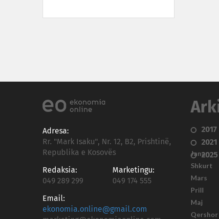
Ark
2017
Adresa:
Rr. "Mark Isaku", Nr. 12, B2, Prishtinë,
2021
Republika e Kosovës
Janar
2025
Shkurt
Redaksia:
Marketingu:
Mars
049 289 299
049 174 555
Prill
Email:
Maj
ekonomia.online@gmail.com
Qershor