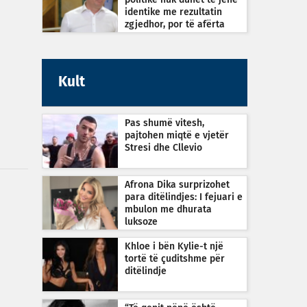
politike nuk duhet të jenë
identike me rezultatin
zgjedhor, por të afërta
Kult
Pas shumë vitesh,
pajtohen miqtë e vjetër
Stresi dhe Cllevio
Afrona Dika surprizohet
para ditëlindjes: I fejuari e
mbulon me dhurata
luksoze
Khloe i bën Kylie-t një
tortë të çuditshme për
ditëlindje