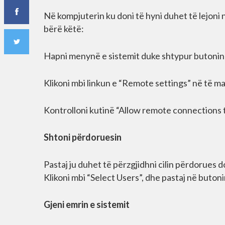
Në kompjuterin ku doni të hyni duhet të lejoni n
bërë këtë:
Hapni menynë e sistemit duke shtypur butonin e
Klikoni mbi linkun e “Remote settings” në të maj
Kontrolloni kutinë “Allow remote connections 
Shtoni përdoruesin
Pastaj ju duhet të përzgjidhni cilin përdorues do
Klikoni mbi “Select Users”, dhe pastaj në butoni
Gjeni emrin e sistemit