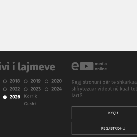
ivi i lajmeve
2018
2019
2020
Regjistrohuni për të shkarku
2022
2023
2024
shfrytëzuar videot në kualitet
Korrik
lartë.
2026
Gusht
KYÇU
REGJISTROHU