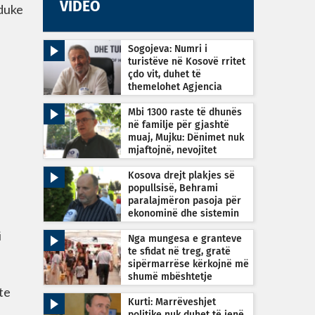
VIDEO
 duke
Sogojeva: Numri i
turistëve në Kosovë rritet
çdo vit, duhet të
themelohet Agjencia
Kombëtare e Turizmit
Mbi 1300 raste të dhunës
në familje për gjashtë
muaj, Mujku: Dënimet nuk
mjaftojnë, nevojitet
vetëdijesim
Kosova drejt plakjes së
popullsisë, Behrami
paralajmëron pasoja për
ekonominë dhe sistemin
shëndetësor
i
Nga mungesa e granteve
te sfidat në treg, gratë
sipërmarrëse kërkojnë më
shumë mbështetje
te
Kurti: Marrëveshjet