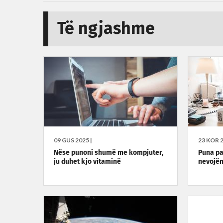
Të ngjashme
09 GUS 2025 |
23 KOR 2
Nëse punoni shumë me kompjuter,
Puna pa
ju duhet kjo vitaminë
nevojën