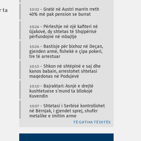
r ta
10:32
- Gratë në Austri marrin rreth
40% më pak pension se burrat
10:26
- Përleshje në një kafiteri në
Gjakovë, dy shtetas të Shqipërisë
përfundojnë në mbajtje
10:26
- Bastisje për bixhoz në Deçan,
gjenden armë, fishekë e çipa pokeri,
tre të arrestuar
10:15
- Shkon në shtëpinë e saj dhe
kanos babain, arrestohet shtetasi
maqedonas në Podujevë
10:10
- Bajraktari: Asnjë e drejtë
kushtetuese s’mund ta bllokojë
Kuvendin
10:07
- Shtetasi i Serbisë kontrollohet
në Bërnjak, i gjendet sprej, shufër
metalike e imitim arme
TË GJITHA TË DITËS