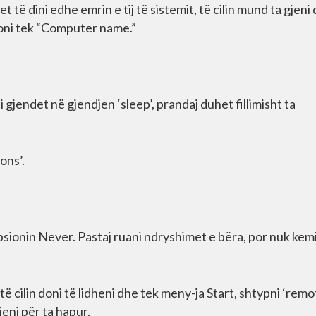
t të dini edhe emrin e tij të sistemit, të cilin mund ta gjeni
oni tek “Computer name.”
 gjendet në gjendjen ‘sleep’, prandaj duhet fillimisht ta
ons’.
psionin Never. Pastaj ruani ndryshimet e bëra, por nuk kem
ë cilin doni të lidheni dhe tek meny-ja Start, shtypni ‘remo
jeni për ta hapur.