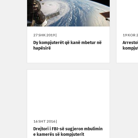
27 SHK 2019 |
19 KOR 2
Dy kompjuterët që kanë mbetur në
Arresto
hapësirë
kompju
16 SHT 2016 |
Drejtori i FBI-së sugjeron mbulimin
e kamerës së kompjuterit