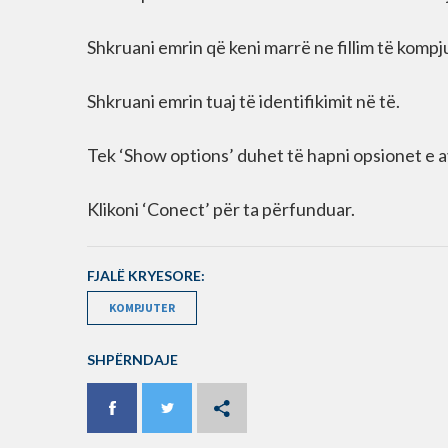
Shkruani emrin që keni marrë ne fillim të kompju
Shkruani emrin tuaj të identifikimit në të.
Tek ‘Show options’ duhet të hapni opsionet e av
Klikoni ‘Conect’ për ta përfunduar.
FJALË KRYESORE:
KOMPJUTER
SHPËRNDAJE