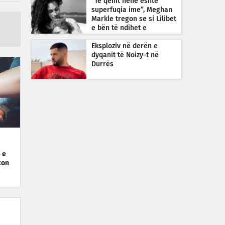
“Të qenit nënë është
superfuqia ime”, Meghan
Markle tregon se si Lilibet
e bën të ndihet e
guximshme
Eksploziv në derën e
dyqanit të Noizy-t në
Durrës
 e
kon