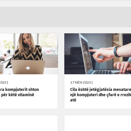
025 |
17 NËN 2022 |
ra kompjuterit shton
Cila është jetëgjatësia mesatare
 për këtë vitaminë
një kompjuteri dhe çfarë e rrezi
atë