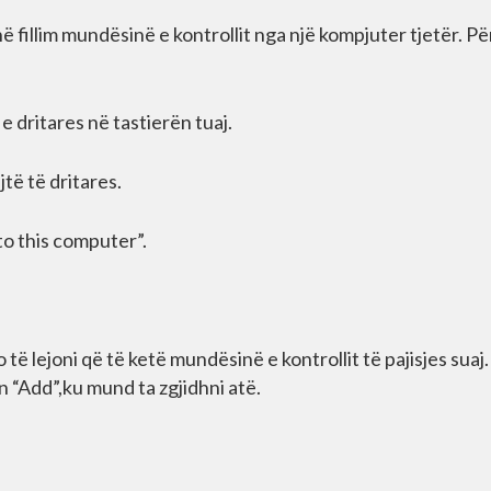
ë fillim mundësinë e kontrollit nga një kompjuter tjetër. Pë
 dritares në tastierën tuaj.
të të dritares.
to this computer”.
 të lejoni që të ketë mundësinë e kontrollit të pajisjes suaj.
n “Add”,ku mund ta zgjidhni atë.