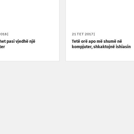
018 |
21 TET 2017 |
het pasi vjedhë një
Tetë orë apo më shumë në
ter
kompjuter, shkaktojnë ishiasin