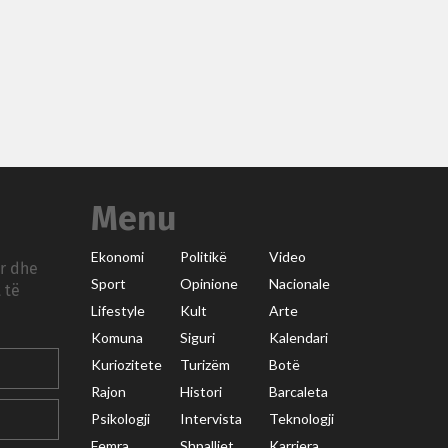
Menu
Ekonomi
Politikë
Video
ar dhe
Sport
Opinione
Nacionale
 të
Lifestyle
Kult
Arte
Komuna
Siguri
Kalendari
Kuriozitete
Turizëm
Botë
Rajon
Histori
Barcaleta
Psikologji
Intervista
Teknologji
Femra
Shpalljet
Karriera