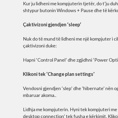
Kur ju lidheni me kompjuterin tjetër, do t’ju duhe
shtypur butonin Windows + Pause dhe të kërk
Çaktivizoni gjendjen ‘sleep’
Nuk do të mund të lidheni me një kompjuter i cili
çaktivizoni duke:
Hapni ‘Control Panel’ dhe zgjidhni ‘Power Opti
Klikoni tek ‘Change plan settings’
Vendosni gjendjen ‘slep’ dhe ’hibernate’ nën o
mbaruar akoma..
Lidhja me kompjuterin. Hyni tek kompjuteri me t
desktop connection’ tek fusha e kërkimit. Kliko