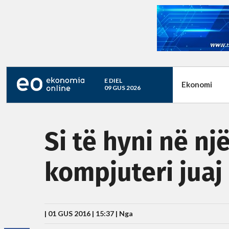
E DIEL
Ekonomi
09 GUS 2026
Si të hyni në nj
kompjuteri juaj
| 01 GUS 2016 | 15:37 |
Nga