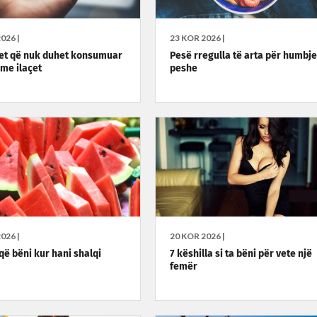
026 |
23 KOR 2026 |
et që nuk duhet konsumuar
Pesë rregulla të arta për humbje
me ilaçet
peshe
026 |
20 KOR 2026 |
që bëni kur hani shalqi
7 këshilla si ta bëni për vete një
femër