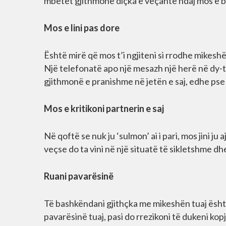
mbetet gjithmonë diçka e veçantë ndaj mos e bë
Mos e lini pas dore
Është mirë që mos t’i ngjiteni si rrodhe mikesh
Një telefonatë apo një mesazh një herë në dy-tri 
gjithmonë e pranishme në jetën e saj, edhe pse
Mos e kritikoni partnerin e saj
Në qoftë se nuk ju ‘sulmon’ ai i pari, mos jini ju
veçse do ta vini në një situatë të sikletshme dh
Ruani pavarësinë
Të bashkëndani gjithçka me mikeshën tuaj ësht
pavarësinë tuaj, pasi do rrezikoni të dukeni kopj