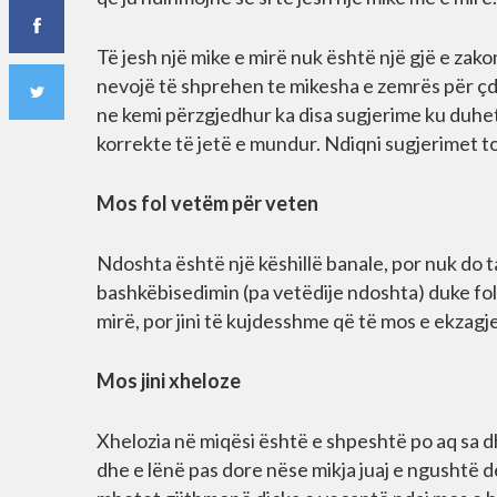
Të jesh një mike e mirë nuk është një gjë e za
nevojë të shprehen te mikesha e zemrës për çdo
ne kemi përzgjedhur ka disa sugjerime ku duhe
korrekte të jetë e mundur. Ndiqni sugjerimet 
Mos fol vetëm për veten
Ndoshta është një këshillë banale, por nuk do 
bashkëbisedimin (pa vetëdije ndoshta) duke folu
mirë, por jini të kujdesshme që të mos e ekzagje
Mos jini xheloze
Xhelozia në miqësi është e shpeshtë po aq sa 
dhe e lënë pas dore nëse mikja juaj e ngushtë d