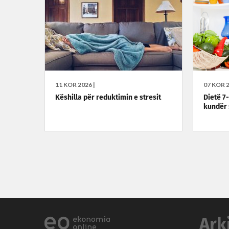
11 KOR 2026 |
07 KOR 2
Këshilla për reduktimin e stresit
Dietë 7
kundër 
Ark