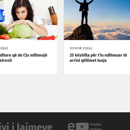
026 |
05 KOR 2026 |
-ditore që do t’ju ndihmojë
25 këshilla për t’iu ndihmuar të
stresit
arrini qëllimet tuaja
ivi i lajmeve