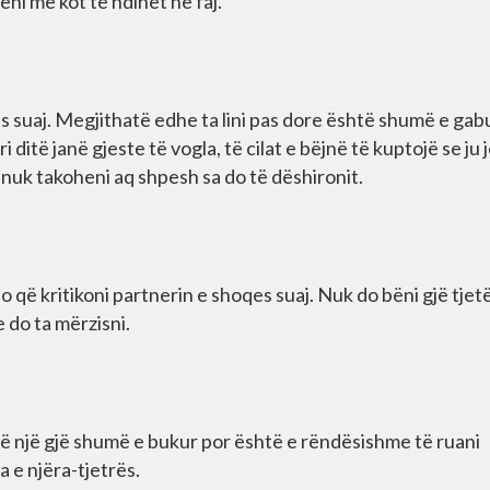
ni më kot të ndihet në faj.
ës suaj. Megjithatë edhe ta lini pas dore është shumë e gab
ditë janë gjeste të vogla, të cilat e bëjnë të kuptojë se ju 
 nuk takoheni aq shpesh sa do të dëshironit.
 ajo që kritikoni partnerin e shoqes suaj. Nuk do bëni gjë tjet
e do ta mërzisni.
ë një gjë shumë e bukur por është e rëndësishme të ruani
a e njëra-tjetrës.