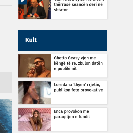
thërrasë seancën deri në
shtator
Kult
Ghetto Geasy vjen me
këngë të re, zbulon datën
e publikimit
Loredana ‘thyen’ rrjetin,
publikon foto provokative
Enca provokon me
paraqitjen e fundit