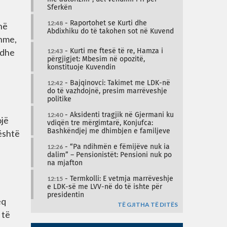
Sferkën
12:48
- Raportohet se Kurti dhe
në
Abdixhiku do të takohen sot në Kuvend
shme,
 dhe
12:43
- Kurti me ftesë të re, Hamza i
përgjigjet: Mbesim në opozitë,
konstituoje Kuvendin
12:42
- Bajqinovci: Takimet me LDK-në
do të vazhdojnë, presim marrëveshje
politike
12:40
- Aksidenti tragjik në Gjermani ku
ojë
vdiqën tre mërgimtarë, Konjufca:
 është
Bashkëndjej me dhimbjen e familjeve
12:26
- “Pa ndihmën e fëmijëve nuk ia
dalim” – Pensionistët: Pensioni nuk po
na mjafton
12:15
- Termkolli: E vetmja marrëveshje
e LDK-së me LVV-në do të ishte për
presidentin
eq
TË GJITHA TË DITËS
 të