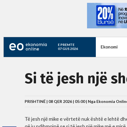
E PREMTE
Ekonomi
07 GUS 2026
Si të jesh një 
PRISHTINË | 08 QER 2026 | 05:00 |
Nga Ekonomia Onlin
Të jesh një mike e vërtetë nuk është e lehtë dh
që ju ndihmojnë se si të jesh një mike më e mir