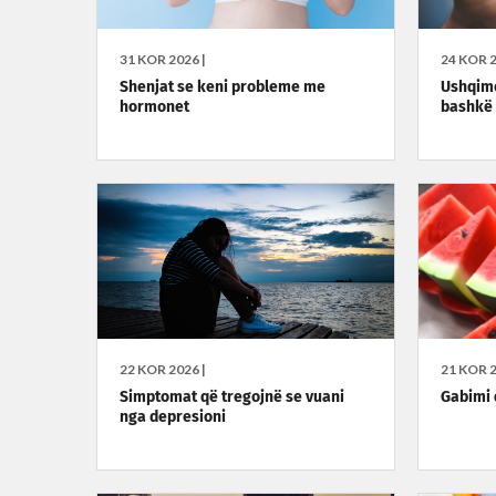
31 KOR 2026 |
24 KOR 2
Shenjat se keni probleme me
Ushqim
hormonet
bashkë 
22 KOR 2026 |
21 KOR 2
Simptomat që tregojnë se vuani
Gabimi 
nga depresioni