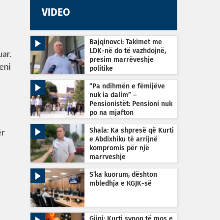
VIDEO
Bajqinovci: Takimet me
LDK-në do të vazhdojnë,
uar.
presim marrëveshje
jeni
politike
“Pa ndihmën e fëmijëve
nuk ia dalim” –
Pensionistët: Pensioni nuk
po na mjafton
ër
Shala: Ka shpresë që Kurti
e Abdixhiku të arrijnë
kompromis për një
marrveshje
S’ka kuorum, dështon
mbledhja e KGJK-së
Gjini: Kurti synon të mos e