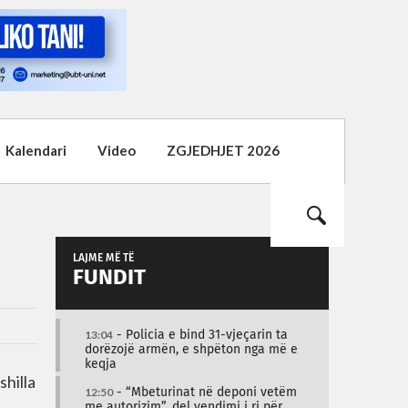
Kalendari
Video
ZGJEDHJET 2026
LAJME MË TË
FUNDIT
13:04
- Policia e bind 31-vjeçarin ta
dorëzojë armën, e shpëton nga më e
keqja
shilla
12:50
- “Mbeturinat në deponi vetëm
me autorizim”, del vendimi i ri për