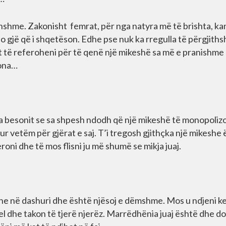
konshme. Zakonisht femrat, për nga natyra më të brishta, ka
 gjë që i shqetëson. Edhe pse nuk ka rregulla të përgjith
t të referoheni për të qenë një mikeshë sa më e pranishme
tona…
ta besonit se sa shpesh ndodh që një mikeshë të monopoliz
r vetëm për gjërat e saj. T’i tregosh gjithçka një mikeshe
roni dhe të mos flisni ju më shumë se mikja juaj.
dhe në dashuri dhe është njësoj e dëmshme. Mos u ndjeni k
el dhe takon të tjerë njerëz. Marrëdhënia juaj është dhe do