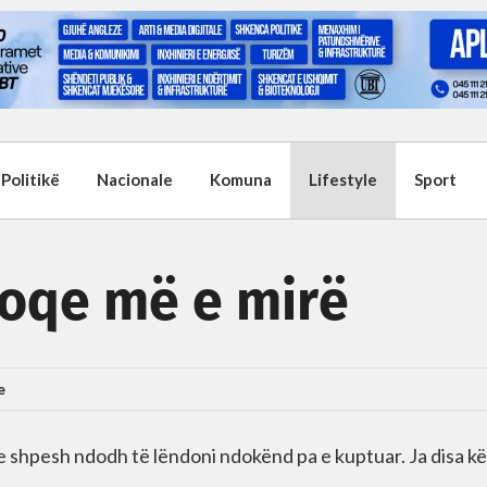
Politikë
Nacionale
Komuna
Lifestyle
Sport
shoqe më e mirë
e
e shpesh ndodh të lëndoni ndokënd pa e kuptuar. Ja disa kë
ë…