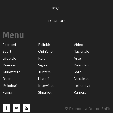
KYÇU
REGJISTROHU
Menu
Ekonomi
Politikë
Video
Sport
Opinione
Nacionale
Lifestyle
Kult
Arte
Komuna
Siguri
Kalendari
Kuriozitete
Turizëm
Botë
Rajon
Histori
Barcaleta
Psikologji
Intervista
Teknologji
Femra
Shpalljet
Karriera
© Ekonomia Online ShPK