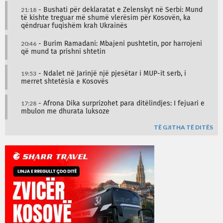
21:18
- Bushati për deklaratat e Zelenskyt në Serbi: Mund
të kishte treguar më shumë vlerësim për Kosovën, ka
qëndruar fuqishëm krah Ukrainës
20:46
- Burim Ramadani: Mbajeni pushtetin, por harrojeni
që mund ta prishni shtetin
19:53
- Ndalet në Jarinjë një pjesëtar i MUP-it serb, i
merret shtetësia e Kosovës
17:28
- Afrona Dika surprizohet para ditëlindjes: I fejuari e
mbulon me dhurata luksoze
TË GJITHA TË DITËS