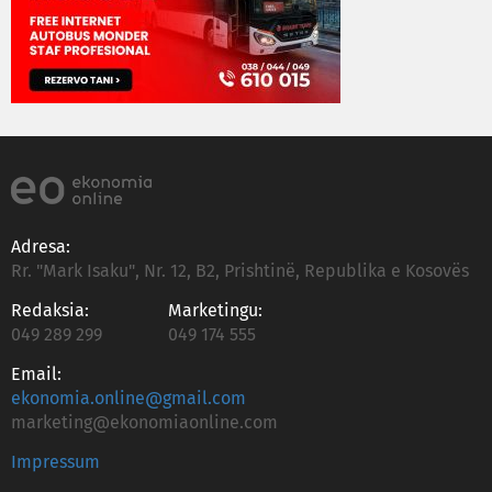
Adresa:
Rr. "Mark Isaku", Nr. 12, B2, Prishtinë, Republika e Kosovës
Redaksia:
Marketingu:
049 289 299
049 174 555
Email:
ekonomia.online@gmail.com
marketing@ekonomiaonline.com
Impressum