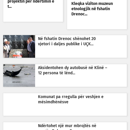
projektin për ndërtimin e
Kleqka viziton muzeun
t...
etnologjik në fshatin
Drenoc...
Në fshatin Drenoc shënohet 20
vjetori i daljes publike i UÇK...
Aksidentohen dy autobusë në Klinë –
12 persona të lënd...
Komunat pa rregulla për veshjen e
mësimdhënësve
Ndërtohet një mur mbrojtës në