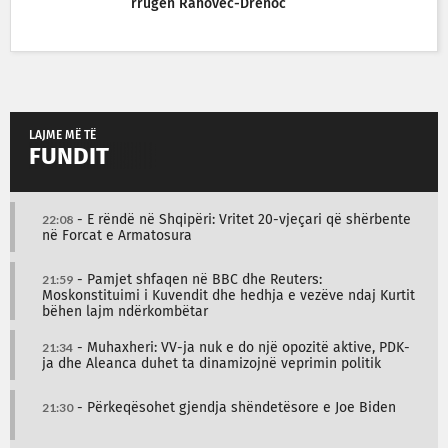
rrugën Rahovec-Drenoc
LAJME MË TË
FUNDIT
22:08
- E rëndë në Shqipëri: Vritet 20-vjeçari që shërbente
në Forcat e Armatosura
21:59
- Pamjet shfaqen në BBC dhe Reuters:
Moskonstituimi i Kuvendit dhe hedhja e vezëve ndaj Kurtit
bëhen lajm ndërkombëtar
21:34
- Muhaxheri: VV-ja nuk e do një opozitë aktive, PDK-
ja dhe Aleanca duhet ta dinamizojnë veprimin politik
21:30
- Përkeqësohet gjendja shëndetësore e Joe Biden