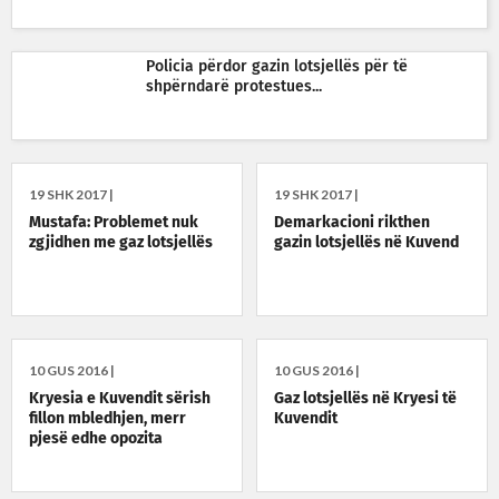
Policia përdor gazin lotsjellës për të
shpërndarë protestues...
19 SHK 2017 |
19 SHK 2017 |
Mustafa: Problemet nuk
Demarkacioni rikthen
zgjidhen me gaz lotsjellës
gazin lotsjellës në Kuvend
10 GUS 2016 |
10 GUS 2016 |
Kryesia e Kuvendit sërish
Gaz lotsjellës në Kryesi të
fillon mbledhjen, merr
Kuvendit
pjesë edhe opozita