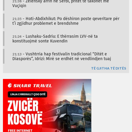
21:38
- Zelensky arrin në Serbi, pritet të takohet me
Vuçiqin
21:35
- Hoti-Abdixhikut: Po dëshiron poste qeveritare për
t’i zgjidhur problemet e brendshme
21:24
- Lushaku-Sadriu: E thërrasim LVV-në ta
konstituojmë sonte Kuvendin
21:13
- Vushtrria hap festivalin tradicional “Ditët e
Diasporës”, Idrizi: Mirë se erdhët në vendlindjen tuaj
TË GJITHA TË DITËS