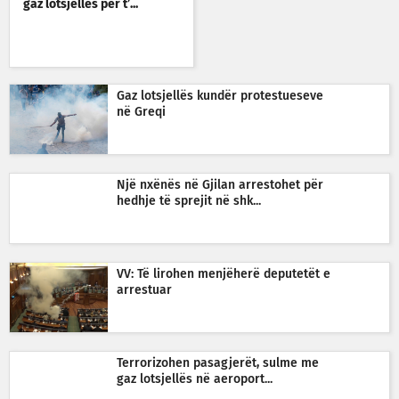
gaz lotsjellës për t’...
Gaz lotsjellës kundër protestueseve
në Greqi
Një nxënës në Gjilan arrestohet për
hedhje të sprejit në shk...
VV: Të lirohen menjëherë deputetët e
arrestuar
Terrorizohen pasagjerët, sulme me
gaz lotsjellës në aeroport...