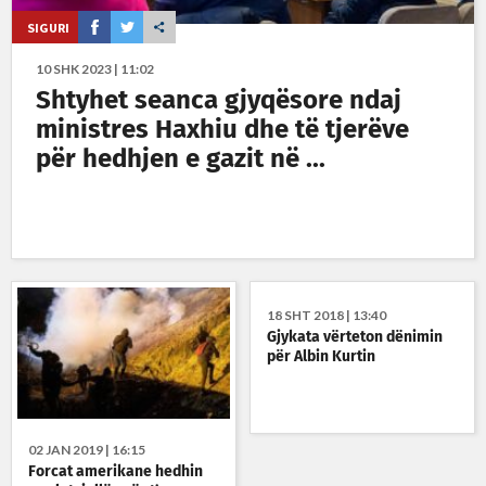
SIGURI
10 SHK 2023 | 11:02
Shtyhet seanca gjyqësore ndaj
ministres Haxhiu dhe të tjerëve
për hedhjen e gazit në ...
18 SHT 2018 | 13:40
Gjykata vërteton dënimin
për Albin Kurtin
02 JAN 2019 | 16:15
Forcat amerikane hedhin