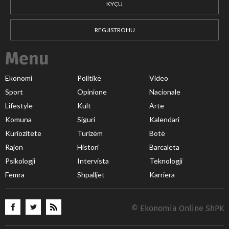
KYÇU
REGJISTROHU
Menu
Ekonomi
Politikë
Video
Sport
Opinione
Nacionale
Lifestyle
Kult
Arte
Komuna
Siguri
Kalendari
Kuriozitete
Turizëm
Botë
Rajon
Histori
Barcaleta
Psikologji
Intervista
Teknologji
Femra
Shpalljet
Karriera
© Ekonomia Online ShPK