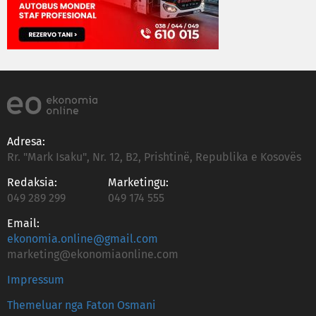
Adresa:
Rr. "Mark Isaku", Nr. 12, B2, Prishtinë, Republika e Kosovës
Redaksia:
Marketingu:
049 289 299
049 174 555
Email:
ekonomia.online@gmail.com
marketing@ekonomiaonline.com
Impressum
Themeluar nga Faton Osmani