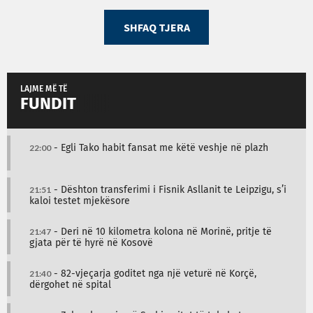
SHFAQ TJERA
LAJME MË TË
FUNDIT
22:00
- Egli Tako habit fansat me këtë veshje në plazh
21:51
- Dështon transferimi i Fisnik Asllanit te Leipzigu, s’i
kaloi testet mjekësore
21:47
- Deri në 10 kilometra kolona në Morinë, pritje të
gjata për të hyrë në Kosovë
21:40
- 82-vjeçarja goditet nga një veturë në Korçë,
dërgohet në spital