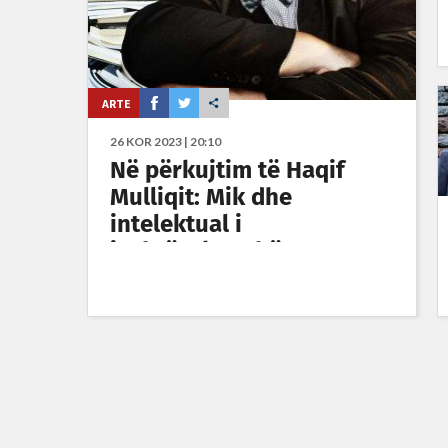
ARTE
26 KOR 2023 | 20:10
Në përkujtim të Haqif
Mulliqit: Mik dhe
intelektual i
jashtëzakonshëm