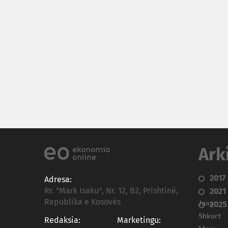
Ark
2017
Adresa:
Rr. "Mark Isaku", Nr. 12, B2, Prishtinë,
2021
Republika e Kosovës
Janar
2025
Shkurt
Redaksia:
Marketingu: