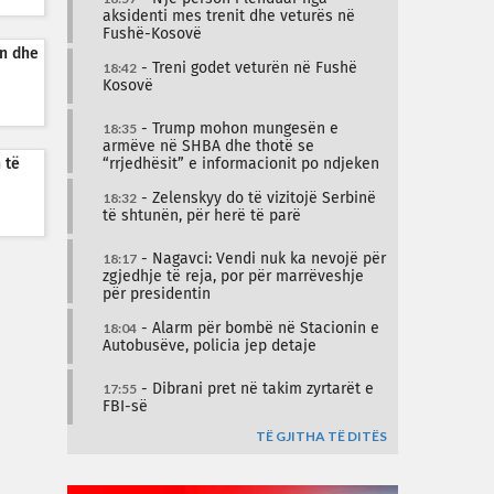
aksidenti mes trenit dhe veturës në
Fushë-Kosovë
n dhe
18:42
- Treni godet veturën në Fushë
Kosovë
18:35
- Trump mohon mungesën e
armëve në SHBA dhe thotë se
 të
“rrjedhësit” e informacionit po ndjeken
18:32
- Zelenskyy do të vizitojë Serbinë
të shtunën, për herë të parë
18:17
- Nagavci: Vendi nuk ka nevojë për
zgjedhje të reja, por për marrëveshje
për presidentin
18:04
- Alarm për bombë në Stacionin e
Autobusëve, policia jep detaje
17:55
- Dibrani pret në takim zyrtarët e
FBI-së
TË GJITHA TË DITËS