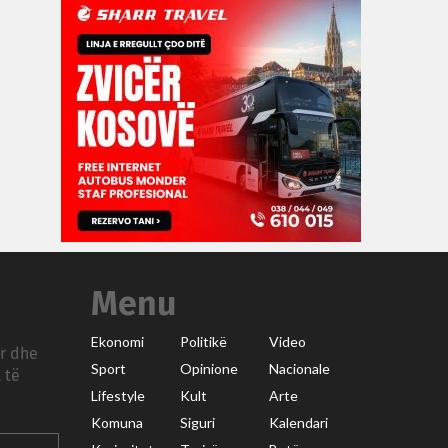
Menu
Ekonomi
Politikë
Video
ar dhe
Sport
Opinione
Nacionale
 të
Lifestyle
Kult
Arte
Komuna
Siguri
Kalendari