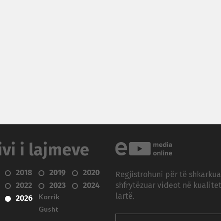
ivi i lajmeve
2018
2019
2020
Regjistrohuni për të shkarku
2022
2023
2024
shfrytëzuar videot në kualitet
Korrik
lartë.
2026
Gusht