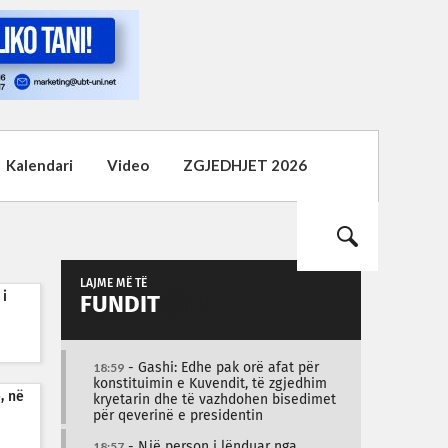
Kalendari
Video
ZGJEDHJET 2026
LAJME MË TË
 i
FUNDIT
18:59
- Gashi: Edhe pak orë afat për
konstituimin e Kuvendit, të zgjedhim
, në
kryetarin dhe të vazhdohen bisedimet
për qeverinë e presidentin
18:57
- Një person i lënduar nga