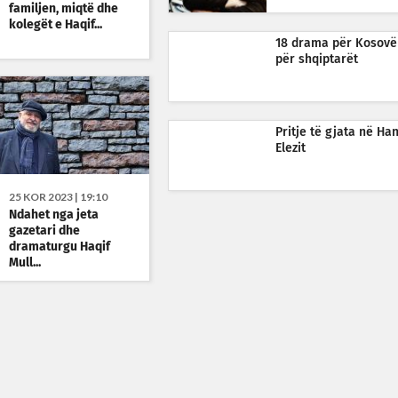
familjen, miqtë dhe
kolegët e Haqif...
18 drama për Kosovë
për shqiptarët
Pritje të gjata në Han
Elezit
25 KOR 2023 | 19:10
Ndahet nga jeta
gazetari dhe
dramaturgu Haqif
Mull...