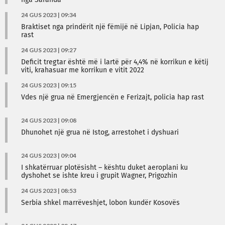
nga Saranda
24 GUS 2023 | 09:34
Braktiset nga prindërit një fëmijë në Lipjan, Policia hap
rast
24 GUS 2023 | 09:27
Deficit tregtar është më i lartë për 4,4% në korrikun e këtij
viti, krahasuar me korrikun e vitit 2022
24 GUS 2023 | 09:15
Vdes një grua në Emergjencën e Ferizajt, policia hap rast
24 GUS 2023 | 09:08
Dhunohet një grua në Istog, arrestohet i dyshuari
24 GUS 2023 | 09:04
I shkatërruar plotësisht – kështu duket aeroplani ku
dyshohet se ishte kreu i grupit Wagner, Prigozhin
24 GUS 2023 | 08:53
Serbia shkel marrëveshjet, lobon kundër Kosovës