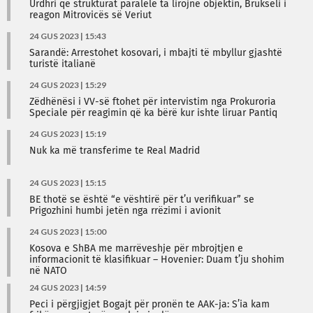
Urdhri që strukturat paralele ta lirojnë objektin, Brukseli i
reagon Mitrovicës së Veriut
24 GUS 2023 | 15:43
Sarandë: Arrestohet kosovari, i mbajti të mbyllur gjashtë
turistë italianë
24 GUS 2023 | 15:29
Zëdhënësi i VV-së ftohet për intervistim nga Prokuroria
Speciale për reagimin që ka bërë kur ishte liruar Pantiq
24 GUS 2023 | 15:19
Nuk ka më transferime te Real Madrid
24 GUS 2023 | 15:15
BE thotë se është “e vështirë për t’u verifikuar” se
Prigozhini humbi jetën nga rrëzimi i avionit
24 GUS 2023 | 15:00
Kosova e ShBA me marrëveshje për mbrojtjen e
informacionit të klasifikuar – Hovenier: Duam t’ju shohim
në NATO
24 GUS 2023 | 14:59
Peci i përgjigjet Bogajt për pronën te AAK-ja: S’ia kam