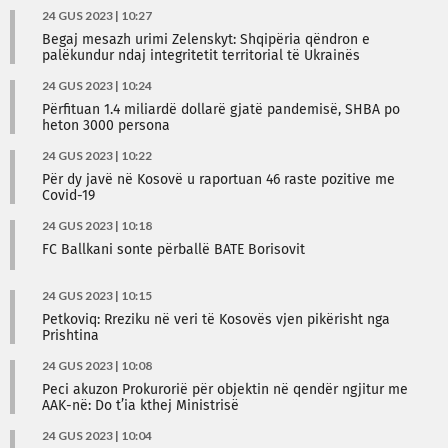
24 GUS 2023 | 10:27
Begaj mesazh urimi Zelenskyt: Shqipëria qëndron e
palëkundur ndaj integritetit territorial të Ukrainës
24 GUS 2023 | 10:24
Përfituan 1.4 miliardë dollarë gjatë pandemisë, SHBA po
heton 3000 persona
24 GUS 2023 | 10:22
Për dy javë në Kosovë u raportuan 46 raste pozitive me
Covid-19
24 GUS 2023 | 10:18
FC Ballkani sonte përballë BATE Borisovit
24 GUS 2023 | 10:15
Petkoviq: Rreziku në veri të Kosovës vjen pikërisht nga
Prishtina
24 GUS 2023 | 10:08
Peci akuzon Prokurorië për objektin në qendër ngjitur me
AAK-në: Do t’ia kthej Ministrisë
24 GUS 2023 | 10:04