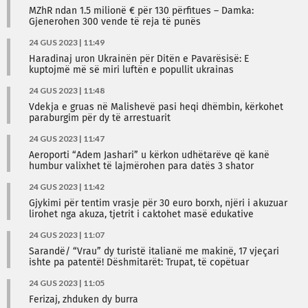
MZhR ndan 1.5 milionë € për 130 përfitues – Damka:
Gjenerohen 300 vende të reja të punës
24 GUS 2023 | 11:49
Haradinaj uron Ukrainën për Ditën e Pavarësisë: E
kuptojmë më së miri luftën e popullit ukrainas
24 GUS 2023 | 11:48
Vdekja e gruas në Malishevë pasi heqi dhëmbin, kërkohet
paraburgim për dy të arrestuarit
24 GUS 2023 | 11:47
Aeroporti “Adem Jashari” u kërkon udhëtarëve që kanë
humbur valixhet të lajmërohen para datës 3 shator
24 GUS 2023 | 11:42
Gjykimi për tentim vrasje për 30 euro borxh, njëri i akuzuar
lirohet nga akuza, tjetrit i caktohet masë edukative
24 GUS 2023 | 11:07
Sarandë/ “Vrau” dy turistë italianë me makinë, 17 vjeçari
ishte pa patentë! Dëshmitarët: Trupat, të copëtuar
24 GUS 2023 | 11:05
Ferizaj, zhduken dy burra