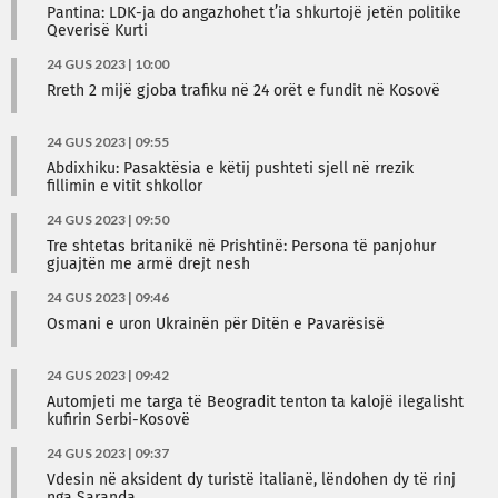
Pantina: LDK-ja do angazhohet t’ia shkurtojë jetën politike
Qeverisë Kurti
24 GUS 2023 | 10:00
Rreth 2 mijë gjoba trafiku në 24 orët e fundit në Kosovë
24 GUS 2023 | 09:55
Abdixhiku: Pasaktësia e këtij pushteti sjell në rrezik
fillimin e vitit shkollor
24 GUS 2023 | 09:50
Tre shtetas britanikë në Prishtinë: Persona të panjohur
gjuajtën me armë drejt nesh
24 GUS 2023 | 09:46
Osmani e uron Ukrainën për Ditën e Pavarësisë
24 GUS 2023 | 09:42
Automjeti me targa të Beogradit tenton ta kalojë ilegalisht
kufirin Serbi-Kosovë
24 GUS 2023 | 09:37
Vdesin në aksident dy turistë italianë, lëndohen dy të rinj