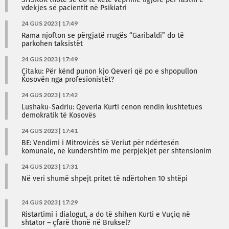
SHSKUK thotë se do të ketë veprime ligjore për rastin e
vdekjes së pacientit në Psikiatri
24 GUS 2023 | 17:49
Rama njofton se përgjatë rrugës “Garibaldi” do të
parkohen taksistët
24 GUS 2023 | 17:49
Çitaku: Për kënd punon kjo Qeveri që po e shpopullon
Kosovën nga profesionistët?
24 GUS 2023 | 17:42
Lushaku-Sadriu: Qeveria Kurti cenon rendin kushtetues
demokratik të Kosovës
24 GUS 2023 | 17:41
BE: Vendimi i Mitrovicës së Veriut për ndërtesën
komunale, në kundërshtim me përpjekjet për shtensionim
24 GUS 2023 | 17:31
Në veri shumë shpejt pritet të ndërtohen 10 shtëpi
24 GUS 2023 | 17:29
Ristartimi i dialogut, a do të shihen Kurti e Vuçiq në
shtator – çfarë thonë në Bruksel?