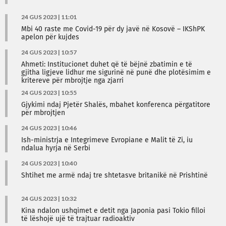
24 GUS 2023 | 11:01
Mbi 40 raste me Covid-19 për dy javë në Kosovë – IKShPK
apelon për kujdes
24 GUS 2023 | 10:57
Ahmeti: Institucionet duhet që të bëjnë zbatimin e të
gjitha ligjeve lidhur me sigurinë në punë dhe plotësimim e
kritereve për mbrojtje nga zjarri
24 GUS 2023 | 10:55
Gjykimi ndaj Pjetër Shalës, mbahet konferenca përgatitore
për mbrojtjen
24 GUS 2023 | 10:46
Ish-ministrja e Integrimeve Evropiane e Malit të Zi, iu
ndalua hyrja në Serbi
24 GUS 2023 | 10:40
Shtihet me armë ndaj tre shtetasve britanikë në Prishtinë
24 GUS 2023 | 10:32
Kina ndalon ushqimet e detit nga Japonia pasi Tokio filloi
të lëshojë ujë të trajtuar radioaktiv