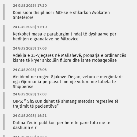
24 GUS 2023 | 17:20
Komisioni Disiplinor i MD-së e shkarkon Avokaten
Shtetërore
24 GUS 2023 | 17:10
Kërkohet masa e paraburgimit ndaj të dyshuarve për
hedhjen e granatave në Mitrovicë
24 GUS 2023 | 17:08
Vdekja e 35-vjeçares në Malishevë, pronarja e ordinancës
kishte të kryer shkollën fillore dhe ishte rrobaqepëse
24 GUS 2023 | 17:08
Aksident në rrugën Gjakovë-Deçan, vetura e mërgimtarit
nga Gjermania përplaset me një veturë me tabela të
Shqipërisë
24 GUS 2023 | 17:03
QIPS: ” ShSKUK duhet të shmang metodat regresive të
trajtimit të pacientëve”
24 GUS 2023 | 16:51
Dafina Zeqiri publikon për herë të parë foto me të
dashurin e ri
24 GUS 2023 | 16:38