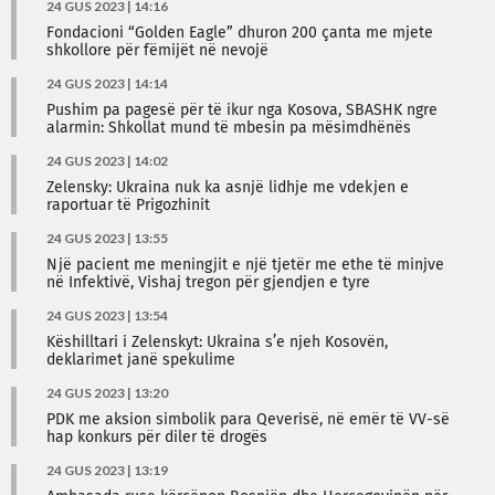
24 GUS 2023 | 14:16
Fondacioni “Golden Eagle” dhuron 200 çanta me mjete
shkollore për fëmijët në nevojë
24 GUS 2023 | 14:14
Pushim pa pagesë për të ikur nga Kosova, SBASHK ngre
alarmin: Shkollat mund të mbesin pa mësimdhënës
24 GUS 2023 | 14:02
Zelensky: Ukraina nuk ka asnjë lidhje me vdekjen e
raportuar të Prigozhinit
24 GUS 2023 | 13:55
Një pacient me meningjit e një tjetër me ethe të minjve
në Infektivë, Vishaj tregon për gjendjen e tyre
24 GUS 2023 | 13:54
Këshilltari i Zelenskyt: Ukraina s’e njeh Kosovën,
deklarimet janë spekulime
24 GUS 2023 | 13:20
PDK me aksion simbolik para Qeverisë, në emër të VV-së
hap konkurs për diler të drogës
24 GUS 2023 | 13:19