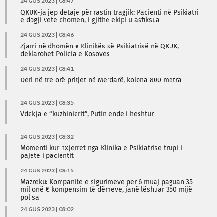
24 GUS 2023 | 08:47
QKUK-ja jep detaje për rastin tragjik: Pacienti në Psikiatri
e dogji vetë dhomën, i gjithë ekipi u asfiksua
24 GUS 2023 | 08:46
Zjarri në dhomën e Klinikës së Psikiatrisë në QKUK,
deklarohet Policia e Kosovës
24 GUS 2023 | 08:41
Deri në tre orë pritjet në Merdarë, kolona 800 metra
24 GUS 2023 | 08:35
Vdekja e “kuzhinierit”, Putin ende i heshtur
24 GUS 2023 | 08:32
Momenti kur nxjerret nga Klinika e Psikiatrisë trupi i
pajetë i pacientit
24 GUS 2023 | 08:15
Mazreku: Kompanitë e sigurimeve për 6 muaj paguan 35
milionë € kompensim të dëmeve, janë lëshuar 350 mijë
polisa
24 GUS 2023 | 08:02