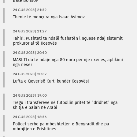
Bate Borisov
24 GUS 2023 | 21:52
Thënie të mençura nga Isaac Asimov
24 GUS 2023 | 21:27
Tahiri: Pushteti ta ndalë fushatën linçuese ndaj sistemit
prokurorial të Kosovës
24 GUS 2023 | 20:40
MAShTI do të ndajë nga 80 euro për një nxënës, aplikimi
nga nesër
24 GUS 2023 | 20:32
Lufta e Qeverisë Kurti kundër Kosovës!
24 GUS 2023 | 19:00
Tregu i transfereve në futbollin pritet të “dridhet” nga
shitja e Salah në Arabi
24 GUS 2023 | 18:56
Policët serbë pa mbështetjen e Beogradit dhe pa
mbrojtjen e Prishtinës