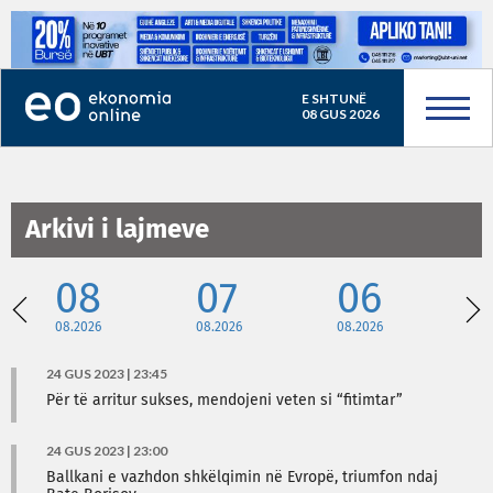
E SHTUNË
08 GUS 2026
Arkivi i lajmeve
08
07
06
08.2026
08.2026
08.2026
08
24 GUS 2023 | 23:45
Për të arritur sukses, mendojeni veten si “fitimtar”
24 GUS 2023 | 23:00
Ballkani e vazhdon shkëlqimin në Evropë, triumfon ndaj