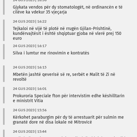
Gjykata vendos për dy stomatologët, në ordinancën e të
cilëve ka vdekur 35 vjeçarja
24 GUS 2023 | 16:22
Tejkaloi në vijë të plotë në rrugën Gjilan-Prishtinë,
kundërvajtësit i është shqiptuar gjoba në vlerë prej 150
euro
24 GUS 2023 | 16:17
Silva i lumtur me rinovimin e kontratës
24 GUS 2023 | 16:15
Mbetën jashtë qeverisë së re, serbët e Malit të Zi në
revoltë
24 GUS 2023 | 16:01
Prokuroria Speciale fton për intervistim edhe këshilltarin
e ministrit Vitia
24 GUS 2023 | 15:56
Kërkohet paraburgim për dy të arrestuarit për sulmin me
granatë dore në disa lokale në Mitrovicë
24 GUS 2023 | 15:44