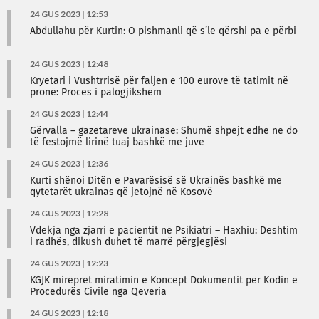
24 GUS 2023 | 12:53
Abdullahu për Kurtin: O pishmanli që s’le qërshi pa e përbi
24 GUS 2023 | 12:48
Kryetari i Vushtrrisë për faljen e 100 eurove të tatimit në
pronë: Proces i palogjikshëm
24 GUS 2023 | 12:44
Gërvalla – gazetareve ukrainase: Shumë shpejt edhe ne do
të festojmë lirinë tuaj bashkë me juve
24 GUS 2023 | 12:36
Kurti shënoi Ditën e Pavarësisë së Ukrainës bashkë me
qytetarët ukrainas që jetojnë në Kosovë
24 GUS 2023 | 12:28
Vdekja nga zjarri e pacientit në Psikiatri – Haxhiu: Dështim
i radhës, dikush duhet të marrë përgjegjësi
24 GUS 2023 | 12:23
KGJK mirëpret miratimin e Koncept Dokumentit për Kodin e
Procedurës Civile nga Qeveria
24 GUS 2023 | 12:18