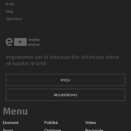
Prill
Maj
Qershor
Regjistrohuni për të shkarkuar dhe shfrytëzuar videot
në kualitet të lartë.
KYÇU
REGJISTROHU
Menu
Ekonomi
Politikë
Video
Sport
Opinione
Nacionale