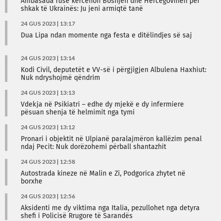
Ambasada ruse kërcënon Bosnjën dhe Hercegovinën për
shkak të Ukrainës: Ju jeni armiqtë tanë
24 GUS 2023 | 13:17
Dua Lipa ndan momente nga festa e ditëlindjes së saj
24 GUS 2023 | 13:14
Kodi Civil, deputetët e VV-së i përgjigjen Albulena Haxhiut:
Nuk ndryshojmë qëndrim
24 GUS 2023 | 13:13
Vdekja në Psikiatri – edhe dy mjekë e dy infermiere
pësuan shenja të helmimit nga tymi
24 GUS 2023 | 13:12
Pronari i objektit në Ulpianë paralajmëron kallëzim penal
ndaj Pecit: Nuk dorëzohemi përball shantazhit
24 GUS 2023 | 12:58
Autostrada kineze në Malin e Zi, Podgorica zhytet në
borxhe
24 GUS 2023 | 12:56
Aksidenti me dy viktima nga Italia, pezullohet nga detyra
shefi i Policisë Rrugore të Sarandës