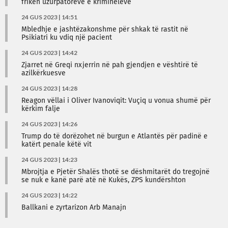
frikën uzurpatorëve e kriminelëve
24 GUS 2023 | 14:51
Mbledhje e jashtëzakonshme për shkak të rastit në
Psikiatri ku vdiq një pacient
24 GUS 2023 | 14:42
Zjarret në Greqi nxjerrin në pah gjendjen e vështirë të
azilkërkuesve
24 GUS 2023 | 14:28
Reagon vëllai i Oliver Ivanoviqit: Vuçiq u vonua shumë për
kërkim falje
24 GUS 2023 | 14:26
Trump do të dorëzohet në burgun e Atlantës për padinë e
katërt penale këtë vit
24 GUS 2023 | 14:23
Mbrojtja e Pjetër Shalës thotë se dëshmitarët do tregojnë
se nuk e kanë parë atë në Kukës, ZPS kundërshton
24 GUS 2023 | 14:22
Ballkani e zyrtarizon Arb Manajn