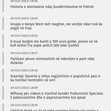
24 GUS 2023 | 18:48
Historia e atentateve ndaj kundërshtarëve të Putinit
24 GUS 2023 | 18:40
Gruaja e Kanye West nxit reagime, me veshje sikur nuk ka
asgjë në trup
24 GUS 2023 | 18:33
6 muaj burgim me kusht e 500 euro gjobë, pranoi se në
kufi tentoi t’ia jepte policit 500 lekë ryshfet
24 GUS 2023 | 18:27
Partizani pëson minimalisht në ndeshjen e parë ndaj
Astanas
24 GUS 2023 | 18:16
Krasniqi: Qeveria e shtyu regjistrimin e popullsisë pasi e
ka humbur kontrollin në veri
24 GUS 2023 | 18:09
Miftaraj për videon e Haxhiut kundër Prokurorisë Speciale:
E pabesueshme dhe e papranueshme kjo qasje
24 GUS 2023 | 18:04