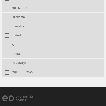
Kuriozitete
Intervista
Teknologji
Histori
Fun
Femra
Psikologji
ZGJEDHJET 2026