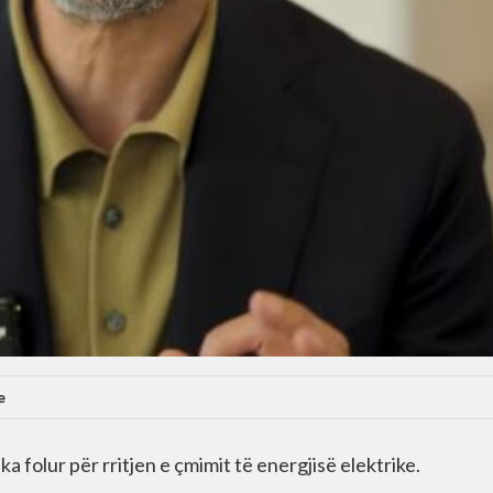
e
a folur për rritjen e çmimit të energjisë elektrike.