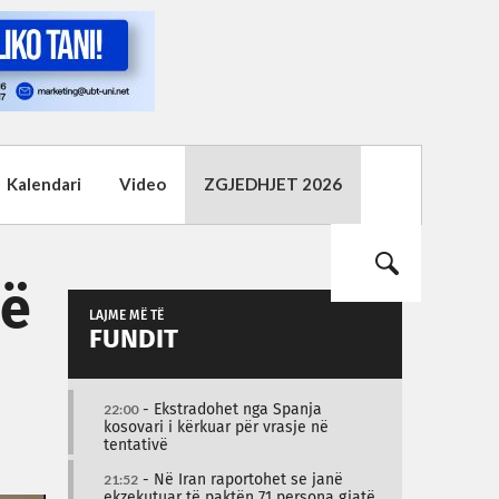
Kalendari
Video
ZGJEDHJET 2026
së
LAJME MË TË
FUNDIT
22:00
- Ekstradohet nga Spanja
kosovari i kërkuar për vrasje në
tentativë
21:52
- Në Iran raportohet se janë
ekzekutuar të paktën 71 persona gjatë