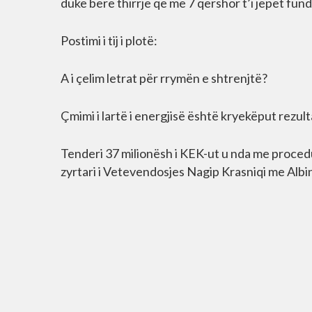
duke bërë thirrje që më 7 qershor t’i jepet fund
Postimi i tij i plotë:
A i çelim letrat për rrymën e shtrenjtë?
Çmimi i lartë i energjisë është kryekëput rezul
Tenderi 37 milionësh i KEK-ut u nda me proced
zyrtari i Vetevendosjes Nagip Krasniqi me Albin 