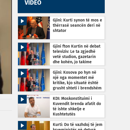
VIDEO
Gjini: Kurti synon të mos e
thërrasë seancën deri në
shtator
Gjini fton Kurtin në debat
televiziv: Le ta zgjedhë
vetë studion, gazetarin
dhe kohën, jo takime
private
Gjini: Kosova po hyn në
një nga momentet më
kritike, kjo situatë është
grusht shteti i brendshëm
KDI: Moskonstituimi i
Kuvendit brenda afatit do
të ishte shkelje e
Kushtetutës
Kurti: Do të vazhdoj të jem