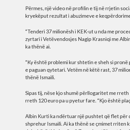
Përmes, një video në profilin e tij në rrjetin soc
kryekëput rezultat i abuzimeve e keqpërdorime
“Tenderi 37 milionësh i KEK-ut u nda me proce
zyrtari i Vetëvendosjes Nagip Krasniqi me Albin 
ka thënë ai.
“Ky është problemi kur shtetin e sheh si pronë p
e paguan qytetari. Vetëm në këtë rast, 37 mil
thënë Ismaili.
Sipas tij, nëse kjo shumë përllogaritet me rreth 
rreth 120 euro pa u pyetur fare. “Kjo është plaç
Albin Kurti ka ndërtuar një pushtet që flet për
shprehur Ismaili. Ai ka thënë se çmimet rriten