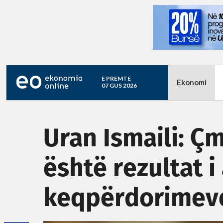
E PREMTE
Ekonomi
07 GUS 2026
Uran Ismaili: Çm
është rezultat 
keqpërdorimeve