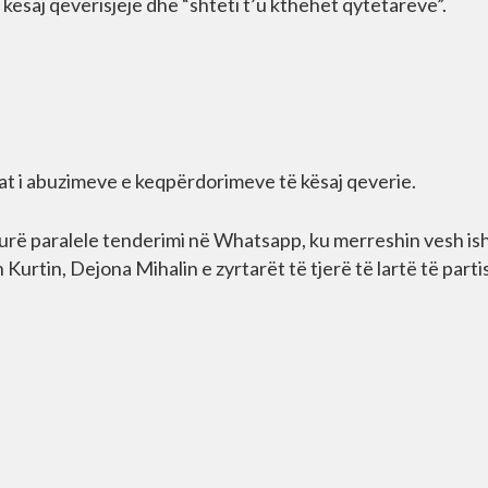
 kësaj qeverisjeje dhe “shteti t’u kthehet qytetarëve”.
tat i abuzimeve e keqpërdorimeve të kësaj qeverie.
urë paralele tenderimi në Whatsapp, ku merreshin vesh is
Kurtin, Dejona Mihalin e zyrtarët të tjerë të lartë të parti