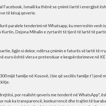
ial Facebook, Ismaili ka thënë se çmimi i lartë i energjisë ës
ve të kësaj qeverie.
durë paralele tenderimi në Whatsapp, ku merreshin vesh i
Kurtin, Dejona Mihalin e zyrtarët të tjerë të lartë të partis
artie, ligjin si dekor, ndërsa çmimin e faturës së lartë të r
ionë euro është vlera e pretenduar e keqpërdorimeve në KE
300 mijë familje në Kosovë, i bie që secilës familje t’i jenë 
kitje.
 drejtësi, por realisht qeveris me tenderë në WhatsApp”, ë
 kur nuk ka transparencë, konkurrencë dhe trajtim të baraba