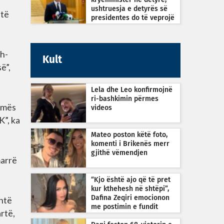
kryeministër në detyrë,
ushtruesja e detyrës së
htë
presidentes do të veprojë
sipas Kushtetutës
sh-
Kult
ë”,
Lela dhe Leo konfirmojnë
ri-bashkimin përmes
rymës
videos
K”, ka
Mateo poston këtë foto,
komenti i Brikenës merr
gjithë vëmendjen
marrë
“Kjo është ajo që të pret
kur kthehesh në shtëpi”,
Dafina Zeqiri emocionon
shtë
me postimin e fundit
rtë,