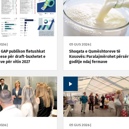
026 |
05 GUS 2026 |
i GAP publikon fletushkat
Shoqata e Qumështoreve të
ese për draft-buxhetet e
Kosovës: Paralajmërohet përsër
e për vitin 2027
goditje ndaj fermave
026 |
05 GUS 2026 |