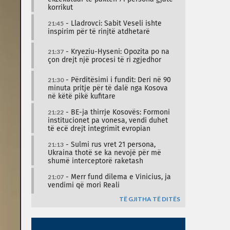
korrikut
21:45
- Lladrovci: Sabit Veseli ishte
inspirim për të rinjtë atdhetarë
21:37
- Kryeziu-Hyseni: Opozita po na
çon drejt një procesi të ri zgjedhor
21:30
- Përditësimi i fundit: Deri në 90
minuta pritje për të dalë nga Kosova
në këtë pikë kufitare
21:22
- BE-ja thirrje Kosovës: Formoni
institucionet pa vonesa, vendi duhet
të ecë drejt integrimit evropian
21:13
- Sulmi rus vret 21 persona,
Ukraina thotë se ka nevojë për më
shumë interceptorë raketash
21:07
- Merr fund dilema e Vinicius, ja
vendimi që mori Reali
TË GJITHA TË DITËS