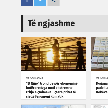
Të ngjashme
06 GUS 2026 |
06 GUS 2
“El Niño” tronditje për ekonominë
Dogana 
botërore: Nga moti ekstrem te
padekla
rritja e çmimeve – çfarë pritet të
flokëve
sjellë fenomeni klimatik