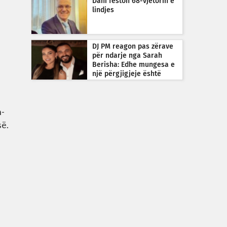
Dani feston 68-vjetorin e
lindjes
DJ PM reagon pas zërave
për ndarje nga Sarah
Berisha: Edhe mungesa e
një përgjigjeje është
përgjigje
h-
së.