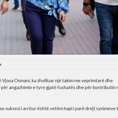
e
 Vjosa Osmani, ka zhvilluar një takim me veprimtarë dhe
ar për angazhimin e tyre gjatë fushatës dhe për kontributin 
e suksesi i arritur është vetëm hapi i parë drejt synimeve 