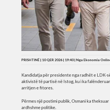
PRISHTINË | 10 QER 2026 | 19:40 |
Nga Ekonomia Onlin
Kandidatja për presidente nga radhët e LDK-së
aktivistë të partisë në Istog, ku i ka falënderu
arritjen e fitores.
Përmes një postimi publik, Osmani ka theksuar s
ardhshme politike.