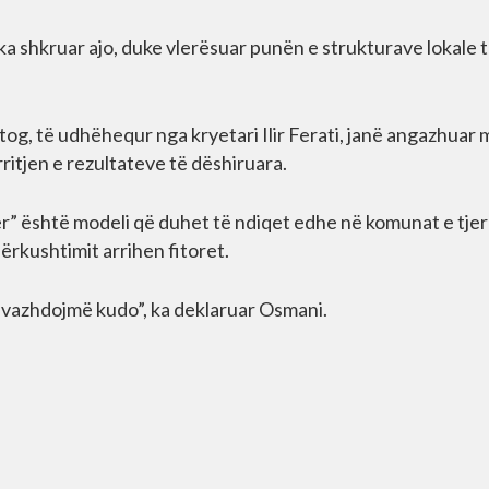
 ka shkruar ajo, duke vlerësuar punën e strukturave lokale 
tog, të udhëhequr nga kryetari Ilir Ferati, janë angazhuar 
ritjen e rezultateve të dëshiruara.
r” është modeli që duhet të ndiqet edhe në komunat e tjer
rkushtimit arrihen fitoret.
 vazhdojmë kudo”, ka deklaruar Osmani.