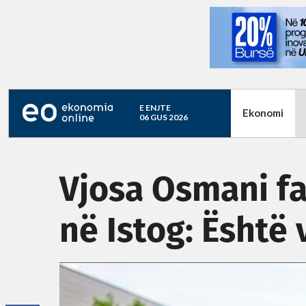
E ENJTE
Ekonomi
06 GUS 2026
Vjosa Osmani fa
në Istog: Është 