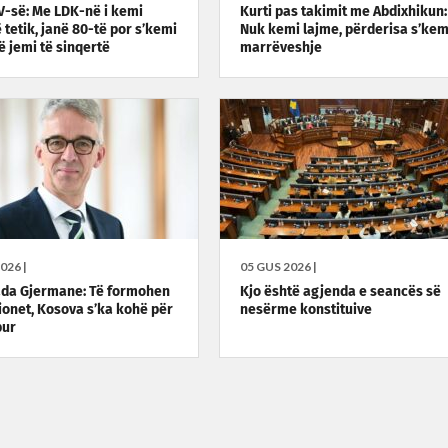
VV-së: Me LDK-në i kemi
Kurti pas takimit me Abdixhikun:
 tetik, janë 80-të por s’kemi
Nuk kemi lajme, përderisa s’kem
të jemi të sinqertë
marrëveshje
026 |
05 GUS 2026 |
da Gjermane: Të formohen
Kjo është agjenda e seancës së
cionet, Kosova s’ka kohë për
nesërme konstituive
bur