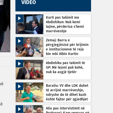
VIDEO
Kurti pas takimit me
Abdixhikun: Nuk kemi
lajme, përderisa s’kemi
marrëveshje
Zemaj: Barra e
përgjegjësisë për krijimin
e institucioneve të reja
bie mbi Albin Kurtin
Abdixhiku pas takimit të
GP: Më lejoni pak kohë,
nuk ka asgjë tjetër
në
Baraliu: VV dhe LDK duhet
të arrijnë marrëveshje,
ndryshe do të dihet kush
është fajtor për zgjedhjet
të
e reja
Aliu pas intervistimit në