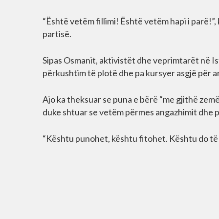
“Është vetëm fillimi! Është vetëm hapi i parë!”,
partisë.
Sipas Osmanit, aktivistët dhe veprimtarët në Is
përkushtim të plotë dhe pa kursyer asgjë për ar
Ajo ka theksuar se puna e bërë “me gjithë zemë
duke shtuar se vetëm përmes angazhimit dhe pë
“Kështu punohet, kështu fitohet. Kështu do të