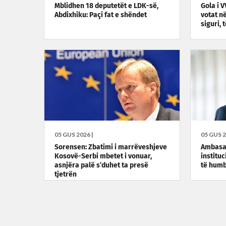
Mblidhen 18 deputetët e LDK-së,
Gola i 
Abdixhiku: Paçi fat e shëndet
votat në
siguri, 
05 GUS 2026 |
05 GUS 2
Sorensen: Zbatimi i marrëveshjeve
Ambasa
Kosovë-Serbi mbetet i vonuar,
institu
asnjëra palë s’duhet ta presë
të hum
tjetrën