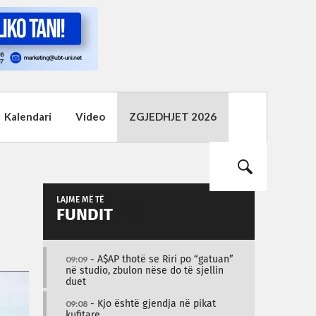
Kalendari
Video
ZGJEDHJET 2026
LAJME MË TË
FUNDIT
09:09
- A$AP thotë se Riri po “gatuan”
në studio, zbulon nëse do të sjellin
duet
09:08
- Kjo është gjendja në pikat
kufitare