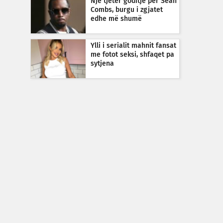
Një tjetër goditje për Sean
Combs, burgu i zgjatet
edhe më shumë
Ylli i serialit mahnit fansat
me fotot seksi, shfaqet pa
sytjena