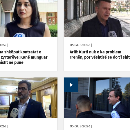
026 |
05 GUS 2026 |
 ua shkëput kontratat e
Arifi: Kurti nuk e ka problem
 zyrtarëve: Kanë munguar
rrenën, por vështirë se do t’i shi
isht në punë
026 |
05 GUS 2026 |