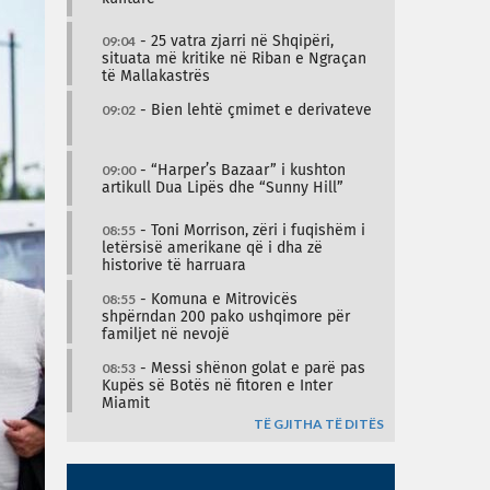
09:04
- 25 vatra zjarri në Shqipëri,
situata më kritike në Riban e Ngraçan
të Mallakastrës
09:02
- Bien lehtë çmimet e derivateve
09:00
- “Harper’s Bazaar” i kushton
artikull Dua Lipës dhe “Sunny Hill”
08:55
- Toni Morrison, zëri i fuqishëm i
letërsisë amerikane që i dha zë
historive të harruara
08:55
- Komuna e Mitrovicës
shpërndan 200 pako ushqimore për
familjet në nevojë
08:53
- Messi shënon golat e parë pas
Kupës së Botës në fitoren e Inter
Miamit
TË GJITHA TË DITËS