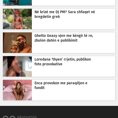
Në krizë me DJ PM? Sara shfaqet në
bregdetin grek
Ghetto Geasy vjen me këngë të re,
zbulon datën e publikimit
Loredana ‘thyen’ rrjetin, publikon
foto provokative
Enca provokon me paraqitjen e
fundit