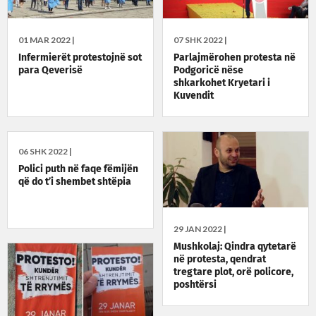
01 MAR 2022 |
07 SHK 2022 |
Infermierët protestojnë sot
Parlajmërohen protesta në
para Qeverisë
Podgoricë nëse
shkarkohet Kryetari i
Kuvendit
06 SHK 2022 |
Polici puth në faqe fëmijën
që do t’i shembet shtëpia
29 JAN 2022 |
Mushkolaj: Qindra qytetarë
në protesta, qendrat
tregtare plot, orë policore,
poshtërsi