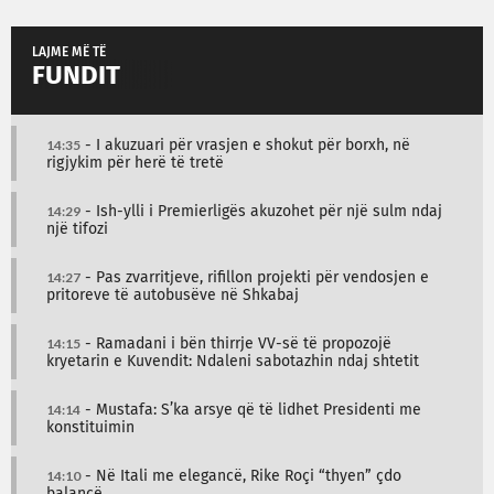
LAJME MË TË
FUNDIT
14:35
- I akuzuari për vrasjen e shokut për borxh, në
rigjykim për herë të tretë
14:29
- Ish-ylli i Premierligës akuzohet për një sulm ndaj
një tifozi
14:27
- Pas zvarritjeve, rifillon projekti për vendosjen e
pritoreve të autobusëve në Shkabaj
14:15
- Ramadani i bën thirrje VV-së të propozojë
kryetarin e Kuvendit: Ndaleni sabotazhin ndaj shtetit
14:14
- Mustafa: S’ka arsye që të lidhet Presidenti me
konstituimin
14:10
- Në Itali me elegancë, Rike Roçi “thyen” çdo