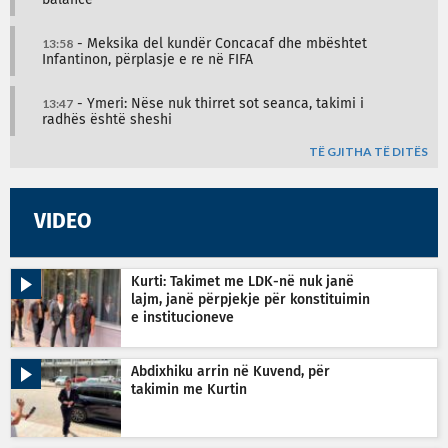
balancë
13:58
- Meksika del kundër Concacaf dhe mbështet
Infantinon, përplasje e re në FIFA
13:47
- Ymeri: Nëse nuk thirret sot seanca, takimi i
radhës është sheshi
TË GJITHA TË DITËS
VIDEO
Kurti: Takimet me LDK-në nuk janë
lajm, janë përpjekje për konstituimin
e institucioneve
Abdixhiku arrin në Kuvend, për
takimin me Kurtin