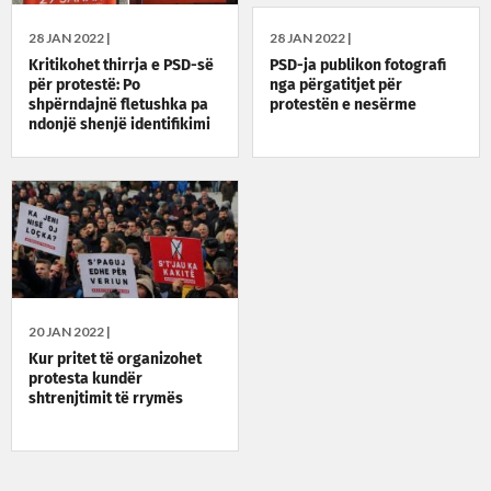
28 JAN 2022 |
28 JAN 2022 |
Kritikohet thirrja e PSD-së
PSD-ja publikon fotografi
për protestë: Po
nga përgatitjet për
shpërndajnë fletushka pa
protestën e nesërme
ndonjë shenjë identifikimi
20 JAN 2022 |
Kur pritet të organizohet
protesta kundër
shtrenjtimit të rrymës