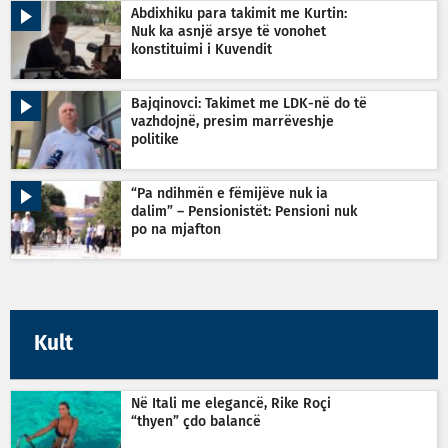
Abdixhiku para takimit me Kurtin:
Nuk ka asnjë arsye të vonohet
konstituimi i Kuvendit
Bajqinovci: Takimet me LDK-në do të
vazhdojnë, presim marrëveshje
politike
“Pa ndihmën e fëmijëve nuk ia
dalim” – Pensionistët: Pensioni nuk
po na mjafton
Kult
Në Itali me elegancë, Rike Roçi
“thyen” çdo balancë