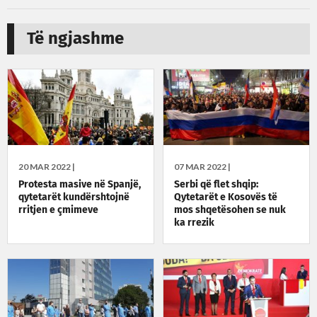
Të ngjashme
20 MAR 2022 |
07 MAR 2022 |
Protesta masive në Spanjë,
Serbi që flet shqip:
qytetarët kundërshtojnë
Qytetarët e Kosovës të
rritjen e çmimeve
mos shqetësohen se nuk
ka rrezik