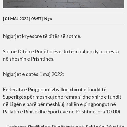
| 01 MAJ 2022 | 08:57 |
Nga
Ngjarjet kryesore të ditës së sotme.
Sot në Ditën e Punëtorëve do të mbahen dy protesta
në sheshin e Prishtinës.
Ngjarjet e datës 1 maj 2022:
Federata e Pingponut zhvillon xhirot e fundit të
Superligës për meshkuj dhe femra si dhe xhiro e fundit
në Ligën e parë për meshkuj. sallën e pingpongut në
Pallatin e Rinisë dhe Sporteve në Prishtinë, ora 10:00)
– Federata Sindikale e Punëtorëve të Sektorin Privat te