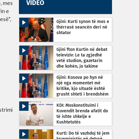
e, mes
VIDEO
in e
esë”,
Gjini: Kurti synon të mos e
thërrasë seancën deri në
shtator
Gjini fton Kurtin në debat
televiziv: Le ta zgjedhë
vetë studion, gazetarin
dhe kohën, jo takime
private
Gjini: Kosova po hyn në
një nga momentet më
kritike, kjo situatë është
grusht shteti i brendshëm
KDI: Moskonstituimi i
strimi
Kuvendit brenda afatit do
të ishte shkelje e
Kushtetutës
Kurti: Do të vazhdoj të jem