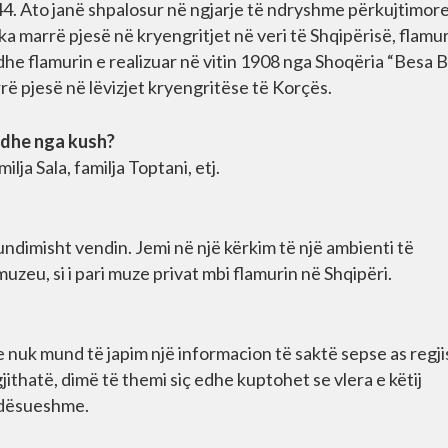
944. Ato janë shpalosur në ngjarje të ndryshme përkujtimor
i ka marrë pjesë në kryengritjet në veri të Shqipërisë, flamur
edhe flamurin e realizuar në vitin 1908 nga Shoqëria “Besa B
ë pjesë në lëvizjet kryengritëse të Korçës.
r dhe nga kush?
ilja Sala, familja Toptani, etj.
dimisht vendin. Jemi në një kërkim të një ambienti të
muzeu, si i pari muze privat mbi flamurin në Shqipëri.
se nuk mund të japim një informacion të saktë sepse as regji
thatë, dimë të themi siç edhe kuptohet se vlera e këtij
ndësueshme.