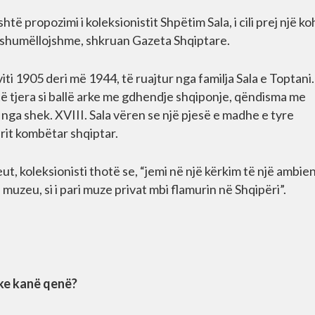
të propozimi i koleksionistit Shpëtim Sala, i cili prej një ko
ë shumëllojshme, shkruan Gazeta Shqiptare.
ti 1905 deri më 1944, të ruajtur nga familja Sala e Toptani
ë tjera si ballë arke me gdhendje shqiponje, qëndisma me
 nga shek. XVIII. Sala vëren se një pjesë e madhe e tyre
rit kombëtar shqiptar.
 koleksionisti thotë se, “jemi në një kërkim të një ambien
 muzeu, si i pari muze privat mbi flamurin në Shqipëri”.
rike kanë qenë?