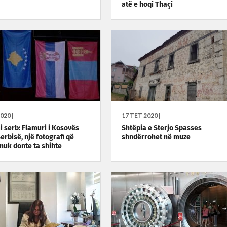
atë e hoqi Thaçi
020 |
17 TET 2020 |
 serb: Flamuri i Kosovës
Shtëpia e Sterjo Spasses
erbisë, një fotografi që
shndërrohet në muze
nuk donte ta shihte