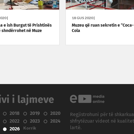
020 |
18 GUS 2020 |
a e ish Burgut të Prishtinës
Muzeu që ruan sekretin e “Coca-
të shndërrohet në Muze
Cola
ivi i lajmeve
2018
2019
2020
Regjistrohuni për të shkarku
2022
2023
2024
shfrytëzuar videot në kualitet
Korrik
lartë.
2026