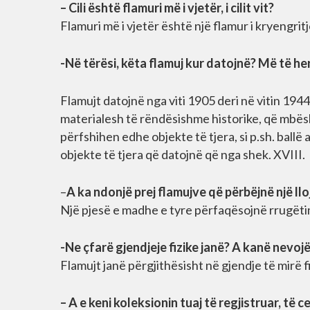
– Cili është flamuri më i vjetër, i cilit vit?
Flamuri më i vjetër është një flamur i kryengritj
-Në tërësi, këta flamuj kur datojnë? Më të her
Flamujt datojnë nga viti 1905 deri në vitin 1
materialesh të rëndësishme historike, që mbësh
përfshihen edhe objekte të tjera, si p.sh. ball
objekte të tjera që datojnë që nga shek. XVIII.
–
A ka ndonjë prej flamujve që përbëjnë një lloj
Një pjesë e madhe e tyre përfaqësojnë rrugëti
-Ne çfarë gjendjeje fizike janë? A kanë nevoj
Flamujt janë përgjithësisht në gjendje të mirë 
– A e keni koleksionin tuaj të regjistruar, të 