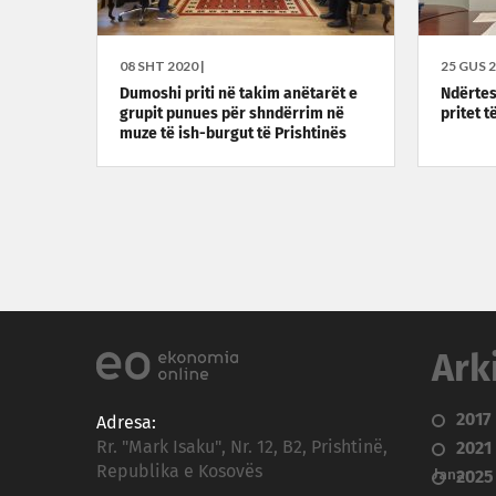
08 SHT 2020 |
25 GUS 2
Dumoshi priti në takim anëtarët e
Ndërtes
grupit punues për shndërrim në
pritet 
muze të ish-burgut të Prishtinës
Ark
2017
Adresa:
Rr. "Mark Isaku", Nr. 12, B2, Prishtinë,
2021
Republika e Kosovës
Janar
2025