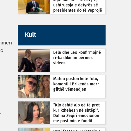
kryeministër në detyrë,
ushtruesja e detyrës së
presidentes do të veprojë
sipas Kushtetutës
Kult
shmëri
do
Lela dhe Leo konfirmojnë
e
ri-bashkimin përmes
videos
Mateo poston këtë foto,
komenti i Brikenës merr
gjithë vëmendjen
“Kjo është ajo që të pret
kur kthehesh në shtëpi”,
.
Dafina Zeqiri emocionon
me postimin e fundit