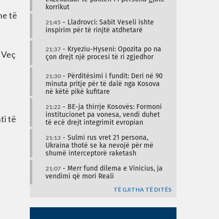
korrikut
he të
21:45
- Lladrovci: Sabit Veseli ishte
inspirim për të rinjtë atdhetarë
21:37
- Kryeziu-Hyseni: Opozita po na
. Veç
çon drejt një procesi të ri zgjedhor
21:30
- Përditësimi i fundit: Deri në 90
minuta pritje për të dalë nga Kosova
në këtë pikë kufitare
21:22
- BE-ja thirrje Kosovës: Formoni
institucionet pa vonesa, vendi duhet
ti të
të ecë drejt integrimit evropian
21:13
- Sulmi rus vret 21 persona,
Ukraina thotë se ka nevojë për më
shumë interceptorë raketash
21:07
- Merr fund dilema e Vinicius, ja
vendimi që mori Reali
TË GJITHA TË DITËS