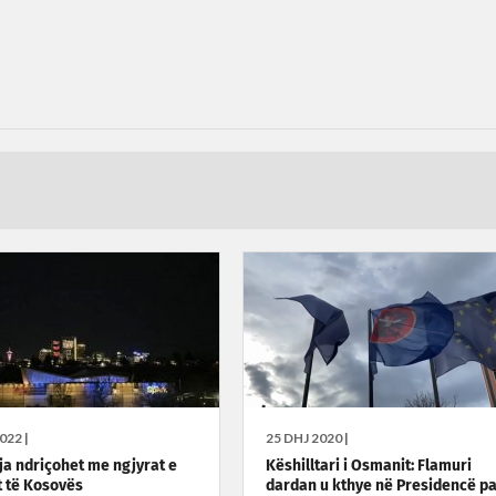
022 |
25 DHJ 2020 |
a ndriçohet me ngjyrat e
Këshilltari i Osmanit: Flamuri
t të Kosovës
dardan u kthye në Presidencë pa