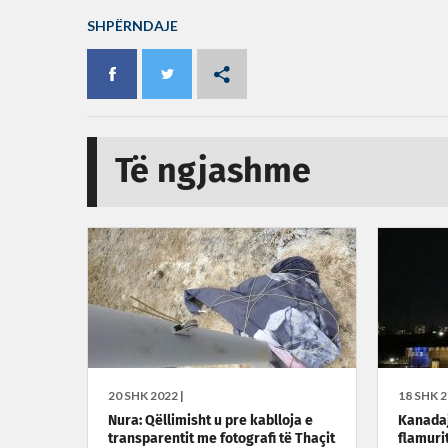
SHPËRNDAJE
Të ngjashme
20 SHK 2022 |
18 SHK 2
Nura: Qëllimisht u pre kablloja e
Kanadaj
transparentit me fotografi të Thaçit
flamuri