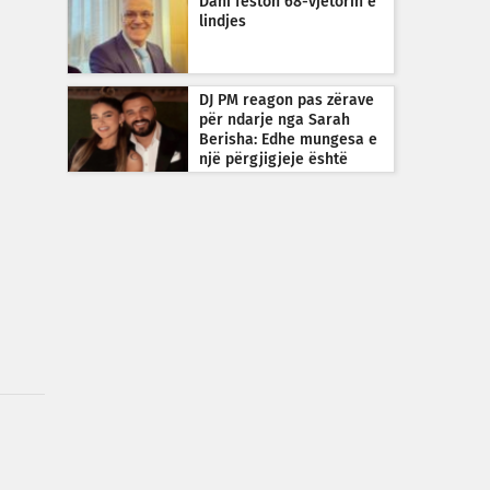
Dani feston 68-vjetorin e
lindjes
DJ PM reagon pas zërave
për ndarje nga Sarah
Berisha: Edhe mungesa e
një përgjigjeje është
përgjigje