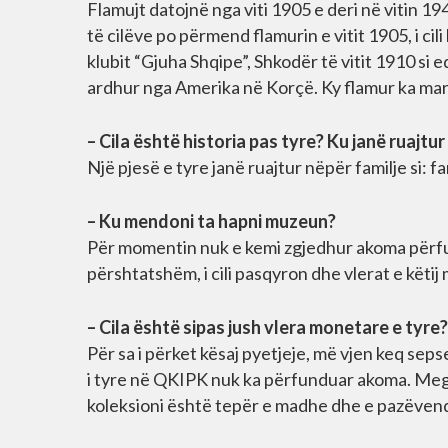
Flamujt datojnë nga viti 1905 e deri në vitin 1
të cilëve po përmend flamurin e vitit 1905, i cil
klubit “Gjuha Shqipe”, Shkodër të vitit 1910 si 
ardhur nga Amerika në Korçë. Ky flamur ka marr
– Cila është historia pas tyre? Ku janë ruajtu
Një pjesë e tyre janë ruajtur nëpër familje si: fam
– Ku mendoni ta hapni muzeun?
Për momentin nuk e kemi zgjedhur akoma përfun
përshtatshëm, i cili pasqyron dhe vlerat e këtij 
– Cila është sipas jush vlera monetare e tyre?
Për sa i përket kësaj pyetjeje, më vjen keq sep
i tyre në QKIPK nuk ka përfunduar akoma. Megji
koleksioni është tepër e madhe dhe e pazëve