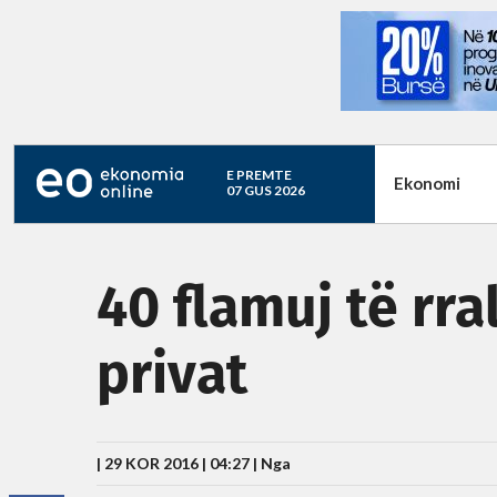
E PREMTE
Ekonomi
07 GUS 2026
40 flamuj të rr
privat
| 29 KOR 2016 | 04:27 |
Nga