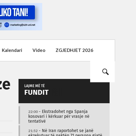
Kalendari
Video
ZGJEDHJET 2026
ze
LAJME MË TË
FUNDIT
22:00
- Ekstradohet nga Spanja
kosovari i kërkuar për vrasje në
tentativë
21:52
- Në Iran raportohet se janë
ekzekutuar të paktën 71 persona gjatë