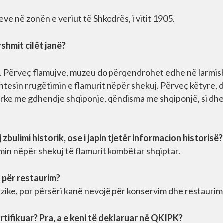
eve në zonën e veriut të Shkodrës, i vitit 1905.
shmit cilët janë?
944. Përveç flamujve, muzeu do përqendrohet edhe në larmi
tesin rrugëtimin e flamurit nëpër shekuj. Përveç këtyre, 
ë arke me gdhendje shqiponje, qëndisma me shqiponjë, si dh
 zbulimi historik, ose i japin tjetër informacion historisë?
min nëpër shekuj të flamurit kombëtar shqiptar.
ë për restaurim?
fizike, por përsëri kanë nevojë për konservim dhe restaurim
certifikuar? Pra, a e keni të deklaruar në QKIPK?