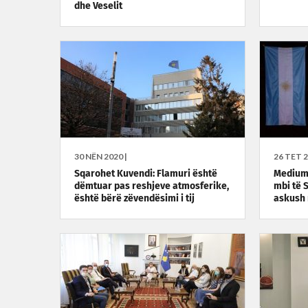
dhe Veselit
30 NËN 2020 |
26 TET 2
Sqarohet Kuvendi: Flamuri është
Mediumi
dëmtuar pas reshjeve atmosferike,
mbi të S
është bërë zëvendësimi i tij
askush 