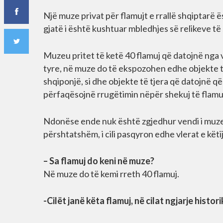
Një muze privat për flamujt e rrallë shqiptarë ësh
gjatë i është kushtuar mbledhjes së relikeve t
Muzeu pritet të ketë 40 flamuj që datojnë nga vi
tyre, në muze do të ekspozohen edhe objekte t
shqiponjë, si dhe objekte të tjera që datojnë që
përfaqësojnë rrugëtimin nëpër shekuj të flamu
Ndonëse ende nuk është zgjedhur vendi i muzeut,
përshtatshëm, i cili pasqyron edhe vlerat e këtij
– Sa flamuj do keni në muze?
Në muze do të kemi rreth 40 flamuj.
-Cilët janë këta flamuj, në cilat ngjarje histo