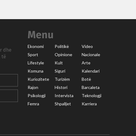
Menu
Ekonomi
Politikë
Video
ar dhe
Sport
Opinione
Nacionale
 të
Lifestyle
Kult
Arte
Komuna
Siguri
Kalendari
Kuriozitete
Turizëm
Botë
Rajon
Histori
Barcaleta
Psikologji
Intervista
Teknologji
Femra
Shpalljet
Karriera