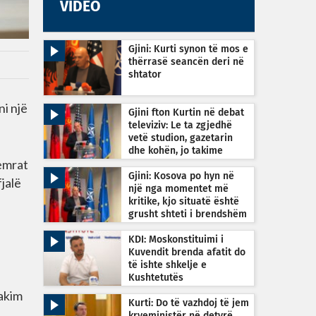
VIDEO
Gjini: Kurti synon të mos e
thërrasë seancën deri në
shtator
ni një
Gjini fton Kurtin në debat
televiziv: Le ta zgjedhë
vetë studion, gazetarin
dhe kohën, jo takime
femrat
private
Gjini: Kosova po hyn në
jalë
një nga momentet më
kritike, kjo situatë është
grusht shteti i brendshëm
KDI: Moskonstituimi i
Kuvendit brenda afatit do
të ishte shkelje e
Kushtetutës
takim
Kurti: Do të vazhdoj të jem