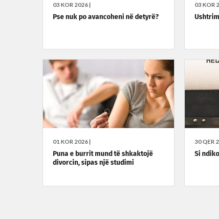
03 KOR 2026 |
03 KOR 2
Pse nuk po avancoheni në detyrë?
Ushtrim
01 KOR 2026 |
30 QER 2
Puna e burrit mund të shkaktojë
Si ndik
divorcin, sipas një studimi