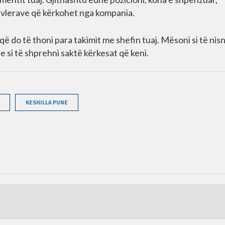
a vlerave që kërkohet nga kompania.
që do të thoni para takimit me shefin tuaj. Mësoni si të nisn
he si të shprehni saktë kërkesat që keni.
KESHILLA PUNE