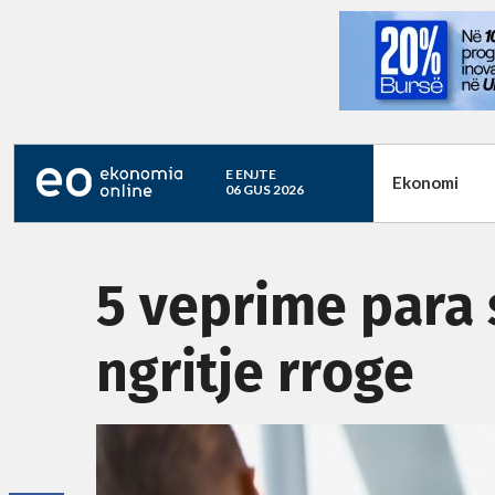
E ENJTE
Ekonomi
06 GUS 2026
5 veprime para 
ngritje rroge