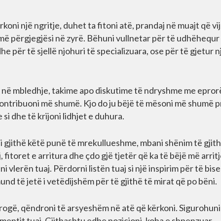
rkoni një ngritje, duhet ta fitoni atë, prandaj në muajt që vi
humë përgjegjësi në zyrë. Bëhuni vullnetar për të udhëhequr
e për të sjellë njohuri të specializuara, ose për të gjetur n
ë në mbledhje, takime apo diskutime të ndryshme me epror
ë kontribuoni më shumë. Kjo do ju bëjë të mësoni më shumë p
si dhe të krijoni lidhjet e duhura.
 gjithë këtë punë të mrekullueshme, mbani shënim të gjit
, fitoret e arritura dhe çdo gjë tjetër që ka të bëjë më arrit
 vlerën tuaj. Përdorni listën tuaj si një inspirim për të bis
und të jetë i vetëdijshëm për të gjithë të mirat që po bëni.
 rrogë, qëndroni të arsyeshëm në atë që kërkoni. Sigurohuni
entit tuaj. Gjithashtu edhe pozicioni, koha e shpenzuar,