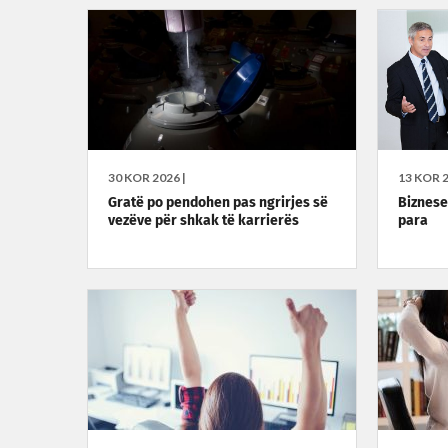
30 KOR 2026 |
13 KOR 2
Gratë po pendohen pas ngrirjes së
Biznese 
vezëve për shkak të karrierës
para