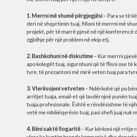
1. Merrni më shumë përgjegjësi
– Para se të kë
deri në shqyrtimin tuaj, filloni të merrni më s
projekt, për të marrë pjesë në një konferencë dh
zgjidhje për një problem në ekip etj.
2. Bashkohuni në diskutime
– Kur merrni pjes
apo kolegët tuaj, sigurohuni që të flisni ose t
tyre, të prezantoni më mirë veten tuaj para tyre 
3. Vlerësojeni
vetveten
– Ndërkohë që po bëni
arritjet tuaja, email-et që lavdërojnë punën tuaj
tuaja profesionale. Është e rëndësishme të njihni
vetë me mbikëqyrësin tuaj, pasi shefi juaj nuk m
4. Bëni saktë llogaritë
– Kur kërkoni një rritje
vlera ka kuptim brenda kompanisë dhe departam