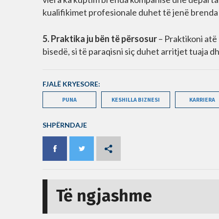
kualifikimet profesionale duhet të jenë brend
5. Praktika ju bën të përsosur
– Praktikoni atë 
bisedë, si të paraqisni siç duhet arritjet tuaja d
FJALË KRYESORE:
PUNA
KESHILLA BIZNESI
KARRIERA
SHPËRNDAJE
Të ngjashme