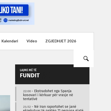
Kalendari
Video
ZGJEDHJET 2026
LAJME MË TË
FUNDIT
22:00
- Ekstradohet nga Spanja
kosovari i kërkuar për vrasje në
tentativë
21:52
- Në Iran raportohet se janë
ekzekutuar të paktën 71 persona gjatë