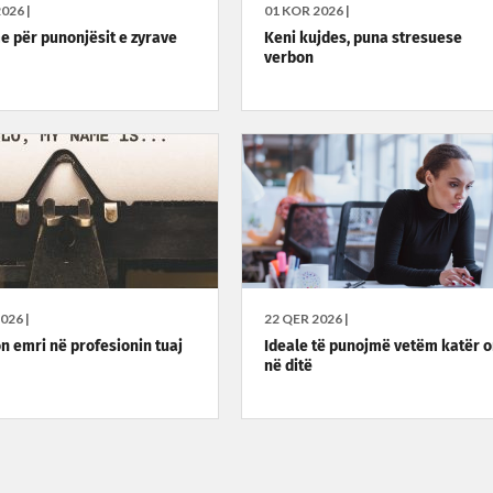
026 |
01 KOR 2026 |
e për punonjësit e zyrave
Keni kujdes, puna stresuese
verbon
026 |
22 QER 2026 |
on emri në profesionin tuaj
Ideale të punojmë vetëm katër o
në ditë