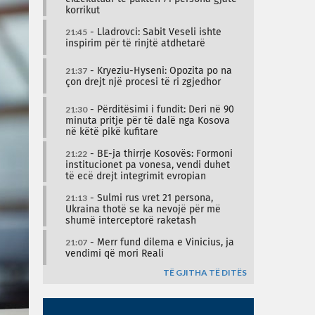
korrikut
21:45
- Lladrovci: Sabit Veseli ishte
inspirim për të rinjtë atdhetarë
21:37
- Kryeziu-Hyseni: Opozita po na
çon drejt një procesi të ri zgjedhor
21:30
- Përditësimi i fundit: Deri në 90
minuta pritje për të dalë nga Kosova
në këtë pikë kufitare
21:22
- BE-ja thirrje Kosovës: Formoni
institucionet pa vonesa, vendi duhet
të ecë drejt integrimit evropian
21:13
- Sulmi rus vret 21 persona,
Ukraina thotë se ka nevojë për më
shumë interceptorë raketash
21:07
- Merr fund dilema e Vinicius, ja
vendimi që mori Reali
TË GJITHA TË DITËS