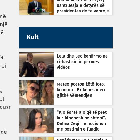
kryeministër në detyrë,
ushtruesja e detyrës së
presidentes do të veprojë
jnë
sipas Kushtetutës
 një
jë
Kult
ët
Lela dhe Leo konfirmojnë
ri-bashkimin përmes
rej
videos
Mateo poston këtë foto,
ha
komenti i Brikenës merr
gjithë vëmendjen
jet
eduar
“Kjo është ajo që të pret
kur kthehesh në shtëpi”,
Dafina Zeqiri emocionon
me postimin e fundit
 që