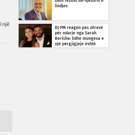
Dani feston 68-vjetorin e
lindjes
i një
DJ PM reagon pas zërave
për ndarje nga Sarah
Berisha: Edhe mungesa e
një përgjigjeje është
përgjigje