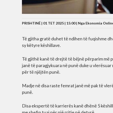
PRISHTINË | 01 TET 2025 | 15:00 |
Nga Ekonomia Onlin
Të gjitha gratë duhet të ndihen të fuqishme dhe 
sy këtyre këshillave.
Të gjithë kanë të drejtë të bëjnë përparim më p
janë të paragjykuara në punë duke u vlerësuar
për të njëjtën punë.
Madje në disa raste femrat janë më pak të vle
punë.
Disa ekspertë të karrierës kanë dhënë 5 këshill
me shefin tuaj për një rritje në detyrë.