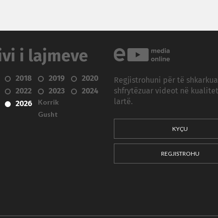
ivi i lajmeve
2018
2019
2020
Regjistrohuni për të shkarku
2022
2023
2024
shfrytëzuar videot në kualitet
Korrik
lartë.
2026
Gusht
KYÇU
REGJISTROHU