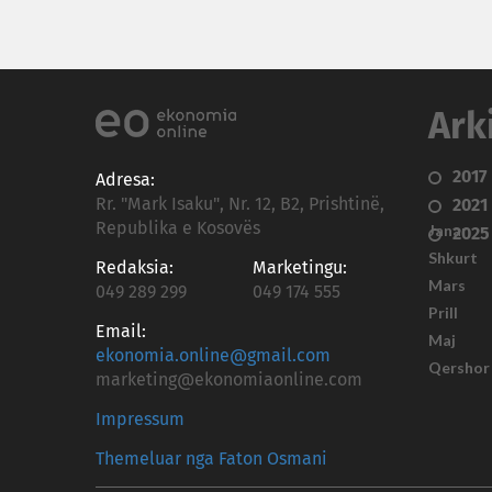
Ark
2017
Adresa:
Rr. "Mark Isaku", Nr. 12, B2, Prishtinë,
2021
Republika e Kosovës
Janar
2025
Shkurt
Redaksia:
Marketingu:
Mars
049 289 299
049 174 555
Prill
Email:
Maj
ekonomia.online@gmail.com
Qershor
marketing@ekonomiaonline.com
Impressum
Themeluar nga Faton Osmani