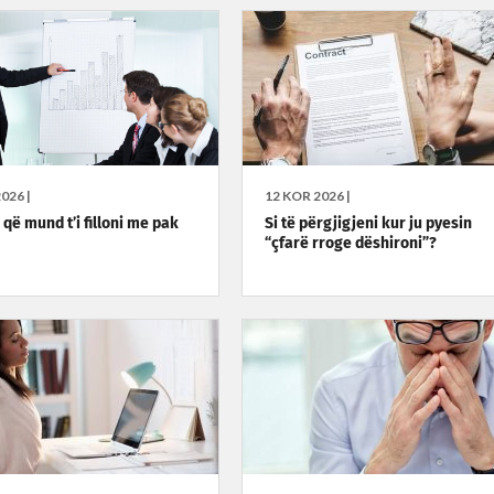
026 |
12 KOR 2026 |
që mund t’i filloni me pak
Si të përgjigjeni kur ju pyesin
“çfarë rroge dëshironi”?