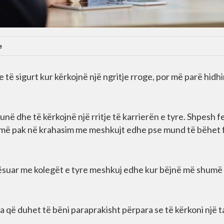
e
të sigurt kur kërkojnë një ngritje rroge, por më parë hidhi
unë dhe të kërkojnë një rritje të karrierën e tyre. Shpesh 
 më pak në krahasim me meshkujt edhe pse mund të bëhet f
rësuar me kolegët e tyre meshkuj edhe kur bëjnë më shumë
a që duhet të bëni paraprakisht përpara se të kërkoni një 