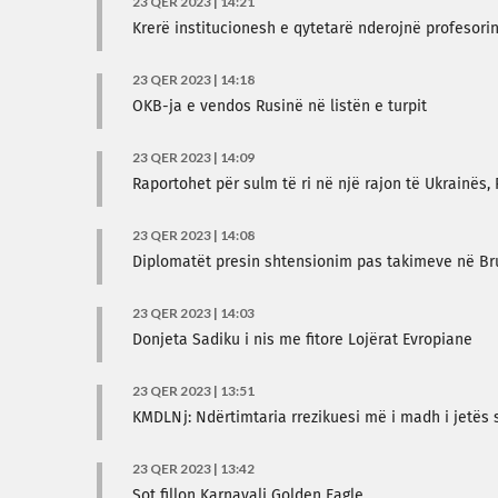
23 QER 2023 | 14:21
Krerë institucionesh e qytetarë nderojnë profesori
23 QER 2023 | 14:18
OKB-ja e vendos Rusinë në listën e turpit
23 QER 2023 | 14:09
Raportohet për sulm të ri në një rajon të Ukrainës,
23 QER 2023 | 14:08
Diplomatët presin shtensionim pas takimeve në Br
23 QER 2023 | 14:03
Donjeta Sadiku i nis me fitore Lojërat Evropiane
23 QER 2023 | 13:51
KMDLNj: Ndërtimtaria rrezikuesi më i madh i jetës
23 QER 2023 | 13:42
Sot fillon Karnavali Golden Eagle