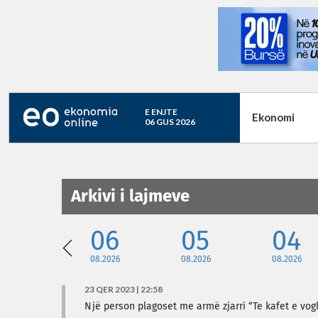
E ENJTE
Ekonomi
06 GUS 2026
Arkivi i lajmeve
06
05
04
08.2026
08.2026
08.2026
23 QER 2023 | 22:58
Një person plagoset me armë zjarri “Te kafet e vogla