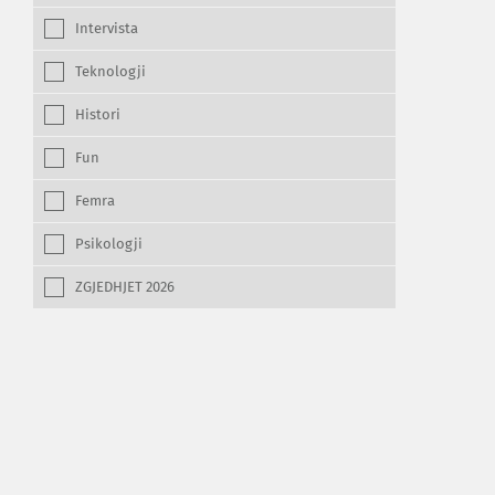
Intervista
Teknologji
Histori
Fun
Femra
Psikologji
ZGJEDHJET 2026