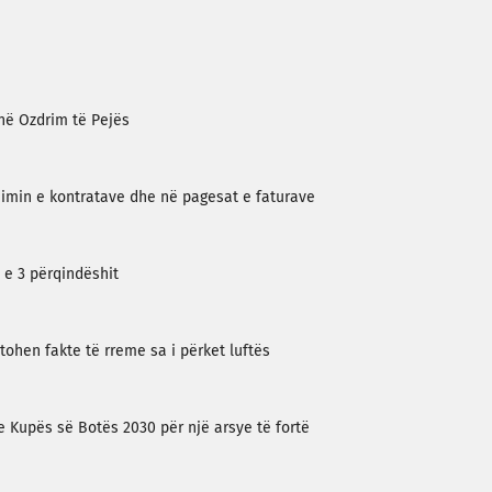
 në Ozdrim të Pejës
himin e kontratave dhe në pagesat e faturave
 e 3 përqindëshit
tohen fakte të rreme sa i përket luftës
e Kupës së Botës 2030 për një arsye të fortë