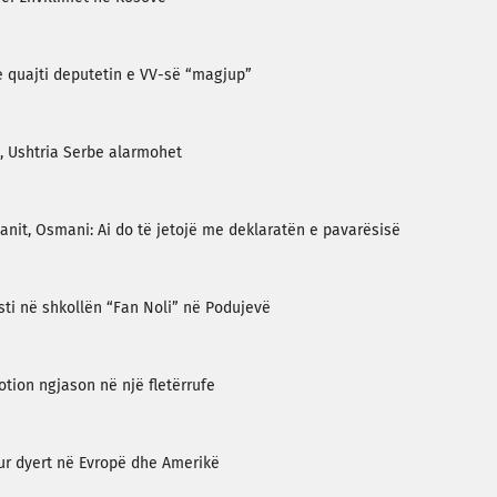
 e quajti deputetin e VV-së “magjup”
, Ushtria Serbe alarmohet
it, Osmani: Ai do të jetojë me deklaratën e pavarësisë
sti në shkollën “Fan Noli” në Podujevë
otion ngjason në një fletërrufe
ur dyert në Evropë dhe Amerikë