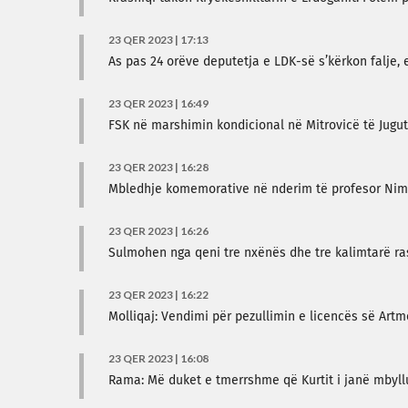
23 QER 2023 | 17:13
As pas 24 orëve deputetja e LDK-së s’kërkon falje,
23 QER 2023 | 16:49
FSK në marshimin kondicional në Mitrovicë të Jugut
23 QER 2023 | 16:28
Mbledhje komemorative në nderim të profesor Niman
23 QER 2023 | 16:26
Sulmohen nga qeni tre nxënës dhe tre kalimtarë ra
23 QER 2023 | 16:22
Molliqaj: Vendimi për pezullimin e licencës së Artm
23 QER 2023 | 16:08
Rama: Më duket e tmerrshme që Kurtit i janë mbyll