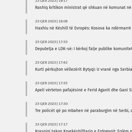
23 QER 2023 | 18:17
Rashiq kritikon ministrat që shkuan në komunat në
23 QER 2023 | 18:08
Haxhiu në Këshill të Evropës: Kosova ka ndërmarrë 
23 QER 2023 | 17:53
Deputetja e LDK-së: I kërkoj falje publike komunite
23 QER 2023 | 17:42
Kurti përkujton vëllezërit Bytyqi: U vranë nga Ser
23 QER 2023 | 17:35
Apeli vërteton pafajësinë e Ferid Aganit dhe Gani S
23 QER 2023 | 17:30
Tre policët që po mbahen në paraburgim në Serbi, do
23 QER 2023 | 17:17
Krasniqi takon Kryekëshilltarin e Erdoganit: Folëm 