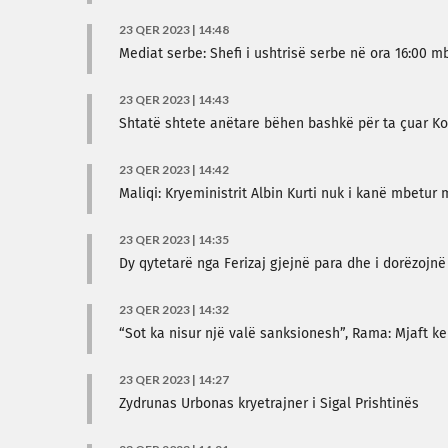
23 QER 2023 | 14:48
Mediat serbe: Shefi i ushtrisë serbe në ora 16:00
23 QER 2023 | 14:43
Shtatë shtete anëtare bëhen bashkë për ta çuar K
23 QER 2023 | 14:42
Maliqi: Kryeministrit Albin Kurti nuk i kanë mbetur 
23 QER 2023 | 14:35
Dy qytetarë nga Ferizaj gjejnë para dhe i dorëzojnë
23 QER 2023 | 14:32
“Sot ka nisur një valë sanksionesh”, Rama: Mjaft ke
23 QER 2023 | 14:27
Zydrunas Urbonas kryetrajner i Sigal Prishtinës