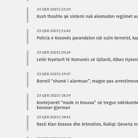
23 QER 2023 | 22:20
Kush thoshte që sistemi nuk akomodon regjimet au
23 QER 2023 | 21:42
Policia e Kosovës parandalon një sulm terrorist, 
23 QER 2023 | 20:24
Letër kryetarit të Komunës së Gjilanit, Alban Hysen
23 QER 2023 | 19:07
Borrell “shumë i alarmuar”, reagon pas arrestimeve
23 QER 2023 | 18:59
Kontejnerët “made in Kosova” në tregun ndërkombët
kosovar-gjerman
23 QER 2023 | 18:41
Rasti Klan Kosova dhe Artmotion, Rukiqi: Qeveria me