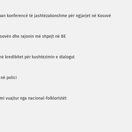
 mban konferencë të jashtëzakonshme për ngjarjet në Kosovë
osovën dhe rajonin më shpejt në BE
më kredibitet për kushtëzimin e dialogut
 në polici
mi vuajtur nga nacional-folkloristët