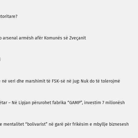
toritare?
kap arsenal armësh afër Komunës së Zveçanit
i
 në veri dhe marshimit të FSK-së në jug: Nuk do të tolerojmë
ar – Në Lipjan përurohet fabrika “GAMP”, investim 7 milionësh
 mentalitet “bolivarist” në garë për frikësim e mbyllje biznesesh