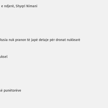
n e ndjerë, Shyqri Nimani
 Rusia nuk pranon të japë detaje për dronat nuklearë
uksel
 së punëtorëve