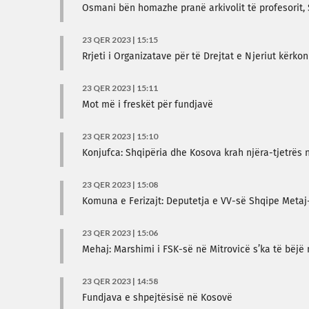
Osmani bën homazhe pranë arkivolit të profesorit,
23 QER 2023 | 15:15
Rrjeti i Organizatave për të Drejtat e Njeriut kër
23 QER 2023 | 15:11
Mot më i freskët për fundjavë
23 QER 2023 | 15:10
Konjufca: Shqipëria dhe Kosova krah njëra-tjetrës n
23 QER 2023 | 15:08
Komuna e Ferizajt: Deputetja e VV-së Shqipe Metaj-
23 QER 2023 | 15:06
Mehaj: Marshimi i FSK-së në Mitrovicë s’ka të bëjë 
23 QER 2023 | 14:58
Fundjava e shpejtësisë në Kosovë