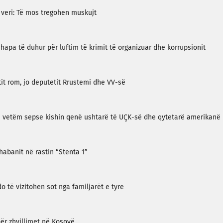
 veri: Të mos tregohen muskujt
hapa të duhur për luftim të krimit të organizuar dhe korrupsionit
tit rom, jo deputetit Rrustemi dhe VV-së
bia vetëm sepse kishin qenë ushtarë të UÇK-së dhe qytetarë amerikanë
habanit në rastin “Stenta 1”
 të vizitohen sot nga familjarët e tyre
për zhvillimet në Kosovë