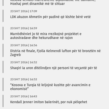
Kosova vendos marrëdhënie diplomatike me Gambinë,
Hoxhaj pret dinamikë më të shtuar
23 SHT 2016 | 17:09
LDK akuzon Ahmetin për padinë që kishte bërë vetë
23 SHT 2016 | 16:59
Marrëdhëniet jo të mira rrezikojnë projektet e
autostradave dhe hekurudhave në rajon
23 SHT 2016 | 16:56
Distria në finale, Fjolla Kelmendi lufton për të bronztën në
Zagreb
23 SHT 2016 | 16:52
Shaqiri ia uron ditëlindjen një personi të veçantë për të
23 SHT 2016 | 16:52
“Kosova e Turqia të krijojnë kushte për avancimin e
ekonomisë”
23 SHT 2016 | 16:43
Kendall Jenner imiton balerinët, por nuk pëlqehet