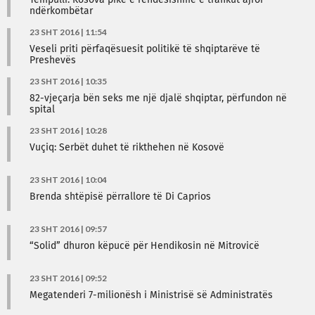
Tempulli: Kosova pikë e rëndësishme e trafikut ajror
ndërkombëtar
23 SHT 2016 | 11:54
Veseli priti përfaqësuesit politikë të shqiptarëve të
Preshevës
23 SHT 2016 | 10:35
82-vjeçarja bën seks me një djalë shqiptar, përfundon në
spital
23 SHT 2016 | 10:28
Vuçiq: Serbët duhet të rikthehen në Kosovë
23 SHT 2016 | 10:04
Brenda shtëpisë përrallore të Di Caprios
23 SHT 2016 | 09:57
“Solid” dhuron këpucë për Hendikosin në Mitrovicë
23 SHT 2016 | 09:52
Megatenderi 7-milionësh i Ministrisë së Administratës