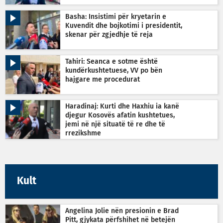
Basha: Insistimi për kryetarin e
Kuvendit dhe bojkotimi i presidentit,
skenar për zgjedhje të reja
Tahiri: Seanca e sotme është
kundërkushtetuese, VV po bën
hajgare me procedurat
Haradinaj: Kurti dhe Haxhiu ia kanë
djegur Kosovës afatin kushtetues,
jemi në një situatë të re dhe të
rrezikshme
Kult
Angelina Jolie nën presionin e Brad
Pitt, gjykata përfshihet në betejën