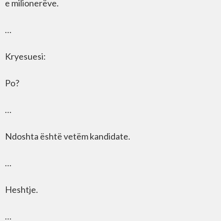
e milionerëve.
…
Kryesuesi:
Po?
…
Ndoshta është vetëm kandidate.
…
Heshtje.
…