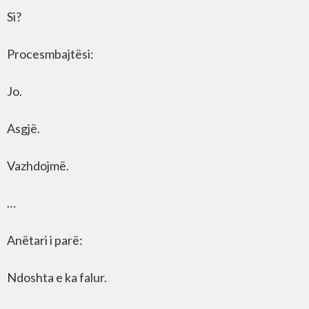
Si?
Procesmbajtësi:
Jo.
Asgjë.
Vazhdojmë.
…
Anëtari i parë:
Ndoshta e ka falur.