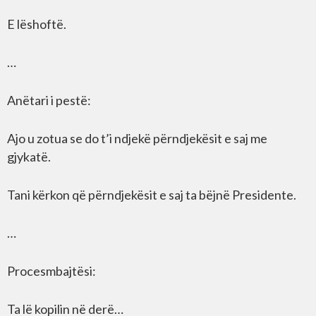
E lëshoftë.
…
Anëtari i pestë:
Ajo u zotua se do t’i ndjekë përndjekësit e saj me
gjykatë.
Tani kërkon që përndjekësit e saj ta bëjnë Presidente.
…
Procesmbajtësi:
Ta lë kopilin në derë…