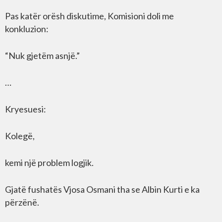
Pas katër orësh diskutime, Komisioni doli me
konkluzion:
“Nuk gjetëm asnjë.”
…
Kryesuesi:
Kolegë,
kemi një problem logjik.
Gjatë fushatës Vjosa Osmani tha se Albin Kurti e ka
përzënë.