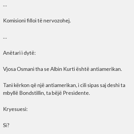
…
Komisioni filloi të nervozohej.
…
Anëtari i dytë:
Vjosa Osmani tha se Albin Kurti është antiamerikan.
Tani kërkon që një antiamerikan, i cili sipas saj deshi ta
mbyllë Bondstillin, ta bëjë Presidente.
Kryesuesi:
Si?