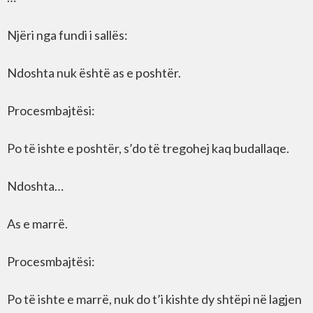
Njëri nga fundi i sallës:
Ndoshta nuk është as e poshtër.
Procesmbajtësi:
Po të ishte e poshtër, s’do të tregohej kaq budallaqe.
Ndoshta…
As e marrë.
Procesmbajtësi:
Po të ishte e marrë, nuk do t’i kishte dy shtëpi në lagjen