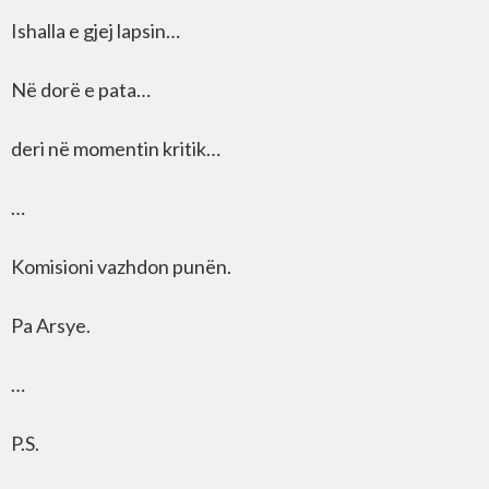
Ishalla e gjej lapsin…
Në dorë e pata…
deri në momentin kritik…
…
Komisioni vazhdon punën.
Pa Arsye.
…
P.S.