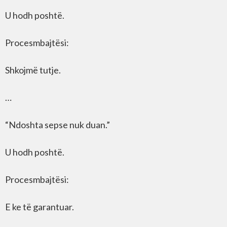
U hodh poshtë.
Procesmbajtësi:
Shkojmë tutje.
…
“Ndoshta sepse nuk duan.”
U hodh poshtë.
Procesmbajtësi:
E ke të garantuar.