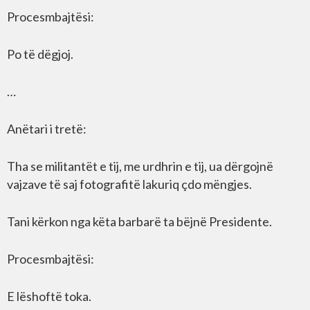
Procesmbajtësi:
Po të dëgjoj.
…
Anëtari i tretë:
Tha se militantët e tij, me urdhrin e tij, ua dërgojnë
vajzave të saj fotografitë lakuriq çdo mëngjes.
Tani kërkon nga këta barbarë ta bëjnë Presidente.
Procesmbajtësi:
E lëshoftë toka.