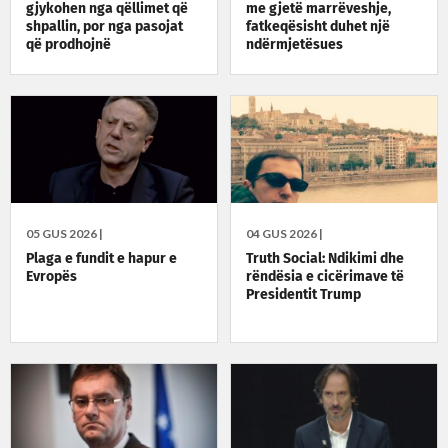
gjykohen nga qëllimet që
me gjetë marrëveshje,
shpallin, por nga pasojat
fatkeqësisht duhet një
që prodhojnë
ndërmjetësues
05 GUS 2026 |
04 GUS 2026 |
Plaga e fundit e hapur e
Truth Social: Ndikimi dhe
Evropës
rëndësia e cicërimave të
Presidentit Trump