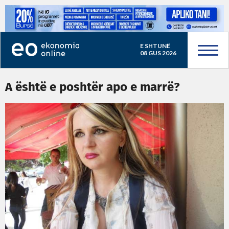
E SHTUNË
08 GUS 2026
A është e poshtër apo e marrë?