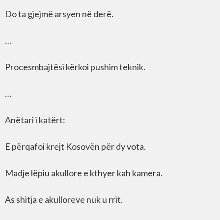
Do ta gjejmë arsyen në derë.
…
Procesmbajtësi kërkoi pushim teknik.
…
Anëtari i katërt:
E përqafoi krejt Kosovën për dy vota.
Madje lëpiu akullore e kthyer kah kamera.
As shitja e akulloreve nuk u rrit.