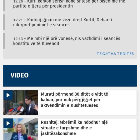
12:28
- Kurti kërkon sërish kohë shtesë për bisedime me
partitë e tjera për presidentin
12:21
- Kadriaj gjuan me vezë drejt Kurtit, Dehari i
ndërpret punimet e seancës
12:13
- Me mbi një orë vonesë, nis vazhdimi i seancës
konstituive të Kuvendit
TË GJITHA TË DITËS
VIDEO
Murati përmend 30 ditët e vitit të
kaluar, por nuk përgjigjet për
aktvendimin e Kushtetueses
Reshitaj: Mbrëmë ka ndodhur një
situatë e turpshme dhe e
jashtëzakonshme