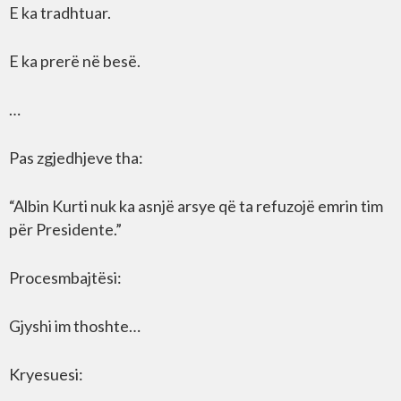
E ka tradhtuar.
E ka prerë në besë.
…
Pas zgjedhjeve tha:
“Albin Kurti nuk ka asnjë arsye që ta refuzojë emrin tim
për Presidente.”
Procesmbajtësi:
Gjyshi im thoshte…
Kryesuesi: