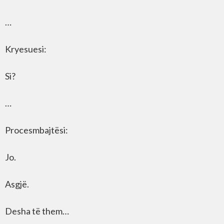
…
Kryesuesi:
Si?
…
Procesmbajtësi:
Jo.
Asgjë.
Desha të them…