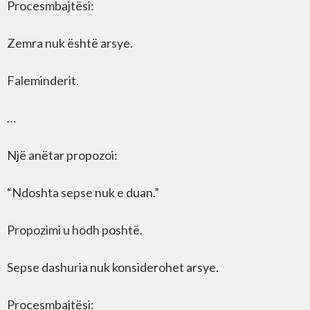
Procesmbajtësi:
Zemra nuk është arsye.
Faleminderit.
…
Një anëtar propozoi:
“Ndoshta sepse nuk e duan.”
Propozimi u hodh poshtë.
Sepse dashuria nuk konsiderohet arsye.
Procesmbajtësi: