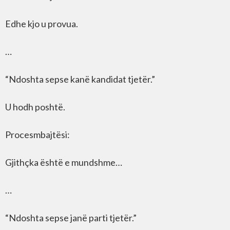
Edhe kjo u provua.
…
“Ndoshta sepse kanë kandidat tjetër.”
U hodh poshtë.
Procesmbajtësi:
Gjithçka është e mundshme…
…
“Ndoshta sepse janë parti tjetër.”