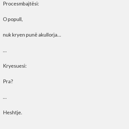
Procesmbajtësi:
O popull,
nuk kryen punë akullorja…
…
Kryesuesi:
Pra?
…
Heshtje.
…