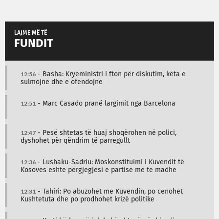
LAJME MË TË
FUNDIT
12:56
- Basha: Kryeministri i fton për diskutim, këta e
sulmojnë dhe e ofendojnë
12:51
- Marc Casado pranë largimit nga Barcelona
12:47
- Pesë shtetas të huaj shoqërohen në polici,
dyshohet për qëndrim të parregullt
12:36
- Lushaku-Sadriu: Moskonstituimi i Kuvendit të
Kosovës është përgjegjësi e partisë më të madhe
12:31
- Tahiri: Po abuzohet me Kuvendin, po cenohet
Kushtetuta dhe po prodhohet krizë politike