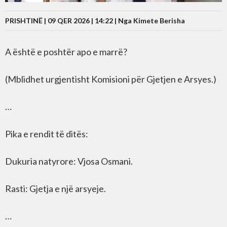
PRISHTINË | 09 QER 2026 | 14:22 |
Nga Kimete Berisha
A është e poshtër apo e marrë?
(Mblidhet urgjentisht Komisioni për Gjetjen e Arsyes.)
…
Pika e rendit të ditës:
Dukuria natyrore: Vjosa Osmani.
Rasti: Gjetja e një arsyeje.
…