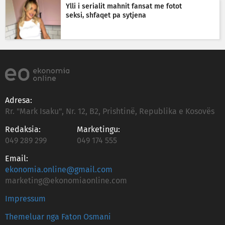
Ylli i serialit mahnit fansat me fotot
seksi, shfaqet pa sytjena
Adresa:
Rr. "Mark Isaku", Nr. 12, B2, Prishtinë, Republika e Kosovës
Redaksia:
Marketingu:
049 289 299
049 174 555
Email:
ekonomia.online@gmail.com
marketing@ekonomiaonline.com
Impressum
Themeluar nga Faton Osmani