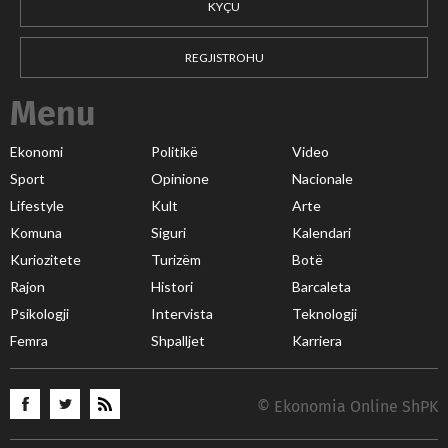
KYÇU
REGJISTROHU
Menu
Ekonomi
Politikë
Video
Sport
Opinione
Nacionale
Lifestyle
Kult
Arte
Komuna
Siguri
Kalendari
Kuriozitete
Turizëm
Botë
Rajon
Histori
Barcaleta
Psikologji
Intervista
Teknologji
Femra
Shpalljet
Karriera
© Ekonomia Online ShPK