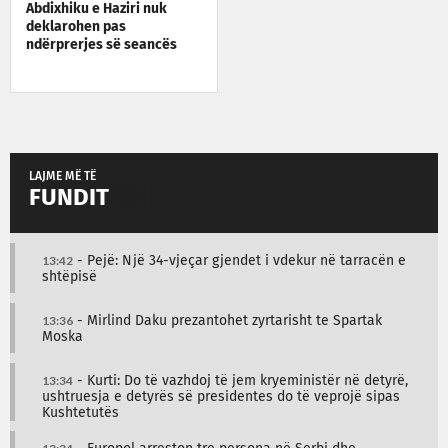
Abdixhiku e Haziri nuk
deklarohen pas
ndërprerjes së seancës
LAJME MË TË
FUNDIT
13:42
- Pejë: Një 34-vjeçar gjendet i vdekur në tarracën e
shtëpisë
13:36
- Mirlind Daku prezantohet zyrtarisht te Spartak
Moska
13:34
- Kurti: Do të vazhdoj të jem kryeministër në detyrë,
ushtruesja e detyrës së presidentes do të veprojë sipas
Kushtetutës