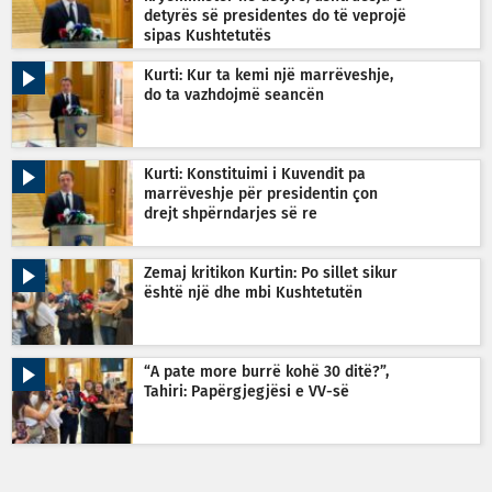
detyrës së presidentes do të veprojë
sipas Kushtetutës
Kurti: Kur ta kemi një marrëveshje,
do ta vazhdojmë seancën
Kurti: Konstituimi i Kuvendit pa
marrëveshje për presidentin çon
drejt shpërndarjes së re
Zemaj kritikon Kurtin: Po sillet sikur
është një dhe mbi Kushtetutën
“A pate more burrë kohë 30 ditë?”,
Tahiri: Papërgjegjësi e VV-së