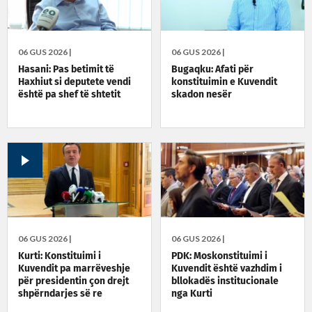
06 GUS 2026 |
06 GUS 2026 |
Hasani: Pas betimit të
Bugaqku: Afati për
Haxhiut si deputete vendi
konstituimin e Kuvendit
është pa shef të shtetit
skadon nesër
06 GUS 2026 |
06 GUS 2026 |
Kurti: Konstituimi i
PDK: Moskonstituimi i
Kuvendit pa marrëveshje
Kuvendit është vazhdim i
për presidentin çon drejt
bllokadës institucionale
shpërndarjes së re
nga Kurti