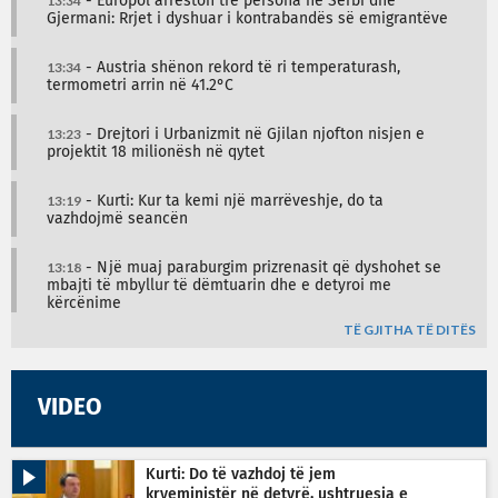
13:34
- Europol arreston tre persona në Serbi dhe
Gjermani: Rrjet i dyshuar i kontrabandës së emigrantëve
13:34
- Austria shënon rekord të ri temperaturash,
termometri arrin në 41.2°C
13:23
- Drejtori i Urbanizmit në Gjilan njofton nisjen e
projektit 18 milionësh në qytet
13:19
- Kurti: Kur ta kemi një marrëveshje, do ta
vazhdojmë seancën
13:18
- Një muaj paraburgim prizrenasit që dyshohet se
mbajti të mbyllur të dëmtuarin dhe e detyroi me
kërcënime
TË GJITHA TË DITËS
VIDEO
Kurti: Do të vazhdoj të jem
kryeministër në detyrë, ushtruesja e