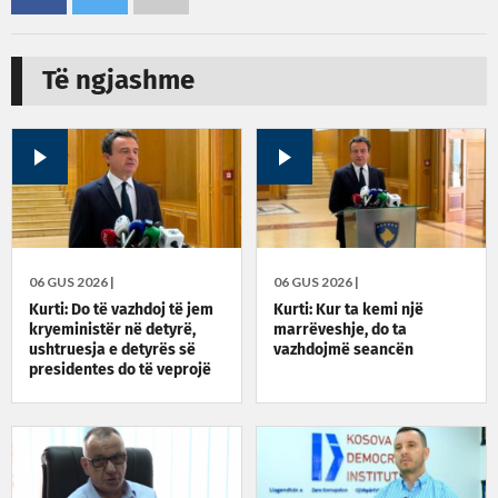
Të ngjashme
06 GUS 2026 |
06 GUS 2026 |
Kurti: Do të vazhdoj të jem
Kurti: Kur ta kemi një
kryeministër në detyrë,
marrëveshje, do ta
ushtruesja e detyrës së
vazhdojmë seancën
presidentes do të veprojë
sipas Kushtetutës