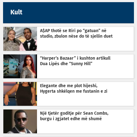
Kult
A$AP thotë se Riri po “gatuan” në
studio, zbulon nëse do të sjellin duet
“Harper’s Bazaar” i kushton artikull
Dua Lipës dhe “Sunny Hill”
Elegante dhe me plot hijeshi,
Hygerta shkëlqen me fustanin e zi
Një tjetër goditje për Sean Combs,
burgu i zgjatet edhe më shumë