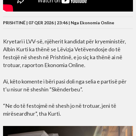
PRISHTINË | 07 QER 2026 | 23:46 |
Nga Ekonomia Online
Kryetari i LVV-së, njëherit kandidat për kryeministër,
Albin Kurti ka thënë se Lëvizja Vetëvendosje do të
festojë në shesh në Prishtinë, e jo siç ka thënë ai në
trotuar, raporton Ekonomia Online.
Ai, këto komente i bëri pasi doli nga selia e partisë për
t’u nisur në sheshin “Skënderbeu”.
“Ne do të festojmë në shesh jo në trotuar, jeni të
mirëseardhur”, tha Kurti.