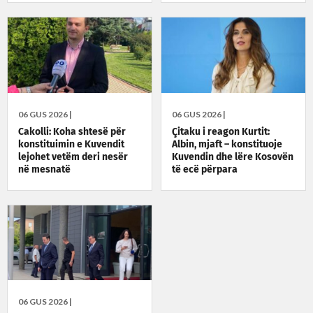
06 GUS 2026 |
06 GUS 2026 |
Cakolli: Koha shtesë për
Çitaku i reagon Kurtit:
konstituimin e Kuvendit
Albin, mjaft – konstituoje
lejohet vetëm deri nesër
Kuvendin dhe lëre Kosovën
në mesnatë
të ecë përpara
06 GUS 2026 |