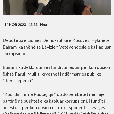
| 14 KOR 2023 | 13:33 |
Nga
Deputetja e Lidhjes Demokratike e Kosovës, Hykmete
Bajrami ka thënë se Lëvizjen Vetëvendosje e ka kapluar
korrupsioni.
Bajrami ka deklaruar se i fundit arrestim për korrupsion
është Faruk Mujka, kryeshef i ndërmarrjes publike
“Ibër -Lepenci”.
“Koordinimi me Radoiçiqin” do do të mbetet nën hije,
partinë në pushtet e ka kapluar korrupsioni. I fundit i
arrestuar për korrupsion është eksponenti i Lëvizjes