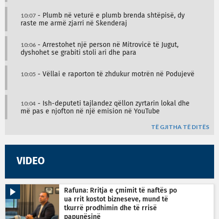
10:07
- Plumb në veturë e plumb brenda shtëpisë, dy
raste me armë zjarri në Skenderaj
10:06
- Arrestohet një person në Mitrovicë të Jugut,
dyshohet se grabiti stoli ari dhe para
10:05
- Vëllai e raporton të zhdukur motrën në Podujevë
10:04
- Ish-deputeti tajlandez qëllon zyrtarin lokal dhe
më pas e njofton në një emision në YouTube
TË GJITHA TË DITËS
VIDEO
Rafuna: Rritja e çmimit të naftës po
ua rrit kostot bizneseve, mund të
tkurrë prodhimin dhe të rrisë
papunësinë