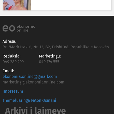
Adresa:
Rr. "Mark Isaku", Nr. 12, B2, Prishtinë, Republika e Kosovës
Redaksia:
Marketingu:
049 289 299
049 174 555
Email:
ekonomia.online@gmail.com
marketing@ekonomiaonline.com
Impressum
Themeluar nga Faton Osmani
Arkivi i lajmeve