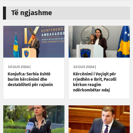
Të ngjashme
10 GUS 2026 |
10 GUS 2026 |
Konjufca: Serbia është
Kërcënimi i Vuçiqit për
burim kërcënimi dhe
rrjedhën e Ibrit, Pacolli
destabiliteti për rajonin
kërkon reagim
ndërkombëtar ndaj
Serbisë