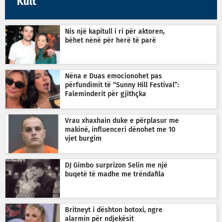
Kult
Nis një kapitull i ri për aktoren,
bëhet nënë për herë të parë
Nëna e Duas emocionohet pas
përfundimit të “Sunny Hill Festival”:
Faleminderit për gjithçka
Vrau xhaxhain duke e përplasur me
makinë, influenceri dënohet me 10
vjet burgim
DJ Gimbo surprizon Selin me një
buqetë të madhe me trëndafila
Britneyt i dështon botoxi, ngre
alarmin për ndjekësit