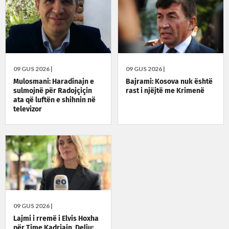
09 GUS 2026 |
09 GUS 2026 |
Mulosmani: Haradinajn e
Bajrami: Kosova nuk është
sulmojnë për Radojçiçin
rast i njëjtë me Krimenë
ata që luftën e shihnin në
televizor
09 GUS 2026 |
Lajmi i rremë i Elvis Hoxha
për Time Kadriajn, Deliu: