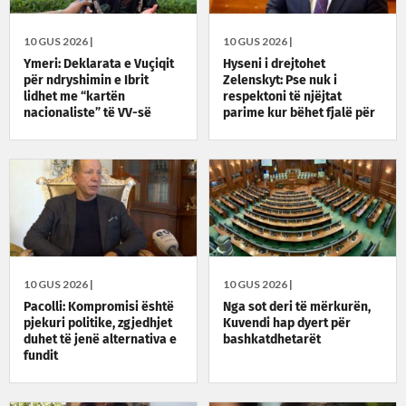
10 GUS 2026 |
10 GUS 2026 |
Ymeri: Deklarata e Vuçiqit
Hyseni i drejtohet
për ndryshimin e Ibrit
Zelenskyt: Pse nuk i
lidhet me “kartën
respektoni të njëjtat
nacionaliste” të VV-së
parime kur bëhet fjalë për
Kosovën?
10 GUS 2026 |
10 GUS 2026 |
Pacolli: Kompromisi është
Nga sot deri të mërkurën,
pjekuri politike, zgjedhjet
Kuvendi hap dyert për
duhet të jenë alternativa e
bashkatdhetarët
fundit