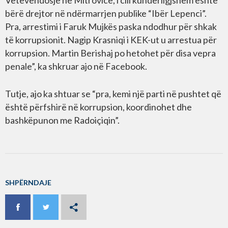
Vetëvendosje në Mitrovicë, i cili kundërligjshëm është
bërë drejtor në ndërmarrjen publike “Ibër Lepenci”.
Pra, arrestimi i Faruk Mujkës paska ndodhur për shkak
të korrupsionit. Nagip Krasniqi i KEK-ut u arrestua për
korrupsion. Martin Berishaj po hetohet për disa vepra
penale”, ka shkruar ajo në Facebook.
Tutje, ajo ka shtuar se “pra, kemi një parti në pushtet që
është përfshirë në korrupsion, koordinohet dhe
bashkëpunon me Radoiçiqin”.
SHPËRNDAJE