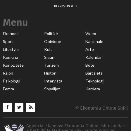
REGJISTROHU
Menu
Ekonomi
Politikë
Video
Sport
Opinione
Nacionale
Lifestyle
Kult
Arte
Komuna
Siguri
Kalendari
Kuriozitete
Turizëm
Botë
Rajon
Histori
Barcaleta
Psikologji
Intervista
Teknologji
Femra
Shpalljet
Karriera
© Ekonomia Online ShPK
Agjencia e lajmeve Ekonomia Online është anëtare
e Këshillit të Medieve të Shkruara të Kosovës