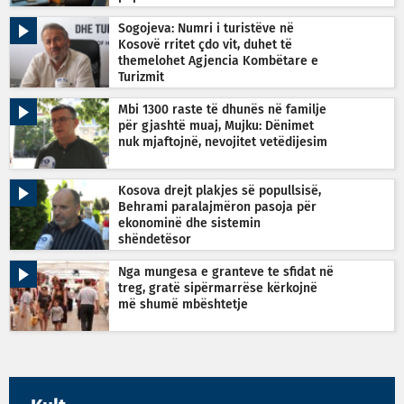
Sogojeva: Numri i turistëve në
Kosovë rritet çdo vit, duhet të
themelohet Agjencia Kombëtare e
Turizmit
Mbi 1300 raste të dhunës në familje
për gjashtë muaj, Mujku: Dënimet
nuk mjaftojnë, nevojitet vetëdijesim
Kosova drejt plakjes së popullsisë,
Behrami paralajmëron pasoja për
ekonominë dhe sistemin
shëndetësor
Nga mungesa e granteve te sfidat në
treg, gratë sipërmarrëse kërkojnë
më shumë mbështetje