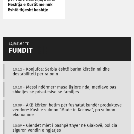
Heshtja e Kurtit më nuk
është thjesht heshtje
LAJME MË TË
FUNDIT
10:12
- Konjufca: Serbia është burim kërcënimi dhe
destabiliteti për rajonin
10:10
- Messi ndërmerr masa ligjore ndaj mediave pas
shkeljes së privatësisë së familjes
10:09
- AKB kërkon hetim për fushatat kundër produkteve
vendore: Kush e sulmon “Made in Kosova”, po sulmon
ekonominë
10:09
- Gjendet mjet i pashpërthyer në Gjakovë, policia
siguron vendin e ngjarjes