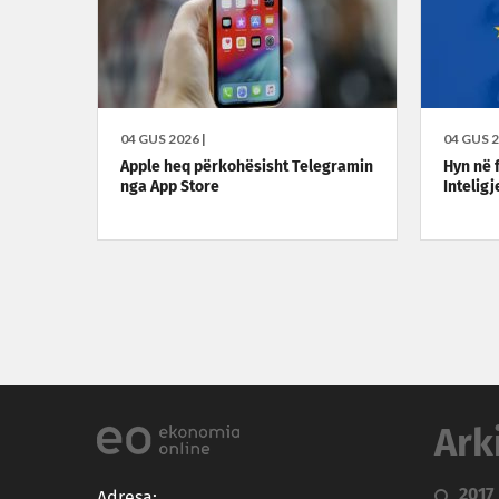
04 GUS 2026 |
04 GUS 2
Apple heq përkohësisht Telegramin
Hyn në f
nga App Store
Inteligj
Ark
2017
Adresa: