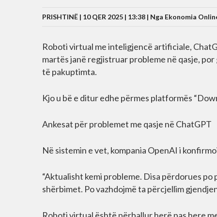
PRISHTINË | 10 QER 2025 | 13:38 |
Nga Ekonomia Onlin
Roboti virtual me inteligjencë artificiale, Chat
martës janë regjistruar probleme në qasje, po
të pakuptimta.
Kjo u bë e ditur edhe përmes platformës “Downd
Ankesat për problemet me qasje në ChatGPT
Në sistemin e vet, kompania OpenAI i konfirmoi
“Aktualisht kemi probleme. Disa përdorues po 
shërbimet. Po vazhdojmë ta përcjellim gjendje
Roboti virtual është përballur herë pas here me