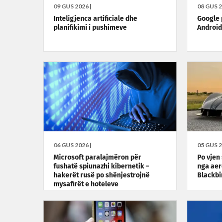
09 GUS 2026 |
08 GUS 2
Inteligjenca artificiale dhe
Google 
planifikimi i pushimeve
Android
06 GUS 2026 |
05 GUS 2
Microsoft paralajmëron për
Po vjen
fushatë spiunazhi kibernetik –
nga aer
hakerët rusë po shënjestrojnë
Blackbi
mysafirët e hoteleve