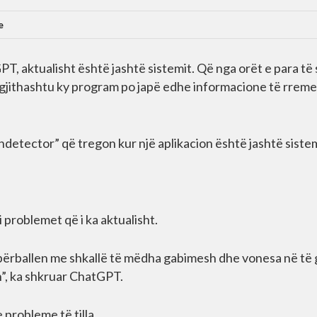
e
GPT, aktualisht është jashtë sistemit. Që nga orët e para të
r gjithashtu ky program po japë edhe informacione të rrem
etector” që tregon kur një aplikacion është jashtë sistem
 problemet që i ka aktualisht.
përballen me shkallë të mëdha gabimesh dhe vonesa në të 
n”, ka shkruar ChatGPT.
 probleme të tilla.