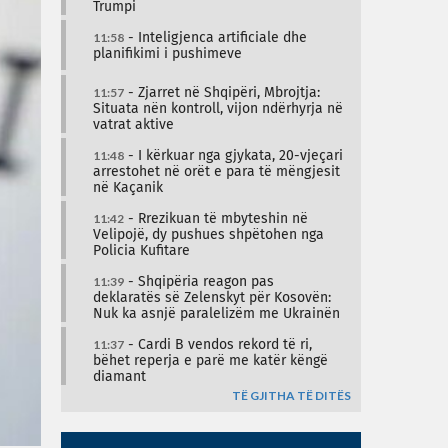
Trumpi
11:58
- Inteligjenca artificiale dhe
planifikimi i pushimeve
11:57
- Zjarret në Shqipëri, Mbrojtja:
Situata nën kontroll, vijon ndërhyrja në
vatrat aktive
11:48
- I kërkuar nga gjykata, 20-vjeçari
arrestohet në orët e para të mëngjesit
në Kaçanik
11:42
- Rrezikuan të mbyteshin në
Velipojë, dy pushues shpëtohen nga
Policia Kufitare
11:39
- Shqipëria reagon pas
deklaratës së Zelenskyt për Kosovën:
Nuk ka asnjë paralelizëm me Ukrainën
11:37
- Cardi B vendos rekord të ri,
bëhet reperja e parë me katër këngë
diamant
TË GJITHA TË DITËS