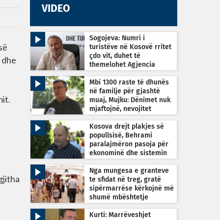
VIDEO
Sogojeva: Numri i
 së
turistëve në Kosovë rritet
çdo vit, duhet të
e dhe
themelohet Agjencia
Kombëtare e Turizmit
Mbi 1300 raste të dhunës
në familje për gjashtë
it.
muaj, Mujku: Dënimet nuk
mjaftojnë, nevojitet
vetëdijesim
Kosova drejt plakjes së
popullsisë, Behrami
paralajmëron pasoja për
ekonominë dhe sistemin
shëndetësor
Nga mungesa e granteve
gjitha
te sfidat në treg, gratë
sipërmarrëse kërkojnë më
shumë mbështetje
Kurti: Marrëveshjet