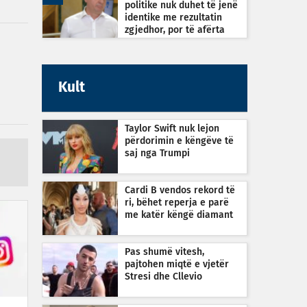
politike nuk duhet të jenë
identike me rezultatin
zgjedhor, por të afërta
Kult
Taylor Swift nuk lejon
përdorimin e këngëve të
saj nga Trumpi
Cardi B vendos rekord të
ri, bëhet reperja e parë
me katër këngë diamant
Pas shumë vitesh,
pajtohen miqtë e vjetër
Stresi dhe Cllevio