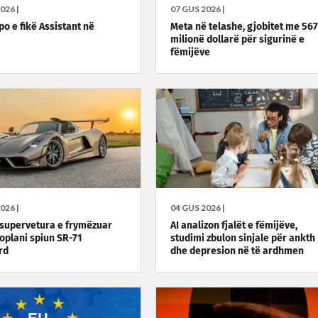
026 |
07 GUS 2026 |
po e fikë Assistant në
Meta në telashe, gjobitet me 567
milionë dollarë për sigurinë e
fëmijëve
026 |
04 GUS 2026 |
 supervetura e frymëzuar
AI analizon fjalët e fëmijëve,
oplani spiun SR-71
studimi zbulon sinjale për ankth
rd
dhe depresion në të ardhmen