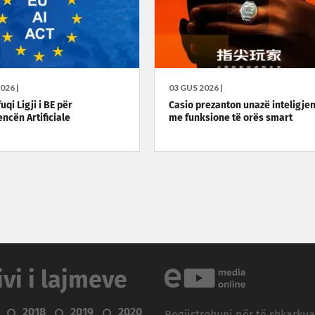
026 |
03 GUS 2026 |
uqi Ligji i BE për
Casio prezanton unazë inteligje
encën Artificiale
me funksione të orës smart
ivi i lajmeve
2018
2019
2020