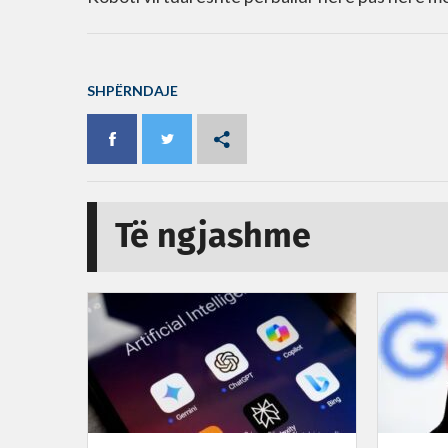
SHPËRNDAJE
Të ngjashme