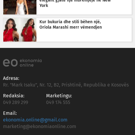
elegant gjatë një mbrëmjeje në New
York
Kur bukuria dhe stili bëhen një,
Oriola Marashi merr vëmendjen
Adresa:
Rr. "Mark Isaku", Nr. 12, B2, Prishtinë, Republika e Kosovës
Redaksia:
Marketingu:
049 289 299
049 174 555
Email:
ekonomia.online@gmail.com
marketing@ekonomiaonline.com