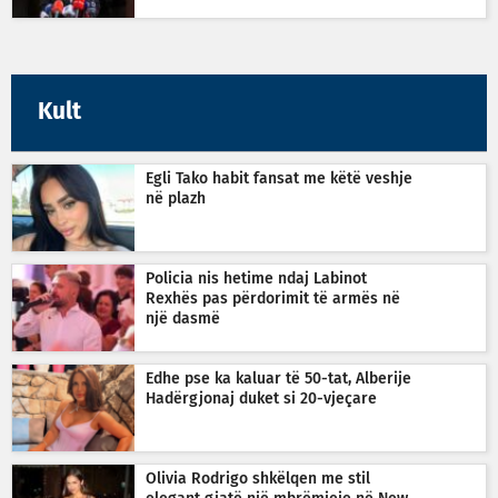
Kult
Egli Tako habit fansat me këtë veshje
në plazh
Policia nis hetime ndaj Labinot
Rexhës pas përdorimit të armës në
një dasmë
Edhe pse ka kaluar të 50-tat, Alberije
Hadërgjonaj duket si 20-vjeçare
Olivia Rodrigo shkëlqen me stil