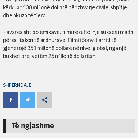
kërkuar 400 milionë dollarë për zhvatje civile, shpifje
dhe akuza të tjera.
Pavarësisht polemikave, filmi rezultoi një sukses i madh
përsa i takon të ardhurave. Filmi i Sony-t arriti të
gjenerojë 351 milionë dollarë në nivel global, nga një
buxhet prej vetëm 25 milionë dollarësh.
SHPËRNDAJE
Të ngjashme