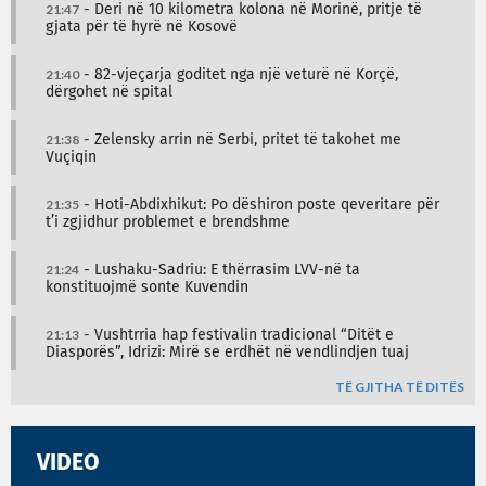
21:47
- Deri në 10 kilometra kolona në Morinë, pritje të
gjata për të hyrë në Kosovë
21:40
- 82-vjeçarja goditet nga një veturë në Korçë,
dërgohet në spital
21:38
- Zelensky arrin në Serbi, pritet të takohet me
Vuçiqin
21:35
- Hoti-Abdixhikut: Po dëshiron poste qeveritare për
t’i zgjidhur problemet e brendshme
21:24
- Lushaku-Sadriu: E thërrasim LVV-në ta
konstituojmë sonte Kuvendin
21:13
- Vushtrria hap festivalin tradicional “Ditët e
Diasporës”, Idrizi: Mirë se erdhët në vendlindjen tuaj
TË GJITHA TË DITËS
VIDEO