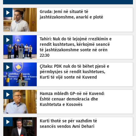
Gruda: Jemi në situatë të
jashtëzakonshme, anarki e plotë
Tahiri: Nuk do të lejojmë rrezikimin e
rendit kushtetues, kërkojmë seancë
të jashtëzakonshme sonte në orën
22:30
Çitaku: PDK nuk do të bëhet pjesë e
përmbysjes së rendit kushtetues,
Kurti të vijë sonte në Kuvend
Hamza mbledh GP-në në Kuvend:
Është cenuar demokracia dhe
Kushtetuta e Kosovës
Kurti thotë se për vazhdim të
seancës vendos Avni Dehari