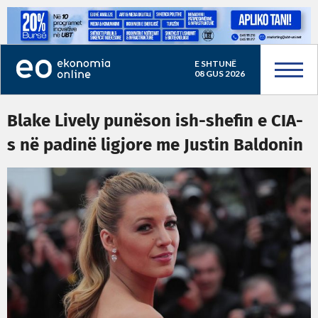
E SHTUNË
08 GUS 2026
Blake Lively punëson ish-shefin e CIA-
s në padinë ligjore me Justin Baldonin