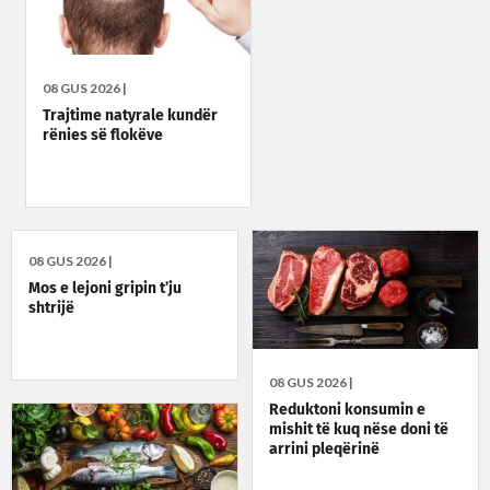
08 GUS 2026 |
Trajtime natyrale kundër
rënies së flokëve
08 GUS 2026 |
Mos e lejoni gripin t’ju
shtrijë
08 GUS 2026 |
Reduktoni konsumin e
mishit të kuq nëse doni të
arrini pleqërinë