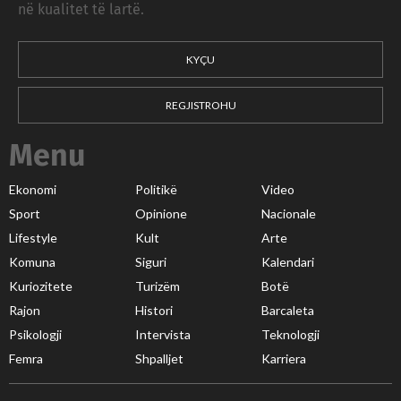
në kualitet të lartë.
KYÇU
REGJISTROHU
Menu
Ekonomi
Politikë
Video
Sport
Opinione
Nacionale
Lifestyle
Kult
Arte
Komuna
Siguri
Kalendari
Kuriozitete
Turizëm
Botë
Rajon
Histori
Barcaleta
Psikologji
Intervista
Teknologji
Femra
Shpalljet
Karriera