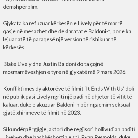
dëmshpërblim.
Gjykata ka refuzuar kërkesën e Lively për të marrë
qasje në mesazhet dhe deklaratat e Baldoni-t, por e ka
lejuar atë të paraqesë një version të rishikuar të
kërkesës.
Blake Lively dhe Justin Baldoni do ta çojnë
mosmarrëveshjen e tyre në gjykatë më 9 mars 2026.
Konflikti mes dy aktorëve të filmit ‘It Ends With Us’ doli
në publik pasi Lively ngriti një padi në dhjetor të vitit të
kaluar, duke e akuzuar Baldoni-n për ngacmim seksual
gjatë xhirimeve të filmit në 2023.
Si kundërpërgjigje, aktori dhe regjisori hollivudian paditi
Lively-n dhe bashkëshortin e saj, Ryan Reynolds, duke