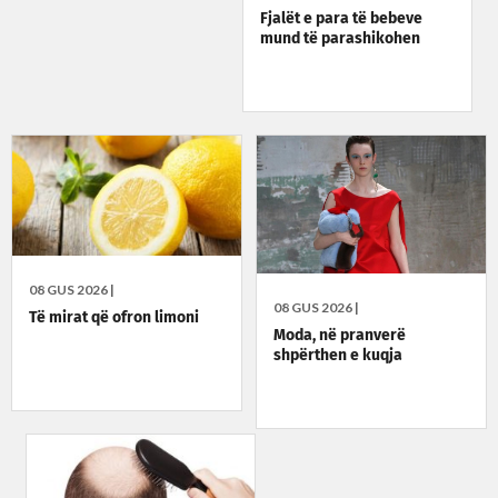
Fjalët e para të bebeve
mund të parashikohen
08 GUS 2026 |
08 GUS 2026 |
Të mirat që ofron limoni
Moda, në pranverë
shpërthen e kuqja