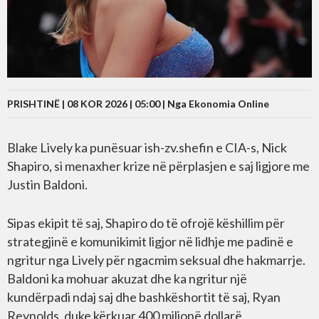
PRISHTINË | 08 KOR 2026 | 05:00 |
Nga Ekonomia Online
Blake Lively ka punësuar ish-zv.shefin e CIA-s, Nick
Shapiro, si menaxher krize në përplasjen e saj ligjore me
Justin Baldoni.
Sipas ekipit të saj, Shapiro do të ofrojë këshillim për
strategjinë e komunikimit ligjor në lidhje me padinë e
ngritur nga Lively për ngacmim seksual dhe hakmarrje.
Baldoni ka mohuar akuzat dhe ka ngritur një
kundërpadi ndaj saj dhe bashkëshortit të saj, Ryan
Reynolds, duke kërkuar 400 milionë dollarë