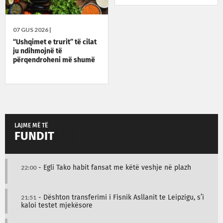
07 GUS 2026 |
“Ushqimet e trurit” të cilat
ju ndihmojnë të
përqendroheni më shumë
LAJME MË TË
FUNDIT
22:00
- Egli Tako habit fansat me këtë veshje në plazh
21:51
- Dështon transferimi i Fisnik Asllanit te Leipzigu, s’i
kaloi testet mjekësore