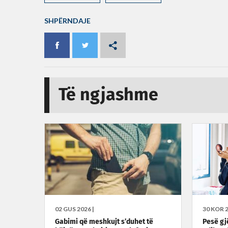
SHPËRNDAJE
Të ngjashme
02 GUS 2026 |
30 KOR 2
Gabimi që meshkujt s’duhet të
Pesë gj