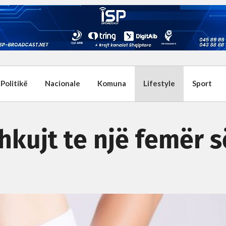
Politikë
Nacionale
Komuna
Lifestyle
Sport
kujt te një femër s