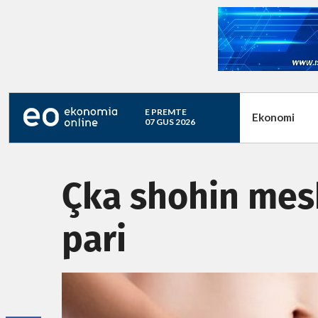
E PREMTE
Ekonomi
07 GUS 2026
Çka shohin mesh
pari