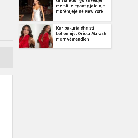
Olivia Rodrigo shkëlqen
me stil elegant gjatë një
mbrëmjeje në New York
Kur bukuria dhe stili
bëhen një, Oriola Marashi
merr vëmendjen