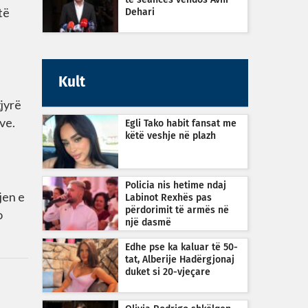
të seancës vendos Avni
të
Dehari
Kult
jyrë
ve.
Egli Tako habit fansat me
këtë veshje në plazh
Policia nis hetime ndaj
jen e
Labinot Rexhës pas
përdorimit të armës në
o
një dasmë
Edhe pse ka kaluar të 50-
tat, Alberije Hadërgjonaj
duket si 20-vjeçare