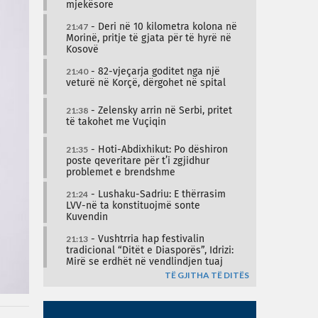
mjekësore
21:47
- Deri në 10 kilometra kolona në
Morinë, pritje të gjata për të hyrë në
Kosovë
21:40
- 82-vjeçarja goditet nga një
veturë në Korçë, dërgohet në spital
21:38
- Zelensky arrin në Serbi, pritet
të takohet me Vuçiqin
21:35
- Hoti-Abdixhikut: Po dëshiron
poste qeveritare për t’i zgjidhur
problemet e brendshme
21:24
- Lushaku-Sadriu: E thërrasim
LVV-në ta konstituojmë sonte
Kuvendin
21:13
- Vushtrria hap festivalin
tradicional “Ditët e Diasporës”, Idrizi:
Mirë se erdhët në vendlindjen tuaj
TË GJITHA TË DITËS