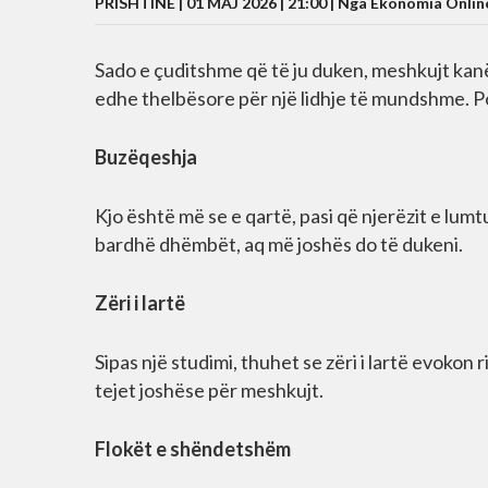
PRISHTINË | 01 MAJ 2026 | 21:00 |
Nga Ekonomia Onlin
Sado e çuditshme që të ju duken, meshkujt kanë 
edhe thelbësore për një lidhje të mundshme. Por
Buzëqeshja
Kjo është më se e qartë, pasi që njerëzit e lumt
bardhë dhëmbët, aq më joshës do të dukeni.
Zëri i lartë
Sipas një studimi, thuhet se zëri i lartë evokon
tejet joshëse për meshkujt.
Flokët e shëndetshëm