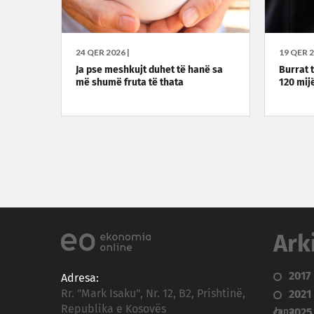
24 QER 2026 |
19 QER 2
Ja pse meshkujt duhet të hanë sa
Burrat 
më shumë fruta të thata
120 mijë
Ark
2017
Adresa:
Rr. "Mark Isaku", Nr. 12, B2, Prishtinë,
2021
Republika e Kosovës
Janar
2025