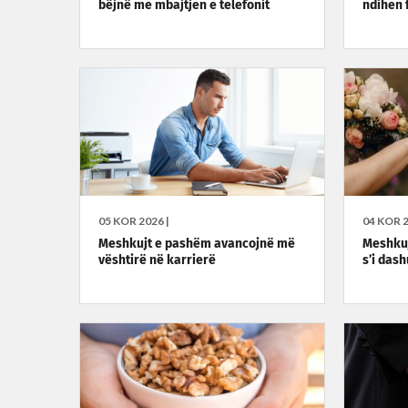
bëjnë me mbajtjen e telefonit
ndihen 
05 KOR 2026 |
04 KOR 2
Meshkujt e pashëm avancojnë më
Meshkuj
vështirë në karrierë
s’i das