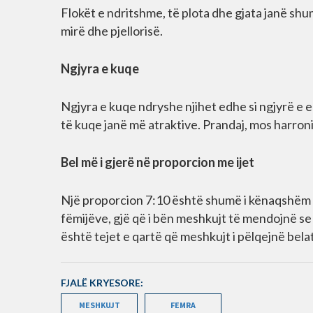
Flokët e ndritshme, të plota dhe gjata janë shu
mirë dhe pjellorisë.
Ngjyra e kuqe
Ngjyra e kuqe ndryshe njihet edhe si ngjyrë e 
të kuqe janë më atraktive. Prandaj, mos harroni 
Bel më i gjerë në proporcion me ijet
Një proporcion 7:10 është shumë i kënaqshëm për
fëmijëve, gjë që i bën meshkujt të mendojnë se 
është tejet e qartë që meshkujt i pëlqejnë bela
FJALË KRYESORE:
MESHKUJT
FEMRA