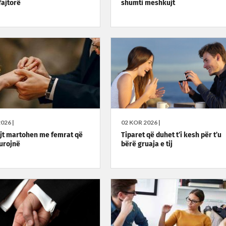
fajtorë
shumti meshkujt
026 |
02 KOR 2026 |
t martohen me femrat që
Tiparet që duhet t’i kesh për t’u
hurojnë
bërë gruaja e tij