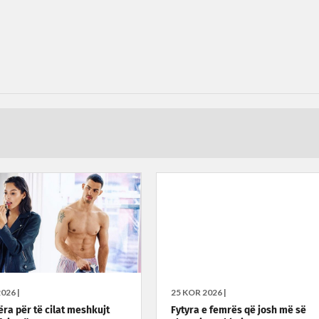
026 |
25 KOR 2026 |
ëra për të cilat meshkujt
Fytyra e femrës që josh më së