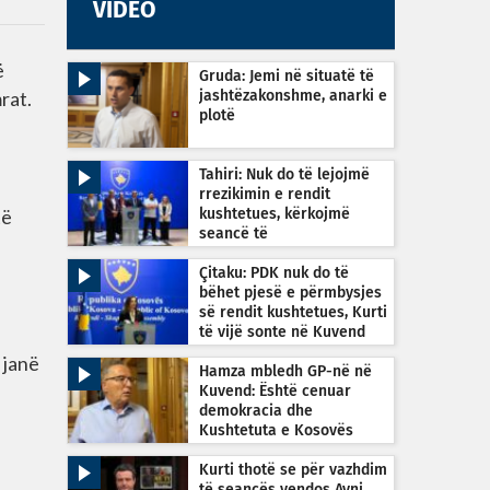
VIDEO
ë
Gruda: Jemi në situatë të
rat.
jashtëzakonshme, anarki e
plotë
Tahiri: Nuk do të lejojmë
rrezikimin e rendit
të
kushtetues, kërkojmë
seancë të
jashtëzakonshme sonte në
orën 22:30
Çitaku: PDK nuk do të
bëhet pjesë e përmbysjes
së rendit kushtetues, Kurti
të vijë sonte në Kuvend
 janë
Hamza mbledh GP-në në
Kuvend: Është cenuar
demokracia dhe
Kushtetuta e Kosovës
Kurti thotë se për vazhdim