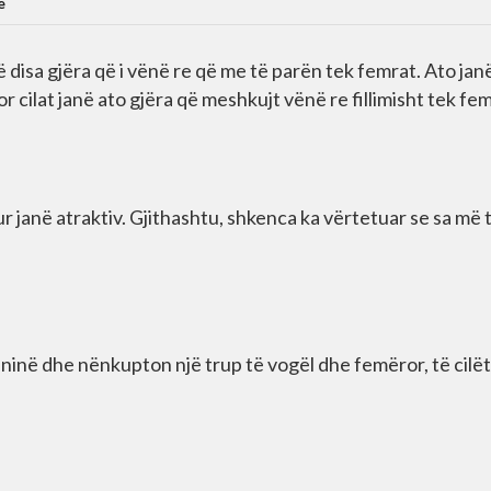
e
disa gjëra që i vënë re që me të parën tek femrat. Ato jan
 cilat janë ato gjëra që meshkujt vënë re fillimisht tek fem
ur janë atraktiv. Gjithashtu, shkenca ka vërtetuar se sa më 
 rininë dhe nënkupton një trup të vogël dhe femëror, të cilët