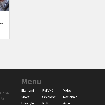
esa
Menu
Ekonomi
Politikë
Video
ar dhe
Sport
Opinione
Nacionale
 të
Lifestyle
Kult
Arte