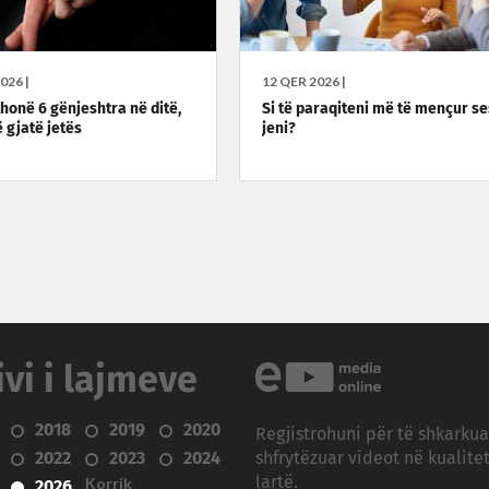
026 |
12 QER 2026 |
thonë 6 gënjeshtra në ditë,
Si të paraqiteni më të mençur s
 gjatë jetës
jeni?
ivi i lajmeve
2018
2019
2020
Regjistrohuni për të shkarku
2022
2023
2024
shfrytëzuar videot në kualitet
Korrik
lartë.
2026