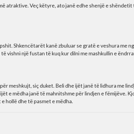
më atraktive. Veç këtyre, ato janë edhe shenjë e shëndetit 
epshit. Shkencëtarët kanë zbuluar se gratë e veshura me ng
të vishni një fustan të kuq kur dilni me mashkullin e ëndrra
 meshkujt, siç duket. Beli dhe ijët janë të lidhura me lind
ijët e mëdha janë të mahnitshme për lindjen e fëmijëve. Kj
t e hollë dhe të pasmet e mëdha.