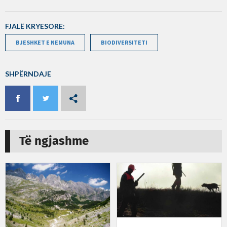
FJALË KRYESORE:
BJESHKET E NEMUNA
BIODIVERSITETI
SHPËRNDAJE
Të ngjashme