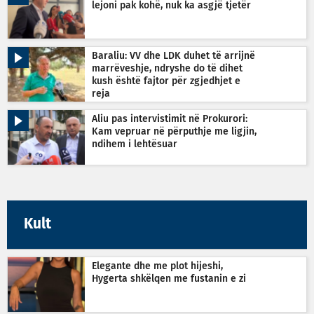
lejoni pak kohë, nuk ka asgjë tjetër
Baraliu: VV dhe LDK duhet të arrijnë
marrëveshje, ndryshe do të dihet
kush është fajtor për zgjedhjet e
reja
Aliu pas intervistimit në Prokurori:
Kam vepruar në përputhje me ligjin,
ndihem i lehtësuar
Kult
Elegante dhe me plot hijeshi,
Hygerta shkëlqen me fustanin e zi