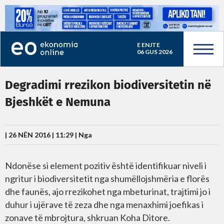
E ENJTE
06 GUS 2026
Degradimi rrezikon biodiversitetin në
Bjeshkët e Nemuna
| 26 NËN 2016 | 11:29 |
Nga
Ndonëse si element pozitiv është identifikuar niveli i
ngritur i biodiversitetit nga shumëllojshmëria e florës
dhe faunës, ajo rrezikohet nga mbeturinat, trajtimi jo i
duhur i ujërave të zeza dhe nga menaxhimi joefikas i
zonave të mbrojtura, shkruan Koha Ditore.