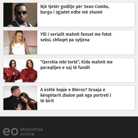
Një tjetër goditje për Sean Combs,
burgu i zgjatet edhe më shumë
Ylli i serialit mahnit fansat me fotot
seksi, shfaqet pa sytjena
“Qershia mbi tortë”, Kida mahnit me
paraqitjen e saj të fundit
A është kopje e Bleros? Gruaja e
këngëtarit zbulon pak nga portreti i
të birit