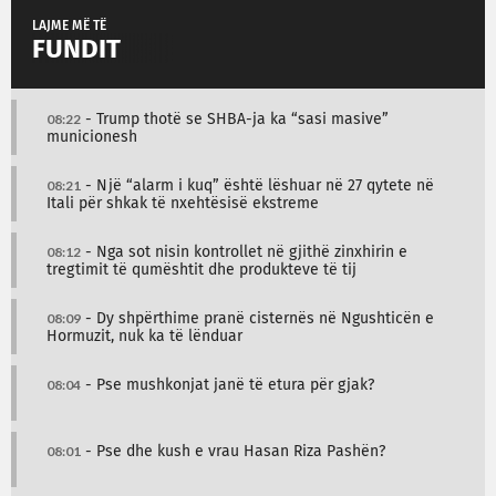
LAJME MË TË
FUNDIT
08:22
- Trump thotë se SHBA-ja ka “sasi masive”
municionesh
08:21
- Një “alarm i kuq” është lëshuar në 27 qytete në
Itali për shkak të nxehtësisë ekstreme
08:12
- Nga sot nisin kontrollet në gjithë zinxhirin e
tregtimit të qumështit dhe produkteve të tij
08:09
- Dy shpërthime pranë cisternës në Ngushticën e
Hormuzit, nuk ka të lënduar
08:04
- Pse mushkonjat janë të etura për gjak?
08:01
- Pse dhe kush e vrau Hasan Riza Pashën?