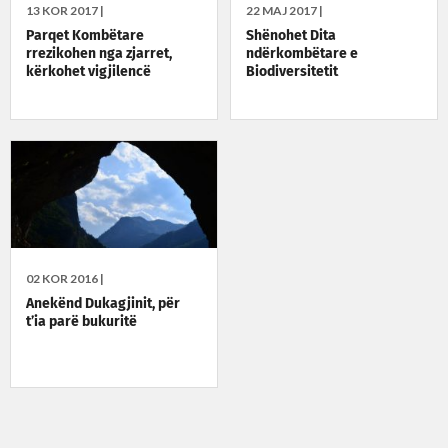
13 KOR 2017 |
22 MAJ 2017 |
Parqet Kombëtare
Shënohet Dita
rrezikohen nga zjarret,
ndërkombëtare e
kërkohet vigjilencë
Biodiversitetit
02 KOR 2016 |
Anekënd Dukagjinit, për
t’ia parë bukuritë