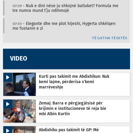
07:59
- Nuk e dini nëse ju shkojnë balluket? Formula me
tre numra mund t’ju ndihmojë
07:55
- Elegante dhe me plot hijeshi, Hygerta shkëlqen
me fustanin e zi
TË GJITHA TË DITËS
VIDEO
Kurti pas takimit me Abdixhikun: Nuk
kemi lajme, përderisa s’kemi
marrëveshje
Zemaj: Barra e përgjegjësisë për
krijimin e institucioneve të reja bie
mbi Albin Kurtin
Abdixhiku pas takimit të GP: Më