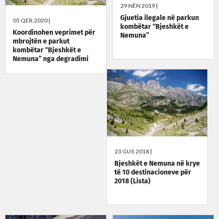
29 NËN 2019 |
Gjuetia ilegale në parkun
05 QER 2020 |
kombëtar “Bjeshkët e
Koordinohen veprimet për
Nemuna”
mbrojtën e parkut
kombëtar “Bjeshkët e
Nemuna” nga degradimi
23 GUS 2018 |
Bjeshkët e Nemuna në krye
të 10 destinacioneve për
2018 (Lista)