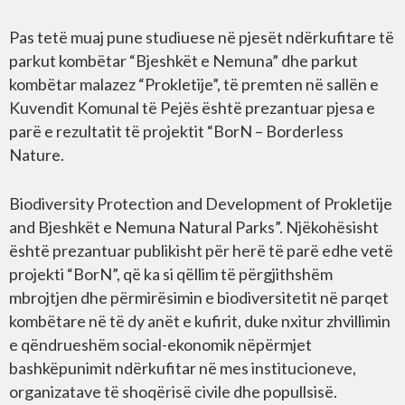
Pas tetë muaj pune studiuese në pjesët ndërkufitare të
parkut kombëtar “Bjeshkët e Nemuna” dhe parkut
kombëtar malazez “Prokletije”, të premten në sallën e
Kuvendit Komunal të Pejës është prezantuar pjesa e
parë e rezultatit të projektit “BorN – Borderless
Nature.
Biodiversity Protection and Development of Prokletije
and Bjeshkët e Nemuna Natural Parks”. Njëkohësisht
është prezantuar publikisht për herë të parë edhe vetë
projekti “BorN”, që ka si qëllim të përgjithshëm
mbrojtjen dhe përmirësimin e biodiversitetit në parqet
kombëtare në të dy anët e kufirit, duke nxitur zhvillimin
e qëndrueshëm social-ekonomik nëpërmjet
bashkëpunimit ndërkufitar në mes institucioneve,
organizatave të shoqërisë civile dhe popullsisë.