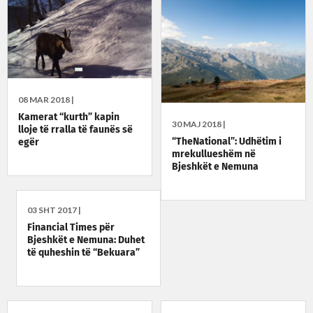
08 MAR 2018 |
Kamerat “kurth” kapin
30 MAJ 2018 |
lloje të rralla të faunës së
“TheNational”: Udhëtim i
egër
mrekullueshëm në
Bjeshkët e Nemuna
03 SHT 2017 |
Financial Times për
Bjeshkët e Nemuna: Duhet
të quheshin të “Bekuara”