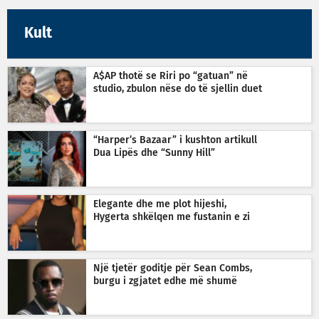
Kult
A$AP thotë se Riri po “gatuan” në
studio, zbulon nëse do të sjellin duet
“Harper’s Bazaar” i kushton artikull
Dua Lipës dhe “Sunny Hill”
Elegante dhe me plot hijeshi,
Hygerta shkëlqen me fustanin e zi
Një tjetër goditje për Sean Combs,
burgu i zgjatet edhe më shumë