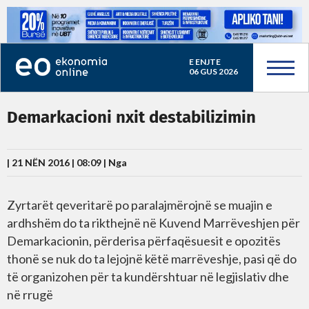
E ENJTE
06 GUS 2026
Demarkacioni nxit destabilizimin
| 21 NËN 2016 | 08:09 |
Nga
Zyrtarët qeveritarë po paralajmërojnë se muajin e
ardhshëm do ta rikthejnë në Kuvend Marrëveshjen për
Demarkacionin, përderisa përfaqësuesit e opozitës
thonë se nuk do ta lejojnë këtë marrëveshje, pasi që do
të organizohen për ta kundërshtuar në legjislativ dhe
në rrugë