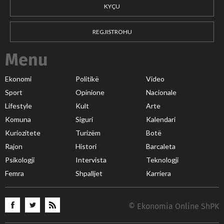
KYÇU
REGJISTROHU
Menu
Ekonomi
Politikë
Video
Sport
Opinione
Nacionale
Lifestyle
Kult
Arte
Komuna
Siguri
Kalendari
Kuriozitete
Turizëm
Botë
Rajon
Histori
Barcaleta
Psikologji
Intervista
Teknologji
Femra
Shpalljet
Karriera
© Ekonomia Online ShPK