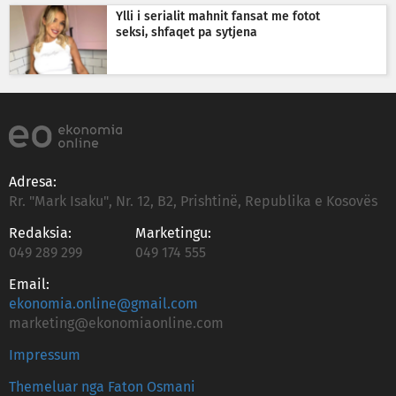
Ylli i serialit mahnit fansat me fotot
seksi, shfaqet pa sytjena
Adresa:
Rr. "Mark Isaku", Nr. 12, B2, Prishtinë, Republika e Kosovës
Redaksia:
Marketingu:
049 289 299
049 174 555
Email:
ekonomia.online@gmail.com
marketing@ekonomiaonline.com
Impressum
Themeluar nga Faton Osmani