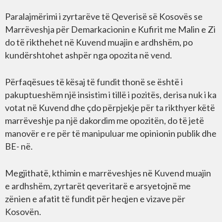
Paralajmërimi i zyrtarëve të Qeverisë së Kosovës se
Marrëveshja për Demarkacionin e Kufirit me Malin e Zi
do të rikthehet në Kuvend muajin e ardhshëm, po
kundërshtohet ashpër nga opozita në vend.
Përfaqësues të kësaj të fundit thonë se është i
pakuptueshëm një insistim i tillë i pozitës, derisa nuk i ka
votat në Kuvend dhe çdo përpjekje për ta rikthyer këtë
marrëveshje pa një dakordim me opozitën, do të jetë
manovër e re për të manipuluar me opinionin publik dhe
BE- në.
Megjithatë, kthimin e marrëveshjes në Kuvend muajin
e ardhshëm, zyrtarët qeveritarë e arsyetojnë me
zënien e afatit të fundit për heqjen e vizave për
Kosovën.