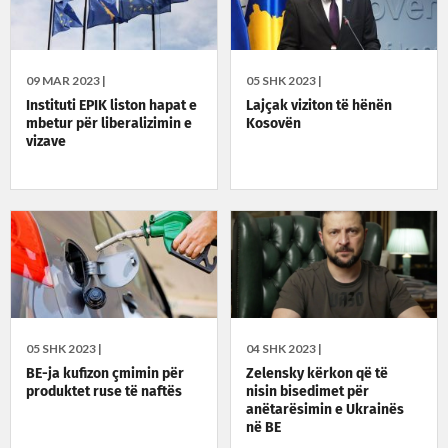
09 MAR 2023 |
05 SHK 2023 |
Instituti EPIK liston hapat e
Lajçak viziton të hënën
mbetur për liberalizimin e
Kosovën
vizave
05 SHK 2023 |
04 SHK 2023 |
BE-ja kufizon çmimin për
Zelensky kërkon që të
produktet ruse të naftës
nisin bisedimet për
anëtarësimin e Ukrainës
në BE