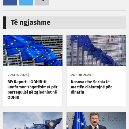
Të ngjashme
29 SHK 2024 |
26 SHK 2024 |
BE: Raporti i ODHIR-it
Kosova dhe Serbia të
konfirmon shqetësimet për
martën diskutojnë për
parregullsi në zgjedhjet në
dinarin
ODHIR