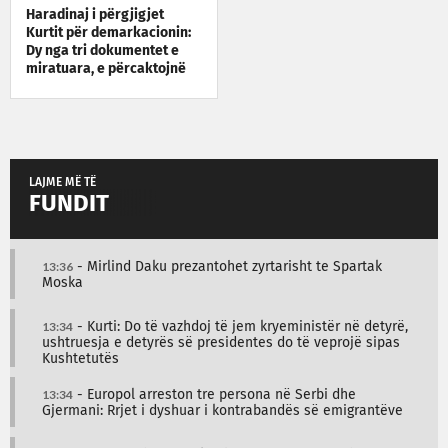
Haradinaj i përgjigjet
Kurtit për demarkacionin:
Dy nga tri dokumentet e
miratuara, e përcaktojnë
kufirin në Çakorr dhe Zhleb
LAJME MË TË
FUNDIT
13:36
- Mirlind Daku prezantohet zyrtarisht te Spartak
Moska
13:34
- Kurti: Do të vazhdoj të jem kryeministër në detyrë,
ushtruesja e detyrës së presidentes do të veprojë sipas
Kushtetutës
13:34
- Europol arreston tre persona në Serbi dhe
Gjermani: Rrjet i dyshuar i kontrabandës së emigrantëve