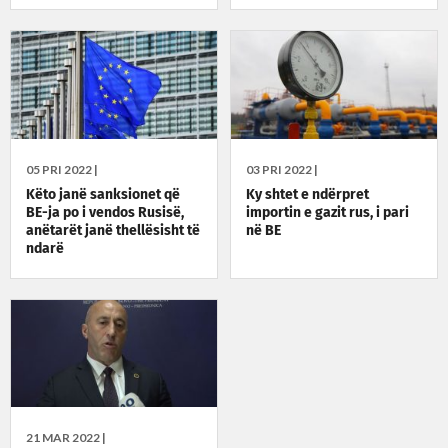
05 PRI 2022 |
03 PRI 2022 |
Këto janë sanksionet që
Ky shtet e ndërpret
BE-ja po i vendos Rusisë,
importin e gazit rus, i pari
anëtarët janë thellësisht të
në BE
ndarë
21 MAR 2022 |