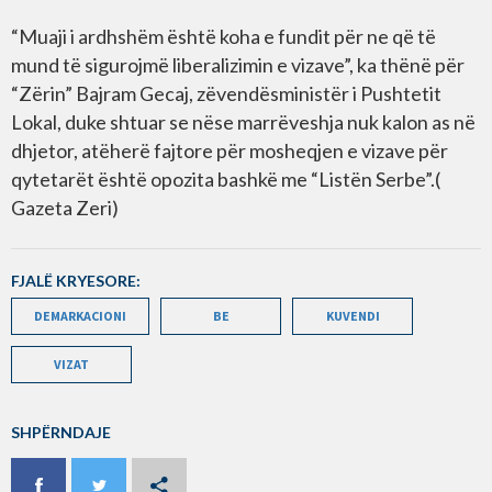
“Muaji i ardhshëm është koha e fundit për ne që të
mund të sigurojmë liberalizimin e vizave”, ka thënë për
“Zërin” Bajram Gecaj, zëvendësministër i Pushtetit
Lokal, duke shtuar se nëse marrëveshja nuk kalon as në
dhjetor, atëherë fajtore për mosheqjen e vizave për
qytetarët është opozita bashkë me “Listën Serbe”.(
Gazeta Zeri)
FJALË KRYESORE:
DEMARKACIONI
BE
KUVENDI
VIZAT
SHPËRNDAJE