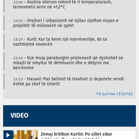
13:34
- Austria shënon rekord të ri temperaturash,
termometri arrin në 41.2°C
13:23
- Drejtori i Urbanizmit në Gjilan njofton nisjen e
projektit 18 milionësh në qytet
13:19
- Kurti: Kur ta kemi një marrëveshje, do ta
vazhdojmë seancën
13:18
- Një muaj paraburgim prizrenasit që dyshohet se
mbajti të mbyllur të dëmtuarin dhe e detyroi me
kërcënime
13:13
- Hasani: Pas betimit të Haxhiut si deputete vendi
është pa shef të shtetit
TË GJITHA TË DITËS
VIDEO
Zemaj kritikon Kurtin: Po sillet sikur