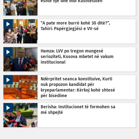
është një dhe mbi Kushtetutën
“A pate more burrë kohë 30 ditë?”,
Tahiri: Papërgjegjësi e VV-së
Hamza: LVV po tregon mungesë
serioziteti, Kosova mbetet në vakum
institucional
Ndërpritet seanca konstituive, Kurti
nuk propozon kandidat për
kryeparlamentar: Kërkoj kohë shtesë
për bisedime
Berisha: Institucionet të formohen sa
më shpejtë