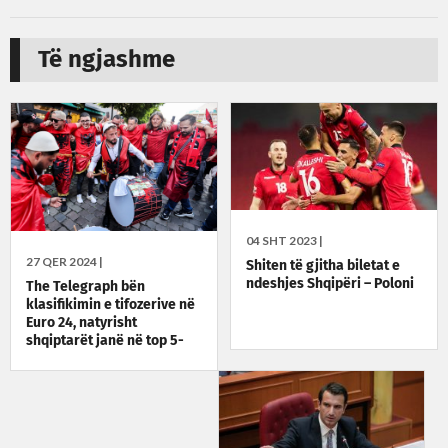
Të ngjashme
04 SHT 2023 |
27 QER 2024 |
Shiten të gjitha biletat e
ndeshjes Shqipëri – Poloni
The Telegraph bën
klasifikimin e tifozerive në
Euro 24, natyrisht
shqiptarët janë në top 5-
she