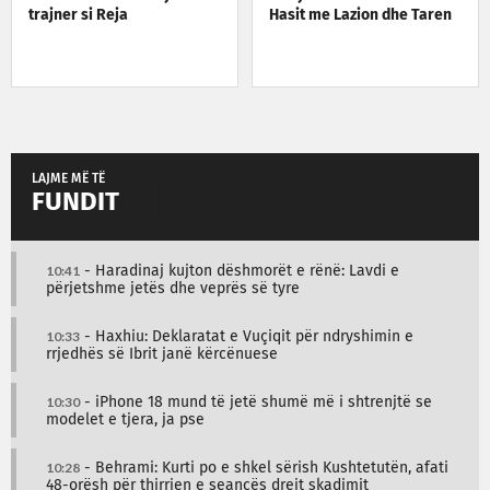
trajner si Reja
Hasit me Lazion dhe Taren
LAJME MË TË
FUNDIT
10:41
- Haradinaj kujton dëshmorët e rënë: Lavdi e
përjetshme jetës dhe veprës së tyre
10:33
- Haxhiu: Deklaratat e Vuçiqit për ndryshimin e
rrjedhës së Ibrit janë kërcënuese
10:30
- iPhone 18 mund të jetë shumë më i shtrenjtë se
modelet e tjera, ja pse
10:28
- Behrami: Kurti po e shkel sërish Kushtetutën, afati
48-orësh për thirrjen e seancës drejt skadimit