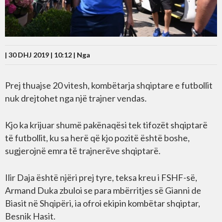
| 30 DHJ 2019 | 10:12 |
Nga
Prej thuajse 20 vitesh, kombëtarja shqiptare e futbollit
nuk drejtohet nga një trajner vendas.
Kjo ka krijuar shumë pakënaqësi tek tifozët shqiptarë
të futbollit, ku sa herë që kjo pozitë është boshe,
sugjerojnë emra të trajnerëve shqiptarë.
Ilir Daja është njëri prej tyre, teksa kreu i FSHF-së,
Armand Duka zbuloi se para mbërritjes së Gianni de
Biasit në Shqipëri, ia ofroi ekipin kombëtar shqiptar,
Besnik Hasit.