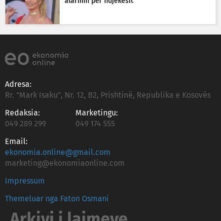
alarmin për ndjekësit
Adresa:
Rr. "Mark Isaku", Nr. 12, B2, Prishtinë, Republika e Kosovës
Redaksia:
Marketingu:
049 289 299
049 174 555
Email:
ekonomia.online@gmail.com
marketing@ekonomiaonline.com
Impressum
Themeluar nga Faton Osmani
Arkivi i lajmeve