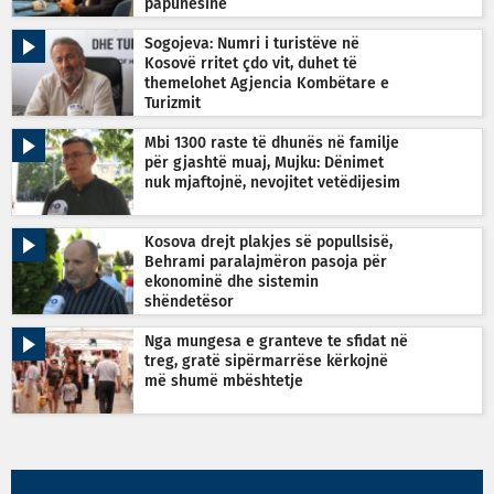
papunësinë
Sogojeva: Numri i turistëve në
Kosovë rritet çdo vit, duhet të
themelohet Agjencia Kombëtare e
Turizmit
Mbi 1300 raste të dhunës në familje
për gjashtë muaj, Mujku: Dënimet
nuk mjaftojnë, nevojitet vetëdijesim
Kosova drejt plakjes së popullsisë,
Behrami paralajmëron pasoja për
ekonominë dhe sistemin
shëndetësor
Nga mungesa e granteve te sfidat në
treg, gratë sipërmarrëse kërkojnë
më shumë mbështetje