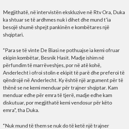
Megjithatë, në intervistën ekskluzive në Rtv Ora, Duka
ka shtuar se të ardhmes nuk i dihet dhe mund t’ia
besojë shumë shpejt pankinën e kombëtares një
shqiptari.
“Para se të vinte De Biasi ne pothuajse ia kemi ofruar
ekipin kombëtar, Besnik Hasit. Madje ishim në
përfundim të marrëveshjes, por në atë kohë,
Anderlecht i ofroi stolin e ekipit të parë dhe preferoi të
qëndrojë në Anderlecht. Ky është një argument për të
thënë se ne kemi menduar për trajner shqiptar. Kam
menduar edhe për emra të tjerë, madje edhe kam
diskutuar, por megjithatë kemi vendosur për këto
emra”, tha Duka.
“Nuk mund të them se nuk do të ketë një trajner