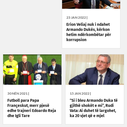
23 JAN 2022 |
Erion Veliaj nuk i ndahet
Armando Dukës, kërkon
hetim ndërkombëtar për
korrupsion
30 NËN 2021 |
15 JAN 2022 |
Futboll para Papa
“Si i bleu Armando Duka të
Françeskut, merr pjesë
gjithë shokët e mi”, Rudi
edhe trajneri Edoardo Reja
Vata: Ai duhet të largohet,
dhe Igli Tare
ka 20 vjet që e mjel
futbollin si lopë