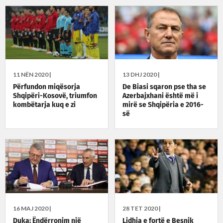
11 NËN 2020 |
13 DHJ 2020 |
Përfundon miqësorja
De Biasi sqaron pse tha se
Shqipëri-Kosovë, triumfon
Azerbajxhani është më i
kombëtarja kuq e zi
mirë se Shqipëria e 2016-
së
16 MAJ 2020 |
28 TET 2020 |
Duka: Ëndërronim një
Lidhja e fortë e Besnik