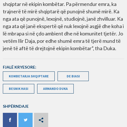
shqiptar në ekipin kombëtar. Pa përmendur emra, ka
trajnerë të mirë shqiptarë që punojnë shumë mirë. Ka
nga ata që punojnë, lexojnë, studiojnë, janë zhvilluar. Ka
nga ata që janë ekspertë që nuk lexojnë asgjë dhe koha i
lë mbrapa si në çdo ambient dhe në komunitet tjetër. Jo
vetëm Ilir Daja, por edhe shumë emra të tjerë mund të
jenë të aftë të drejtojnë ekipin kombëtar”, tha Duka.
FJALË KRYESORE:
KOMBETARJA SHQIPTARE
DE BIASI
BESNIK HASI
ARMANDO DUKA
SHPËRNDAJE