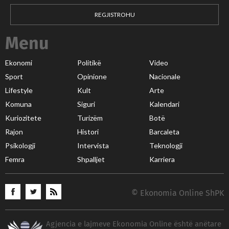
REGJISTROHU
Menu
Ekonomi
Politikë
Video
Sport
Opinione
Nacionale
Lifestyle
Kult
Arte
Komuna
Siguri
Kalendari
Kuriozitete
Turizëm
Botë
Rajon
Histori
Barcaleta
Psikologji
Intervista
Teknologji
Femra
Shpalljet
Karriera
© Ekonomia Online ShPK
Agjencia e lajmeve Ekonomia Online është anëtare