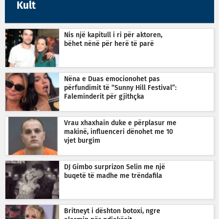
Kult
Nis një kapitull i ri për aktoren,
bëhet nënë për herë të parë
Nëna e Duas emocionohet pas
përfundimit të “Sunny Hill Festival”:
Faleminderit për gjithçka
Vrau xhaxhain duke e përplasur me
makinë, influenceri dënohet me 10
vjet burgim
DJ Gimbo surprizon Selin me një
buqetë të madhe me trëndafila
Britneyt i dështon botoxi, ngre