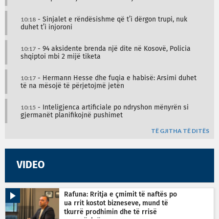
10:18
- Sinjalet e rëndësishme që t’i dërgon trupi, nuk
duhet t’i injoroni
10:17
- 94 aksidente brenda një dite në Kosovë, Policia
shqiptoi mbi 2 mijë tiketa
10:17
- Hermann Hesse dhe fuqia e habisë: Arsimi duhet
të na mësojë të përjetojmë jetën
10:15
- Inteligjenca artificiale po ndryshon mënyrën si
gjermanët planifikojnë pushimet
TË GJITHA TË DITËS
VIDEO
Rafuna: Rritja e çmimit të naftës po
ua rrit kostot bizneseve, mund të
tkurrë prodhimin dhe të rrisë