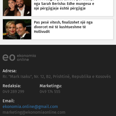
nga Sarah Berisha: Edhe mungesa e
një përgjigjeje është përgjigje
Pas pesë vitesh, finalizohet një nga
divorcet më të kushtueshme të
Hollivudit
Adresa:
Rr. "Mark Isaku", Nr. 12, B2, Prishtinë, Republika e Kosovës
Redaksia:
Marketingu:
049 289 299
049 174 555
Email:
ekonomia.online@gmail.com
marketing@ekonomiaonline.com