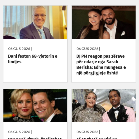
06 GUS 2026 |
06 GUS 2026 |
Dani feston 68-vjetorin e
DJ PM reagon pas zërave
lindjes
për ndarje nga Sarah
Berisha: Edhe mungesa e
një përgjigjeje është
përgjigje
06 GUS 2026 |
06 GUS 2026 |