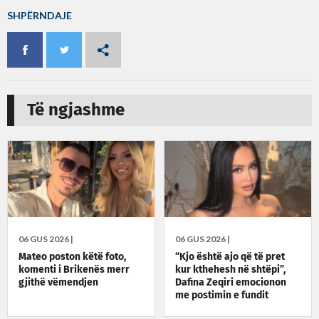
SHPËRNDAJE
Të ngjashme
06 GUS 2026 |
06 GUS 2026 |
Mateo poston këtë foto,
“Kjo është ajo që të pret
komenti i Brikenës merr
kur kthehesh në shtëpi”,
gjithë vëmendjen
Dafina Zeqiri emocionon
me postimin e fundit