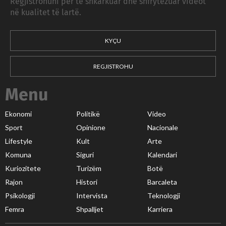
Regjistrohuni për të shkarkuar dhe shfrytëzuar videot
në kualitet të lartë.
KYÇU
REGJISTROHU
Menu
Ekonomi
Politikë
Video
Sport
Opinione
Nacionale
Lifestyle
Kult
Arte
Komuna
Siguri
Kalendari
Kuriozitete
Turizëm
Botë
Rajon
Histori
Barcaleta
Psikologji
Intervista
Teknologji
Femra
Shpalljet
Karriera