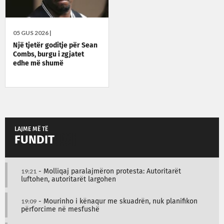
05 GUS 2026 |
Një tjetër goditje për Sean
Combs, burgu i zgjatet
edhe më shumë
LAJME MË TË
FUNDIT
19:21
- Molliqaj paralajmëron protesta: Autoritarët
luftohen, autoritarët largohen
19:09
- Mourinho i kënaqur me skuadrën, nuk planifikon
përforcime në mesfushë