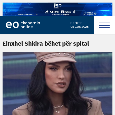
E ENJTE
06 GUS 2026
Einxhel Shkira bëhet për spital