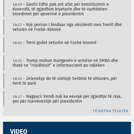
18:59
- Gashi: Edhe pak orë afat për konstituimin e
Kuvendit, të zgjedhim kryetarin dhe të vazhdohen
bisedimet për qeverinë e presidentin
18:57
- Një person i lënduar nga aksidenti mes trenit dhe
veturës në Fushë-Kosovë
18:42
- Treni godet veturën në Fushë Kosovë
18:35
- Trump mohon mungesën e armëve në SHBA dhe
thotë se “rrjedhësit” e informacionit po ndjeken
18:32
- Zelenskyy do të vizitojë Serbinë të shtunën, për
herë të parë
18:17
- Nagavci: Vendi nuk ka nevojë për zgjedhje të reja,
por për marrëveshje për presidentin
TË GJITHA TË DITËS
VIDEO