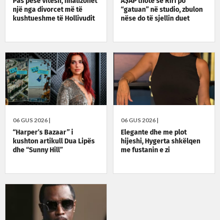
Pas pesë vitesh, finalizohet
A$AP thotë se Riri po
një nga divorcet më të
“gatuan” në studio, zbulon
kushtueshme të Hollivudit
nëse do të sjellin duet
06 GUS 2026 |
06 GUS 2026 |
“Harper’s Bazaar” i
Elegante dhe me plot
kushton artikull Dua Lipës
hijeshi, Hygerta shkëlqen
dhe “Sunny Hill”
me fustanin e zi