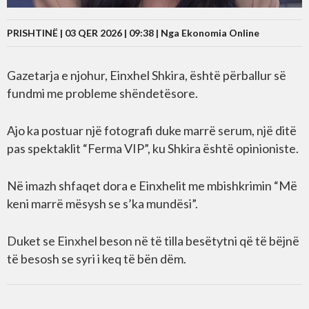
PRISHTINË | 03 QER 2026 | 09:38 |
Nga Ekonomia Online
Gazetarja e njohur, Einxhel Shkira, është përballur së
fundmi me probleme shëndetësore.
Ajo ka postuar një fotografi duke marrë serum, një ditë
pas spektaklit “Ferma VIP”, ku Shkira është opinioniste.
Në imazh shfaqet dora e Einxhelit me mbishkrimin “Më
keni marrë mësysh se s’ka mundësi”.
Duket se Einxhel beson në të tilla besëtytni që të bëjnë
të besosh se syri i keq të bën dëm.