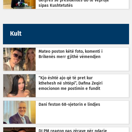
detyrës së presidentes do të veprojë
sipas Kushtetutës
Kult
Mateo poston këtë foto, komenti i
Brikenës merr gjithë vëmendjen
“Kjo është ajo që të pret kur
kthehesh në shtëpi”, Dafina Zeqiri
emocionon me postimin e fundit
Dani feston 68-vjetorin e lindjes
DJ PM reagon pas zërave për ndarje