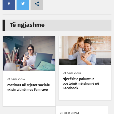
Të ngjashme
04 KOR 2026 |
05 KOR 2026 |
Njerëzit e palumtur
postojnë më shumë në
Postimet në rrjetet sociale
Facebook
nxisin zilinë mes femrave
20 QER 2026 |