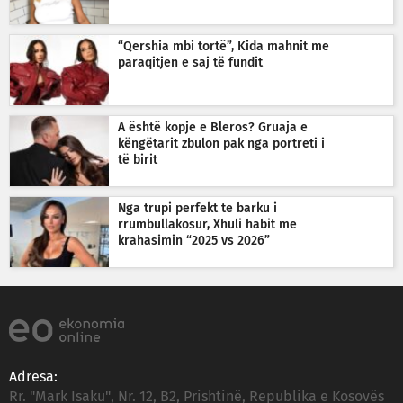
“Qershia mbi tortë”, Kida mahnit me
paraqitjen e saj të fundit
A është kopje e Bleros? Gruaja e
këngëtarit zbulon pak nga portreti i
të birit
Nga trupi perfekt te barku i
rrumbullakosur, Xhuli habit me
krahasimin “2025 vs 2026”
Adresa:
Rr. "Mark Isaku", Nr. 12, B2, Prishtinë, Republika e Kosovës