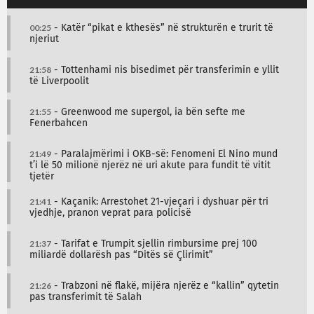
00:25
- Katër “pikat e kthesës” në strukturën e trurit të
njeriut
21:58
- Tottenhami nis bisedimet për transferimin e yllit
të Liverpoolit
21:55
- Greenwood me supergol, ia bën sefte me
Fenerbahcen
21:49
- Paralajmërimi i OKB-së: Fenomeni El Nino mund
t’i lë 50 milionë njerëz në uri akute para fundit të vitit
tjetër
21:41
- Kaçanik: Arrestohet 21-vjeçari i dyshuar për tri
vjedhje, pranon veprat para policisë
21:37
- Tarifat e Trumpit sjellin rimbursime prej 100
miliardë dollarësh pas “Ditës së Çlirimit”
21:26
- Trabzoni në flakë, mijëra njerëz e “kallin” qytetin
pas transferimit të Salah