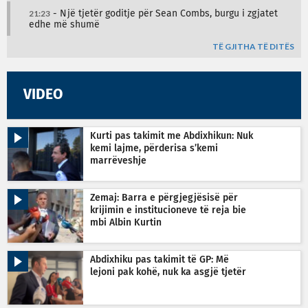
21:23
- Një tjetër goditje për Sean Combs, burgu i zgjatet
edhe më shumë
TË GJITHA TË DITËS
VIDEO
Kurti pas takimit me Abdixhikun: Nuk
kemi lajme, përderisa s’kemi
marrëveshje
Zemaj: Barra e përgjegjësisë për
krijimin e institucioneve të reja bie
mbi Albin Kurtin
Abdixhiku pas takimit të GP: Më
lejoni pak kohë, nuk ka asgjë tjetër