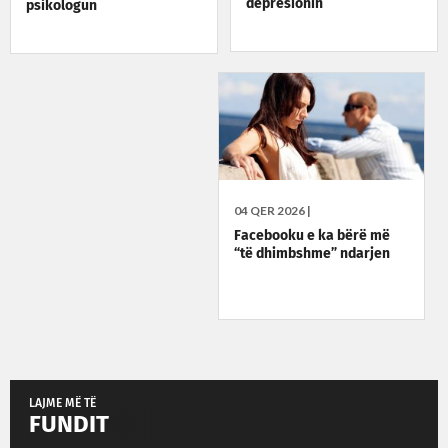
depresionin
psikologun
04 QER 2026 |
Facebooku e ka bërë më
“të dhimbshme” ndarjen
LAJME MË TË
FUNDIT