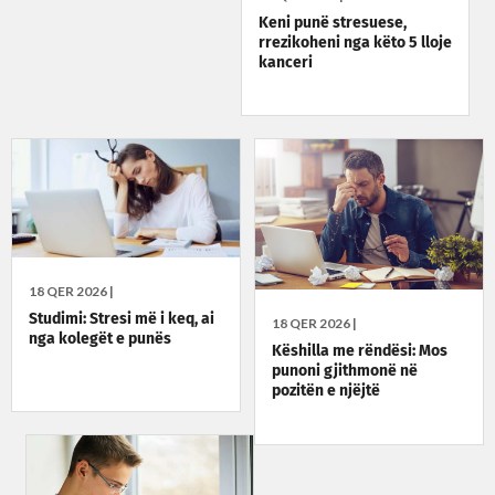
Keni punë stresuese,
rrezikoheni nga këto 5 lloje
kanceri
18 QER 2026 |
Studimi: Stresi më i keq, ai
18 QER 2026 |
nga kolegët e punës
Këshilla me rëndësi: Mos
punoni gjithmonë në
pozitën e njëjtë