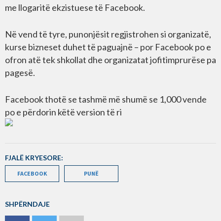
me llogaritë ekzistuese të Facebook.
Në vend të tyre, punonjësit regjistrohen si organizatë,
kurse bizneset duhet të paguajnë – por Facebook po e
ofron atë tek shkollat dhe organizatat jofitimprurëse pa
pagesë.
Facebook thotë se tashmë më shumë se 1,000 vende
po e përdorin këtë version të ri
FJALË KRYESORE:
FACEBOOK
PUNË
SHPËRNDAJE