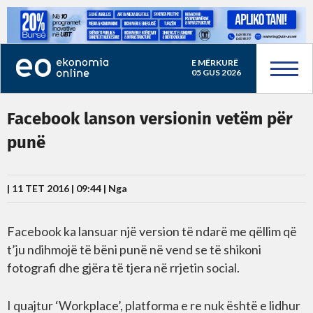
E MËRKURË
05 GUS 2026
Facebook lanson versionin vetëm për
punë
| 11 TET 2016 | 09:44 |
Nga
Facebook ka lansuar një version të ndarë me qëllim që
t’ju ndihmojë të bëni punë në vend se të shikoni
fotografi dhe gjëra të tjera në rrjetin social.
I quajtur ‘Workplace’, platforma e re nuk është e lidhur