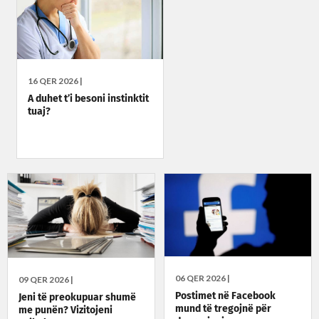
16 QER 2026 |
A duhet t’i besoni instinktit
tuaj?
06 QER 2026 |
09 QER 2026 |
Postimet në Facebook
Jeni të preokupuar shumë
mund të tregojnë për
me punën? Vizitojeni