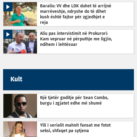
Baraliu: VV dhe LDK duhet të arrijnë
marrëveshje, ndryshe do të dihet
kush është fajtor për zgjedhjet e
reja
Aliu pas intervistimit në Prokurori:
Kam vepruar në përputhje me ligjin,
ndihem i lehtësuar
Kult
Një tjetër goditje për Sean Combs,
burgu i zgjatet edhe më shumë
Ylli i serialit mahnit fansat me fotot
seksi, shfaqet pa sytjena