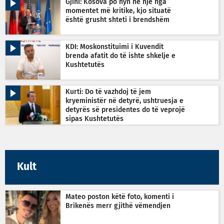
Gjini: Kosova po hyn në një nga
momentet më kritike, kjo situatë
është grusht shteti i brendshëm
KDI: Moskonstituimi i Kuvendit
brenda afatit do të ishte shkelje e
Kushtetutës
Kurti: Do të vazhdoj të jem
kryeministër në detyrë, ushtruesja e
detyrës së presidentes do të veprojë
sipas Kushtetutës
Kult
Mateo poston këtë foto, komenti i
Brikenës merr gjithë vëmendjen