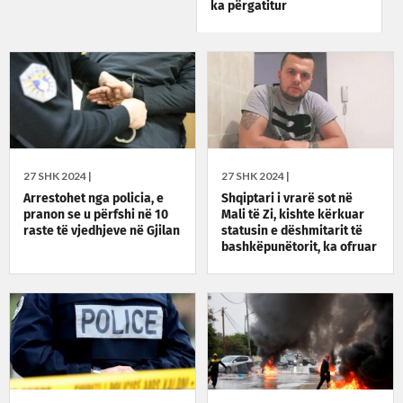
ka përgatitur
bashkëshortja
27 SHK 2024 |
27 SHK 2024 |
Arrestohet nga policia, e
Shqiptari i vrarë sot në
pranon se u përfshi në 10
Mali të Zi, kishte kërkuar
raste të vjedhjeve në Gjilan
statusin e dëshmitarit të
bashkëpunëtorit, ka ofruar
informacione për disa
vrasje