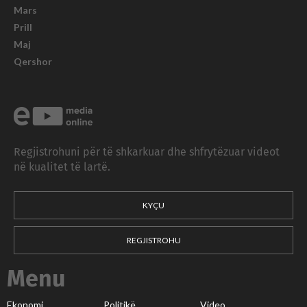
Mars
Prill
Maj
Qershor
Regjistrohuni për të shkarkuar dhe shfrytëzuar videot
në kualitet të lartë.
KYÇU
REGJISTROHU
Menu
Ekonomi
Politikë
Video