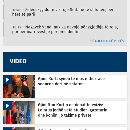
18:32
- Zelenskyy do të vizitojë Serbinë të shtunën, për
herë të parë
18:17
- Nagavci: Vendi nuk ka nevojë për zgjedhje të reja,
por për marrëveshje për presidentin
TË GJITHA TË DITËS
VIDEO
Gjini: Kurti synon të mos e thërrasë
seancën deri në shtator
Gjini fton Kurtin në debat televiziv:
Le ta zgjedhë vetë studion, gazetarin
dhe kohën, jo takime private