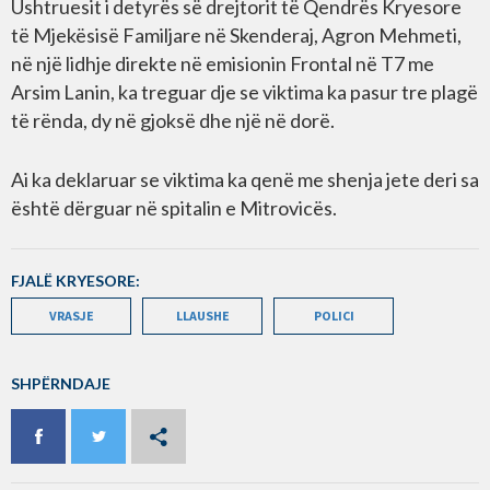
Ushtruesit i detyrës së drejtorit të Qendrës Kryesore
të Mjekësisë Familjare në Skenderaj, Agron Mehmeti,
në një lidhje direkte në emisionin Frontal në T7 me
Arsim Lanin, ka treguar dje se viktima ka pasur tre plagë
të rënda, dy në gjoksë dhe një në dorë.
Ai ka deklaruar se viktima ka qenë me shenja jete deri sa
është dërguar në spitalin e Mitrovicës.
FJALË KRYESORE:
VRASJE
LLAUSHE
POLICI
SHPËRNDAJE