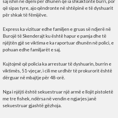
saj ishin në dijeni për dhunën që ia shkaktonte burri, por
që sipas tyre, ajo qëndronte në shtëpinë e të dyshuarit
për shkak të fëmijëve.
Express ka vizituar edhe familjen e gruas së ndjerë në
Burojë të Skenderajt ku është hapur e pamja dhe të
njëjtën gjë se viktima e ka raportuar dhunën në polici, e
pohuan edhe familjarët e saj.
Kujtojmë që policia ka arrestuar të dyshuarin, burrin e
viktimës, 51-vjeçar, i cili me urdhër të prokurorit është
dërguar në mbajtje për 48-orë.
Nga i njëjti është sekuestruar një armë e llojit pistoletë
me tre fishek, ndërsa në vendin e ngjarjes janë
sekuestruar gjashtë gëzhoja.