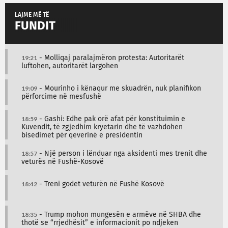
LAJME MË TË
FUNDIT
19:21
- Molliqaj paralajmëron protesta: Autoritarët
luftohen, autoritarët largohen
19:09
- Mourinho i kënaqur me skuadrën, nuk planifikon
përforcime në mesfushë
18:59
- Gashi: Edhe pak orë afat për konstituimin e
Kuvendit, të zgjedhim kryetarin dhe të vazhdohen
bisedimet për qeverinë e presidentin
18:57
- Një person i lënduar nga aksidenti mes trenit dhe
veturës në Fushë-Kosovë
18:42
- Treni godet veturën në Fushë Kosovë
18:35
- Trump mohon mungesën e armëve në SHBA dhe
thotë se “rrjedhësit” e informacionit po ndjeken