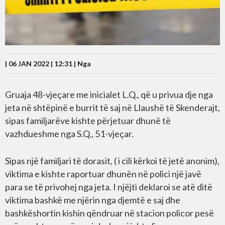
| 06 JAN 2022 | 12:31 |
Nga
Gruaja 48-vjeçare me inicialet L.Q., që u privua dje nga
jeta në shtëpinë e burrit të saj në Llaushë të Skenderajt,
sipas familjarëve kishte përjetuar dhunë të
vazhdueshme nga S.Q., 51-vjeçar.
Sipas një familjari të dorasit, ( i cili kërkoi të jetë anonim),
viktima e kishte raportuar dhunën në polici një javë
para se të privohej nga jeta. I njëjti deklaroi se atë ditë
viktima bashkë me njërin nga djemtë e saj dhe
bashkëshortin kishin qëndruar në stacion policor pesë