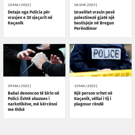
10 MAJ 2022 |
06 SHK 2023 |
Detaje nga Policia për
Izraelitet vrasin pesë
vrasjen e 30 vjeçarit në
palestinezë gjatë një
Kaçanik
bastisjeje në Bregun
Perëndimor
09 MAJ 2022 |
10 MAJ 2022 |
Babai denoncon të birin në
Një person vritet në
Polici: Është abuzues i
Kaçanik, vëllai i tij i
narkotikëve, më kërcënoi
plagosur rëndë
me thikë