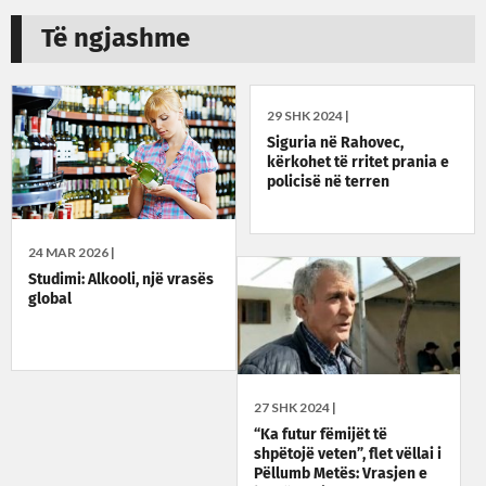
Të ngjashme
29 SHK 2024 |
Siguria në Rahovec,
kërkohet të rritet prania e
policisë në terren
24 MAR 2026 |
Studimi: Alkooli, një vrasës
global
27 SHK 2024 |
“Ka futur fëmijët të
shpëtojë veten”, flet vëllai i
Pëllumb Metës: Vrasjen e