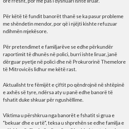
orë rresht, por më pas i dyshuari ishte liruar.
Për këtë të fundit banorët thanë se ka pasur probleme
me shëndetin mendor, por që i njëjti kishte refuzuar
ndihmën mjekësore.
Për pretendimet e familjarëve se edhe përkundër
raportimit të dhunës në polici, burri ishte liruar, janë
dërguar pyetje në polici dhe në Prokurorinë Themelore
të Mitrovicës lidhur me këtë rast.
Aktualisht tre fëmijët e çiftit po qëndrojnë në shtëpinë
e axhës së tyre, ndërsa aty u panë edhe banorë të
fshatit duke shkuar për ngushëllime.
Viktima u përshkrua nga banorët e fshatit si grua e
“bekuar dhe e urtë”, teksa u shprehën se edhe familja e