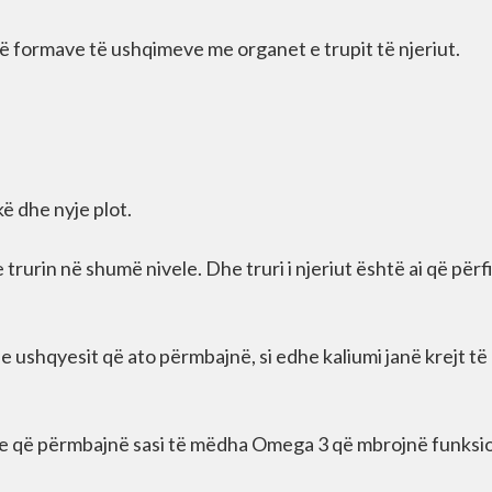
ë formave të ushqimeve me organet e trupit të njeriut.
ë dhe nyje plot.
rurin në shumë nivele. Dhe truri i njeriut është ai që përf
 ushqyesit që ato përmbajnë, si edhe kaliumi janë krejt të
ore që përmbajnë sasi të mëdha Omega 3 që mbrojnë funksi