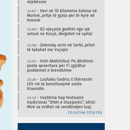
mjekësore
21:47
- Deri në 10 kilometra kolona në
Morinë, pritje të gjata për të hyrë në
Kosovë
21:40
- 82-vjeçarja goditet nga një
veturë në Korçë, dërgohet në spital
21:38
- Zelensky arrin në Serbi, pritet
të takohet me Vuçiqin
21:35
- Hoti-Abdixhikut: Po dëshiron
poste qeveritare për t’i zgjidhur
problemet e brendshme
21:24
- Lushaku-Sadriu: E thërrasim
LVV-në ta konstituojmë sonte
Kuvendin
21:13
- Vushtrria hap festivalin
tradicional “Ditët e Diasporës”, Idrizi:
Mirë se erdhët në vendlindjen tuaj
TË GJITHA TË DITËS