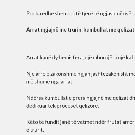
Por ka edhe shembuj të tjerë të ngjashmërisë s
Arrat ngjajnë me trurin, kumbullat me qelizat
Arrat kanë dy hemisfera, një mburojë si një kafk
Një arrë e zakonshme ngjan jashtëzakonisht me t
më shumë nga arrat.
Ndërsa kumbullat e prera ngjajnë me qelizat dhe
dedikuar tek proceset qelizore.
Këto të fundit janë të vetmet ndër frutat arr
e trurit.