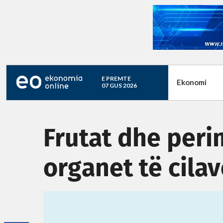
E PREMTE
Ekonomi
07 GUS 2026
Frutat dhe peri
organet të cila