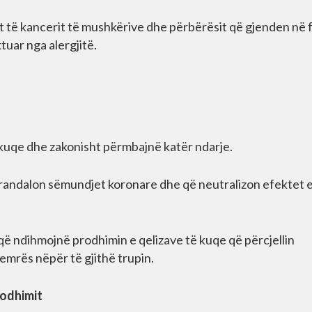
ikut të kancerit të mushkërive dhe përbërësit që gjenden në 
tuar nga alergjitë.
 kuqe dhe zakonisht përmbajnë katër ndarje.
parandalon sëmundjet koronare dhe që neutralizon efektet 
që ndihmojnë prodhimin e qelizave të kuqe që përcjellin
zemrës nëpër të gjithë trupin.
rodhimit