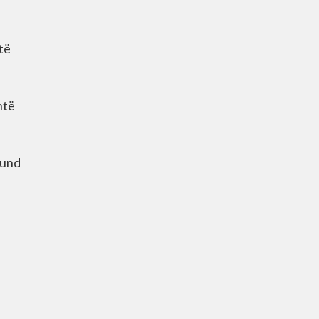
të
htë
mund