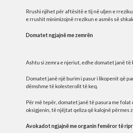
Rrushi njihet për aftësitë e tij në uljen e rrez
e rrushit minimizojnë rrezikun e asmës së shkak
Domatet ngjajnë me zemrën
Ashtu si zemra e njeriut, edhe domatet janë të
Domatet janë një burim i pasur i likopenit që 
dëmshme të kolesterolit të keq.
Për më tepër, domatet janë të pasura me folat 
oksigjenin, të njëjtat qeliza që kalojnë përmes 
Avokadot ngjajnë me organin femëror të rip