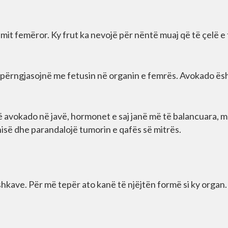
imit femëror. Ky frut ka nevojë për nëntë muaj që të çelë e 
ë përngjasojnë me fetusin në organin e femrës. Avokado ës
ë avokado në javë, hormonet e saj janë më të balancuara, 
së dhe parandalojë tumorin e qafës së mitrës.
kave. Për më tepër ato kanë të njëjtën formë si ky organ.