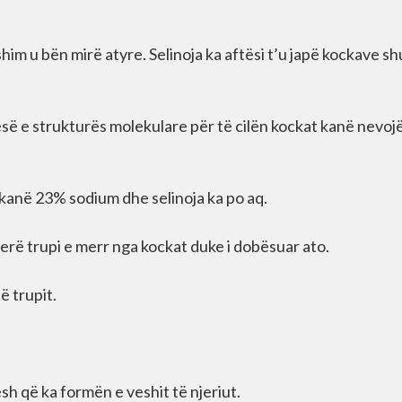
him u bën mirë atyre. Selinoja ka aftësi t’u japë kockave s
pjesë e strukturës molekulare për të cilën kockat kanë nevoj
 kanë 23% sodium dhe selinoja ka po aq.
rë trupi e merr nga kockat duke i dobësuar ato.
ë trupit.
h që ka formën e veshit të njeriut.