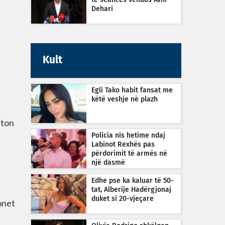
të seancës vendos Avni
Dehari
Kult
Egli Tako habit fansat me
këtë veshje në plazh
iton
Policia nis hetime ndaj
Labinot Rexhës pas
përdorimit të armës në
një dasmë
Edhe pse ka kaluar të 50-
tat, Alberije Hadërgjonaj
duket si 20-vjeçare
onet