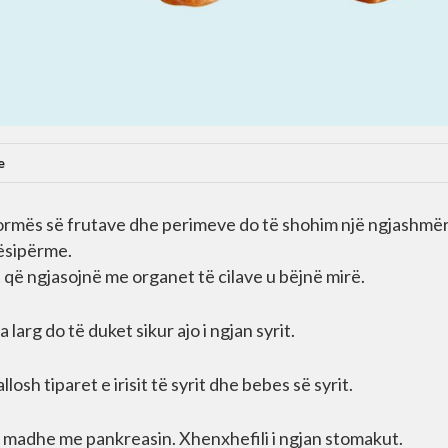
e
formës së frutave dhe perimeve do të shohim një ngjashmër
ësipërme.
që ngjasojnë me organet të cilave u bëjnë mirë.
arg do të duket sikur ajo i ngjan syrit.
sh tiparet e irisit të syrit dhe bebes së syrit.
ë madhe me pankreasin. Xhenxhefili i ngjan stomakut.