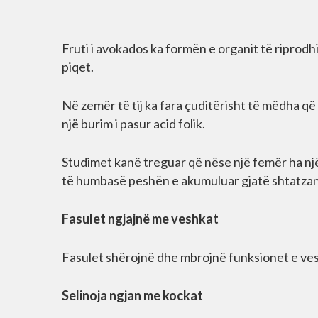
Fruti i avokados ka formën e organit të riprodh
piqet.
Në zemër të tij ka fara çuditërisht të mëdha q
një burim i pasur acid folik.
Studimet kanë treguar që nëse një femër ha nj
të humbasë peshën e akumuluar gjatë shtatzani
Fasulet ngjajnë me veshkat
Fasulet shërojnë dhe mbrojnë funksionet e vesh
Selinoja ngjan me kockat