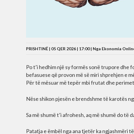
PRISHTINË | 05 QER 2026 | 17:00 |
Nga Ekonomia Onlin
Po t’i hedhim një sy formës sonë trupore dhe 
befasuese që provon më së miri shprehjen e m
Për të mësuar më tepër mbi frutat dhe perimet 
Nëse shikon pjesën e brendshme të karotës nga l
Sa më shumë t’i afrohesh, aq më shumë do të dallo
Patatja e ëmbël nga ana tjetër ka ngjashmëri t