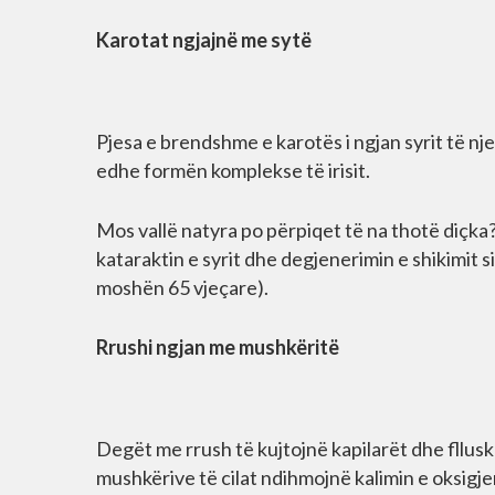
Karotat ngjajnë me sytë
Pjesa e brendshme e karotës i ngjan syrit të nj
edhe formën komplekse të irisit.
Mos vallë natyra po përpiqet të na thotë diçka
kataraktin e syrit dhe degjenerimin e shikimit
moshën 65 vjeçare).
Rrushi ngjan me mushkëritë
Degët me rrush të kujtojnë kapilarët dhe fllusk
mushkërive të cilat ndihmojnë kalimin e oksigje