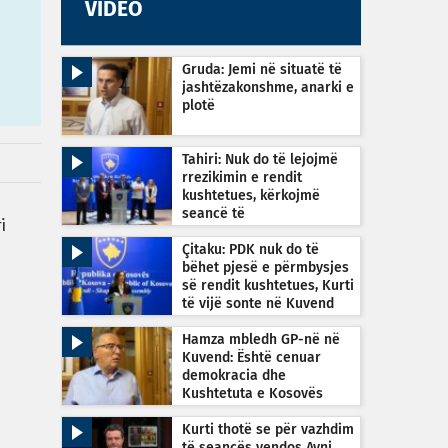
VIDEO
Gruda: Jemi në situatë të
jashtëzakonshme, anarki e
plotë
Tahiri: Nuk do të lejojmë
rrezikimin e rendit
kushtetues, kërkojmë
seancë të
i
jashtëzakonshme sonte në
orën 22:30
Çitaku: PDK nuk do të
bëhet pjesë e përmbysjes
së rendit kushtetues, Kurti
të vijë sonte në Kuvend
Hamza mbledh GP-në në
Kuvend: Është cenuar
demokracia dhe
Kushtetuta e Kosovës
Kurti thotë se për vazhdim