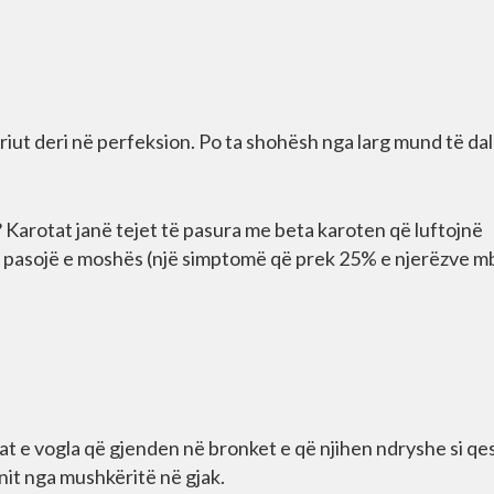
eriut deri në perfeksion. Po ta shohësh nga larg mund të da
? Karotat janë tejet të pasura me beta karoten që luftojnë
 si pasojë e moshës (një simptomë që prek 25% e njerëzve m
at e vogla që gjenden në bronket e që njihen ndryshe si qe
nit nga mushkëritë në gjak.