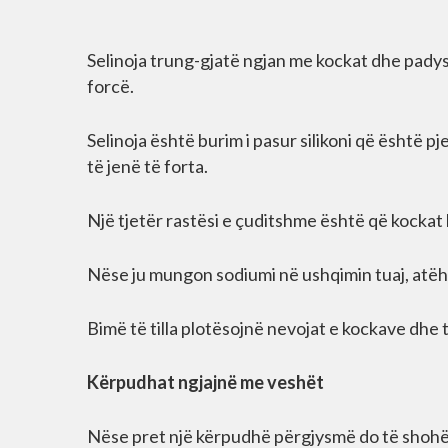
Selinoja trung-gjatë ngjan me kockat dhe padys
forcë.
Selinoja është burim i pasur silikoni që është 
të jenë të forta.
Një tjetër rastësi e çuditshme është që kockat
Nëse ju mungon sodiumi në ushqimin tuaj, atëhe
Bimë të tilla plotësojnë nevojat e kockave dhe t
Kërpudhat ngjajnë me veshët
Nëse pret një kërpudhë përgjysmë do të shohës