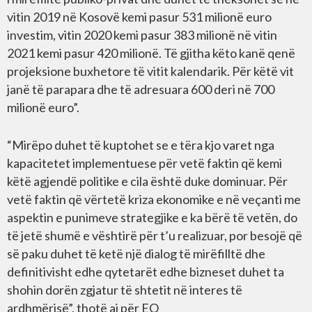
vitin 2019 në Kosovë kemi pasur 531 milionë euro
investim, vitin 2020 kemi pasur 383 milionë në vitin
2021 kemi pasur 420 milionë. Të gjitha këto kanë qenë
projeksione buxhetore të vitit kalendarik. Për këtë vit
janë të parapara dhe të adresuara 600 deri në 700
milionë euro”.
“Mirëpo duhet të kuptohet se e tëra kjo varet nga
kapacitetet implementuese për vetë faktin që kemi
këtë agjendë politike e cila është duke dominuar. Për
vetë faktin që vërtetë kriza ekonomike e në veçanti me
aspektin e punimeve strategjike e ka bërë të vetën, do
të jetë shumë e vështirë për t’u realizuar, por besojë që
së paku duhet të ketë një dialog të mirëfilltë dhe
definitivisht edhe qytetarët edhe bizneset duhet ta
shohin dorën zgjatur të shtetit në interes të
ardhmërisë”, thotë ai për EO