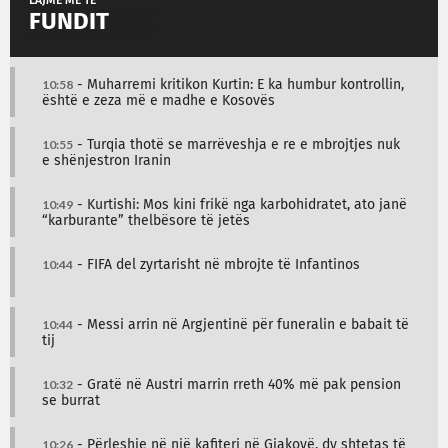
LAJME MË TË
FUNDIT
10:58
- Muharremi kritikon Kurtin: E ka humbur kontrollin,
është e zeza më e madhe e Kosovës
10:55
- Turqia thotë se marrëveshja e re e mbrojtjes nuk
e shënjestron Iranin
10:49
- Kurtishi: Mos kini frikë nga karbohidratet, ato janë
“karburante” thelbësore të jetës
10:44
- FIFA del zyrtarisht në mbrojte të Infantinos
10:44
- Messi arrin në Argjentinë për funeralin e babait të
tij
10:32
- Gratë në Austri marrin rreth 40% më pak pension
se burrat
10:26
- Përleshje në një kafiteri në Gjakovë, dy shtetas të