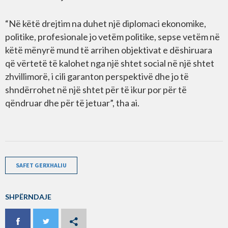
“Në këtë drejtim na duhet një diplomaci ekonomike,
politike, profesionale jo vetëm politike, sepse vetëm në
këtë mënyrë mund të arrihen objektivat e dëshiruara
që vërtetë të kalohet nga një shtet social në një shtet
zhvillimorë, i cili garanton perspektivë dhe jo të
shndërrohet në një shtet për të ikur por për të
qëndruar dhe për të jetuar”, tha ai.
SAFET GERXHALIU
SHPËRNDAJE