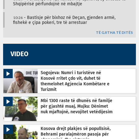
Shqipërisë përfundojnë në mbajtje
10:26
- Bastisje për bixhoz në Deçan, gjenden armë,
fishekë e çipa pokeri, tre të arrestuar
TË GJITHA TË DITËS
VIDEO
Sogojeva: Numri i turistëve në
Kosovë rritet çdo vit, duhet të
themelohet Agjencia Kombëtare e
Turizmit
Mbi 1300 raste të dhunës në familje
për gjashtë muaj, Mujku: Dënimet
nuk mjaftojnë, nevojitet vetëdijesim
Kosova drejt plakjes së popullsisë,
Behrami paralajmëron pasoja për