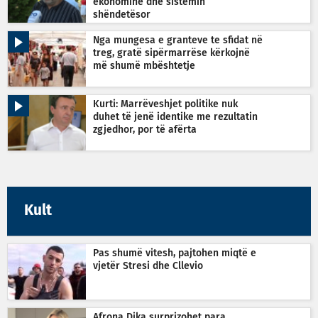
ekonominë dhe sistemin
shëndetësor
Nga mungesa e granteve te sfidat në
treg, gratë sipërmarrëse kërkojnë
më shumë mbështetje
Kurti: Marrëveshjet politike nuk
duhet të jenë identike me rezultatin
zgjedhor, por të afërta
Kult
Pas shumë vitesh, pajtohen miqtë e
vjetër Stresi dhe Cllevio
Afrona Dika surprizohet para