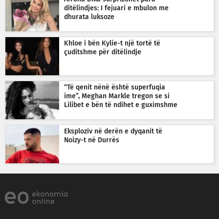
ditëlindjes: I fejuari e mbulon me
dhurata luksoze
Khloe i bën Kylie-t një tortë të
çuditshme për ditëlindje
“Të qenit nënë është superfuqia
ime”, Meghan Markle tregon se si
Lilibet e bën të ndihet e guximshme
Eksploziv në derën e dyqanit të
Noizy-t në Durrës