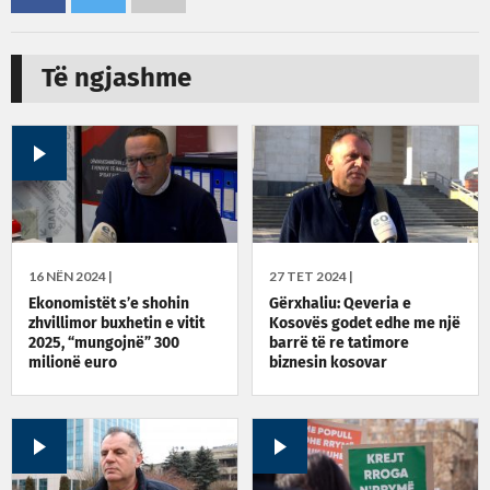
Të ngjashme
16 NËN 2024 |
27 TET 2024 |
Ekonomistët s’e shohin
Gërxhaliu: Qeveria e
zhvillimor buxhetin e vitit
Kosovës godet edhe me një
2025, “mungojnë” 300
barrë të re tatimore
milionë euro
biznesin kosovar