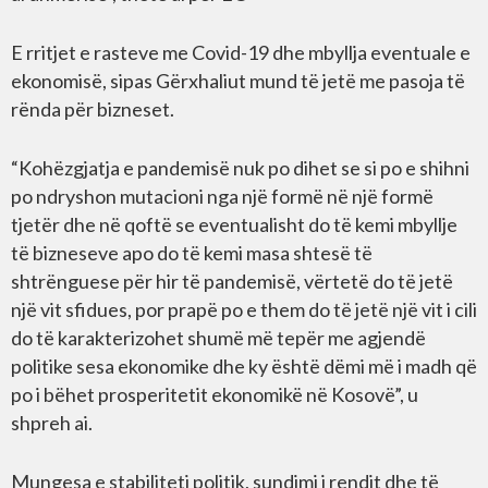
E rritjet e rasteve me Covid-19 dhe mbyllja eventuale e
ekonomisë, sipas Gërxhaliut mund të jetë me pasoja të
rënda për bizneset.
“Kohëzgjatja e pandemisë nuk po dihet se si po e shihni
po ndryshon mutacioni nga një formë në një formë
tjetër dhe në qoftë se eventualisht do të kemi mbyllje
të bizneseve apo do të kemi masa shtesë të
shtrënguese për hir të pandemisë, vërtetë do të jetë
një vit sfidues, por prapë po e them do të jetë një vit i cili
do të karakterizohet shumë më tepër me agjendë
politike sesa ekonomike dhe ky është dëmi më i madh që
po i bëhet prosperitetit ekonomikë në Kosovë”, u
shpreh ai.
Mungesa e stabiliteti politik, sundimi i rendit dhe të