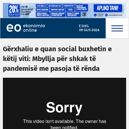
E DIEL
09 GUS 2026
Gërxhaliu e quan social buxhetin e
këtij viti: Mbyllja për shkak të
pandemisë me pasoja të rënda