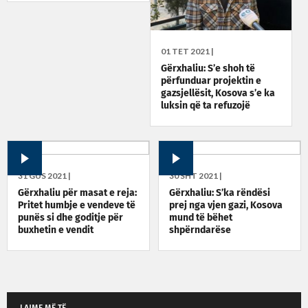
01 TET 2021 |
Gërxhaliu: S’e shoh të
përfunduar projektin e
gazsjellësit, Kosova s’e ka
luksin që ta refuzojë
31 GUS 2021 |
30 SHT 2021 |
Gërxhaliu për masat e reja:
Gërxhaliu: S’ka rëndësi
Pritet humbje e vendeve të
prej nga vjen gazi, Kosova
punës si dhe goditje për
mund të bëhet
buxhetin e vendit
shpërndarëse