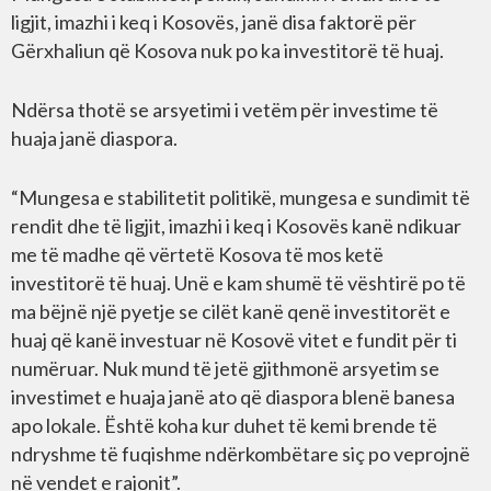
ligjit, imazhi i keq i Kosovës, janë disa faktorë për
Gërxhaliun që Kosova nuk po ka investitorë të huaj.
Ndërsa thotë se arsyetimi i vetëm për investime të
huaja janë diaspora.
“Mungesa e stabilitetit politikë, mungesa e sundimit të
rendit dhe të ligjit, imazhi i keq i Kosovës kanë ndikuar
me të madhe që vërtetë Kosova të mos ketë
investitorë të huaj. Unë e kam shumë të vështirë po të
ma bëjnë një pyetje se cilët kanë qenë investitorët e
huaj që kanë investuar në Kosovë vitet e fundit për ti
numëruar. Nuk mund të jetë gjithmonë arsyetim se
investimet e huaja janë ato që diaspora blenë banesa
apo lokale. Është koha kur duhet të kemi brende të
ndryshme të fuqishme ndërkombëtare siç po veprojnë
në vendet e rajonit”.