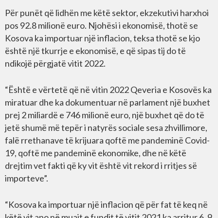
Për punët që lidhën me këtë sektor, ekzekutivi harxhoi
pos 92.8 milionë euro. Njohësi i ekonomisë, thotë se
Kosova ka importuar një inflacion, teksa thotë se kjo
është një tkurrje e ekonomisë, e që sipas tij do të
ndikojë përgjatë vitit 2022.
“Është e vërtetë që në vitin 2022 Qeveria e Kosovës ka
miratuar dhe ka dokumentuar në parlament një buxhet
prej 2 miliardë e 746 milionë euro, një buxhet që do të
jetë shumë më tepër i natyrës sociale sesa zhvillimore,
falë rrethanave të krijuara qoftë me pandeminë Covid-
19, qoftë me pandeminë ekonomike, dhe në këtë
drejtim vet fakti që ky vit është vit rekord i rritjes së
importeve”.
“Kosova ka importuar një inflacion që për fat të keq në
këtë vit apo në muajt e fundit të vitit 2021 ka arritur 6, 9