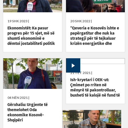
19 SHK 2023 |
20 SHK 2022 |
Ekonomistët: Ka pasur
“Qeveria e Kosovës ishte e
progres për 15 vjet, më së
papërgatitur dhe nuk ka
shumti ekonominë e
strategji për të tejkaluar
dëmtoi jostabiliteti politik
krizën energjetike dhe
ekonomike”
21 TET 2021 |
Ish-kryetari i OEK-ut:
Çmimet po rriten në
mënyrë të pakontrolluar,
buxheti të kalojë në fund të
04 NËN 2021 |
tetorit
Gërxhaliu: Urgjente të
themelohet Oda
ekonomike Kosovë-
Shqipëri