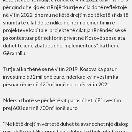
për qind dhe kjo është një tkurrje e cila do të reflektojë
në vitin 2022, dhe mu në këtë drejtim do të ketë sfida të
shumta të cilat do të ndikojnë në implementimin e
projekteve kapitale, projekte të cilat janë rëndësisë së
pakontestuar për sektorin privat në Kosovë sepse ata
duhet të jenë zbatues dhe implementues”, ka thënë
Gërxhaliu.
Tutje ai ka thënë se në vitin 2019, Kosova ka pasur
investime 531 milionë euro, ndërkaq ky investim ka
pësuar rënie në 420 milionë euro për vitin 2021.
Ndërsa thotë se për këtë vit parashihet një investim
prej 600 deri në 700 milionë euro.
“Në këtë drejtim vërtetë duhet të avancohet një dialog
i mirëfilltë publiko-privat dhe duhet të theksohet se në