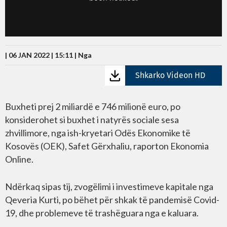
| 06 JAN 2022 | 15:11 |
Nga
Shkarko Videon HD
Buxheti prej 2 miliardë e 746 milionë euro, po
konsiderohet si buxhet i natyrës sociale sesa
zhvillimore, nga ish-kryetari Odës Ekonomike të
Kosovës (OEK), Safet Gërxhaliu, raporton Ekonomia
Online.
Ndërkaq sipas tij, zvogëlimi i investimeve kapitale nga
Qeveria Kurti, po bëhet për shkak të pandemisë Covid-
19, dhe problemeve të trashëguara nga e kaluara.