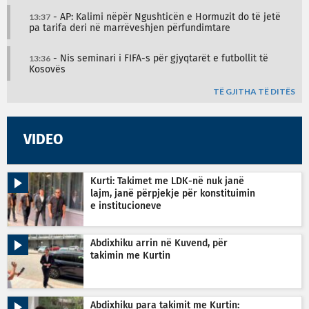
13:37
- AP: Kalimi nëpër Ngushticën e Hormuzit do të jetë
pa tarifa deri në marrëveshjen përfundimtare
13:36
- Nis seminari i FIFA-s për gjyqtarët e futbollit të
Kosovës
TË GJITHA TË DITËS
VIDEO
Kurti: Takimet me LDK-në nuk janë
lajm, janë përpjekje për konstituimin
e institucioneve
Abdixhiku arrin në Kuvend, për
takimin me Kurtin
Abdixhiku para takimit me Kurtin: