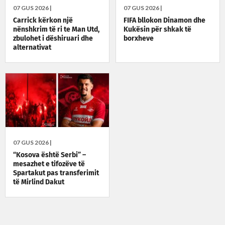
07 GUS 2026 |
07 GUS 2026 |
Carrick kërkon një
FIFA bllokon Dinamon dhe
nënshkrim të ri te Man Utd,
Kukësin për shkak të
zbulohet i dëshiruari dhe
borxheve
alternativat
07 GUS 2026 |
“Kosova është Serbi” –
mesazhet e tifozëve të
Spartakut pas transferimit
të Mirlind Dakut