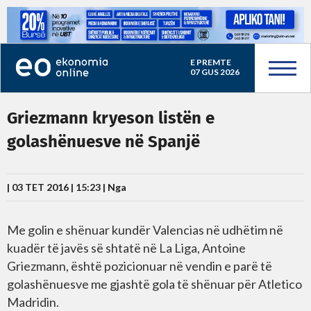
E PREMTE
07 GUS 2026
Griezmann kryeson listën e
golashënuesve në Spanjë
| 03 TET 2016 | 15:23 |
Nga
Me golin e shënuar kundër Valencias në udhëtim në
kuadër të javës së shtatë në La Liga, Antoine
Griezmann, është pozicionuar në vendin e parë të
golashënuesve me gjashtë gola të shënuar për Atletico
Madridin.