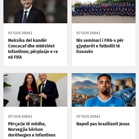
07 GUS 2026 |
07 GUS 2026 |
Meksika del kundër
Nis seminari i FIFA-s për
Concacaf dhe mbështet
gjyqtarët e futbollit të
Infantinon, përplasje e re
Kosovës
në FIFA
07 GUS 2026 |
07 GUS 2026 |
Përçarje të mëdha,
Napoli pas brazilianit Jesus
Norvegjia kërkon
dorëheqjen e Infantinos