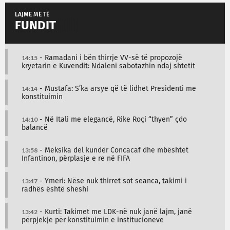
LAJME MË TË
FUNDIT
14:15
- Ramadani i bën thirrje VV-së të propozojë
kryetarin e Kuvendit: Ndaleni sabotazhin ndaj shtetit
14:14
- Mustafa: S’ka arsye që të lidhet Presidenti me
konstituimin
14:10
- Në Itali me elegancë, Rike Roçi “thyen” çdo
balancë
13:58
- Meksika del kundër Concacaf dhe mbështet
Infantinon, përplasje e re në FIFA
13:47
- Ymeri: Nëse nuk thirret sot seanca, takimi i
radhës është sheshi
13:42
- Kurti: Takimet me LDK-në nuk janë lajm, janë
përpjekje për konstituimin e institucioneve