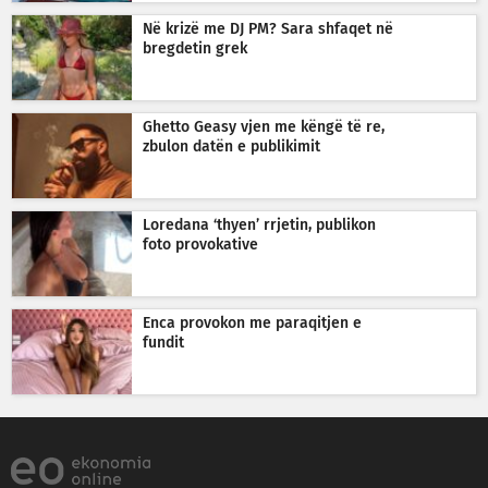
Në krizë me DJ PM? Sara shfaqet në
bregdetin grek
Ghetto Geasy vjen me këngë të re,
zbulon datën e publikimit
Loredana ‘thyen’ rrjetin, publikon
foto provokative
Enca provokon me paraqitjen e
fundit