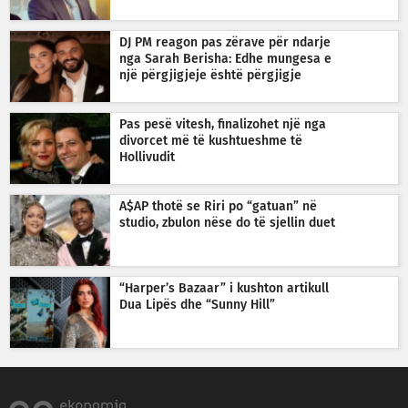
DJ PM reagon pas zërave për ndarje
nga Sarah Berisha: Edhe mungesa e
një përgjigjeje është përgjigje
Pas pesë vitesh, finalizohet një nga
divorcet më të kushtueshme të
Hollivudit
A$AP thotë se Riri po “gatuan” në
studio, zbulon nëse do të sjellin duet
“Harper’s Bazaar” i kushton artikull
Dua Lipës dhe “Sunny Hill”