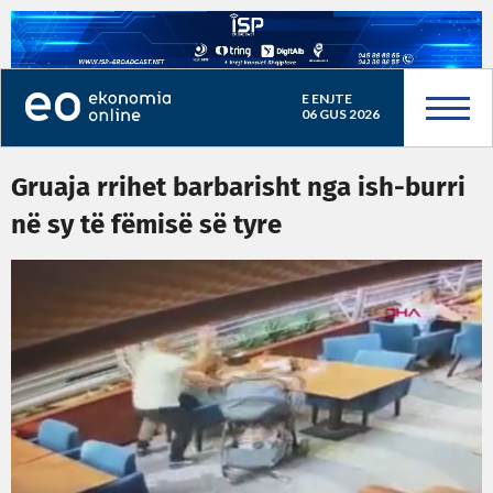
E ENJTE
06 GUS 2026
Gruaja rrihet barbarisht nga ish-burri
në sy të fëmisë së tyre