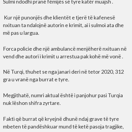
Sulmi ndodhi pranë fëmijës së tyre katër muajsh .
Kur një punonjës dhe klientët e tjerë të kafenesë
nxituan ta ndalojnë autorin e krimit, ai i sulmoi ata dhe
më pas u largua.
Forca policie dhe një ambulancë menjëherë nxituan në
vend dhe autori i krimit u arrestua pak kohë më vonë .
Në Turqi, thuhet se nga janari deri në tetor 2020, 312
gra u vranë nga burrat e tyre.
Megjithatë, numri aktual është i panjohur pasi Turqia
nuk lëshon shifra zyrtare.
Fakti që burrat që kryejnë dhunë ndaj grave të tyre
mbeten të pandëshkuar mund të ketë pasoja tragjike,