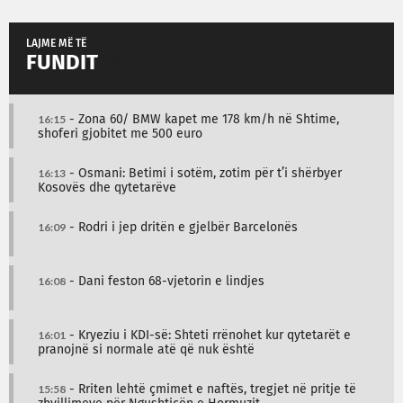
LAJME MË TË
FUNDIT
16:15
- Zona 60/ BMW kapet me 178 km/h në Shtime,
shoferi gjobitet me 500 euro
16:13
- Osmani: Betimi i sotëm, zotim për t’i shërbyer
Kosovës dhe qytetarëve
16:09
- Rodri i jep dritën e gjelbër Barcelonës
16:08
- Dani feston 68-vjetorin e lindjes
16:01
- Kryeziu i KDI-së: Shteti rrënohet kur qytetarët e
pranojnë si normale atë që nuk është
15:58
- Rriten lehtë çmimet e naftës, tregjet në pritje të