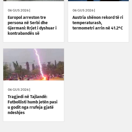
06 GUS 2026 |
06 GUS 2026 |
Europol arreston tre
Austria shënon rekord të ri
persona në Serbi dhe
temperaturash,
Gjermani: Rrjet i dyshuar i
termometri arrin në 41.2°C
kontrabandës së
emigrantëve
06 GUS 2026 |
Tragjedi në Tajlandë:
Futbollisti humb jetën pasi
u godit nga rrufeja gjatë
ndeshjes