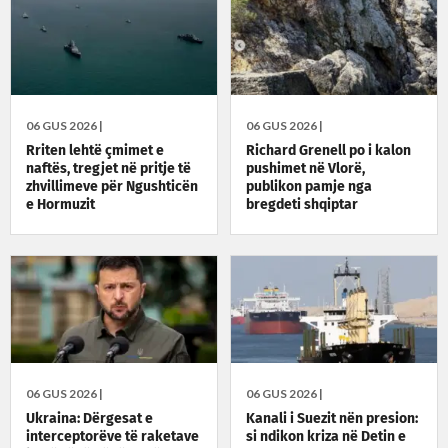
06 GUS 2026 |
06 GUS 2026 |
Rriten lehtë çmimet e
Richard Grenell po i kalon
naftës, tregjet në pritje të
pushimet në Vlorë,
zhvillimeve për Ngushticën
publikon pamje nga
e Hormuzit
bregdeti shqiptar
06 GUS 2026 |
06 GUS 2026 |
Ukraina: Dërgesat e
Kanali i Suezit nën presion:
interceptorëve të raketave
si ndikon kriza në Detin e