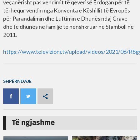
veçanërisht pas vendimit të qeverisë Erdogan për të
tërhequr vendin nga Konventa e Këshillit të Evropës
për Parandalimin dhe Luftimin e Dhunës ndaj Grave
dhe të dhunës në familje të nënshkruar në Stamboll në
2011.
https://www.televizioni.tv/upload/videos/2021/06
SHPËRNDAJE
Të ngjashme