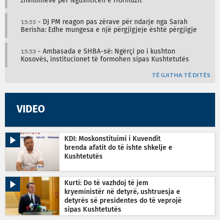
zhvillimeve për Ngushticën e Hormuzit
15:55
- DJ PM reagon pas zërave për ndarje nga Sarah
Berisha: Edhe mungesa e një përgjigjeje është përgjigje
15:53
- Ambasada e SHBA-së: Ngërçi po i kushton
Kosovës, institucionet të formohen sipas Kushtetutës
TË GJITHA TË DITËS
VIDEO
KDI: Moskonstituimi i Kuvendit
brenda afatit do të ishte shkelje e
Kushtetutës
Kurti: Do të vazhdoj të jem
kryeministër në detyrë, ushtruesja e
detyrës së presidentes do të veprojë
sipas Kushtetutës