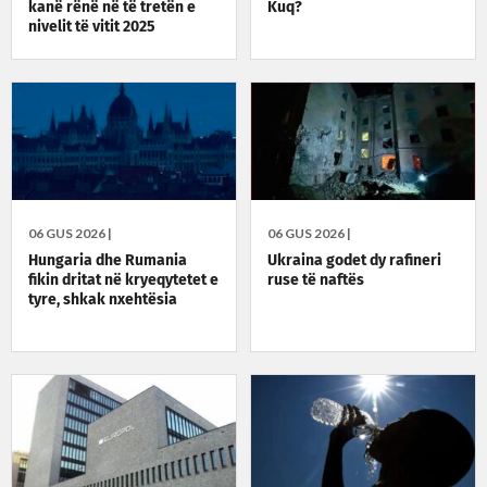
kanë rënë në të tretën e
Kuq?
nivelit të vitit 2025
06 GUS 2026 |
06 GUS 2026 |
Hungaria dhe Rumania
Ukraina godet dy rafineri
fikin dritat në kryeqytetet e
ruse të naftës
tyre, shkak nxehtësia