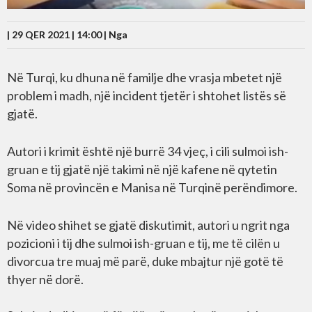
| 29 QER 2021 | 14:00 |
Nga
Në Turqi, ku dhuna në familje dhe vrasja mbetet një
problem i madh, një incident tjetër i shtohet listës së
gjatë.
Autori i krimit është një burrë 34 vjeç, i cili sulmoi ish-
gruan e tij gjatë një takimi në një kafene në qytetin
Soma në provincën e Manisa në Turqinë perëndimore.
Në video shihet se gjatë diskutimit, autori u ngrit nga
pozicioni i tij dhe sulmoi ish-gruan e tij, me të cilën u
divorcua tre muaj më parë, duke mbajtur një gotë të
thyer në dorë.